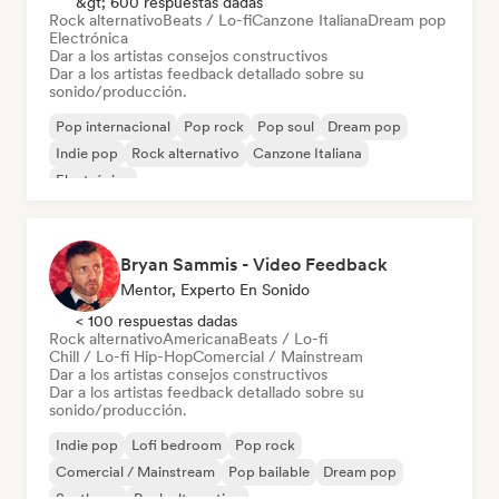
&gt; 600 respuestas dadas
Rock alternativo
Beats / Lo-fi
Canzone Italiana
Dream pop
Electrónica
Dar a los artistas consejos constructivos
Dar a los artistas feedback detallado sobre su
sonido/producción.
Pop internacional
Pop rock
Pop soul
Dream pop
Indie pop
Rock alternativo
Canzone Italiana
Electrónica
Bryan Sammis - Video Feedback
Mentor, Experto En Sonido
< 100 respuestas dadas
Rock alternativo
Americana
Beats / Lo-fi
Chill / Lo-fi Hip-Hop
Comercial / Mainstream
Dar a los artistas consejos constructivos
Dar a los artistas feedback detallado sobre su
sonido/producción.
Indie pop
Lofi bedroom
Pop rock
Comercial / Mainstream
Pop bailable
Dream pop
Synthpop
Rock alternativo