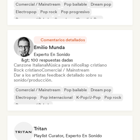
Comercial / Mainstream
Pop bailable
Dream pop
Electropop
Pop rock
Pop progresivo
Pop suave / Balada
Svenskpop/Swedish Pop
Comentarios detallados
Emilio Munda
Experto En Sonido
&gt; 100 respuestas dadas
Canzone Italiana
Música para niños
Rap cristiano
Rock cristiano
Comercial / Mainstream
Dar a los artistas feedback detallado sobre su
sonido/producción.
Comercial / Mainstream
Pop bailable
Dream pop
Electropop
Pop internacional
K-Pop/J-Pop
Pop rock
Pop suave / Balada
Tritan
Playlist Curator, Experto En Sonido