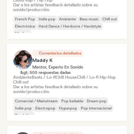
Cloud Rap / Hip Hop
Dar a los artistas feedback detallado sobre su
sonido/producción.
French Pop
Indie pop
Ambiente
Bass music
Chill out
Electrónica
Hard Dance / Hardcore / Hardstyle
Hip-hop
Comentarios detallados
Maddy K
Mentor, Experto En Sonido
&gt; 500 respuestas dadas
Ambiente
Beats / Lo-fi
Chill House
Chill / Lo-fi Hip-Hop
Chill out
Dar a los artistas feedback detallado sobre su
sonido/producción.
Comercial / Mainstream
Pop bailable
Dream pop
Indie pop
Electropop
Hyperpop
Pop internacional
Pop latino