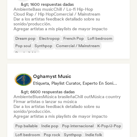
&gt; 1600 respuestas dadas
Ambiente
Bass music
Chill / Lo-fi Hip-Hop
Cloud Rap / Hip Hop
Comercial / Mainstream
Dar a los artistas feedback detallado sobre su
sonido/producción.
Agregar artistas a mis playlists de mayor impacto
Dream pop
Electropop
French Pop
Lofi bedroom
Pop soul
Synthpop
Comercial / Mainstream
Pop bailable
Oghamyst Music
Etiqueta, Playlist Curator, Experto En Sonido
&gt; 6600 respuestas dadas
Ambiente
Blues
Música brasileña
Chill out
Música country
Firmar artistas o lanzar su música
Dar a los artistas feedback detallado sobre su
sonido/producción.
Agregar artistas a mis playlists de mayor impacto
Pop bailable
Indie pop
Pop internacional
K-Pop/J-Pop
Lofi bedroom
Pop rock
Synthpop
Indie folk