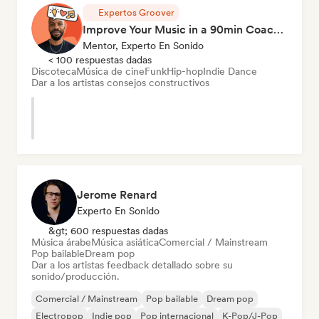
Expertos Groover
Improve Your Music in a 90min Coaching Session
Mentor, Experto En Sonido
< 100 respuestas dadas
Discoteca
Música de cine
Funk
Hip-hop
Indie Dance
Dar a los artistas consejos constructivos
Jerome Renard
Experto En Sonido
&gt; 600 respuestas dadas
Música árabe
Música asiática
Comercial / Mainstream
Pop bailable
Dream pop
Dar a los artistas feedback detallado sobre su
sonido/producción.
Comercial / Mainstream
Pop bailable
Dream pop
Electropop
Indie pop
Pop internacional
K-Pop/J-Pop