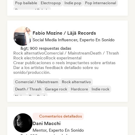
Pop bailable
Electropop
Indie pop
Pop internacional
Pop suave / Balada
Fabio Mozine / Läjä Records
Social Media Influencer, Experto En Sonido
&gt; 900 respuestas dadas
Rock alternativo
Comercial / Mainstream
Death / Thrash
Rock electrónico
Rock experimental
Crear publicaciones o reels impactantes sobre artistas
Dar a los artistas feedback detallado sobre su
sonido/producción.
Comercial / Mainstream
Rock alternativo
Death / Thrash
Garage rock
Hardcore
Indie rock
Noise
Pop Punk
Comentarios detallados
Dani Macchi
Mentor, Experto En Sonido