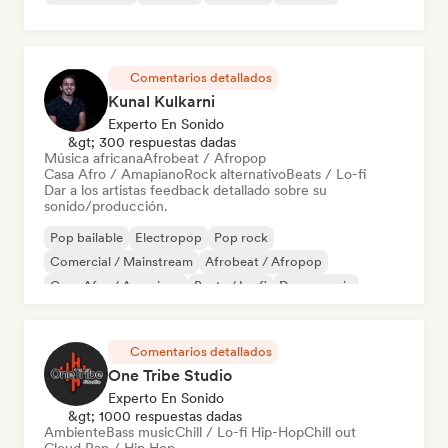
Comentarios detallados
Kunal Kulkarni
Experto En Sonido
&gt; 300 respuestas dadas
Música africana
Afrobeat / Afropop
Casa Afro / Amapiano
Rock alternativo
Beats / Lo-fi
Dar a los artistas feedback detallado sobre su
sonido/producción.
Pop bailable
Electropop
Pop rock
Comercial / Mainstream
Afrobeat / Afropop
Casa Afro / Amapiano
Beats / Lo-fi
Dance music
Comentarios detallados
One Tribe Studio
Experto En Sonido
&gt; 1000 respuestas dadas
Ambiente
Bass music
Chill / Lo-fi Hip-Hop
Chill out