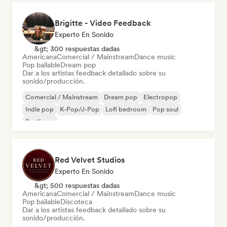
Brigitte - Video Feedback
Experto En Sonido
&gt; 300 respuestas dadas
Americana
Comercial / Mainstream
Dance music
Pop bailable
Dream pop
Dar a los artistas feedback detallado sobre su
sonido/producción.
Comercial / Mainstream
Dream pop
Electropop
Indie pop
K-Pop/J-Pop
Lofi bedroom
Pop soul
Synthpop
Red Velvet Studios
Experto En Sonido
&gt; 500 respuestas dadas
Americana
Comercial / Mainstream
Dance music
Pop bailable
Discoteca
Dar a los artistas feedback detallado sobre su
sonido/producción.