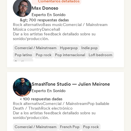
Comentarios detallados
Max Donoso
Experto En Sonido
&gt; 700 respuestas dadas
Rock alternativo
Bass music
Comercial / Mainstream
Música country
Dancehall
Dar a los artistas feedback detallado sobre su
sonido/producción.
Comercial / Mainstream
Hyperpop
Indie pop
Pop latino
Pop rock
Pop internacional
Lofi bedroom
Synthpop
SmashTone Studio — Julien Meirone
Experto En Sonido
< 100 respuestas dadas
Rock alternativo
Comercial / Mainstream
Pop bailable
Death / Thrash
Rock electrónico
Dar a los artistas feedback detallado sobre su
sonido/producción.
Comercial / Mainstream
French Pop
Pop rock