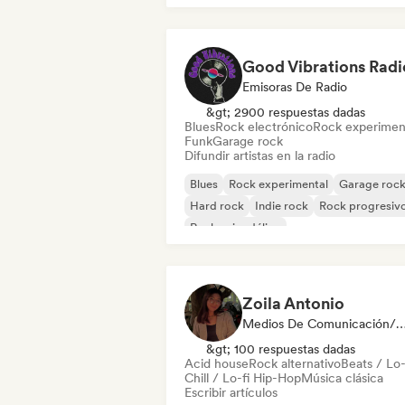
Rock & Roll / Rock clásico
Good Vibrations Radi
Emisoras De Radio
&gt; 2900 respuestas dadas
Blues
Rock electrónico
Rock experimen
Funk
Garage rock
Difundir artistas en la radio
Blues
Rock experimental
Garage roc
Hard rock
Indie rock
Rock progresiv
Rock psicodélico
Rock & Roll / Rock clásico
Zoila Antonio
Medios De Comunicación/Peri
&gt; 100 respuestas dadas
Acid house
Rock alternativo
Beats / Lo-
Chill / Lo-fi Hip-Hop
Música clásica
Escribir artículos