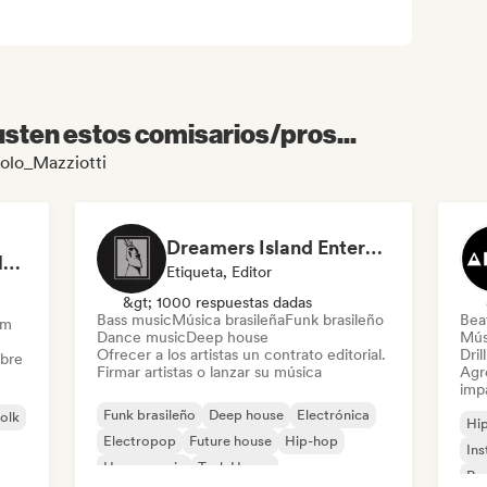
sten estos comisarios/pros...
aolo_Mazziotti
Dreamers Island Entertainment
Rob Tavaglione/Catalyst Recording
Etiqueta, Editor
&gt; 1000 respuestas dadas
Bass music
Música brasileña
Funk brasileño
Beat
am
Dance music
Deep house
Mús
Ofrecer a los artistas un contrato editorial.
Dril
obre
Firmar artistas o lanzar su música
Agre
imp
Funk brasileño
Deep house
Electrónica
folk
Hi
Electropop
Future house
Hip-hop
Ins
House music
Tech House
Rap