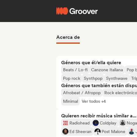
Acerca de
Géneros que él/ella quiere
Beats / Lo-fi
Canzone Italiana
Pop b
Pop rock
Synthpop
Synthwave
Tr
Géneros que también están dispue
Afrobeat / Afropop
Rock electrónic
Minimal
Ver todos +4
Quieren recibir música similar a...
Radiohead
Coldplay
Noga
Ed Sheeran
Post Malone