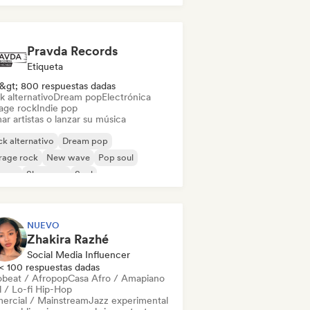
Pravda Records
Etiqueta
&gt; 800 respuestas dadas
k alternativo
Dream pop
Electrónica
age rock
Indie pop
ar artistas o lanzar su música
k alternativo
Dream pop
rage rock
New wave
Pop soul
ggae
Shoegaze
Soul
NUEVO
Zhakira Razhé
Social Media Influencer
< 100 respuestas dadas
obeat / Afropop
Casa Afro / Amapiano
l / Lo-fi Hip-Hop
ercial / Mainstream
Jazz experimental