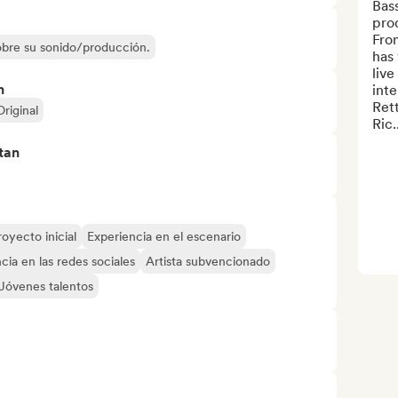
Bass
prod
From
sobre su sonido/producción.
has 
live
n
inte
Rett
Original
Ric..
tan
royecto inicial
Experiencia en el escenario
cia en las redes sociales
Artista subvencionado
Jóvenes talentos