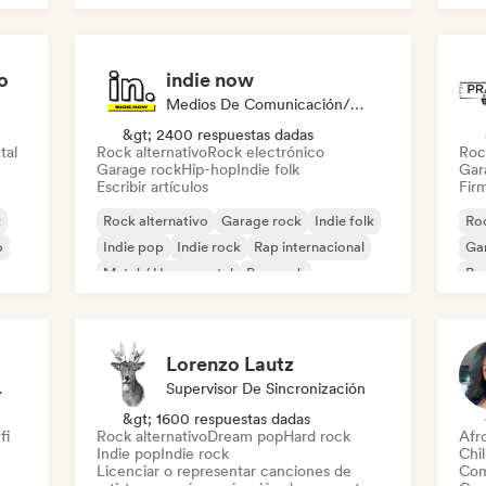
o
indie now
Medios De Comunicación/Periodista
&gt; 2400 respuestas dadas
tal
Rock alternativo
Rock electrónico
Roc
Garage rock
Hip-hop
Indie folk
Gar
Escribir artículos
Firm
k
Rock alternativo
Garage rock
Indie folk
Roc
o
Indie pop
Indie rock
Rap internacional
Ga
Metal / Heavy metal
Pop rock
Re
Lorenzo Lautz
odista
Supervisor De Sincronización
&gt; 1600 respuestas dadas
fi
Rock alternativo
Dream pop
Hard rock
Afr
Indie pop
Indie rock
Chil
Licenciar o representar canciones de
Com