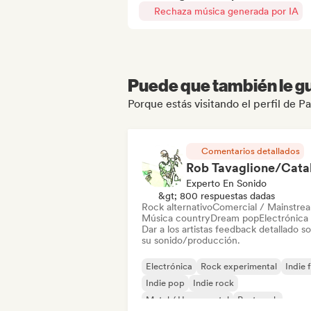
Rechaza música generada por IA
Puede que también le gu
Porque estás visitando el perfil de P
Comentarios detallados
Experto En Sonido
&gt; 800 respuestas dadas
Rock alternativo
Comercial / Mainstre
Música country
Dream pop
Electrónica
Dar a los artistas feedback detallado s
su sonido/producción.
Electrónica
Rock experimental
Indie 
Indie pop
Indie rock
Metal / Heavy metal
Post punk