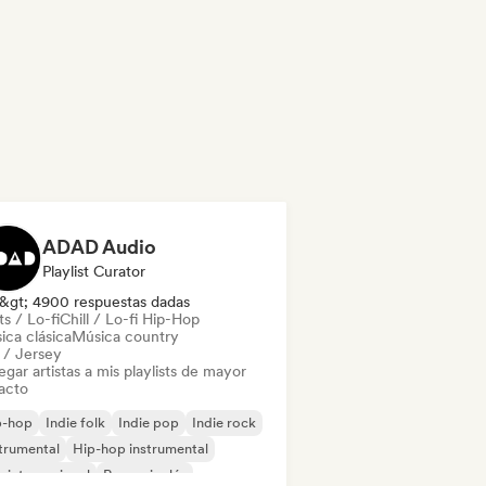
ADAD Audio
Playlist Curator
&gt; 4900 respuestas dadas
s / Lo-fi
Chill / Lo-fi Hip-Hop
ica clásica
Música country
l / Jersey
gar artistas a mis playlists de mayor
acto
p-hop
Indie folk
Indie pop
Indie rock
trumental
Hip-hop instrumental
 internacional
Rap en inglés