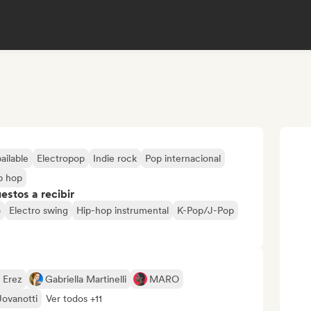
ailable
Electropop
Indie rock
Pop internacional
ip hop
stos a recibir
o
Electro swing
Hip-hop instrumental
K-Pop/J-Pop
 Erez
Gabriella Martinelli
MARO
Jovanotti
Ver todos +11