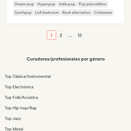
Dream pop
Hyperpop
Indie pop
Pop psicodélico
Synthpop
Lofi bedroom
Rock alternativo
Coldwave
1
2
...
12
Curadores/profesionales por género
Top Clásica/Instrumental
Top Electrónica
Top Folk/Acústica
Top Hip-hop/Rap
Top Jazz
Top Metal