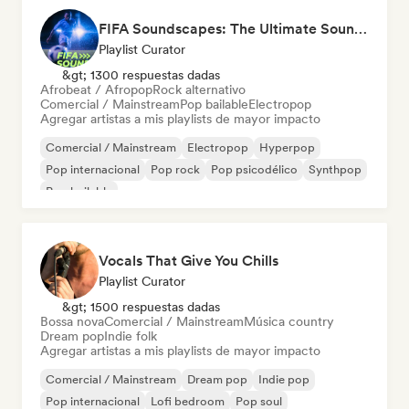
FIFA Soundscapes: The Ultimate Soundtrack ⚽️ Festival Indie, Electropop & Dance Anthems
Playlist Curator
&gt; 1300 respuestas dadas
Afrobeat / Afropop
Rock alternativo
Comercial / Mainstream
Pop bailable
Electropop
Agregar artistas a mis playlists de mayor impacto
Comercial / Mainstream
Electropop
Hyperpop
Pop internacional
Pop rock
Pop psicodélico
Synthpop
Pop bailable
Vocals That Give You Chills
Playlist Curator
&gt; 1500 respuestas dadas
Bossa nova
Comercial / Mainstream
Música country
Dream pop
Indie folk
Agregar artistas a mis playlists de mayor impacto
Comercial / Mainstream
Dream pop
Indie pop
Pop internacional
Lofi bedroom
Pop soul