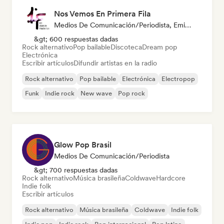
Nos Vemos En Primera Fila
Medios De Comunicación/Periodista, Emisoras De Radio
&gt; 600 respuestas dadas
Rock alternativo
Pop bailable
Discoteca
Dream pop
Electrónica
Escribir artículos
Difundir artistas en la radio
Rock alternativo
Pop bailable
Electrónica
Electropop
Funk
Indie rock
New wave
Pop rock
Glow Pop Brasil
Medios De Comunicación/Periodista
&gt; 700 respuestas dadas
Rock alternativo
Música brasileña
Coldwave
Hardcore
Indie folk
Escribir artículos
Rock alternativo
Música brasileña
Coldwave
Indie folk