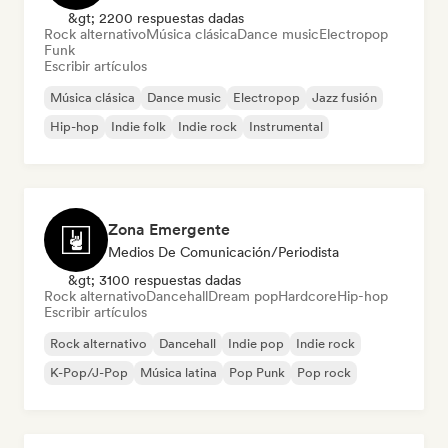
&gt; 2200 respuestas dadas
Rock alternativo
Música clásica
Dance music
Electropop
Funk
Escribir artículos
Música clásica
Dance music
Electropop
Jazz fusión
Hip-hop
Indie folk
Indie rock
Instrumental
Zona Emergente
Medios De Comunicación/Periodista
&gt; 3100 respuestas dadas
Rock alternativo
Dancehall
Dream pop
Hardcore
Hip-hop
Escribir artículos
Rock alternativo
Dancehall
Indie pop
Indie rock
K-Pop/J-Pop
Música latina
Pop Punk
Pop rock