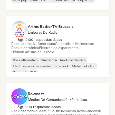
Indie pop
Indie rock
Pop internacional
Pop latino
Arthis Radio-TV Brussels
Emisoras De Radio
&gt; 2100 respuestas dadas
Rock alternativo
Americana
Comercial / Mainstream
Rock electrónico
Electrónica experimental
Difundir artistas en la radio
Rock alternativo
Americana
Rock electrónico
Electrónica experimental
Indie rock
Metal melódico
Pop rock
R&B
Rowcast
Medios De Comunicación/Periodista
&gt; 900 respuestas dadas
Rock alternativo
Beats / Lo-fi
Blues
Bossa nova
Dancehall