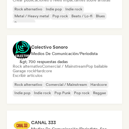
Crear publicaciones o reels impactantes sobre artistas
Rock alternativo
Indie pop
Indie rock
Metal / Heavy metal
Pop rock
Beats / Lo-fi
Blues
Bossa nova
Colectivo Sonoro
Medios De Comunicación/Periodista
&gt; 700 respuestas dadas
Rock alternativo
Comercial / Mainstream
Pop bailable
Garage rock
Hardcore
Escribir artículos
Rock alternativo
Comercial / Mainstream
Hardcore
Indie pop
Indie rock
Pop Punk
Pop rock
Reggae
CANAL 333