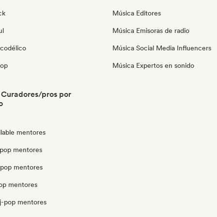
ck
Música Editores
ul
Música Emisoras de radio
icodélico
Música Social Media Influencers
pop
Música Expertos en sonido
 Curadores/pros por
o
ilable mentores
 pop mentores
opop mentores
pop mentores
j-pop mentores