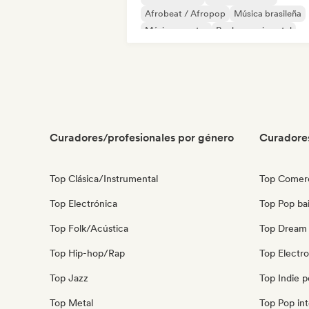
Afrobeat / Afropop
Música brasileña
Música country
Rock experimental
Música de cine
Indie folk
Curadores/profesionales por género
Curadore
Top Clásica/Instrumental
Top Comerc
Top Electrónica
Top Pop bai
Top Folk/Acústica
Top Dream
Top Hip-hop/Rap
Top Electr
Top Jazz
Top Indie 
Top Metal
Top Pop int