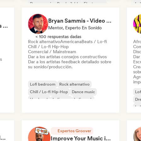
Dance music
Pop bailable
Electropop
Ind
Electrónica experimental
Pop
Bryan Sammis - Video Feedback
Booste ta sortie & tes streams en 1h de Coaching
Mentor, Experto En Sonido
< 100 respuestas dadas
Rock alternativo
Americana
Beats / Lo-fi
Afr
Chill / Lo-fi Hip-Hop
Com
Comercial / Mainstream
Dis
Dar a los artistas consejos constructivos
Dar 
s
Dar a los artistas feedback detallado sobre
Escr
su sonido/producción.
Cre
sobr
Agre
imp
Lofi bedroom
Rock alternativo
Chill / Lo-fi Hip-Hop
Dance music
Lo
Hard rock
Indie pop
Indie rock
Dr
Pop Punk
Ind
Nu-
Expertos Groover
Matt L - A&R, Artist Management, Songwriter
Improve Your Music in a 90min Coaching Session