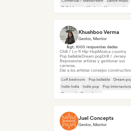
Comercial / Mainstream
Dance music
Drill / Jersey
Hip-hop
House music
Hyperpop
Khushboo Verma
Gestor, Mentor
&gt; 1000 respuestas dadas
Chill / Lo-fi Hip-Hop
Música country
Pop bailable
Dream pop
Drill / Jersey
Representar artistas y gestionar sus
carreras.
Dar a los artistas consejos constructivo
Lofi bedroom
Pop bailable
Dream po
Indie India
Indie pop
Pop internaciona
Pop rock
Pop urbano
Juel Concepts
Gestor, Mentor