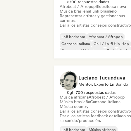
< 100 respuestas dadas
Afrobeat / Afropop
Blues
Bossa nova
Música brasileña
Funk brasileño
Representar artistas y gestionar sus
carreras.
Dar a los artistas consejos constructivo
Lofi bedroom
Afrobeat / Afropop
Canzone Italiana
Chill / Lo-fi Hip-Hop
Comercial / Mainstream
Funk
Hip-ho
Jazz moderno
Luciano Tucunduva
Mentor, Experto En Sonido
&gt; 700 respuestas dadas
Música africana
Afrobeat / Afropop
Música brasileña
Canzone Italiana
Música country
Dar a los artistas consejos constructivo
Dar a los artistas feedback detallado s
su sonido/producción.
Lofi bedroom
Música africana