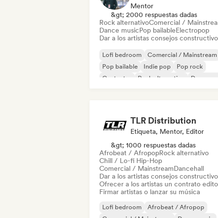
Mentor
&gt; 2000 respuestas dadas
Rock alternativo
Comercial / Mainstre
Dance music
Pop bailable
Electropop
Dar a los artistas consejos constructivo
Lofi bedroom
Comercial / Mainstream
Pop bailable
Indie pop
Pop rock
Cantautor
Rock alternativo
Dance mu
TLR Distribution
Etiqueta, Mentor, Editor
&gt; 1000 respuestas dadas
Afrobeat / Afropop
Rock alternativo
Chill / Lo-fi Hip-Hop
Comercial / Mainstream
Dancehall
Dar a los artistas consejos constructivo
Ofrecer a los artistas un contrato editor
Firmar artistas o lanzar su música
Lofi bedroom
Afrobeat / Afropop