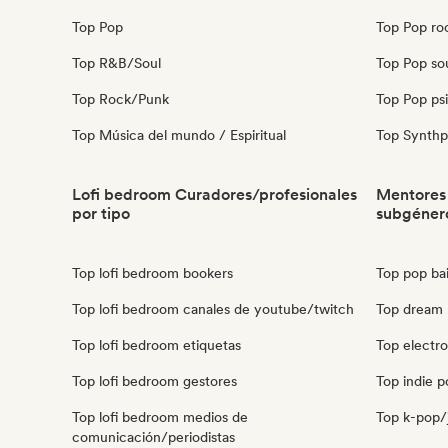
Top Pop
Top Pop ro
Top R&B/Soul
Top Pop so
Top Rock/Punk
Top Pop ps
Top Música del mundo / Espiritual
Top Synth
Lofi bedroom Curadores/profesionales
Mentores
por tipo
subgéner
Top lofi bedroom bookers
Top pop ba
Top lofi bedroom canales de youtube/twitch
Top dream
Top lofi bedroom etiquetas
Top electr
Top lofi bedroom gestores
Top indie 
Top lofi bedroom medios de
Top k-pop/
comunicación/periodistas