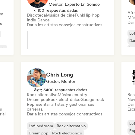
Mentor, Experto En Sonido
< 100 respuestas dadas
Afr
am
Discoteca
Música de cine
Funk
Hip-hop
Mús
Indie Dance
Dar 
s
Dar a los artistas consejos constructivos
Lo
Da
Ins
sic
Ne
Chris Long
Gestor, Mentor
&gt; 3400 respuestas dadas
Rock alternativo
Música country
Beat
Dream pop
Rock electrónico
Garage rock
New
Representar artistas y gestionar sus
Dar 
s
carreras.
Escr
ial.
Dar a los artistas consejos constructivos
Lo
Lofi bedroom
Rock alternativo
Po
Dream pop
Rock electrónico