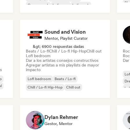
Sh
Garage rock
Indie pop
Indie rock
Pop rock
Sound and Vision
Mentor, Playlist Curator
&gt; 6900 respuestas dadas
Beats / Lo-fi
Chill / Lo-fi Hip-Hop
Chill out
Roc
Lofi bedroom
Roc
Dar a los artistas consejos constructivos
Dar 
Agregar artistas a mis playlists de mayor
s
impacto
Lo
p
Lofi bedroom
Beats / Lo-fi
Dr
l
Chill / Lo-fi Hip-Hop
Chill out
Ind
Pos
Dylan Rehmer
Gestor, Mentor