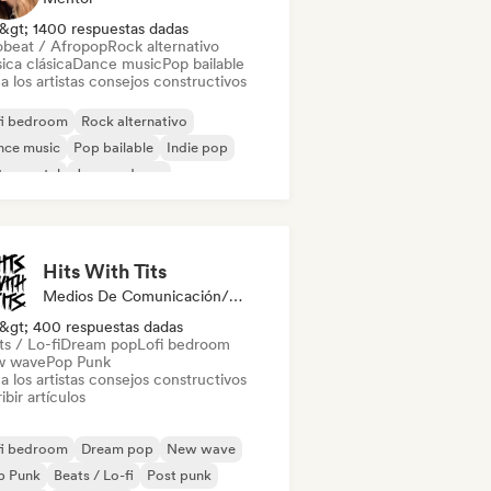
&gt; 1400 respuestas dadas
obeat / Afropop
Rock alternativo
ica clásica
Dance music
Pop bailable
a los artistas consejos constructivos
fi bedroom
Rock alternativo
nce music
Pop bailable
Indie pop
trumental
Jazz moderno
o / Clásico Moderno
Hits With Tits
Medios De Comunicación/Periodista, Mentor
&gt; 400 respuestas dadas
s / Lo-fi
Dream pop
Lofi bedroom
 wave
Pop Punk
a los artistas consejos constructivos
ibir artículos
fi bedroom
Dream pop
New wave
p Punk
Beats / Lo-fi
Post punk