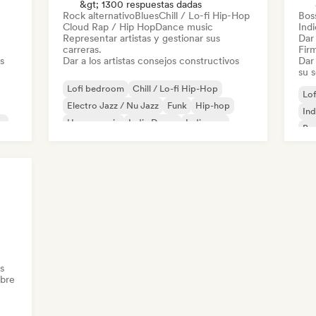
&gt; 1300 respuestas dadas
Rock alternativo
Blues
Chill / Lo-fi Hip-Hop
Bos
Cloud Rap / Hip Hop
Dance music
Ind
Representar artistas y gestionar sus
Dar 
carreras.
Firm
s
Dar a los artistas consejos constructivos
Dar 
su 
Lofi bedroom
Chill / Lo-fi Hip-Hop
Lo
Electro Jazz / Nu Jazz
Funk
Hip-hop
Ind
p
House music
Indie Dance
Indie pop
Bo
s
obre