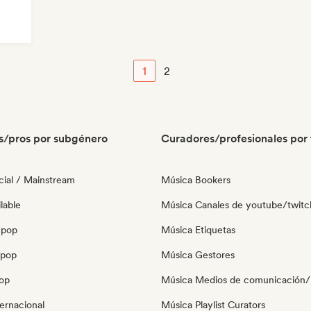
1
2
s/pros por subgénero
Curadores/profesionales por 
ial / Mainstream
Música Bookers
lable
Música Canales de youtube/twitc
 pop
Música Etiquetas
opop
Música Gestores
pop
Música Medios de comunicación/P
ernacional
Música Playlist Curators