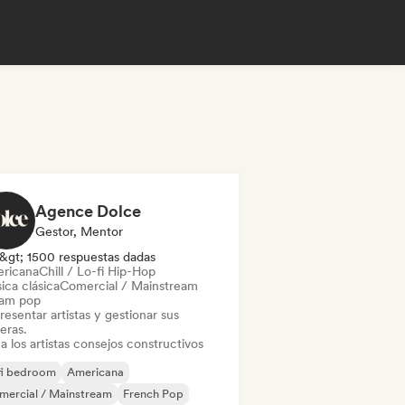
Agence Dolce
Gestor, Mentor
&gt; 1500 respuestas dadas
ricana
Chill / Lo-fi Hip-Hop
ica clásica
Comercial / Mainstream
am pop
esentar artistas y gestionar sus
eras.
a los artistas consejos constructivos
fi bedroom
Americana
mercial / Mainstream
French Pop