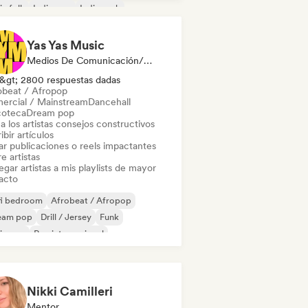
ie folk
Indie pop
Indie rock
 internacional
Yas Yas Music
Medios De Comunicación/Periodista, Mentor, Playlist Curator, Social Media Influencer
&gt; 2800 respuestas dadas
obeat / Afropop
ercial / Mainstream
Dancehall
coteca
Dream pop
a los artistas consejos constructivos
ibir artículos
ar publicaciones o reels impactantes
e artistas
gar artistas a mis playlists de mayor
acto
fi bedroom
Afrobeat / Afropop
eam pop
Drill / Jersey
Funk
ie pop
Rap internacional
disco / Italo
Nikki Camilleri
Mentor