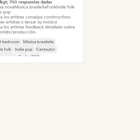
&gt; 700 respuestas dadas
sa nova
Música brasileña
Funk
Indie folk
ie pop
a los artistas consejos constructivos
ar artistas o lanzar su música
a los artistas feedback detallado sobre
sonido/producción.
fi bedroom
Música brasileña
ie folk
Indie pop
Cantautor
ssa nova
Funk
R&B