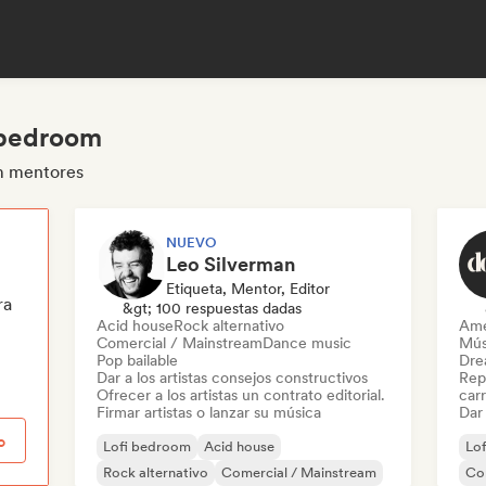
 bedroom
om mentores
NUEVO
Leo Silverman
Etiqueta, Mentor, Editor
ra
&gt; 100 respuestas dadas
Acid house
Rock alternativo
Ame
Comercial / Mainstream
Dance music
Mús
Pop bailable
Dre
Dar a los artistas consejos constructivos
Repr
Ofrecer a los artistas un contrato editorial.
carr
Firmar artistas o lanzar su música
Dar 
o
Lofi bedroom
Acid house
Lo
Rock alternativo
Comercial / Mainstream
Co