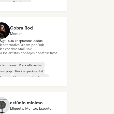
oegaze
Synthwave
Cobra Rod
Mentor
&gt; 400 respuestas dadas
k alternativo
Dream pop
Dub
k experimental
Funk
a los artistas consejos constructivos
fi bedroom
Rock alternativo
eam pop
Rock experimental
ie rock
New wave
Post punk
t rock
estúdio mínimo
Etiqueta, Mentor, Experto En Sonido