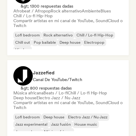
&gt; 1300 respuestas dadas
Afrobeat / Afropop
Rock alternativo
Ambiente
Blues
Chill / Lo-fi Hip-Hop
Compartir artistas en mi canal de YouTube, SoundCloud o
Twitch
Lofi bedroom
Rock alternativo
Chill / Lo-fi Hip-Hop
Chill out
Pop bailable
Deep house
Electropop
Hip-hop
Jazzefied
Canal De YouTube/Twitch
&gt; 800 respuestas dadas
Música africana
Beats / Lo-fi
Chill / Lo-fi Hip-Hop
Deep house
Electro Jazz / Nu Jazz
Compartir artistas en mi canal de YouTube, SoundCloud o
Twitch
Lofi bedroom
Deep house
Electro Jazz / Nu Jazz
Jazz experimental
Jazz fusión
House music
Jazz moderno
Música africana