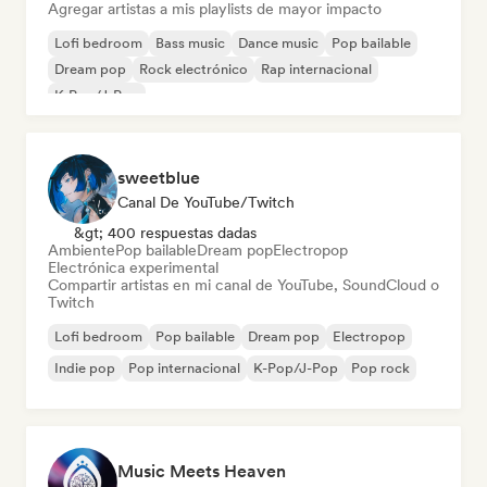
Agregar artistas a mis playlists de mayor impacto
Lofi bedroom
Bass music
Dance music
Pop bailable
Dream pop
Rock electrónico
Rap internacional
K-Pop/J-Pop
sweetblue
Canal De YouTube/Twitch
&gt; 400 respuestas dadas
Ambiente
Pop bailable
Dream pop
Electropop
Electrónica experimental
Compartir artistas en mi canal de YouTube, SoundCloud o
Twitch
Lofi bedroom
Pop bailable
Dream pop
Electropop
Indie pop
Pop internacional
K-Pop/J-Pop
Pop rock
Music Meets Heaven