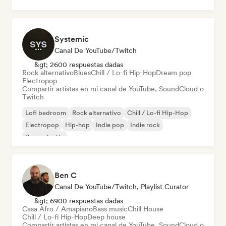
Systemic
Canal De YouTube/Twitch
&gt; 2600 respuestas dadas
Rock alternativo
Blues
Chill / Lo-fi Hip-Hop
Dream pop
Electropop
Compartir artistas en mi canal de YouTube, SoundCloud o
Twitch
Lofi bedroom
Rock alternativo
Chill / Lo-fi Hip-Hop
Electropop
Hip-hop
Indie pop
Indie rock
Rap en inglés
Ben C
Canal De YouTube/Twitch, Playlist Curator
&gt; 6900 respuestas dadas
Casa Afro / Amapiano
Bass music
Chill House
Chill / Lo-fi Hip-Hop
Deep house
Compartir artistas en mi canal de YouTube, SoundCloud o