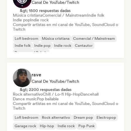
Canal De YouTube/Twitch
&gt; 1500 respuestas dadas
Música cristiana
Comercial / Mainstream
Indie folk
Indie pop
Indie rock
Compartir artistas en mi canal de YouTube, SoundCloud o
Twitch
Lofi bedroom
Música cristiana
Comercial / Mainstream
Indie folk
Indie pop
Indie rock
Cantautor
Pop suave / Balada
rave
Canal De YouTube/Twitch
&gt; 2200 respuestas dadas
Rock alternativo
Chill / Lo-fi Hip-Hop
Dancehall
Dance music
Pop bailable
Compartir artistas en mi canal de YouTube, SoundCloud o
Twitch
Lofi bedroom
Rock alternativo
Dream pop
Electropop
Garage rock
Hip-hop
Indie rock
Pop Punk