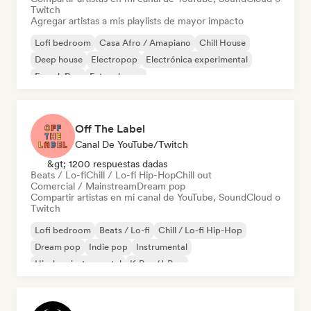
Twitch
Agregar artistas a mis playlists de mayor impacto
Lofi bedroom
Casa Afro / Amapiano
Chill House
Deep house
Electropop
Electrónica experimental
French Pop
Future house
Off The Label
Canal De YouTube/Twitch
&gt; 1200 respuestas dadas
Beats / Lo-fi
Chill / Lo-fi Hip-Hop
Chill out
Comercial / Mainstream
Dream pop
Compartir artistas en mi canal de YouTube, SoundCloud o
Twitch
Lofi bedroom
Beats / Lo-fi
Chill / Lo-fi Hip-Hop
Dream pop
Indie pop
Instrumental
Hip-hop instrumental
K-Pop/J-Pop