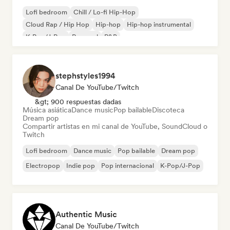
Lofi bedroom
Chill / Lo-fi Hip-Hop
Cloud Rap / Hip Hop
Hip-hop
Hip-hop instrumental
K-Pop/J-Pop
Pop soul
R&B
stephstyles1994
Canal De YouTube/Twitch
&gt; 900 respuestas dadas
Música asiática
Dance music
Pop bailable
Discoteca
Dream pop
Compartir artistas en mi canal de YouTube, SoundCloud o
Twitch
Lofi bedroom
Dance music
Pop bailable
Dream pop
Electropop
Indie pop
Pop internacional
K-Pop/J-Pop
Authentic Music
Canal De YouTube/Twitch