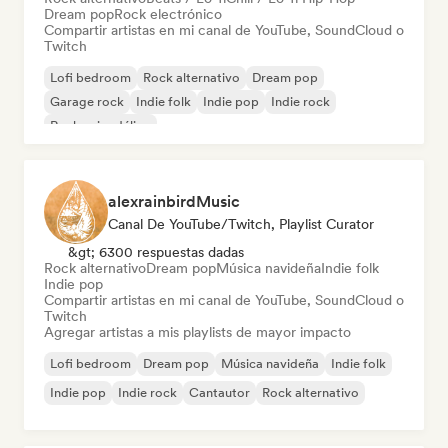
Dream pop
Rock electrónico
Compartir artistas en mi canal de YouTube, SoundCloud o
Twitch
Lofi bedroom
Rock alternativo
Dream pop
Garage rock
Indie folk
Indie pop
Indie rock
Rock psicodélico
alexrainbirdMusic
Canal De YouTube/Twitch, Playlist Curator
&gt; 6300 respuestas dadas
Rock alternativo
Dream pop
Música navideña
Indie folk
Indie pop
Compartir artistas en mi canal de YouTube, SoundCloud o
Twitch
Agregar artistas a mis playlists de mayor impacto
Lofi bedroom
Dream pop
Música navideña
Indie folk
Indie pop
Indie rock
Cantautor
Rock alternativo