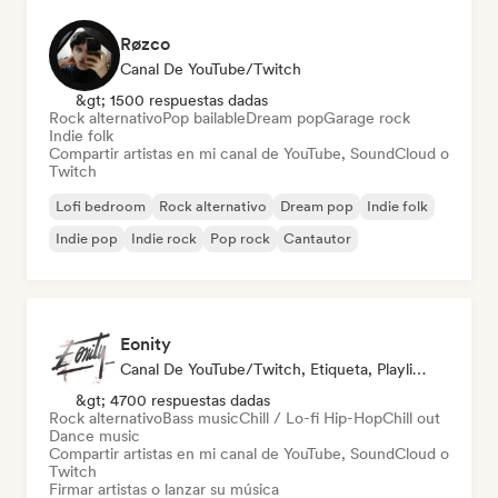
Røzco
Canal De YouTube/Twitch
&gt; 1500 respuestas dadas
Rock alternativo
Pop bailable
Dream pop
Garage rock
Indie folk
Compartir artistas en mi canal de YouTube, SoundCloud o
Twitch
Lofi bedroom
Rock alternativo
Dream pop
Indie folk
Indie pop
Indie rock
Pop rock
Cantautor
Eonity
Canal De YouTube/Twitch, Etiqueta, Playlist Curator
&gt; 4700 respuestas dadas
Rock alternativo
Bass music
Chill / Lo-fi Hip-Hop
Chill out
Dance music
Compartir artistas en mi canal de YouTube, SoundCloud o
Twitch
Firmar artistas o lanzar su música