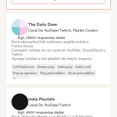
The Daily Dose
Canal De YouTube/Twitch, Playlist Curator
&gt; 13800 respuestas dadas
Rock alternativo
Chill out
Dream pop
Electrónica
Future house
Compartir artistas en mi canal de YouTube, SoundCloud o
Twitch
Agregar artistas a mis playlists de mayor impacto
Lofi bedroom
Dream pop
Indie pop
Indie rock
Pop progresivo
Pop psicodélico
Rock psicodélico
Shoegaze
Indie Playlists
Canal De YouTube/Twitch
&gt; 4500 respuestas dadas
Rock alternativo
Beats / Lo-fi
Chill / Lo-fi Hip-Hop