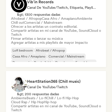
Vib'in Records
Canal De YouTube/Twitch, Etiqueta, Playlist Curator, Editor
&gt; 1300 respuestas dadas
Afrobeat / Afropop
Casa Afro / Amapiano
Ambiente
Chill out
Comercial / Mainstream
Ofrecer a los artistas un contrato editorial.
Compartir artistas en mi canal de YouTube, SoundCloud o
Twitch
Firmar artistas o lanzar su música
Agregar artistas a mis playlists de mayor impacto
Lofi bedroom
Afrobeat / Afropop
Casa Afro / Amapiano
Comercial / Mainstream
Dance music
Pop bailable
Deep house
French house
HeartStation365 (Chill music)
Canal De YouTube/Twitch
&gt; 200 respuestas dadas
Ambiente
Beats / Lo-fi
Chill / Lo-fi Hip-Hop
Cloud Rap / Hip Hop
Hip-hop
Compartir artistas en mi canal de YouTube, SoundCloud o
Twitch