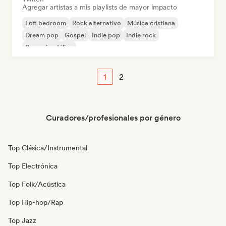
Agregar artistas a mis playlists de mayor impacto
Lofi bedroom
Rock alternativo
Música cristiana
Dream pop
Gospel
Indie pop
Indie rock
Pop psicodélico
1
2
Curadores/profesionales por género
Top Clásica/Instrumental
Top Electrónica
Top Folk/Acústica
Top Hip-hop/Rap
Top Jazz