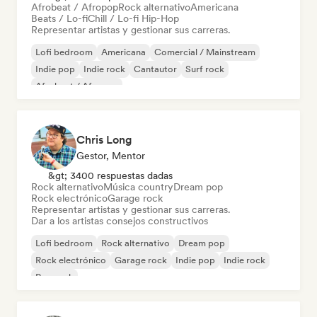
Afrobeat / Afropop
Rock alternativo
Americana
Beats / Lo-fi
Chill / Lo-fi Hip-Hop
Representar artistas y gestionar sus carreras.
Lofi bedroom
Americana
Comercial / Mainstream
Indie pop
Indie rock
Cantautor
Surf rock
Afrobeat / Afropop
Chris Long
Gestor, Mentor
&gt; 3400 respuestas dadas
Rock alternativo
Música country
Dream pop
Rock electrónico
Garage rock
Representar artistas y gestionar sus carreras.
Dar a los artistas consejos constructivos
Lofi bedroom
Rock alternativo
Dream pop
Rock electrónico
Garage rock
Indie pop
Indie rock
Pop rock