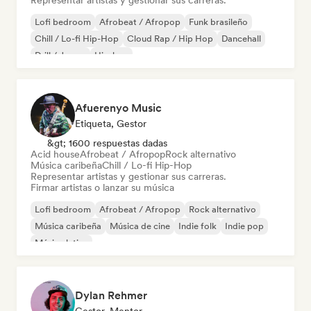
Representar artistas y gestionar sus carreras.
Lofi bedroom
Afrobeat / Afropop
Funk brasileño
Chill / Lo-fi Hip-Hop
Cloud Rap / Hip Hop
Dancehall
Drill / Jersey
Hip-hop
Afuerenyo Music
Etiqueta, Gestor
&gt; 1600 respuestas dadas
Acid house
Afrobeat / Afropop
Rock alternativo
Música caribeña
Chill / Lo-fi Hip-Hop
Representar artistas y gestionar sus carreras.
Firmar artistas o lanzar su música
Lofi bedroom
Afrobeat / Afropop
Rock alternativo
Música caribeña
Música de cine
Indie folk
Indie pop
Música latina
Dylan Rehmer