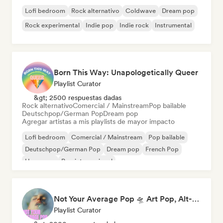
Lofi bedroom
Rock alternativo
Coldwave
Dream pop
Rock experimental
Indie pop
Indie rock
Instrumental
Born This Way: Unapologetically Queer
Playlist Curator
&gt; 2500 respuestas dadas
Rock alternativo
Comercial / Mainstream
Pop bailable
Deutschpop/German Pop
Dream pop
Agregar artistas a mis playlists de mayor impacto
Lofi bedroom
Comercial / Mainstream
Pop bailable
Deutschpop/German Pop
Dream pop
French Pop
Hyperpop
Pop internacional
Not Your Average Pop 🛸 Art Pop, Alt-Pop & Indie Pop
Playlist Curator