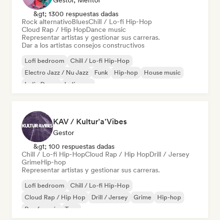
Gestor, Mentor
&gt; 1300 respuestas dadas
Rock alternativo
Blues
Chill / Lo-fi Hip-Hop
Cloud Rap / Hip Hop
Dance music
Representar artistas y gestionar sus carreras.
Dar a los artistas consejos constructivos
Lofi bedroom
Chill / Lo-fi Hip-Hop
Electro Jazz / Nu Jazz
Funk
Hip-hop
House music
Indie Dance
Indie pop
KAV / Kultur'a'Vibes
Gestor
&gt; 100 respuestas dadas
Chill / Lo-fi Hip-Hop
Cloud Rap / Hip Hop
Drill / Jersey
Grime
Hip-hop
Representar artistas y gestionar sus carreras.
Lofi bedroom
Chill / Lo-fi Hip-Hop
Cloud Rap / Hip Hop
Drill / Jersey
Grime
Hip-hop
Rap francés
Trap