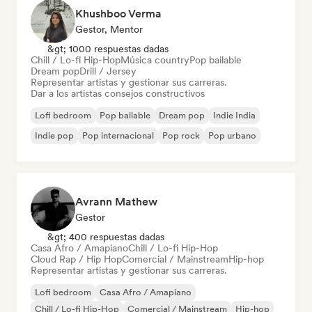
Khushboo Verma
Gestor, Mentor
&gt; 1000 respuestas dadas
Chill / Lo-fi Hip-Hop
Música country
Pop bailable
Dream pop
Drill / Jersey
Representar artistas y gestionar sus carreras.
Dar a los artistas consejos constructivos
Lofi bedroom
Pop bailable
Dream pop
Indie India
Indie pop
Pop internacional
Pop rock
Pop urbano
Avrann Mathew
Gestor
&gt; 400 respuestas dadas
Casa Afro / Amapiano
Chill / Lo-fi Hip-Hop
Cloud Rap / Hip Hop
Comercial / Mainstream
Hip-hop
Representar artistas y gestionar sus carreras.
Lofi bedroom
Casa Afro / Amapiano
Chill / Lo-fi Hip-Hop
Comercial / Mainstream
Hip-hop