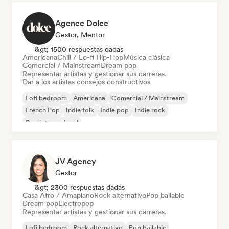
Agence Dolce
Gestor, Mentor
&gt; 1500 respuestas dadas
Americana
Chill / Lo-fi Hip-Hop
Música clásica
Comercial / Mainstream
Dream pop
Representar artistas y gestionar sus carreras.
Dar a los artistas consejos constructivos
Lofi bedroom
Americana
Comercial / Mainstream
French Pop
Indie folk
Indie pop
Indie rock
Pop internacional
JV Agency
Gestor
&gt; 2300 respuestas dadas
Casa Afro / Amapiano
Rock alternativo
Pop bailable
Dream pop
Electropop
Representar artistas y gestionar sus carreras.
Lofi bedroom
Rock alternativo
Pop bailable