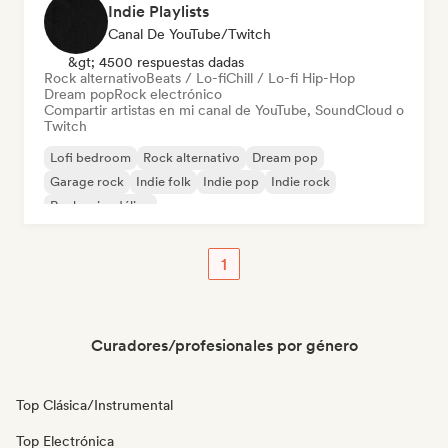
Indie Playlists
Canal De YouTube/Twitch
&gt; 4500 respuestas dadas
Rock alternativo
Beats / Lo-fi
Chill / Lo-fi Hip-Hop
Dream pop
Rock electrónico
Compartir artistas en mi canal de YouTube, SoundCloud o
Twitch
Lofi bedroom
Rock alternativo
Dream pop
Garage rock
Indie folk
Indie pop
Indie rock
Rock psicodélico
1
Curadores/profesionales por género
Top Clásica/Instrumental
Top Electrónica