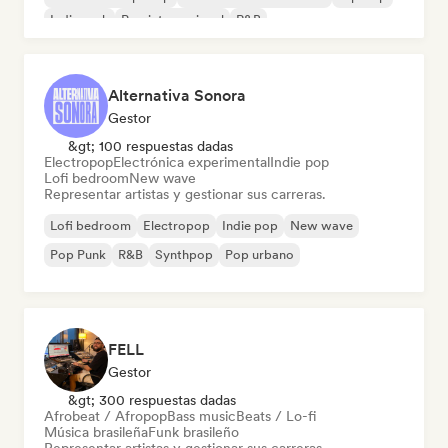
Indie rock
Pop internacional
R&B
Alternativa Sonora
Gestor
&gt; 100 respuestas dadas
Electropop
Electrónica experimental
Indie pop
Lofi bedroom
New wave
Representar artistas y gestionar sus carreras.
Lofi bedroom
Electropop
Indie pop
New wave
Pop Punk
R&B
Synthpop
Pop urbano
FELL
Gestor
&gt; 300 respuestas dadas
Afrobeat / Afropop
Bass music
Beats / Lo-fi
Música brasileña
Funk brasileño