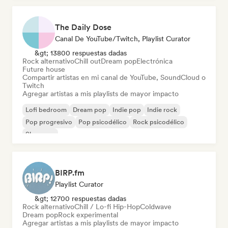
The Daily Dose
Canal De YouTube/Twitch, Playlist Curator
&gt; 13800 respuestas dadas
Rock alternativo
Chill out
Dream pop
Electrónica
Future house
Compartir artistas en mi canal de YouTube, SoundCloud o
Twitch
Agregar artistas a mis playlists de mayor impacto
Lofi bedroom
Dream pop
Indie pop
Indie rock
Pop progresivo
Pop psicodélico
Rock psicodélico
Shoegaze
BIRP.fm
Playlist Curator
&gt; 12700 respuestas dadas
Rock alternativo
Chill / Lo-fi Hip-Hop
Coldwave
Dream pop
Rock experimental
Agregar artistas a mis playlists de mayor impacto