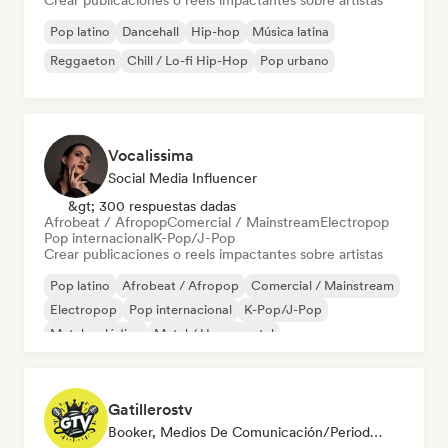
Crear publicaciones o reels impactantes sobre artistas
Pop latino
Dancehall
Hip-hop
Música latina
Reggaeton
Chill / Lo-fi Hip-Hop
Pop urbano
Vocalissima
Social Media Influencer
&gt; 300 respuestas dadas
Afrobeat / Afropop
Comercial / Mainstream
Electropop
Pop internacional
K-Pop/J-Pop
Crear publicaciones o reels impactantes sobre artistas
Pop latino
Afrobeat / Afropop
Comercial / Mainstream
Electropop
Pop internacional
K-Pop/J-Pop
Metal melódico
Metal / Heavy metal
Gatillerostv
Booker, Medios De Comunicación/Periodista, Social Media Influencer