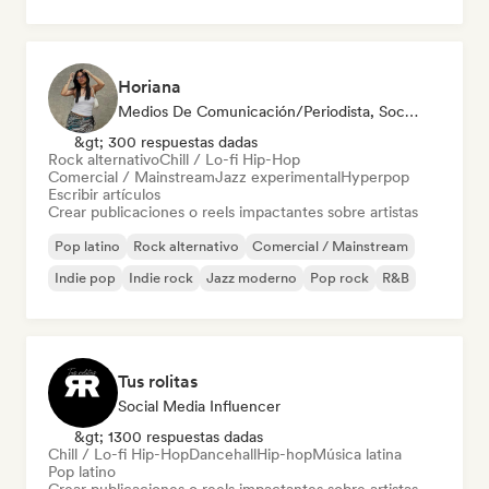
Horiana
Medios De Comunicación/Periodista, Social Media Influencer
&gt; 300 respuestas dadas
Rock alternativo
Chill / Lo-fi Hip-Hop
Comercial / Mainstream
Jazz experimental
Hyperpop
Escribir artículos
Crear publicaciones o reels impactantes sobre artistas
Pop latino
Rock alternativo
Comercial / Mainstream
Indie pop
Indie rock
Jazz moderno
Pop rock
R&B
Tus rolitas
Social Media Influencer
&gt; 1300 respuestas dadas
Chill / Lo-fi Hip-Hop
Dancehall
Hip-hop
Música latina
Pop latino