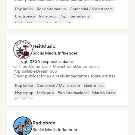
Pop latino
Rock alternativo
Comercial / Mainstream
Electrónica
Indie pop
Pop internacional
Metal / Heavy metal
Pop rock
HeitMusic
Social Media Influencer
&gt; 3300 respuestas dadas
Chill out
Comercial / Mainstream
Dance music
Pop bailable
Dream pop
Crear publicaciones o reels impactantes sobre artistas
Pop latino
Comercial / Mainstream
Electrónica
Hyperpop
Indie pop
Pop internacional
Música latina
Pop Punk
Radiobreo
Social Media Influencer