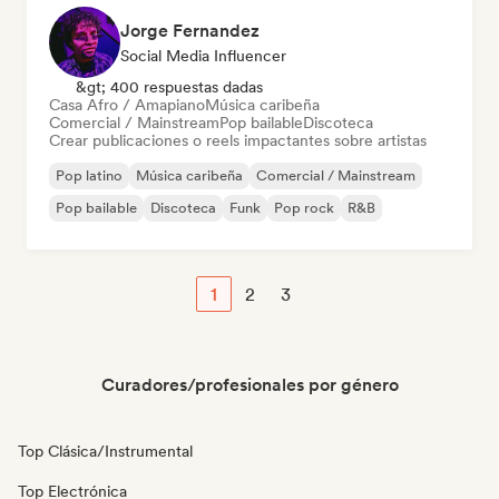
Jorge Fernandez
Social Media Influencer
&gt; 400 respuestas dadas
Casa Afro / Amapiano
Música caribeña
Comercial / Mainstream
Pop bailable
Discoteca
Crear publicaciones o reels impactantes sobre artistas
Pop latino
Música caribeña
Comercial / Mainstream
Pop bailable
Discoteca
Funk
Pop rock
R&B
1
2
3
Curadores/profesionales por género
Top Clásica/Instrumental
Top Electrónica