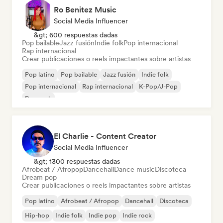
Ro Benitez Music
Social Media Influencer
&gt; 600 respuestas dadas
Pop bailable
Jazz fusión
Indie folk
Pop internacional
Rap internacional
Crear publicaciones o reels impactantes sobre artistas
Pop latino
Pop bailable
Jazz fusión
Indie folk
Pop internacional
Rap internacional
K-Pop/J-Pop
Pop rock
El Charlie - Content Creator
Social Media Influencer
&gt; 1300 respuestas dadas
Afrobeat / Afropop
Dancehall
Dance music
Discoteca
Dream pop
Crear publicaciones o reels impactantes sobre artistas
Pop latino
Afrobeat / Afropop
Dancehall
Discoteca
Hip-hop
Indie folk
Indie pop
Indie rock