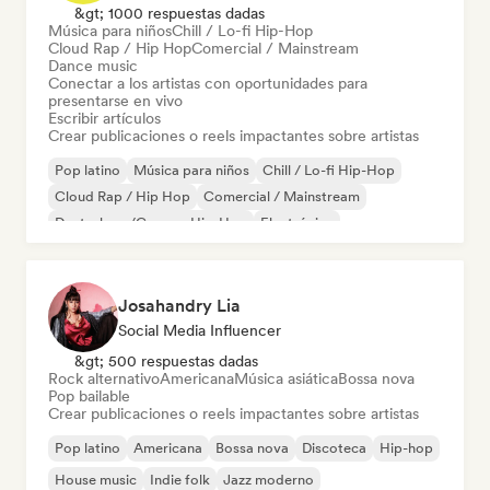
&gt; 1000 respuestas dadas
Música para niños
Chill / Lo-fi Hip-Hop
Cloud Rap / Hip Hop
Comercial / Mainstream
Dance music
Conectar a los artistas con oportunidades para
presentarse en vivo
Escribir artículos
Crear publicaciones o reels impactantes sobre artistas
Pop latino
Música para niños
Chill / Lo-fi Hip-Hop
Cloud Rap / Hip Hop
Comercial / Mainstream
Deutschrap/German Hip-Hop
Electrónica
Jazz experimental
Josahandry Lia
Social Media Influencer
&gt; 500 respuestas dadas
Rock alternativo
Americana
Música asiática
Bossa nova
Pop bailable
Crear publicaciones o reels impactantes sobre artistas
Pop latino
Americana
Bossa nova
Discoteca
Hip-hop
House music
Indie folk
Jazz moderno