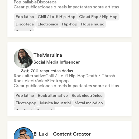
Pop bailable
Discoteca
Crear publicaciones o reels impactantes sobre artistas
Pop latino
Chill / Lo-fi Hip-Hop
Cloud Rap / Hip Hop
Discoteca
Electrónica
Hip-hop
House music
Pop rock
TheMarulina
Social Media Influencer
&gt; 700 respuestas dadas
Rock alternativo
Chill / Lo-fi Hip-Hop
Death / Thrash
Rock electrónico
Electropop
Crear publicaciones o reels impactantes sobre artistas
Pop latino
Rock alternativo
Rock electrónico
Electropop
Música industrial
Metal melódico
Pop Punk
Pop rock
El Luki - Content Creator