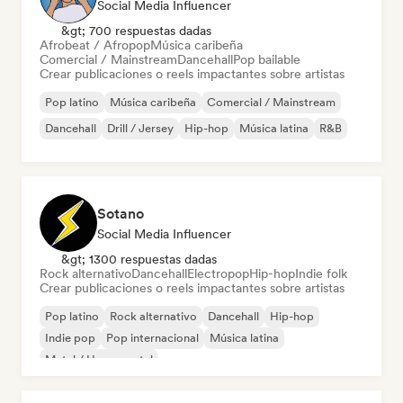
Social Media Influencer
&gt; 700 respuestas dadas
Afrobeat / Afropop
Música caribeña
Comercial / Mainstream
Dancehall
Pop bailable
Crear publicaciones o reels impactantes sobre artistas
Pop latino
Música caribeña
Comercial / Mainstream
Dancehall
Drill / Jersey
Hip-hop
Música latina
R&B
Sotano
Social Media Influencer
&gt; 1300 respuestas dadas
Rock alternativo
Dancehall
Electropop
Hip-hop
Indie folk
Crear publicaciones o reels impactantes sobre artistas
Pop latino
Rock alternativo
Dancehall
Hip-hop
Indie pop
Pop internacional
Música latina
Metal / Heavy metal