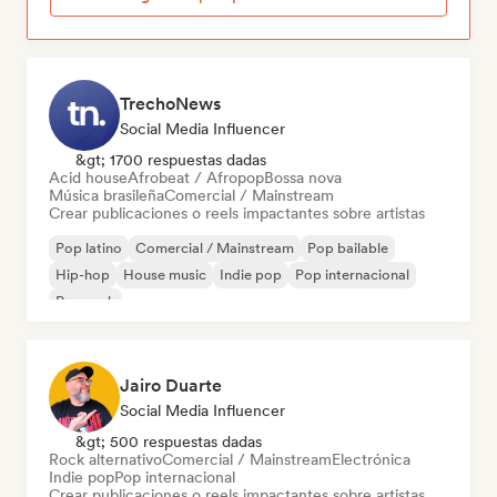
TrechoNews
Social Media Influencer
&gt; 1700 respuestas dadas
Acid house
Afrobeat / Afropop
Bossa nova
Música brasileña
Comercial / Mainstream
Crear publicaciones o reels impactantes sobre artistas
Pop latino
Comercial / Mainstream
Pop bailable
Hip-hop
House music
Indie pop
Pop internacional
Pop rock
Jairo Duarte
Social Media Influencer
&gt; 500 respuestas dadas
Rock alternativo
Comercial / Mainstream
Electrónica
Indie pop
Pop internacional
Crear publicaciones o reels impactantes sobre artistas