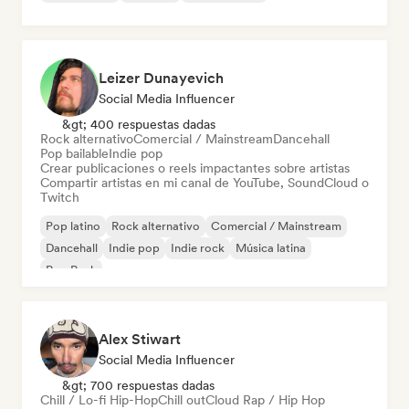
Leizer Dunayevich
Social Media Influencer
&gt; 400 respuestas dadas
Rock alternativo
Comercial / Mainstream
Dancehall
Pop bailable
Indie pop
Crear publicaciones o reels impactantes sobre artistas
Compartir artistas en mi canal de YouTube, SoundCloud o
Twitch
Pop latino
Rock alternativo
Comercial / Mainstream
Dancehall
Indie pop
Indie rock
Música latina
Pop Punk
Alex Stiwart
Social Media Influencer
&gt; 700 respuestas dadas
Chill / Lo-fi Hip-Hop
Chill out
Cloud Rap / Hip Hop