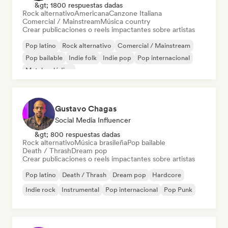
&gt; 1800 respuestas dadas
Rock alternativo
Americana
Canzone Italiana
Comercial / Mainstream
Música country
Crear publicaciones o reels impactantes sobre artistas
Pop latino
Rock alternativo
Comercial / Mainstream
Pop bailable
Indie folk
Indie pop
Pop internacional
Metal melódico
Gustavo Chagas
Social Media Influencer
&gt; 800 respuestas dadas
Rock alternativo
Música brasileña
Pop bailable
Death / Thrash
Dream pop
Crear publicaciones o reels impactantes sobre artistas
Pop latino
Death / Thrash
Dream pop
Hardcore
Indie rock
Instrumental
Pop internacional
Pop Punk