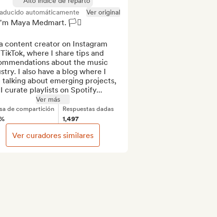
Alto índice de reparto
raducido automáticamente
Ver original
I'm Maya Medmart. 🏳️‍⚧️

a content creator on Instagram 
TikTok, where I share tips and 
ommendations about the music 
stry. I also have a blog where I 
 talking about emerging projects, 
I curate playlists on Spotify...
Ver más
sa de compartición
Respuestas dadas
1%
1,497
Ver curadores similares