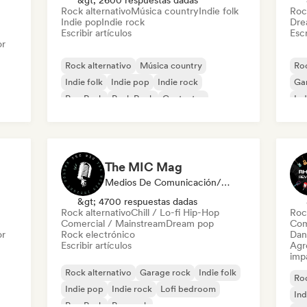
&gt; 2600 respuestas dadas
Rock alternativo
Música country
Indie folk
Roc
Indie pop
Indie rock
Dre
Escribir artículos
Escr
or
Rock alternativo
Música country
Roc
Indie folk
Indie pop
Indie rock
Ga
Pop Punk
Punk Rock
Cantautor
Ind
The MIC Mag
Medios De Comunicación/Periodista
&gt; 4700 respuestas dadas
Rock alternativo
Chill / Lo-fi Hip-Hop
Roc
Comercial / Mainstream
Dream pop
Com
or
Rock electrónico
Dan
Escribir artículos
Agre
imp
Rock alternativo
Garage rock
Indie folk
Roc
Indie pop
Indie rock
Lofi bedroom
Ind
Pop Punk
Pop rock