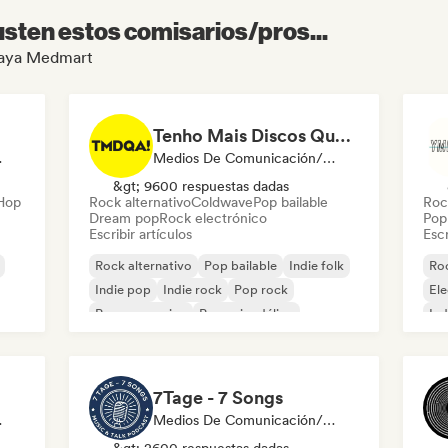
sten estos comisarios/pros...
 Maya Medmart
Tenho Mais Discos Que Amigos!
odista
Medios De Comunicación/Periodista
&gt; 9600 respuestas dadas
-Hop
Rock alternativo
Coldwave
Pop bailable
Roc
Dream pop
Rock electrónico
Pop 
Escribir artículos
Escr
Rock alternativo
Pop bailable
Indie folk
Roc
Indie pop
Indie rock
Pop rock
El
Pop progresivo
Pop psicodélico
Ind
7Tage - 7 Songs
t Curator
Medios De Comunicación/Periodista