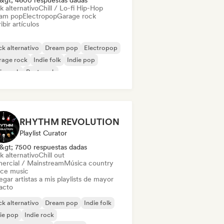
&gt; 4600 respuestas dadas
k alternativo
Chill / Lo-fi Hip-Hop
am pop
Electropop
Garage rock
ibir artículos
k alternativo
Dream pop
Electropop
rage rock
Indie folk
Indie pop
ie rock
Post punk
RHYTHM REVOLUTION
Playlist Curator
&gt; 7500 respuestas dadas
k alternativo
Chill out
ercial / Mainstream
Música country
ce music
gar artistas a mis playlists de mayor
acto
k alternativo
Dream pop
Indie folk
ie pop
Indie rock