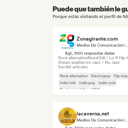
Puede que también le gu
Porque estás visitando el perfil de
Zonagirante.com
Medios De Comunicación/Peri
&gt; 3100 respuestas dadas
Rock alternativo
Blues
Chill / Lo-fi Hip
Dream pop
Electro Jazz / Nu Jazz
Escribir artículos
Rock alternativo
Electropop
Hip-hop
Indie folk
Indie pop
Indie rock
Rock psicodélico
R&B
lacaverna.net
Medios De Comunicación/Periodista, Playlis