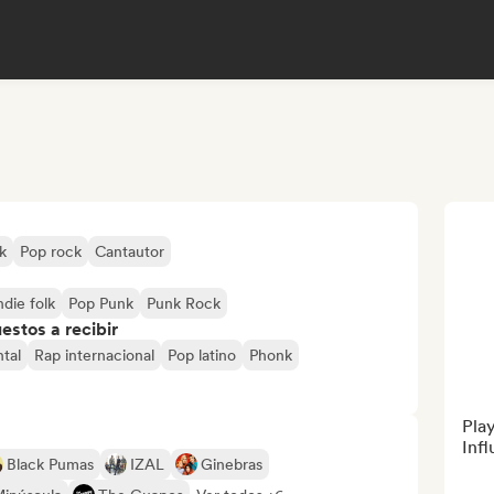
k
Pop rock
Cantautor
ndie folk
Pop Punk
Punk Rock
stos a recibir
tal
Rap internacional
Pop latino
Phonk
Play
Inf
Black Pumas
IZAL
Ginebras