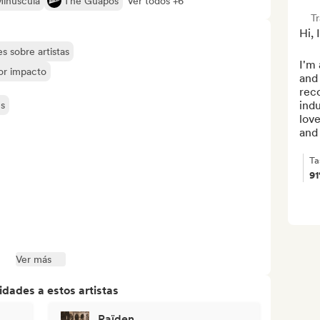
Minúscula
The Guapos
Ver todos +6
T
Hi, 
s sobre artistas
I'm 
yor impacto
and 
rec
indu
es
love
and 
Ta
9
Ver más
dades a estos artistas
Raïden