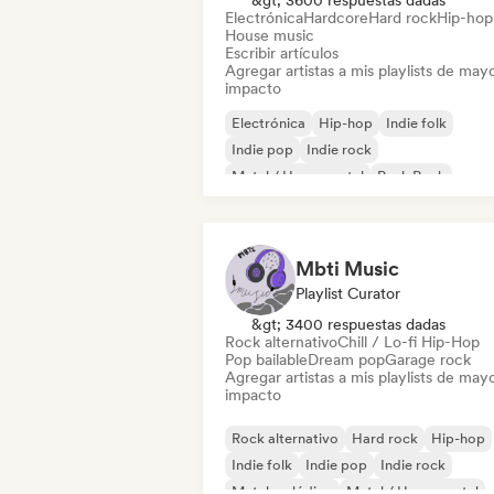
&gt; 3600 respuestas dadas
Electrónica
Hardcore
Hard rock
Hip-hop
House music
Escribir artículos
Agregar artistas a mis playlists de may
impacto
Electrónica
Hip-hop
Indie folk
Indie pop
Indie rock
Metal / Heavy metal
Punk Rock
Rap en inglés
Mbti Music
Playlist Curator
&gt; 3400 respuestas dadas
Rock alternativo
Chill / Lo-fi Hip-Hop
Pop bailable
Dream pop
Garage rock
Agregar artistas a mis playlists de may
impacto
Rock alternativo
Hard rock
Hip-hop
Indie folk
Indie pop
Indie rock
Metal melódico
Metal / Heavy metal