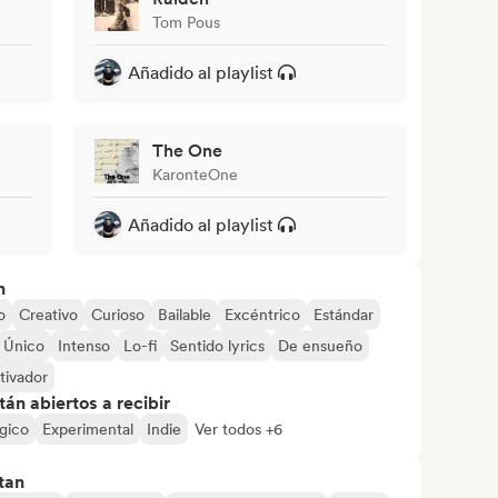
Tom Pous
Añadido al playlist
The One
KaronteOne
Añadido al playlist
n
o
Creativo
Curioso
Bailable
Excéntrico
Estándar
Único
Intenso
Lo-fi
Sentido lyrics
De ensueño
tivador
án abiertos a recibir
gico
Experimental
Indie
Ver todos +6
tan