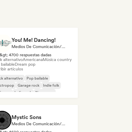
You! Me! Dancing!
Medios De Comunicación/Periodista
&gt; 4700 respuestas dadas
k alternativo
Americana
Música country
bailable
Dream pop
ibir artículos
k alternativo
Pop bailable
ectropop
Garage rock
Indie folk
ie pop
Indie rock
New wave
Mystic Sons
Medios De Comunicación/Periodista