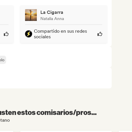
La Cigarra
Natalia Anna
Compartido en sus redes
sociales
olo
sten estos comisarios/pros...
otano