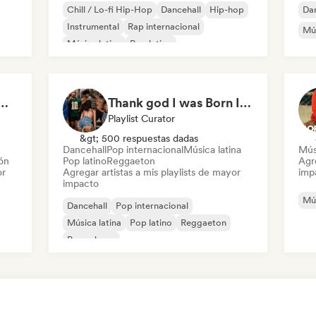
Chill / Lo-fi Hip-Hop
Dancehall
Hip-hop
Dan
Instrumental
Rap internacional
Mús
Música latina
Pop latino
Neo / Clásico Moderno
N GROOVE LOUNGE
Thank god I was Born In Latin America
Playlist Curator
&gt; 500 respuestas dadas
Dancehall
Pop internacional
Música latina
Músi
ión
Pop latino
Reggaeton
Agre
or
Agregar artistas a mis playlists de mayor
imp
impacto
Mús
Dancehall
Pop internacional
Música latina
Pop latino
Reggaeton
Pop urbano