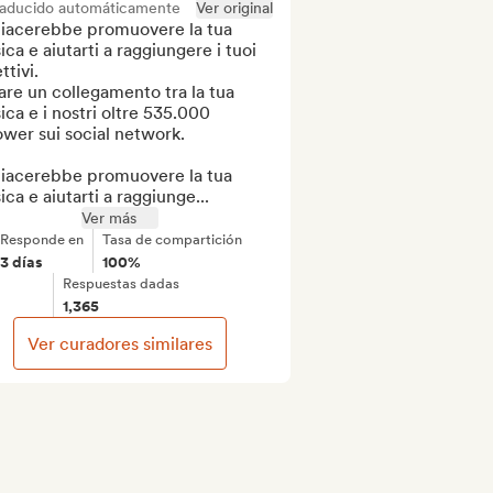
raducido automáticamente
Ver original
piacerebbe promuovere la tua 
ca e aiutarti a raggiungere i tuoi 
tivi.

re un collegamento tra la tua 
ca e i nostri oltre 535.000 
ower sui social network. 

piacerebbe promuovere la tua 
ca e aiutarti a raggiunge...
Ver más
Responde en
Tasa de compartición
3 días
100%
Respuestas dadas
1,365
Ver curadores similares