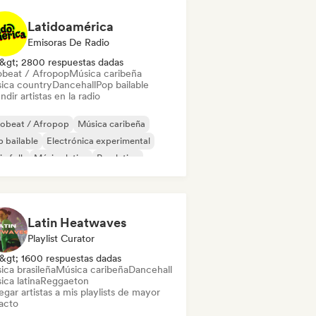
Latidoamérica
Emisoras De Radio
&gt; 2800 respuestas dadas
obeat / Afropop
Música caribeña
ica country
Dancehall
Pop bailable
ndir artistas en la radio
robeat / Afropop
Música caribeña
 bailable
Electrónica experimental
ie folk
Música latina
Pop latino
ggae
Latin Heatwaves
Playlist Curator
&gt; 1600 respuestas dadas
ica brasileña
Música caribeña
Dancehall
ca latina
Reggaeton
gar artistas a mis playlists de mayor
acto