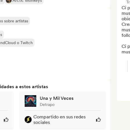
te
Arctic Monkeys
T
Ci 
musi
obiet
s sobre artistas
Crea
musi
es
foll
undCloud o Twitch
Ci 
musi
dades a estos artistas
Una y Mil Veces
Detrapo
Compartido en sus redes
sociales