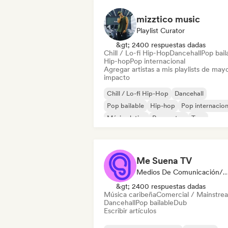
mizztico music
Playlist Curator
&gt; 2400 respuestas dadas
Chill / Lo-fi Hip-Hop
Dancehall
Pop bail
Hip-hop
Pop internacional
Agregar artistas a mis playlists de may
impacto
Chill / Lo-fi Hip-Hop
Dancehall
Pop bailable
Hip-hop
Pop internacion
Música latina
Reggaeton
Trap
Me Suena TV
Medios De Comunicación/Peri
&gt; 2400 respuestas dadas
Música caribeña
Comercial / Mainstre
Dancehall
Pop bailable
Dub
Escribir artículos