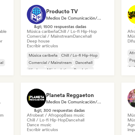
Producto TV
Medios De Comunicación/Periodista
&gt; 1500 respuestas dadas
able
Música caribeña
Chill / Lo-fi Hip-Hop
Afr
Comercial / Mainstream
Dancehall
Mús
or
Deep house
Difu
Escribir artículos
Af
Música caribeña
Chill / Lo-fi Hip-Hop
Pop
al
Comercial / Mainstream
Dancehall
Ind
Hip-hop
Música latina
Pop latino
Re
Pop rock
Planeta Reggaeton
odista
Medios De Comunicación/Periodista
&gt; 300 respuestas dadas
am
Afrobeat / Afropop
Bass music
Mús
Chill / Lo-fi Hip-Hop
Dancehall
Músi
Dance music
Agre
Escribir artículos
imp