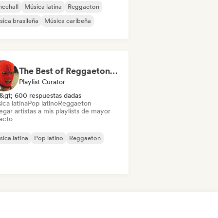
cehall
Música latina
Reggaeton
ica brasileña
Música caribeña
The Best of Reggaeton & Latin Pop
Playlist Curator
&gt; 600 respuestas dadas
ca latina
Pop latino
Reggaeton
gar artistas a mis playlists de mayor
acto
ica latina
Pop latino
Reggaeton