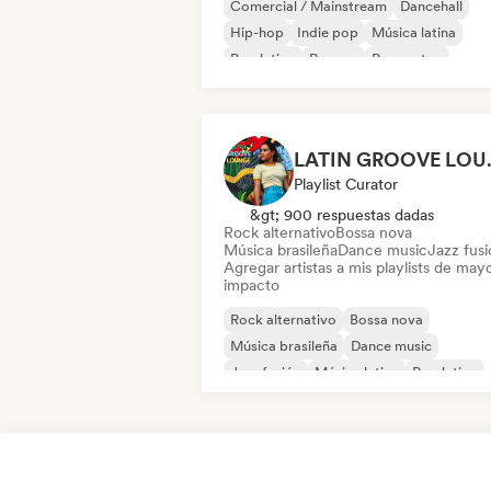
Comercial / Mainstream
Dancehall
Hip-hop
Indie pop
Música latina
Pop latino
Reggae
Reggaeton
LATI
Playlist Curator
&gt; 900 respuestas dadas
Rock alternativo
Bossa nova
Música brasileña
Dance music
Jazz fus
Agregar artistas a mis playlists de may
impacto
Rock alternativo
Bossa nova
Música brasileña
Dance music
Jazz fusión
Música latina
Pop latino
R&B