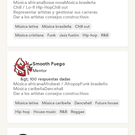
Música africana
Bossa nova
Música brasileña
Chill / Lo-fi Hip-Hop
Chill out
Representar artistas y gestionar sus carreras.
Dar a los artistas consejos constructivos
Música latina
Música brasileña
Chill out
Música cristiana
Funk
Jazz fusión
Hip-hop
R&B
Smooth Fuego
Mentor
&gt; 100 respuestas dadas
Música africana
Afrobeat / Afropop
Funk brasileño
Música caribeña
Dancehall
Dar a los artistas consejos constructivos
Música latina
Música caribeña
Dancehall
Future house
Hip-hop
House music
R&B
Reggae