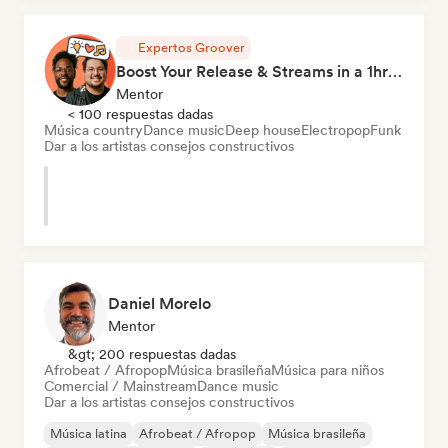
Expertos Groover
Boost Your Release & Streams in a 1hr Coaching Session
Mentor
< 100 respuestas dadas
Música country
Dance music
Deep house
Electropop
Funk
Dar a los artistas consejos constructivos
Daniel Morelo
Mentor
&gt; 200 respuestas dadas
Afrobeat / Afropop
Música brasileña
Música para niños
Comercial / Mainstream
Dance music
Dar a los artistas consejos constructivos
Música latina
Afrobeat / Afropop
Música brasileña