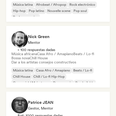
Música latina
Afrobeat / Afropop
Rock electrónico
Hip-hop
Pop latino
Nouvelle scene
Pop soul
Rock progresivo
Nick Green
Mentor
< 100 respuestas dadas
Música africana
Casa Afro / Amapiano
Beats / Lo-fi
Bossa nova
Chill House
Dar a los artistas consejos constructivos
Música latina
Casa Afro / Amapiano
Beats / Lo-fi
Chill House
Chill / Lo-fi Hip-Hop
Comercial / Mainstream
Dance music
Pop bailable
Patrice JEAN
Gestor, Mentor
&gt; 1000 respuestas dadas