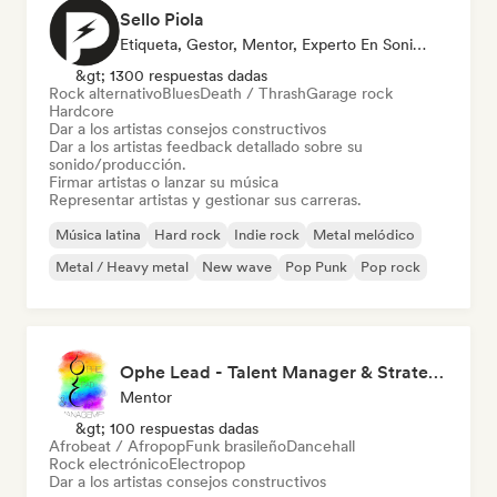
Sello Piola
Etiqueta, Gestor, Mentor, Experto En Sonido
&gt; 1300 respuestas dadas
Rock alternativo
Blues
Death / Thrash
Garage rock
Hardcore
Dar a los artistas consejos constructivos
Dar a los artistas feedback detallado sobre su
sonido/producción.
Firmar artistas o lanzar su música
Representar artistas y gestionar sus carreras.
Música latina
Hard rock
Indie rock
Metal melódico
Metal / Heavy metal
New wave
Pop Punk
Pop rock
Ophe Lead - Talent Manager & Strategy Consulting
Mentor
&gt; 100 respuestas dadas
Afrobeat / Afropop
Funk brasileño
Dancehall
Rock electrónico
Electropop
Dar a los artistas consejos constructivos