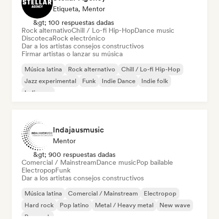
Etiqueta, Mentor
&gt; 100 respuestas dadas
Rock alternativo
Chill / Lo-fi Hip-Hop
Dance music
Discoteca
Rock electrónico
Dar a los artistas consejos constructivos
Firmar artistas o lanzar su música
Música latina
Rock alternativo
Chill / Lo-fi Hip-Hop
Jazz experimental
Funk
Indie Dance
Indie folk
Indie pop
Indajausmusic
Mentor
&gt; 900 respuestas dadas
Comercial / Mainstream
Dance music
Pop bailable
Electropop
Funk
Dar a los artistas consejos constructivos
Música latina
Comercial / Mainstream
Electropop
Hard rock
Pop latino
Metal / Heavy metal
New wave
Pop rock