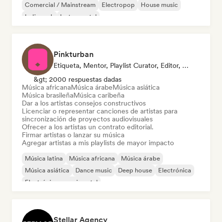
Comercial / Mainstream
Electropop
House music
Indie rock
Instrumental
Pinkturban
Etiqueta, Mentor, Playlist Curator, Editor, Supervisor De Sincronización
&gt; 2000 respuestas dadas
Música africana
Música árabe
Música asiática
Música brasileña
Música caribeña
Dar a los artistas consejos constructivos
Licenciar o representar canciones de artistas para
sincronización de proyectos audiovisuales
Ofrecer a los artistas un contrato editorial.
Firmar artistas o lanzar su música
Agregar artistas a mis playlists de mayor impacto
Música latina
Música africana
Música árabe
Música asiática
Dance music
Deep house
Electrónica
Electrónica experimental
Stellar Agency