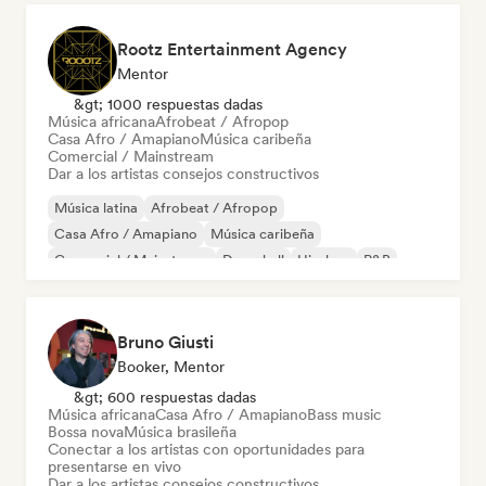
Rootz Entertainment Agency
Mentor
&gt; 1000 respuestas dadas
Música africana
Afrobeat / Afropop
Casa Afro / Amapiano
Música caribeña
Comercial / Mainstream
Dar a los artistas consejos constructivos
Música latina
Afrobeat / Afropop
Casa Afro / Amapiano
Música caribeña
Comercial / Mainstream
Dancehall
Hip-hop
R&B
Bruno Giusti
Booker, Mentor
&gt; 600 respuestas dadas
Música africana
Casa Afro / Amapiano
Bass music
Bossa nova
Música brasileña
Conectar a los artistas con oportunidades para
presentarse en vivo
Dar a los artistas consejos constructivos