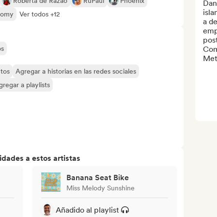
Roberta de Razão
RuPaul
Phoenix
Dani
isla
nomy
Ver todos +12
a d
emph
post
os
Com
Meth
tos
Agregar a historias en las redes sociales
gregar a playlists
dades a estos artistas
Banana Seat Bike
Miss Melody Sunshine
Añadido al playlist