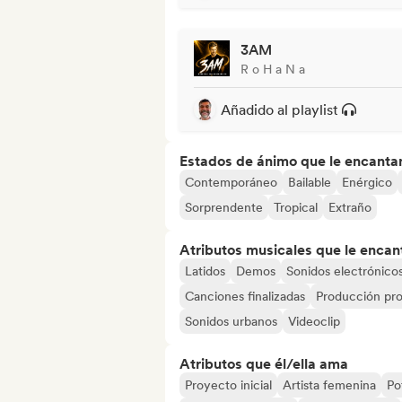
3AM
R o H a N a
Añadido al playlist
Estados de ánimo que le encanta
Contemporáneo
Bailable
Enérgico
Sorprendente
Tropical
Extraño
Atributos musicales que le encan
Latidos
Demos
Sonidos electrónico
Canciones finalizadas
Producción pro
Sonidos urbanos
Videoclip
Atributos que él/ella ama
Proyecto inicial
Artista femenina
Po