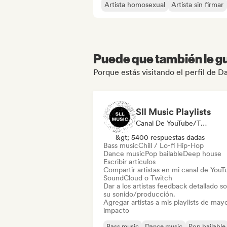
Artista homosexual
Artista sin firmar
Puede que también le gu
Porque estás visitando el perfil de D
Sll Music Playlists
Canal De YouTube/Twitch, Medios De Comunicación/Periodista, Playlist Curator, Experto En Sonido
&gt; 5400 respuestas dadas
Bass music
Chill / Lo-fi Hip-Hop
Dance music
Pop bailable
Deep house
Escribir artículos
Compartir artistas en mi canal de YouT
SoundCloud o Twitch
Dar a los artistas feedback detallado s
su sonido/producción.
Agregar artistas a mis playlists de may
impacto
Bass music
Dance music
Pop bailable