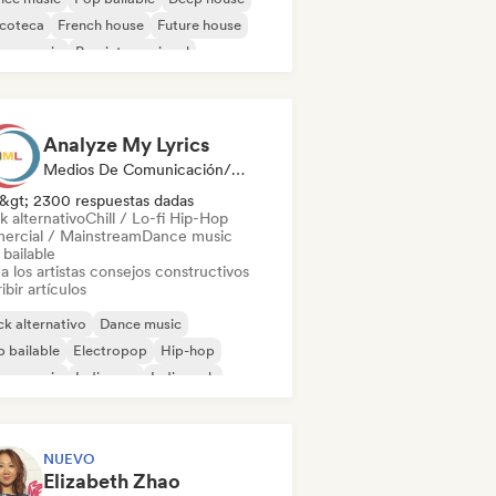
scoteca
French house
Future house
use music
Pop internacional
Analyze My Lyrics
Medios De Comunicación/Periodista, Mentor
&gt; 2300 respuestas dadas
k alternativo
Chill / Lo-fi Hip-Hop
ercial / Mainstream
Dance music
bailable
a los artistas consejos constructivos
ibir artículos
k alternativo
Dance music
 bailable
Electropop
Hip-hop
use music
Indie pop
Indie rock
NUEVO
Elizabeth Zhao