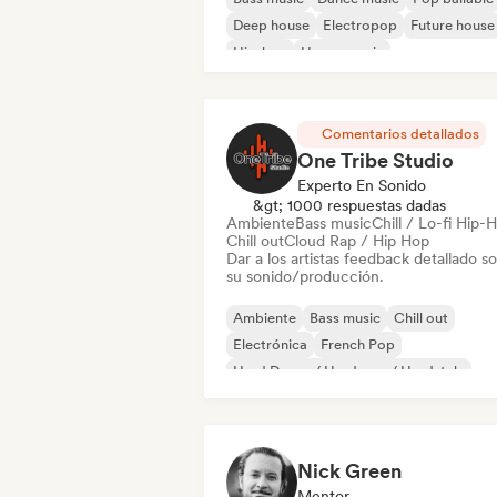
Deep house
Electropop
Future house
Hip-hop
House music
Comentarios detallados
One Tribe Studio
Experto En Sonido
&gt; 1000 respuestas dadas
Ambiente
Bass music
Chill / Lo-fi Hip-
Chill out
Cloud Rap / Hip Hop
Dar a los artistas feedback detallado s
su sonido/producción.
Ambiente
Bass music
Chill out
Electrónica
French Pop
Hard Dance / Hardcore / Hardstyle
Hip-hop
Indie pop
Nick Green
Mentor