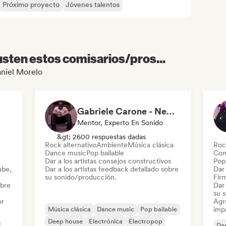
Próximo proyecto
Jóvenes talentos
sten estos comisarios/pros...
aniel Morelo
Gabriele Carone - NewAir Studio
Mentor, Experto En Sonido
&gt; 2600 respuestas dadas
Rock alternativo
Ambiente
Música clásica
Roc
Dance music
Pop bailable
Com
Dar a los artistas consejos constructivos
Pop 
ube,
Dar a los artistas feedback detallado sobre
Dar 
su sonido/producción.
Firm
obre
Dar 
su 
or
Agre
Música clásica
Dance music
Pop bailable
imp
Deep house
Electrónica
Electropop
Da