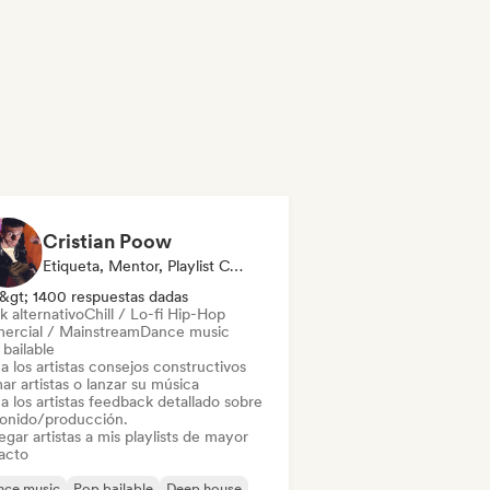
Cristian Poow
Etiqueta, Mentor, Playlist Curator, Experto En Sonido
&gt; 1400 respuestas dadas
k alternativo
Chill / Lo-fi Hip-Hop
ercial / Mainstream
Dance music
bailable
a los artistas consejos constructivos
ar artistas o lanzar su música
a los artistas feedback detallado sobre
sonido/producción.
gar artistas a mis playlists de mayor
acto
nce music
Pop bailable
Deep house