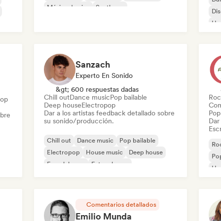
Música de cine
Synthpop
Di
Ho
Sanzach
Experto En Sonido
&gt; 600 respuestas dadas
Chill out
Dance music
Pop bailable
Roc
Hop
Deep house
Electropop
Com
Dar a los artistas feedback detallado sobre
Pop 
obre
su sonido/producción.
Dar 
Escr
Chill out
Dance music
Pop bailable
Roc
Electropop
House music
Deep house
Pop
French house
Future house
Ho
Comentarios detallados
Emilio Munda