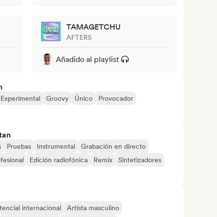
TAMAGETCHU
AFTERS
Añadido al playlist
n
Experimental
Groovy
Único
Provocador
tan
s
Pruebas
Instrumental
Grabación en directo
fesional
Edición radiofónica
Remix
Sintetizadores
tencial internacional
Artista masculino