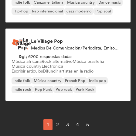
Indie folk
Canzone Italiana
Música country
Dance music
Hip-hop
Rap internacional
Jazz moderno
Pop soul
Le Village Pop
Medios De Comunicación/Periodista, Emisoras De Radio
&gt; 6200 respuestas dadas
Música africana
Rock alternativo
Música brasileña
Música country
Electrónica
Escribir artículos
Difundir artistas en la radio
Indie folk
Música country
French Pop
Indie pop
Indie rock
Pop Punk
Pop rock
Punk Rock
1
2
3
4
5