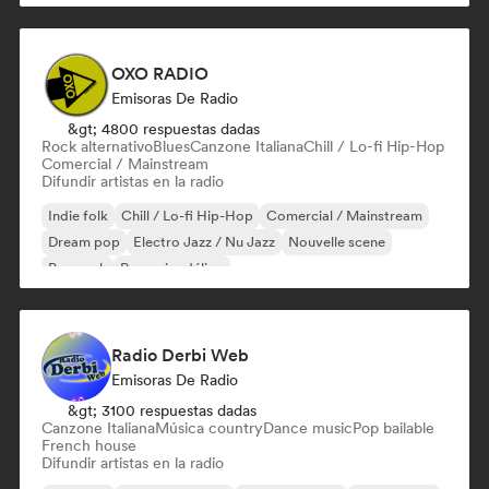
OXO RADIO
Emisoras De Radio
&gt; 4800 respuestas dadas
Rock alternativo
Blues
Canzone Italiana
Chill / Lo-fi Hip-Hop
Comercial / Mainstream
Difundir artistas en la radio
Indie folk
Chill / Lo-fi Hip-Hop
Comercial / Mainstream
Dream pop
Electro Jazz / Nu Jazz
Nouvelle scene
Pop rock
Pop psicodélico
Radio Derbi Web
Emisoras De Radio
&gt; 3100 respuestas dadas
Canzone Italiana
Música country
Dance music
Pop bailable
French house
Difundir artistas en la radio