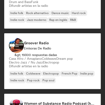
Drum and Bass
Funk
Difundir artistas en la radio
Indie folk
Rock alternativo
Dance music
Hard rock
Indie rock
Jazz moderno
Rap en inglés
R&B
Groover Radio
Emisoras De Radio
&gt; 19300 respuestas dadas
Casa Afro / Amapiano
Coldwave
Dream pop
Electro Jazz / Nu Jazz
Electropop
Difundir artistas en la radio
Indie folk
Coldwave
Electropop
French Pop
Indie pop
Indie rock
Pop rock
Pop soul
Women of Substance Radio Podcast (human Female recording or performing artists or female-fronted bands)