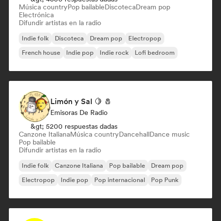
Música country
Pop bailable
Discoteca
Dream pop
Electrónica
Difundir artistas en la radio
Indie folk
Discoteca
Dream pop
Electropop
French house
Indie pop
Indie rock
Lofi bedroom
Limón y Sal 🍋 🧂
Emisoras De Radio
&gt; 5200 respuestas dadas
Canzone Italiana
Música country
Dancehall
Dance music
Pop bailable
Difundir artistas en la radio
Indie folk
Canzone Italiana
Pop bailable
Dream pop
Electropop
Indie pop
Pop internacional
Pop Punk