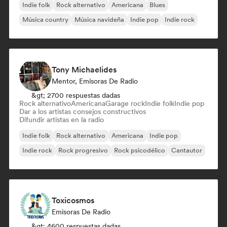
Indie folk
Rock alternativo
Americana
Blues
Música country
Música navideña
Indie pop
Indie rock
Tony Michaelides
Mentor, Emisoras De Radio
&gt; 2700 respuestas dadas
Rock alternativo
Americana
Garage rock
Indie folk
Indie pop
Dar a los artistas consejos constructivos
Difundir artistas en la radio
Indie folk
Rock alternativo
Americana
Indie pop
Indie rock
Rock progresivo
Rock psicodélico
Cantautor
Toxicosmos
Emisoras De Radio
&gt; 4600 respuestas dadas