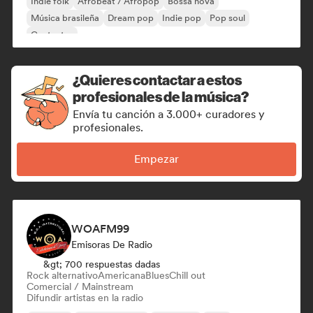
Indie folk
Afrobeat / Afropop
Bossa nova
Música brasileña
Dream pop
Indie pop
Pop soul
Cantautor
¿Quieres contactar a estos
profesionales de la música?
Envía tu canción a 3.000+ curadores y
profesionales.
Empezar
WOAFM99
Emisoras De Radio
&gt; 700 respuestas dadas
Rock alternativo
Americana
Blues
Chill out
Comercial / Mainstream
Difundir artistas en la radio