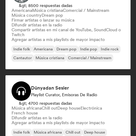
&gt; 8500 respuestas dadas
Americana
Música cristiana
Comercial / Mainstream
Música country
Dream pop
Firmar artistas o lanzar su música
Difundir artistas en la radio
Compartir artistas en mi canal de YouTube, SoundCloud o
Twitch
Agregar artistas a mis playlists de mayor impacto
Indie folk
Americana
Dream pop
Indie pop
Indie rock
Cantautor
Música cristiana
Comercial / Mainstream
Dünyadan Sesler
Playlist Curator, Emisoras De Radio
&gt; 4700 respuestas dadas
Música africana
Chill out
Deep house
Electrónica
French house
Difundir artistas en la radio
Agregar artistas a mis playlists de mayor impacto
Indie folk
Música africana
Chill out
Deep house