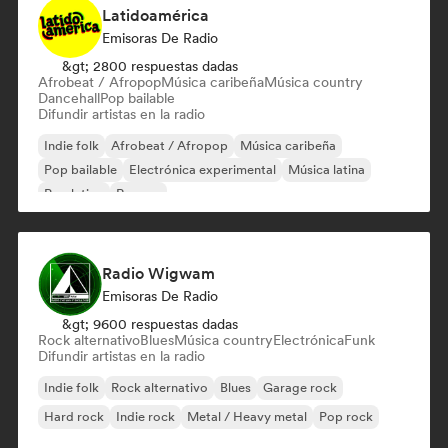
Latidoamérica
Emisoras De Radio
&gt; 2800 respuestas dadas
Afrobeat / Afropop
Música caribeña
Música country
Dancehall
Pop bailable
Difundir artistas en la radio
Indie folk
Afrobeat / Afropop
Música caribeña
Pop bailable
Electrónica experimental
Música latina
Pop latino
Reggae
Radio Wigwam
Emisoras De Radio
&gt; 9600 respuestas dadas
Rock alternativo
Blues
Música country
Electrónica
Funk
Difundir artistas en la radio
Indie folk
Rock alternativo
Blues
Garage rock
Hard rock
Indie rock
Metal / Heavy metal
Pop rock