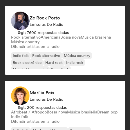
Ze Rock Porto
Emisoras De Radio
&gt; 7600 respuestas dadas
Rock alternativo
Americana
Bossa nova
Música brasileña
Música country
Difundir artistas en la radio
Indie folk
Rock alternativo
Música country
Rock electrónico
Hard rock
Indie rock
Metal / Heavy metal
Punk Rock
Marília Feix
Emisoras De Radio
&gt; 200 respuestas dadas
Afrobeat / Afropop
Bossa nova
Música brasileña
Dream pop
Indie folk
Difundir artistas en la radio