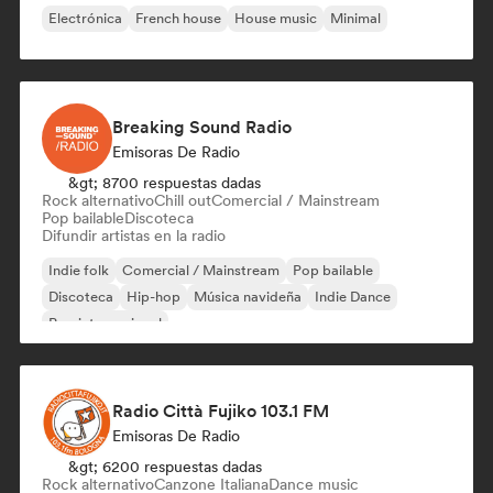
Electrónica
French house
House music
Minimal
Breaking Sound Radio
Emisoras De Radio
&gt; 8700 respuestas dadas
Rock alternativo
Chill out
Comercial / Mainstream
Pop bailable
Discoteca
Difundir artistas en la radio
Indie folk
Comercial / Mainstream
Pop bailable
Discoteca
Hip-hop
Música navideña
Indie Dance
Pop internacional
Radio Città Fujiko 103.1 FM
Emisoras De Radio
&gt; 6200 respuestas dadas
Rock alternativo
Canzone Italiana
Dance music