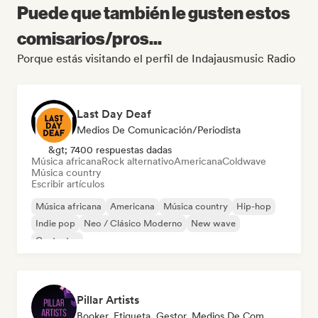
Puede que también le gusten estos
comisarios/pros...
Porque estás visitando el perfil de Indajausmusic Radio
Last Day Deaf
Medios De Comunicación/Periodista
&gt; 7400 respuestas dadas
Música africana
Rock alternativo
Americana
Coldwave
Música country
Escribir artículos
Música africana
Americana
Música country
Hip-hop
Indie pop
Neo / Clásico Moderno
New wave
Cantautor
Pillar Artists
Booker, Etiqueta, Gestor, Medios De Comunicación/Periodista, Mentor, Playlist Curator