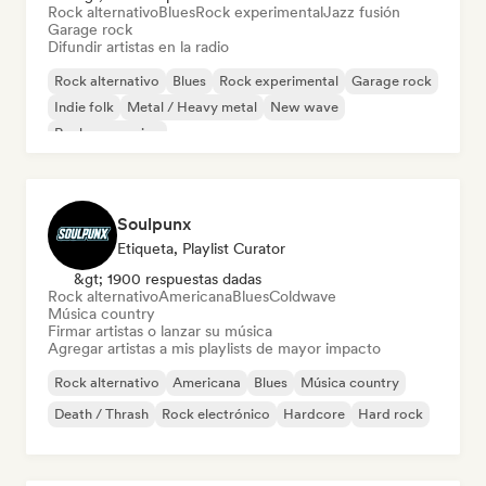
Rock alternativo
Blues
Rock experimental
Jazz fusión
Garage rock
Difundir artistas en la radio
Rock alternativo
Blues
Rock experimental
Garage rock
Indie folk
Metal / Heavy metal
New wave
Rock progresivo
Soulpunx
Etiqueta, Playlist Curator
&gt; 1900 respuestas dadas
Rock alternativo
Americana
Blues
Coldwave
Música country
Firmar artistas o lanzar su música
Agregar artistas a mis playlists de mayor impacto
Rock alternativo
Americana
Blues
Música country
Death / Thrash
Rock electrónico
Hardcore
Hard rock