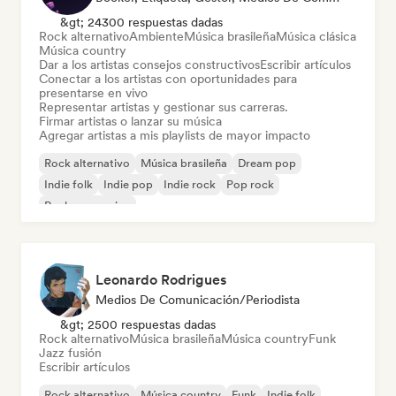
&gt; 24300 respuestas dadas
Rock alternativo
Ambiente
Música brasileña
Música clásica
Música country
Dar a los artistas consejos constructivos
Escribir artículos
Conectar a los artistas con oportunidades para
presentarse en vivo
Representar artistas y gestionar sus carreras.
Firmar artistas o lanzar su música
Agregar artistas a mis playlists de mayor impacto
Rock alternativo
Música brasileña
Dream pop
Indie folk
Indie pop
Indie rock
Pop rock
Rock progresivo
Leonardo Rodrigues
Medios De Comunicación/Periodista
&gt; 2500 respuestas dadas
Rock alternativo
Música brasileña
Música country
Funk
Jazz fusión
Escribir artículos
Rock alternativo
Música country
Funk
Indie folk