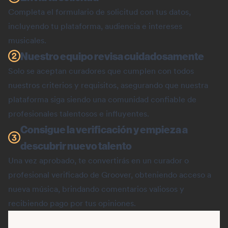
Completa el formulario de solicitud con tus datos,
incluyendo tu plataforma, audiencia e intereses
musicales.
Nuestro equipo revisa cuidadosamente
Solo se aceptan curadores que cumplen con todos
nuestros criterios y requisitos, asegurando que nuestra
plataforma siga siendo una comunidad confiable de
profesionales talentosos e influyentes.
Consigue la verificación y empieza a
descubrir nuevo talento
Una vez aprobado, te convertirás en un curador o
profesional verificado de Groover, obteniendo acceso a
nueva música, brindando comentarios valiosos y
recibiendo pago por tus opiniones.