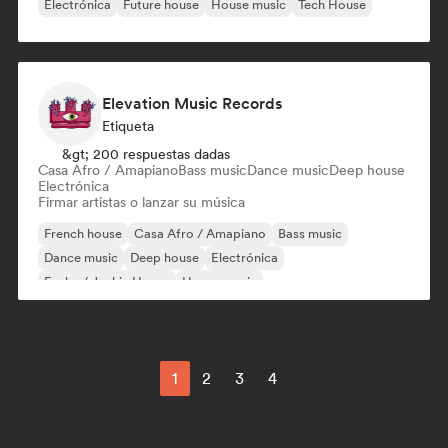
Electrónica
Future house
House music
Tech House
Elevation Music Records
Etiqueta
&gt; 200 respuestas dadas
Casa Afro / Amapiano
Bass music
Dance music
Deep house
Electrónica
Firmar artistas o lanzar su música
French house
Casa Afro / Amapiano
Bass music
Dance music
Deep house
Electrónica
Funky / Jackin House
House music
1
2
3
4