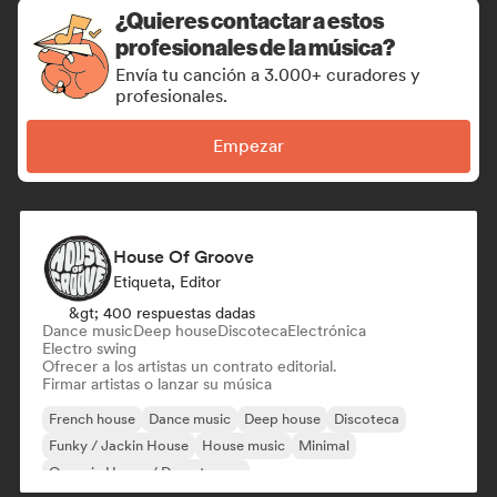
¿Quieres contactar a estos
profesionales de la música?
Envía tu canción a 3.000+ curadores y
profesionales.
Empezar
House Of Groove
Etiqueta, Editor
&gt; 400 respuestas dadas
Dance music
Deep house
Discoteca
Electrónica
Electro swing
Ofrecer a los artistas un contrato editorial.
Firmar artistas o lanzar su música
French house
Dance music
Deep house
Discoteca
Funky / Jackin House
House music
Minimal
Organic House / Downtempo