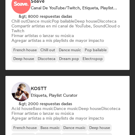
Soave
Canal De YouTube/Twitch, Etiqueta, Playlist Curator
&gt; 8000 respuestas dadas
Chill out
Dance music
Pop bailable
Deep house
Discoteca
Compartir artistas en mi canal de YouTube, SoundCloud o
Twitch
Firmar artistas o lanzar su música
Agregar artistas a mis playlists de mayor impacto
French house
Chill out
Dance music
Pop bailable
Deep house
Discoteca
Dream pop
Electropop
KOSTT
Etiqueta, Playlist Curator
&gt; 2000 respuestas dadas
Acid house
Bass music
Dance music
Deep house
Discoteca
Firmar artistas o lanzar su música
Agregar artistas a mis playlists de mayor impacto
French house
Bass music
Dance music
Deep house