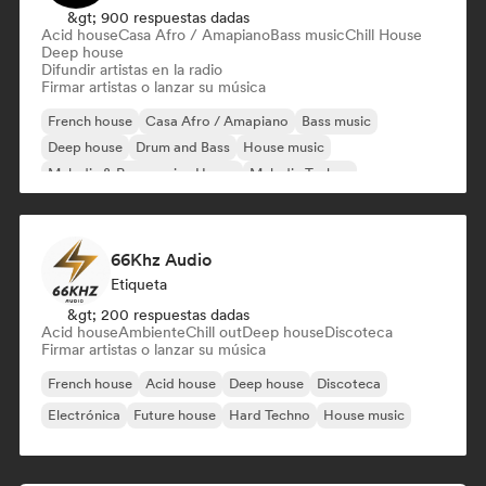
&gt; 900 respuestas dadas
Acid house
Casa Afro / Amapiano
Bass music
Chill House
Deep house
Difundir artistas en la radio
Firmar artistas o lanzar su música
French house
Casa Afro / Amapiano
Bass music
Deep house
Drum and Bass
House music
Melodic & Progressive House
Melodic Techno
66Khz Audio
Etiqueta
&gt; 200 respuestas dadas
Acid house
Ambiente
Chill out
Deep house
Discoteca
Firmar artistas o lanzar su música
French house
Acid house
Deep house
Discoteca
Electrónica
Future house
Hard Techno
House music