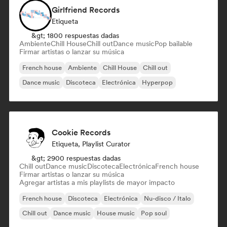
Girlfriend Records
Etiqueta
&gt; 1800 respuestas dadas
Ambiente
Chill House
Chill out
Dance music
Pop bailable
Firmar artistas o lanzar su música
French house
Ambiente
Chill House
Chill out
Dance music
Discoteca
Electrónica
Hyperpop
Cookie Records
Etiqueta, Playlist Curator
&gt; 2900 respuestas dadas
Chill out
Dance music
Discoteca
Electrónica
French house
Firmar artistas o lanzar su música
Agregar artistas a mis playlists de mayor impacto
French house
Discoteca
Electrónica
Nu-disco / Italo
Chill out
Dance music
House music
Pop soul