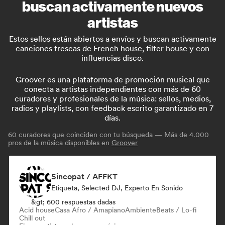
buscan activamente nuevos
artistas
Estos sellos están abiertos a envíos y buscan activamente
canciones frescas de French house, filter house y con
influencias disco.
Groover es una plataforma de promoción musical que
conecta a artistas independientes con más de 60
curadores y profesionales de la música: sellos, medios,
radios y playlists, con feedback escrito garantizado en 7
días.
60
curadores que coinciden con tu búsqueda — Más de 4.000
pros de la música disponibles en
Groover
Sincopat / AFFKT
Etiqueta, Selected DJ, Experto En Sonido
&gt; 600 respuestas dadas
Acid house
Casa Afro / Amapiano
Ambiente
Beats / Lo-fi
Chill out