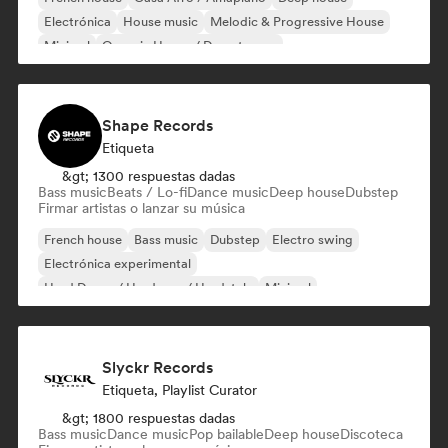
Electrónica
House music
Melodic & Progressive House
Minimal
Organic House / Downtempo
Shape Records
Etiqueta
&gt; 1300 respuestas dadas
Bass music
Beats / Lo-fi
Dance music
Deep house
Dubstep
Firmar artistas o lanzar su música
French house
Bass music
Dubstep
Electro swing
Electrónica experimental
Hard Dance / Hardcore / Hardstyle
Minimal
Nu-disco / Italo
Slyckr Records
Etiqueta, Playlist Curator
&gt; 1800 respuestas dadas
Bass music
Dance music
Pop bailable
Deep house
Discoteca