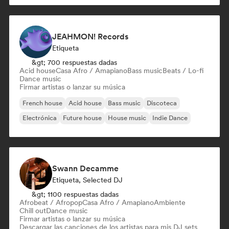
JEAHMON! Records
Etiqueta
&gt; 700 respuestas dadas
Acid house
Casa Afro / Amapiano
Bass music
Beats / Lo-fi
Dance music
Firmar artistas o lanzar su música
French house
Acid house
Bass music
Discoteca
Electrónica
Future house
House music
Indie Dance
Swann Decamme
Etiqueta, Selected DJ
&gt; 1100 respuestas dadas
Afrobeat / Afropop
Casa Afro / Amapiano
Ambiente
Chill out
Dance music
Firmar artistas o lanzar su música
Descargar las canciones de los artistas para mis DJ sets