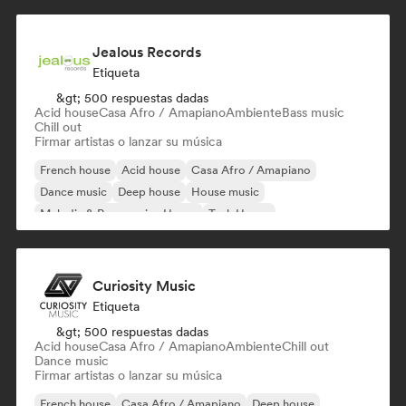
Jealous Records
Etiqueta
&gt; 500 respuestas dadas
Acid house
Casa Afro / Amapiano
Ambiente
Bass music
Chill out
Firmar artistas o lanzar su música
French house
Acid house
Casa Afro / Amapiano
Dance music
Deep house
House music
Melodic & Progressive House
Tech House
Curiosity Music
Etiqueta
&gt; 500 respuestas dadas
Acid house
Casa Afro / Amapiano
Ambiente
Chill out
Dance music
Firmar artistas o lanzar su música
French house
Casa Afro / Amapiano
Deep house