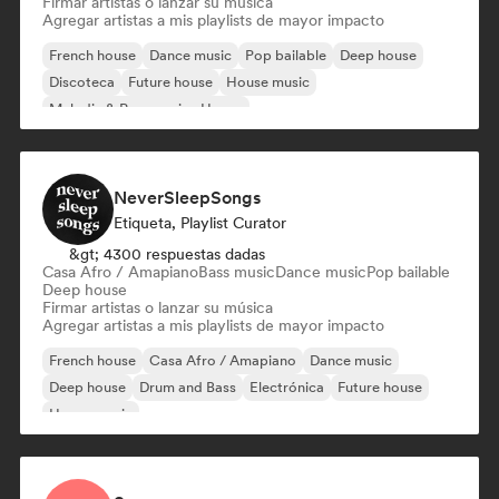
Firmar artistas o lanzar su música
Agregar artistas a mis playlists de mayor impacto
French house
Dance music
Pop bailable
Deep house
Discoteca
Future house
House music
Melodic & Progressive House
NeverSleepSongs
Etiqueta, Playlist Curator
&gt; 4300 respuestas dadas
Casa Afro / Amapiano
Bass music
Dance music
Pop bailable
Deep house
Firmar artistas o lanzar su música
Agregar artistas a mis playlists de mayor impacto
French house
Casa Afro / Amapiano
Dance music
Deep house
Drum and Bass
Electrónica
Future house
House music