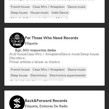
French house
Casa Afro / Amapiano
Dance music
Deep house
House music
Indie Dance
Melodic & Progressive House
Minimal
For Those Who Need Records
Etiqueta
&gt; 300 respuestas dadas
Acid house
Casa Afro / Amapiano
Dance music
Deep house
Discoteca
Firmar artistas o lanzar su música
French house
Casa Afro / Amapiano
Dance music
Deep house
Electrónica
Electrónica experimental
Funky / Jackin House
House music
Back&Forward Records
Etiqueta, Emisoras De Radio