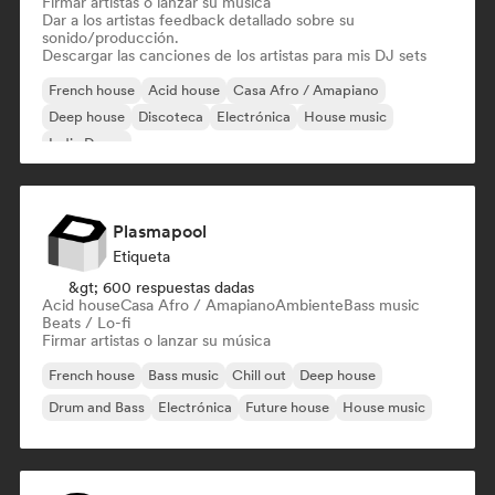
Firmar artistas o lanzar su música
Dar a los artistas feedback detallado sobre su
sonido/producción.
Descargar las canciones de los artistas para mis DJ sets
French house
Acid house
Casa Afro / Amapiano
Deep house
Discoteca
Electrónica
House music
Indie Dance
Plasmapool
Etiqueta
&gt; 600 respuestas dadas
Acid house
Casa Afro / Amapiano
Ambiente
Bass music
Beats / Lo-fi
Firmar artistas o lanzar su música
French house
Bass music
Chill out
Deep house
Drum and Bass
Electrónica
Future house
House music