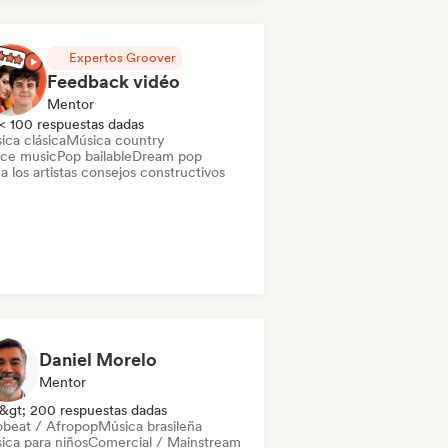
odic & Progressive House
Minimal
disco / Italo
Expertos Groover
Feedback vidéo
Mentor
< 100 respuestas dadas
ica clásica
Música country
ce music
Pop bailable
Dream pop
a los artistas consejos constructivos
Daniel Morelo
Mentor
&gt; 200 respuestas dadas
obeat / Afropop
Música brasileña
ica para niños
Comercial / Mainstream