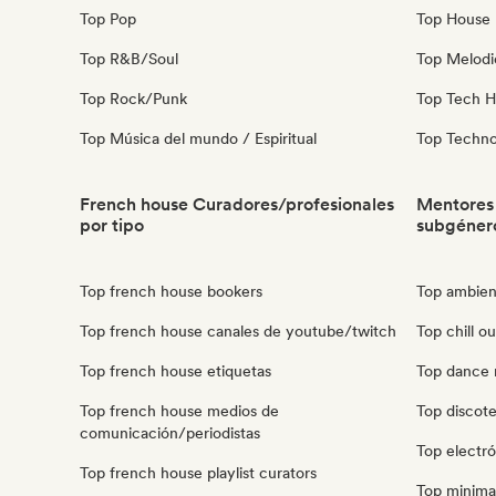
Top Pop
Top House 
Top R&B/Soul
Top Melodi
Top Rock/Punk
Top Tech 
Top Música del mundo / Espiritual
Top Techn
French house Curadores/profesionales
Mentores
por tipo
subgéner
Top french house bookers
Top ambien
Top french house canales de youtube/twitch
Top chill o
Top french house etiquetas
Top dance 
Top french house medios de
Top discot
comunicación/periodistas
Top electr
Top french house playlist curators
Top minima