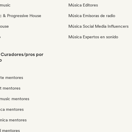
music
Música Editores
c & Progressive House
Música Emisoras de radio
House
Música Social Media Influencers
o
Música Expertos en sonido
 Curadores/pros por
o
te mentores
ut mentores
music mentores
eca mentores
ónica mentores
l mentores