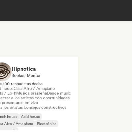
Hipnotica
Booker, Mentor
< 100 respuestas dadas
d house
Casa Afro / Amapiano
s / Lo-fi
Música brasileña
Dance music
ectar a los artistas con oportunidades
a presentarse en vivo
a los artistas consejos constructivos
ench house
Acid house
sa Afro / Amapiano
Electrónica
use music