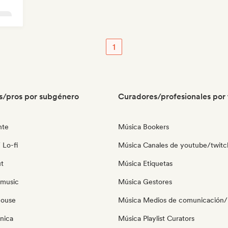
use
1
s/pros por subgénero
Curadores/profesionales por 
nte
Música Bookers
 Lo-fi
Música Canales de youtube/twitc
ut
Música Etiquetas
 music
Música Gestores
house
Música Medios de comunicación/P
nica
Música Playlist Curators