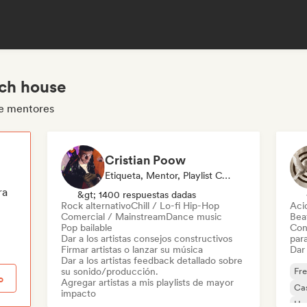
nch house
se mentores
Cristian Poow
Etiqueta, Mentor, Playlist Curator, Experto En Sonido
ra
&gt; 1400 respuestas dadas
Rock alternativo
Chill / Lo-fi Hip-Hop
Aci
Comercial / Mainstream
Dance music
Beat
Pop bailable
Con
Dar a los artistas consejos constructivos
par
Firmar artistas o lanzar su música
Dar 
Dar a los artistas feedback detallado sobre
su sonido/producción.
Fr
o
Agregar artistas a mis playlists de mayor
Ca
impacto
Ho