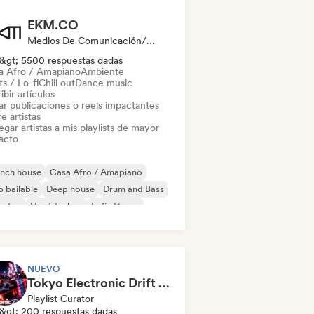
EKM.CO
Medios De Comunicación/Periodista, Playlist Curator
&gt; 5500 respuestas dadas
a Afro / Amapiano
Ambiente
s / Lo-fi
Chill out
Dance music
ibir artículos
ar publicaciones o reels impactantes
e artistas
gar artistas a mis playlists de mayor
acto
ench house
Casa Afro / Amapiano
 bailable
Deep house
Drum and Bass
bstep
Hard Techno
Indie Dance
NUEVO
Tokyo Electronic Drift 🏎️ Schranz, Hard Techno & Anime EDM
Playlist Curator
&gt; 200 respuestas dadas