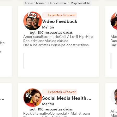
French house
Dance music
Pop bailable
Mel
Deep house
Discoteca
Future house
Nu-
Expertos Groover
House music
Pop internacional
Video Feedback
Mentor
&gt; 100 respuestas dadas
Americana
Bass music
Chill / Lo-fi Hip-Hop
Mús
Rap cristiano
Música clásica
Dan
des
Dar a los artistas consejos constructivos
Dar 
s
Expertos Groover
Analyse réseaux sociaux et présence en ligne
Social Media Health Check
Mentor
&gt; 100 respuestas dadas
Afr
Rock alternativo
Comercial / Mainstream
Mús