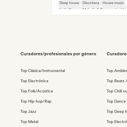
Deep house
Discoteca
House music
Indie Dance
Melodic & Progressive Ho
Curadores/profesionales por género
Curadore
Top Clásica/Instrumental
Top Ambie
Top Electrónica
Top Beats /
Top Folk/Acústica
Top Chill o
Top Hip-hop/Rap
Top Dance
Top Jazz
Top Deep 
Top Metal
Top Electró