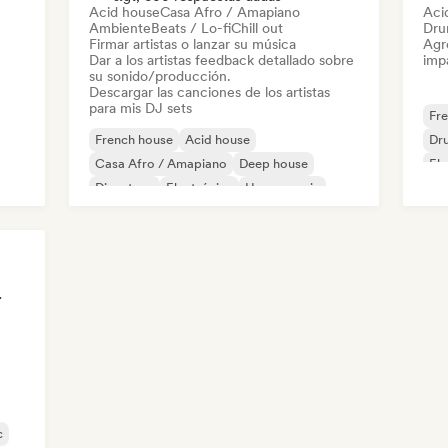
Acid house
Casa Afro / Amapiano
Aci
Ambiente
Beats / Lo-fi
Chill out
Dru
Firmar artistas o lanzar su música
Agre
Dar a los artistas feedback detallado sobre
imp
su sonido/producción.
Descargar las canciones de los artistas
para mis DJ sets
Fr
French house
Acid house
Dr
Casa Afro / Amapiano
Deep house
Ele
Discoteca
Electrónica
House music
Fun
Indie Dance
ected DJ
c