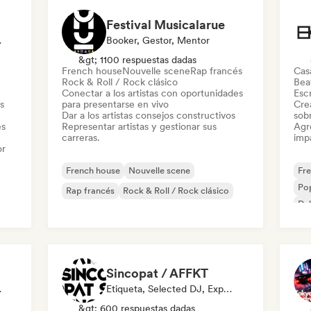
Festival Musicalarue
dia Influencer
Booker, Gestor, Mentor
&gt; 1100 respuestas dadas
French house
Nouvelle scene
Rap francés
Cas
Rock & Roll / Rock clásico
Beat
Conectar a los artistas con oportunidades
Escr
s
para presentarse en vivo
Cre
Dar a los artistas consejos constructivos
sobr
es
Representar artistas y gestionar sus
Agre
carreras.
imp
or
French house
Nouvelle scene
Fr
Pop
Rap francés
Rock & Roll / Rock clásico
Du
Sincopat / AFFKT
odista
Etiqueta, Selected DJ, Experto En Sonido
&gt; 600 respuestas dadas