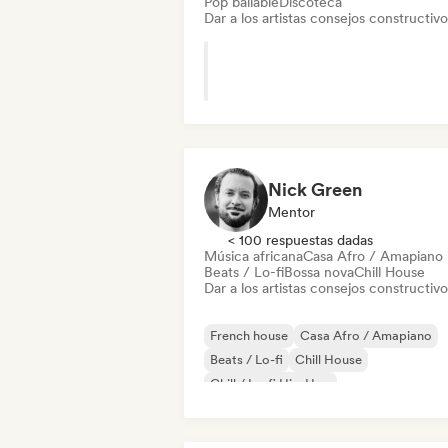
Pop bailable
Discoteca
Dar a los artistas consejos constructivo
Nick Green
Mentor
< 100 respuestas dadas
Música africana
Casa Afro / Amapiano
Beats / Lo-fi
Bossa nova
Chill House
Dar a los artistas consejos constructivo
French house
Casa Afro / Amapiano
Beats / Lo-fi
Chill House
Chill / Lo-fi Hip-Hop
Comercial / Mainstream
Dance music
Pop bailable