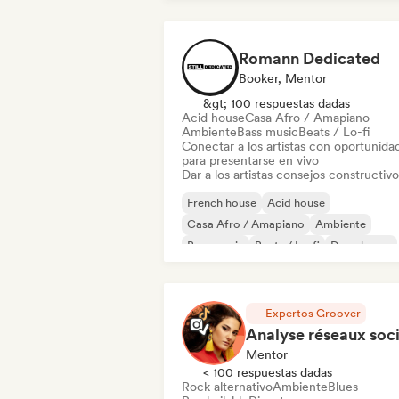
Romann Dedicated
Booker, Mentor
&gt; 100 respuestas dadas
Acid house
Casa Afro / Amapiano
Ambiente
Bass music
Beats / Lo-fi
Conectar a los artistas con oportunida
para presentarse en vivo
Dar a los artistas consejos constructivo
French house
Acid house
Casa Afro / Amapiano
Ambiente
Bass music
Beats / Lo-fi
Deep house
Discoteca
Expertos Groover
Mentor
< 100 respuestas dadas
Rock alternativo
Ambiente
Blues