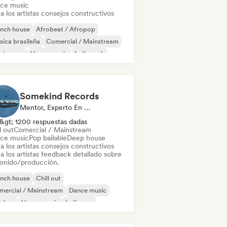
ce music
a los artistas consejos constructivos
ench house
Afrobeat / Afropop
ica brasileña
Comercial / Mainstream
ectropop
House music
Indie rock
trumental
Somekind Records
Mentor, Experto En Sonido
&gt; 1200 respuestas dadas
l out
Comercial / Mainstream
ce music
Pop bailable
Deep house
a los artistas consejos constructivos
a los artistas feedback detallado sobre
sonido/producción.
ench house
Chill out
mercial / Mainstream
Dance music
p-hop
House music
Indie pop
p rock