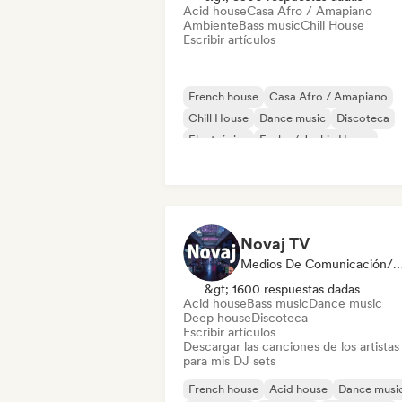
Acid house
Casa Afro / Amapiano
Ambiente
Bass music
Chill House
Escribir artículos
French house
Casa Afro / Amapiano
Chill House
Dance music
Discoteca
Electrónica
Funky / Jackin House
House music
Novaj TV
Medios De Comunicación/Periodista, Sel
&gt; 1600 respuestas dadas
Acid house
Bass music
Dance music
Deep house
Discoteca
Escribir artículos
Descargar las canciones de los artistas
para mis DJ sets
French house
Acid house
Dance musi