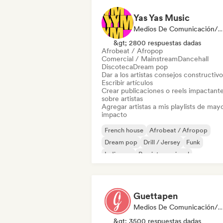
Yas Yas Music
Medios De Comunicación/Periodista, Mentor, Playlist Curator, Social Me
&gt; 2800 respuestas dadas
Afrobeat / Afropop
Comercial / Mainstream
Dancehall
Discoteca
Dream pop
Dar a los artistas consejos constructivo
Escribir artículos
Crear publicaciones o reels impactant
sobre artistas
Agregar artistas a mis playlists de may
impacto
French house
Afrobeat / Afropop
Dream pop
Drill / Jersey
Funk
Indie pop
Rap internacional
Nu-disco / Italo
Guettapen
Medios De Comunicación/Peri
&gt; 3500 respuestas dadas