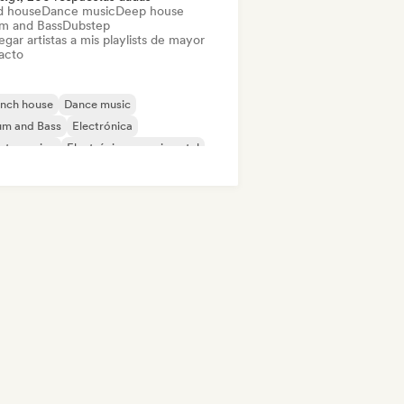
d house
Dance music
Deep house
m and Bass
Dubstep
gar artistas a mis playlists de mayor
acto
ench house
Dance music
um and Bass
Electrónica
ctro swing
Electrónica experimental
ky / Jackin House
Future house