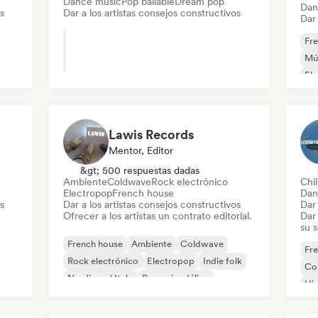
Dance music
Pop bailable
Dream pop
Dan
s
Dar a los artistas consejos constructivos
Dar 
Fr
Mús
El
Ins
Lawis Records
Mentor, Editor
&gt; 500 respuestas dadas
Ambiente
Coldwave
Rock electrónico
Chil
Electropop
French house
Dan
s
Dar a los artistas consejos constructivos
Dar 
Ofrecer a los artistas un contrato editorial.
Dar 
su 
French house
Ambiente
Coldwave
Fr
Rock electrónico
Electropop
Indie folk
Co
Nu-disco / Italo
Pop psicodélico
Hi
Po