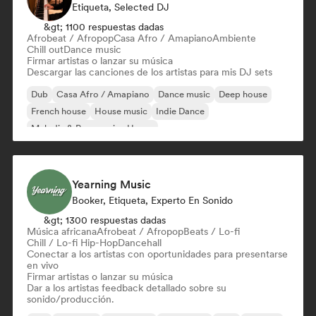
Etiqueta, Selected DJ
&gt; 1100 respuestas dadas
Afrobeat / Afropop
Casa Afro / Amapiano
Ambiente
Chill out
Dance music
Firmar artistas o lanzar su música
Descargar las canciones de los artistas para mis DJ sets
Dub
Casa Afro / Amapiano
Dance music
Deep house
French house
House music
Indie Dance
Melodic & Progressive House
Yearning Music
Booker, Etiqueta, Experto En Sonido
&gt; 1300 respuestas dadas
Música africana
Afrobeat / Afropop
Beats / Lo-fi
Chill / Lo-fi Hip-Hop
Dancehall
Conectar a los artistas con oportunidades para presentarse
en vivo
Firmar artistas o lanzar su música
Dar a los artistas feedback detallado sobre su
sonido/producción.