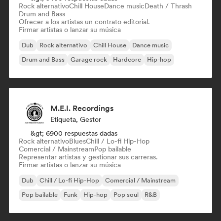
Rock alternativo
Chill House
Dance music
Death / Thrash
Drum and Bass
Ofrecer a los artistas un contrato editorial.
Firmar artistas o lanzar su música
Dub
Rock alternativo
Chill House
Dance music
Drum and Bass
Garage rock
Hardcore
Hip-hop
M.E.I. Recordings
Etiqueta, Gestor
&gt; 6900 respuestas dadas
Rock alternativo
Blues
Chill / Lo-fi Hip-Hop
Comercial / Mainstream
Pop bailable
Representar artistas y gestionar sus carreras.
Firmar artistas o lanzar su música
Dub
Chill / Lo-fi Hip-Hop
Comercial / Mainstream
Pop bailable
Funk
Hip-hop
Pop soul
R&B