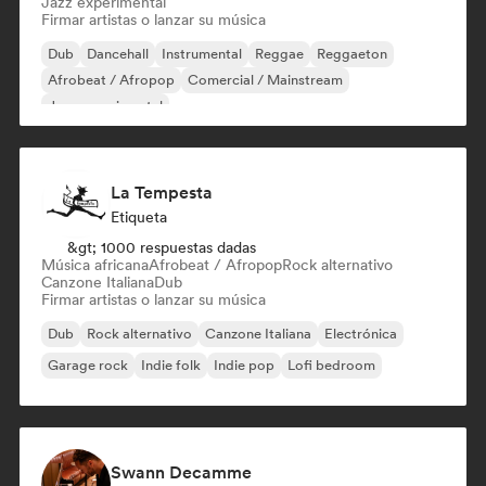
Jazz experimental
Firmar artistas o lanzar su música
Dub
Dancehall
Instrumental
Reggae
Reggaeton
Afrobeat / Afropop
Comercial / Mainstream
Jazz experimental
La Tempesta
Etiqueta
&gt; 1000 respuestas dadas
Música africana
Afrobeat / Afropop
Rock alternativo
Canzone Italiana
Dub
Firmar artistas o lanzar su música
Dub
Rock alternativo
Canzone Italiana
Electrónica
Garage rock
Indie folk
Indie pop
Lofi bedroom
Swann Decamme