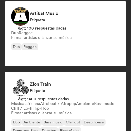
Artikal Music
Etiqueta
&gt; 100 respuestas dadas
Dub
Reggae
Firmar artistas o lanzar su música
Dub
Reggae
Zion Train
Etiqueta
&gt; 1400 respuestas dadas
Música africana
Afrobeat / Afropop
Ambiente
Bass music
Chill / Lo-fi Hip-Hop
Firmar artistas o lanzar su música
Dub
Ambiente
Bass music
Chill out
Deep house
Drum and Bass
Dubstep
Electrónica