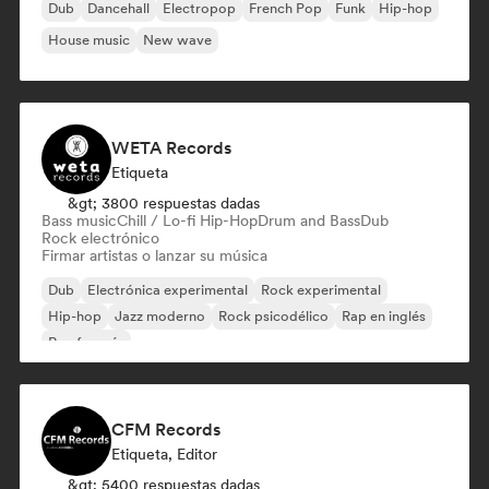
Dub
Dancehall
Electropop
French Pop
Funk
Hip-hop
House music
New wave
WETA Records
Etiqueta
&gt; 3800 respuestas dadas
Bass music
Chill / Lo-fi Hip-Hop
Drum and Bass
Dub
Rock electrónico
Firmar artistas o lanzar su música
Dub
Electrónica experimental
Rock experimental
Hip-hop
Jazz moderno
Rock psicodélico
Rap en inglés
Rap francés
CFM Records
Etiqueta, Editor
&gt; 5400 respuestas dadas