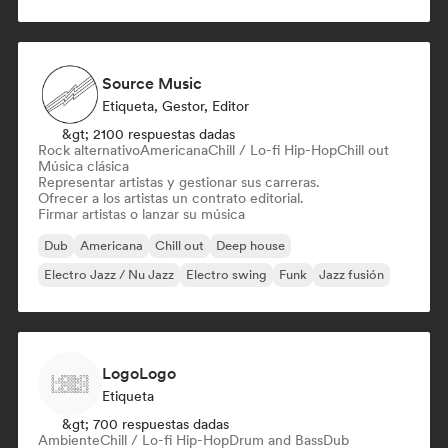
Source Music
Etiqueta, Gestor, Editor
&gt; 2100 respuestas dadas
Rock alternativo
Americana
Chill / Lo-fi Hip-Hop
Chill out
Música clásica
Representar artistas y gestionar sus carreras.
Ofrecer a los artistas un contrato editorial.
Firmar artistas o lanzar su música
Dub
Americana
Chill out
Deep house
Electro Jazz / Nu Jazz
Electro swing
Funk
Jazz fusión
LogoLogo
Etiqueta
&gt; 700 respuestas dadas
Ambiente
Chill / Lo-fi Hip-Hop
Drum and Bass
Dub