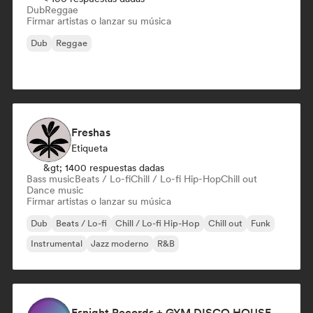
Dub
Reggae
Firmar artistas o lanzar su música
Dub
Reggae
Freshas
Etiqueta
&gt; 1400 respuestas dadas
Bass music
Beats / Lo-fi
Chill / Lo-fi Hip-Hop
Chill out
Dance music
Firmar artistas o lanzar su música
Dub
Beats / Lo-fi
Chill / Lo-fi Hip-Hop
Chill out
Funk
Instrumental
Jazz moderno
R&B
Esnight Records + GYM DISCO HOUSE POP playlist