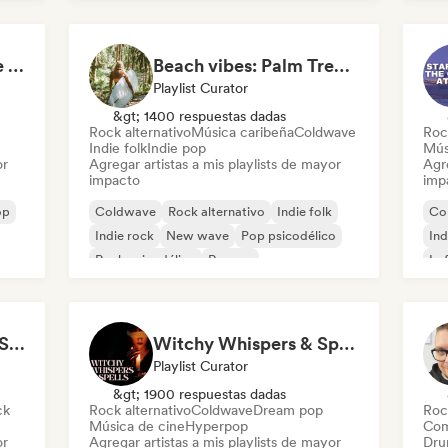
Po
Skate Jams 🛹 Garage Rock, Surf Rock & Neo-Psych
Beach vibes: Palm Tree Breezes 🌴 Indie Folk, Acoustic & Singer-Songwriter
Playlist Curator
&gt; 1400 respuestas dadas
Rock alternativo
Música caribeña
Coldwave
Roc
Indie folk
Indie pop
Mús
or
Agregar artistas a mis playlists de mayor
Agre
impacto
imp
op
Coldwave
Rock alternativo
Indie folk
Co
Indie rock
New wave
Pop psicodélico
Ind
Rock psicodélico
Reggae
Lo
Trippy Dimensions: A Sonic Voyage
Witchy Whispers & Spells 🔮 Ethereal Art Pop & Dream Pop
Playlist Curator
&gt; 1900 respuestas dadas
ck
Rock alternativo
Coldwave
Dream pop
Roc
Música de cine
Hyperpop
Com
or
Agregar artistas a mis playlists de mayor
Dru