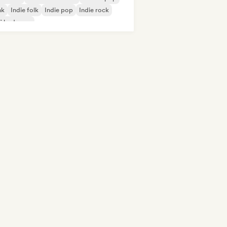
nk
Indie folk
Indie pop
Indie rock
fi bedroom