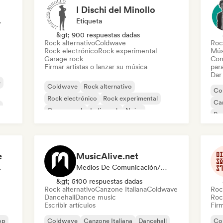
I Dischi del Minollo
odista
Etiqueta
&gt; 900 respuestas dadas
Rock alternativo
Coldwave
Roc
Rock electrónico
Rock experimental
Mús
Garage rock
Con
Firmar artistas o lanzar su música
par
Dar 
e
Coldwave
Rock alternativo
Co
Rock electrónico
Rock experimental
Can
Garage rock
Indie rock
Noise
Pop
Post punk
Pos
e
MusicAlive.net
odista
Medios De Comunicación/Periodista
&gt; 5100 respuestas dadas
Rock alternativo
Canzone Italiana
Coldwave
Roc
Dancehall
Dance music
Roc
Escribir artículos
Firm
op
Coldwave
Canzone Italiana
Dancehall
Co