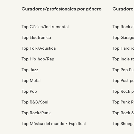
Curadores/profesionales por género
Curadore
Top Clásica/Instrumental
Top Rock al
Top Electrónica
Top Garage
Top Folk/Acústica
Top Hard r
Top Hip-hop/Rap
Top Indie r
Top Jazz
Top Pop Pu
Top Metal
Top Post p
Top Pop
Top Rock p
Top R&B/Soul
Top Punk 
Top Rock/Punk
Top Rock & 
Top Música del mundo / Espiritual
Top Shoeg