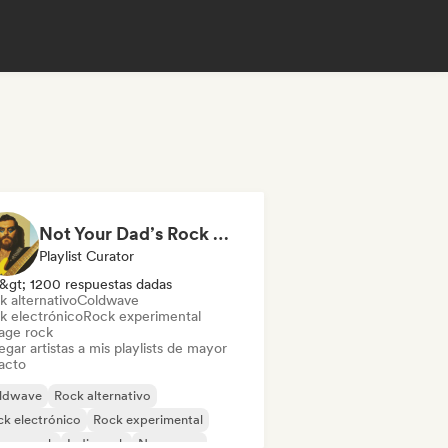
Not Your Dad’s Rock 🤘 Garage Rock, Alt-Rock & Indie Anthems
Playlist Curator
&gt; 1200 respuestas dadas
k alternativo
Coldwave
k electrónico
Rock experimental
age rock
gar artistas a mis playlists de mayor
acto
ldwave
Rock alternativo
k electrónico
Rock experimental
rage rock
Indie rock
New wave