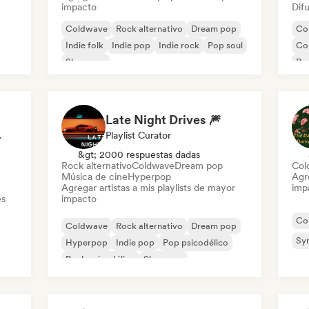
impacto
Difu
Coldwave
Rock alternativo
Dream pop
Co
Indie folk
Indie pop
Indie rock
Pop soul
Co
Shoegaze
Roc
Ga
Late Night Drives 🎆
odista
Playlist Curator
&gt; 2000 respuestas dadas
Rock alternativo
Coldwave
Dream pop
Col
Música de cine
Hyperpop
Agre
Agregar artistas a mis playlists de mayor
imp
es
impacto
Co
Coldwave
Rock alternativo
Dream pop
Sy
Hyperpop
Indie pop
Pop psicodélico
Rock psicodélico
Shoegaze