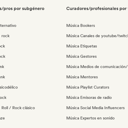
s/pros por subgénero
Curadores/profesionales por 
ternativo
Música Bookers
 rock
Música Canales de youtube/twitc
ock
Música Etiquetas
ock
Música Gestores
nk
Música Medios de comunicación/P
unk
Música Mentores
sicodélico
Música Playlist Curators
Rock
Música Emisoras de radio
Roll / Rock clásico
Música Social Media Influencers
aze
Música Expertos en sonido