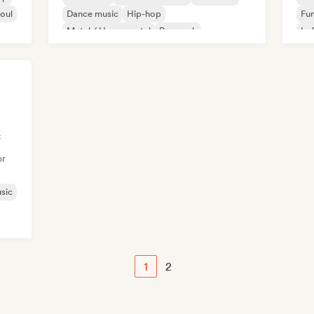
oul
Dance music
Hip-hop
Fu
Metal / Heavy metal
Pop rock
Lo
Rap/Trap Italiano
c
or
sic
1
2