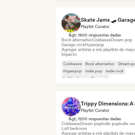
Playlist Curator
&gt; 1800 respuestas dadas
Rock alternativo
Coldwave
Dream pop
Garage rock
Hyperpop
Agregar artistas a mis playlists de may
impacto
Coldwave
Rock alternativo
Dream p
Hyperpop
Indie pop
Indie rock
Lofi bedroom
Pop rock
Playlist Curator
&gt; 1200 respuestas dadas
Coldwave
Dream pop
Indie pop
Indie ro
Lofi bedroom
Agregar artistas a mis playlists de may