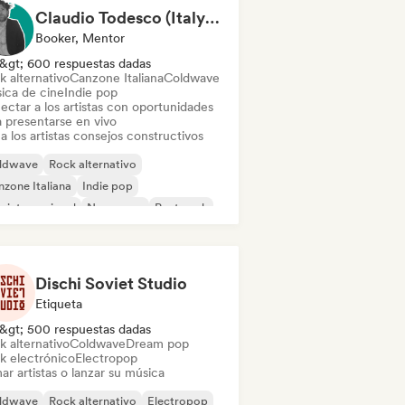
Claudio Todesco (Italy & Japan focus)
Booker, Mentor
&gt; 600 respuestas dadas
k alternativo
Canzone Italiana
Coldwave
ica de cine
Indie pop
ectar a los artistas con oportunidades
a presentarse en vivo
a los artistas consejos constructivos
ldwave
Rock alternativo
zone Italiana
Indie pop
 internacional
New wave
Post punk
t rock
Dischi Soviet Studio
Etiqueta
&gt; 500 respuestas dadas
k alternativo
Coldwave
Dream pop
k electrónico
Electropop
ar artistas o lanzar su música
ldwave
Rock alternativo
Electropop