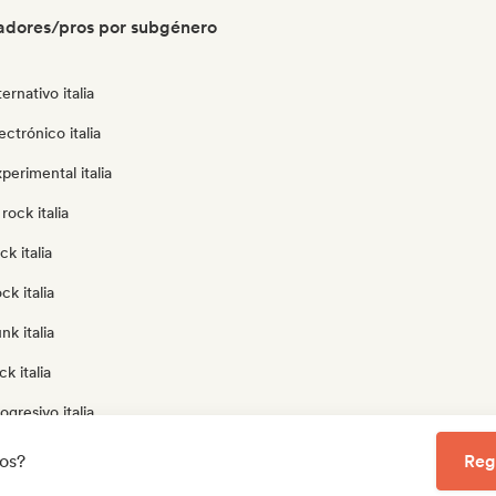
radores/pros por subgénero
ernativo italia
ectrónico italia
perimental italia
rock italia
k italia
ck italia
nk italia
k italia
ogresivo italia
ck italia
los?
Reg