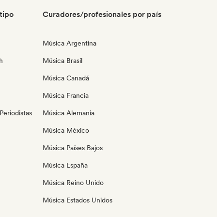
tipo
Curadores/profesionales por país
Música Argentina
h
Música Brasil
Música Canadá
Música Francia
eriodistas
Música Alemania
Música México
Música Países Bajos
Música España
Música Reino Unido
Música Estados Unidos