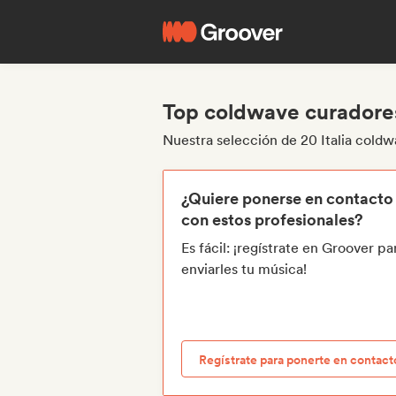
Top coldwave curadores
Nuestra selección de 20 Italia cold
¿Quiere ponerse en contacto
con estos profesionales?
Es fácil: ¡regístrate en Groover pa
enviarles tu música!
Regístrate para ponerte en contact