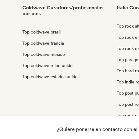
Coldwave Curadores/profesionales
Italia Cu
por país
Top rock alt
Top coldwave brasil
Top rock el
Top coldwave francia
Top rock ex
Top coldwave méxico
Top garage 
Top coldwave reino unido
Top hard roc
Top coldwave estados unidos
Top indie ro
Top post pu
Top post roc
Top rock pr
Top punk ro
¿Quiere ponerse en contacto con el