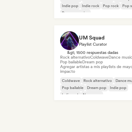
Indie pop
Indie rock
Pop rock
Pop s
Pop progresivo
UM Squad
Playlist Curator
&gt; 1500 respuestas dadas
Rock alternativo
Coldwave
Dance musi
Pop bailable
Dream pop
Agregar artistas a mis playlists de may
impacto
Coldwave
Rock alternativo
Dance mu
Pop bailable
Dream pop
Indie pop
Indie rock
New wave