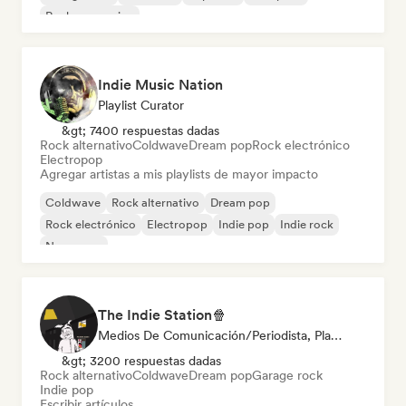
Rock progresivo
Indie Music Nation
Playlist Curator
&gt; 7400 respuestas dadas
Rock alternativo
Coldwave
Dream pop
Rock electrónico
Electropop
Agregar artistas a mis playlists de mayor impacto
Coldwave
Rock alternativo
Dream pop
Rock electrónico
Electropop
Indie pop
Indie rock
New wave
The Indie Station🍿
Medios De Comunicación/Periodista, Playlist Curator
&gt; 3200 respuestas dadas
Rock alternativo
Coldwave
Dream pop
Garage rock
Indie pop
Escribir artículos