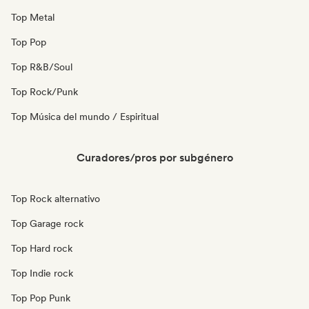
Top Metal
Top Pop
Top R&B/Soul
Top Rock/Punk
Top Música del mundo / Espiritual
Curadores/pros por subgénero
Top Rock alternativo
Top Garage rock
Top Hard rock
Top Indie rock
Top Pop Punk