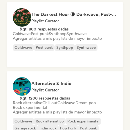
The Darkest Hour 🌘 Darkwave, Post-Punk & Coldwave
Playlist Curator
&gt; 800 respuestas dadas
Coldwave
Post punk
Synthpop
Synthwave
Agregar artistas a mis playlists de mayor impacto
Coldwave
Post punk
Synthpop
Synthwave
Alternative & Indie
Playlist Curator
&gt; 1200 respuestas dadas
Rock alternativo
Chill out
Coldwave
Dream pop
Rock experimental
Agregar artistas a mis playlists de mayor impacto
Coldwave
Rock alternativo
Rock experimental
Garage rock
Indie rock
Pop Punk
Post punk