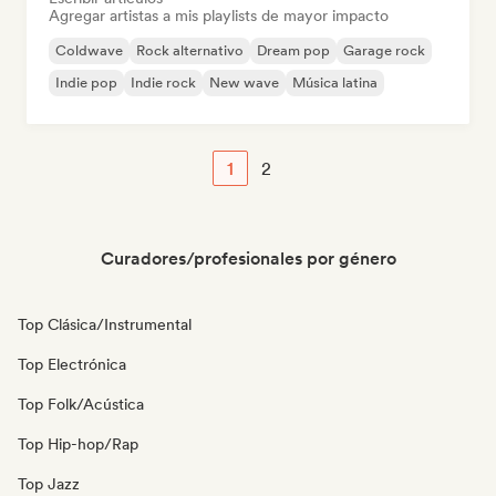
Agregar artistas a mis playlists de mayor impacto
Coldwave
Rock alternativo
Dream pop
Garage rock
Indie pop
Indie rock
New wave
Música latina
1
2
Curadores/profesionales por género
Top Clásica/Instrumental
Top Electrónica
Top Folk/Acústica
Top Hip-hop/Rap
Top Jazz