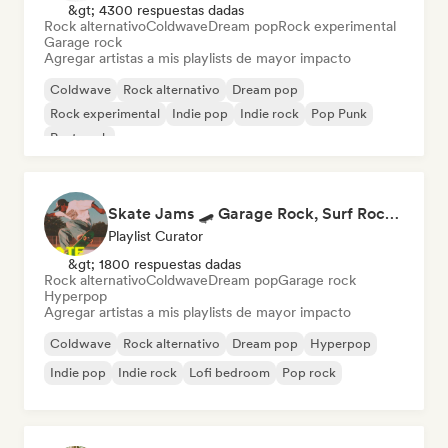
&gt; 4300 respuestas dadas
Rock alternativo
Coldwave
Dream pop
Rock experimental
Garage rock
Agregar artistas a mis playlists de mayor impacto
Coldwave
Rock alternativo
Dream pop
Rock experimental
Indie pop
Indie rock
Pop Punk
Post punk
Skate Jams 🛹 Garage Rock, Surf Rock & Neo-Psych
Playlist Curator
&gt; 1800 respuestas dadas
Rock alternativo
Coldwave
Dream pop
Garage rock
Hyperpop
Agregar artistas a mis playlists de mayor impacto
Coldwave
Rock alternativo
Dream pop
Hyperpop
Indie pop
Indie rock
Lofi bedroom
Pop rock