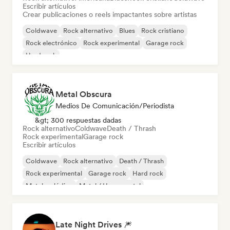
Escribir artículos
Crear publicaciones o reels impactantes sobre artistas
Coldwave
Rock alternativo
Blues
Rock cristiano
Rock electrónico
Rock experimental
Garage rock
Hard rock
Metal Obscura
Medios De Comunicación/Periodista
&gt; 300 respuestas dadas
Rock alternativo
Coldwave
Death / Thrash
Rock experimental
Garage rock
Escribir artículos
Coldwave
Rock alternativo
Death / Thrash
Rock experimental
Garage rock
Hard rock
Metal melódico
Metal / Heavy metal
Late Night Drives 🎆