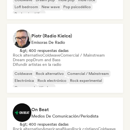
Lofi bedroom
New wave
Pop psicodélico
Rock psicodélico
Piotr (Radio Kielce)
Emisoras De Radio
&gt; 400 respuestas dadas
Rock alternativo
Coldwave
Comercial / Mainstream
Dream pop
Drum and Bass
Difundir artistas en la radio
Coldwave
Rock alternativo
Comercial / Mainstream
Electrónica
Rock electrónico
Rock experimental
Garage rock
Hip-hop
On Beat
Medios De Comunicación/Periodista
&gt; 400 respuestas dadas
Rock alternativo
Americana
Blues
Rock cristiano
Coldwave