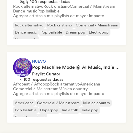
&gt; 200 respuestas dadas
Rock alternativo
Rock cristiano
Comercial / Mainstream
Dance music
Pop bailable
Agregar artistas a mis playlists de mayor impacto
Rock alternativo
Rock cristiano
Comercial / Mainstream
Dance music
Pop bailable
Dream pop
Electropop
House music
NUEVO
Pop Machine Mode 🤖 AI Music, Indie Pop & Dream Pop
Playlist Curator
< 100 respuestas dadas
Afrobeat / Afropop
Rock alternativo
Americana
Comercial / Mainstream
Música country
Agregar artistas a mis playlists de mayor impacto
Americana
Comercial / Mainstream
Música country
Pop bailable
Hyperpop
Indie folk
Indie pop
Pop internacional