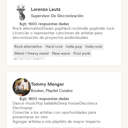
Lorenzo Lautz
Supervisor De Sincronización
&gt; 1600 respuestas dadas
Rock alternativo
Dream pop
Hard rock
Indie pop
Indie rock
Licenciar o representar canciones de artistas para
sincronización de proyectos audiovisuales
Rock alternativo
Hard rock
Indie pop
Indie rock
Metal / Heavy metal
New wave
Post punk
Rock psicodélico
Tommy Menger
Booker, Playlist Curator
&gt; 1800 respuestas dadas
Dance music
Pop bailable
Deep house
Discoteca
Electropop
Conectar a los artistas con oportunidades para
presentarse en vivo
Agregar artistas a mis playlists de mayor impacto