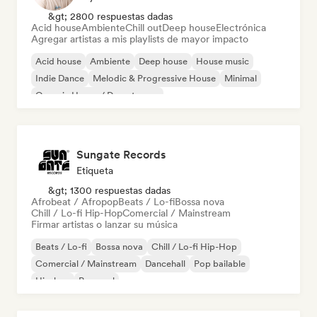
&gt; 2800 respuestas dadas
Acid house
Ambiente
Chill out
Deep house
Electrónica
Agregar artistas a mis playlists de mayor impacto
Acid house
Ambiente
Deep house
House music
Indie Dance
Melodic & Progressive House
Minimal
Organic House / Downtempo
Sungate Records
Etiqueta
&gt; 1300 respuestas dadas
Afrobeat / Afropop
Beats / Lo-fi
Bossa nova
Chill / Lo-fi Hip-Hop
Comercial / Mainstream
Firmar artistas o lanzar su música
Beats / Lo-fi
Bossa nova
Chill / Lo-fi Hip-Hop
Comercial / Mainstream
Dancehall
Pop bailable
Hip-hop
Pop soul