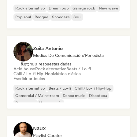
Rock alternativo
Dream pop
Garage rock
New wave
Pop soul
Reggae
Shoegaze
Soul
Zoila Antonio
Medios De Comunicación/Periodista
&gt; 100 respuestas dadas
Acid house
Rock alternativo
Beats / Lo-fi
Chill / Lo-fi Hip-Hop
Música clásica
Escribir artículos
Rock alternativo
Beats / Lo-fi
Chill / Lo-fi Hip-Hop
Comercial / Mainstream
Dance music
Discoteca
Dream pop
House music
N3UX
Playlist Curator