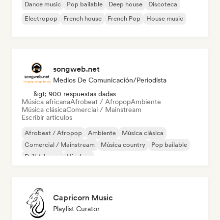
Dance music
Pop bailable
Deep house
Discoteca
Electropop
French house
French Pop
House music
songweb.net
Medios De Comunicación/Periodista
&gt; 900 respuestas dadas
Música africana
Afrobeat / Afropop
Ambiente
Música clásica
Comercial / Mainstream
Escribir artículos
Afrobeat / Afropop
Ambiente
Música clásica
Comercial / Mainstream
Música country
Pop bailable
Drill / Jersey
Hip-hop
Capricorn Music
Playlist Curator