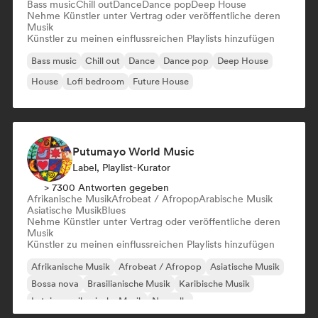
Bass music
Chill out
Dance
Dance pop
Deep House
Nehme Künstler unter Vertrag oder veröffentliche deren
Musik
Künstler zu meinen einflussreichen Playlists hinzufügen
Bass music
Chill out
Dance
Dance pop
Deep House
House
Lofi bedroom
Future House
Putumayo World Music
Label, Playlist-Kurator
> 7300 Antworten gegeben
Afrikanische Musik
Afrobeat / Afropop
Arabische Musik
Asiatische Musik
Blues
Nehme Künstler unter Vertrag oder veröffentliche deren
Musik
Künstler zu meinen einflussreichen Playlists hinzufügen
Afrikanische Musik
Afrobeat / Afropop
Asiatische Musik
Bossa nova
Brasilianische Musik
Karibische Musik
Lateinamerikanische Musik
Nouvelle