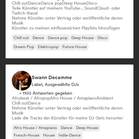
Chill out
Dance
Dance pop
Deep House
Disco
Teile Künstler auf meinem YouTube-, SoundCloud- oder
Twitch-Kanal
Nehme Künstler unter Vertrag oder veröffentliche deren
Musik
Künstler zu meinen einflussreichen Playlists hinzufügen
Chill out
Dance
Dance pop
Deep House
Disco
Dream Pop
Elektropop
Future House
Swann Decamme
Label, Ausgewählte DJs
> 1100 Antworten gegeben
Afrobeat / Afropop
Afro House / Amapiano
Ambient
Chill out
Dance
Nehme Künstler unter Vertrag oder veröffentliche deren
Musik
Lade die Tracks der Künstler für meine DJ-Sets herunter
Afro House / Amapiano
Dance
Deep House
French-House
House
Indie-Dance