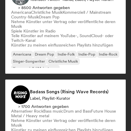
> 8500 Antworten gegeben
Americana
Christliche Musik
Kommerziell / Mainstream
Country-Musik
Dream Pop
Nehme Künstler unter Vertrag oder veröffentliche deren
Musik
Spiele Künstler im Radio
Teile Künstler auf meinem YouTube-, SoundCloud- oder
Twitch-Kanal
Künstler zu meinen einflussreichen Playlists hinzufügen
Americana
Dream Pop
Indie-Folk
Indie-Pop
Indie-Rock
Singer-Songwriter
Christliche Musik
Kommerziell / Mainstream
Badass Songs (Rising Wave Records)
Label, Playlist-Kurator
> 1700 Antworten gegeben
Alternativer Rock
Bass music
Drum and Bass
Future House
Metal / Heavy metal
Nehme Künstler unter Vertrag oder veröffentliche deren
Musik
Künstler zu meinen einflussreichen Playlists hinzufügen