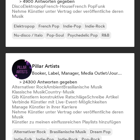
> 4900 Antworten gegeben
Disco
Elektropop
French-House
French Pop
Funk
Nehme Künstler unter Vertrag oder veröffentliche deren
Musik
Elektropop
French Pop
Indie-Pop
Indie-Rock
Nu-disco / Italo
Pop-Soul
Psychedelic Pop
R&B
Pillar Artists
Booker, Label, Manager, Media Outlet/Journalist, Mentorin, Playlist-Kurator
> 24300 Antworten gegeben
Alternativer Rock
Ambient
Brasilianische Musik
Klassische Musik
Country-Musik
Gib Künstlern konstruktive Ratschläge
Schreibe Artikel
Verbinde Künstler mit Live-Event-Möglichkeiten
Manage Künstler in ihrer Karriere
Nehme Künstler unter Vertrag oder veröffentliche deren
Musik
Künstler zu meinen einflussreichen Playlists hinzufügen
Alternativer Rock
Brasilianische Musik
Dream Pop
Indie-Folk
Indie-Pop
Indie-Rock
Pop-Rock