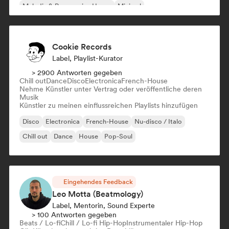
Melodic & Progressive House
Minimal
Cookie Records
Label, Playlist-Kurator
> 2900 Antworten gegeben
Chill out
Dance
Disco
Electronica
French-House
Nehme Künstler unter Vertrag oder veröffentliche deren
Musik
Künstler zu meinen einflussreichen Playlists hinzufügen
Disco
Electronica
French-House
Nu-disco / Italo
Chill out
Dance
House
Pop-Soul
Eingehendes Feedback
Leo Motta (Beatmology)
Label, Mentorin, Sound Experte
> 100 Antworten gegeben
Beats / Lo-fi
Chill / Lo-fi Hip-Hop
Instrumentaler Hip-Hop