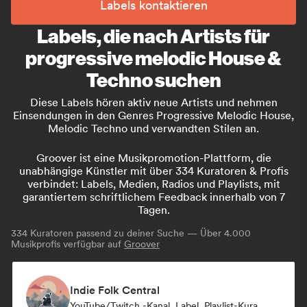
Labels kontaktieren
Labels, die nach Artists für
progressive melodic House &
Techno suchen
Diese Labels hören aktiv neue Artists und nehmen
Einsendungen in den Genres Progressive Melodic House,
Melodic Techno und verwandten Stilen an.
Groover ist eine Musikpromotion-Plattform, die
unabhängige Künstler mit über 334 Kuratoren & Profis
verbindet: Labels, Medien, Radios und Playlists, mit
garantiertem schriftlichem Feedback innerhalb von 7
Tagen.
334
Kuratoren passend zu deiner Suche — Über 4.000
Musikprofis verfügbar auf
Groover
Indie Folk Central
YouTube/Twitch -Kanal, Label, Playlist-Kurator, Radiosender