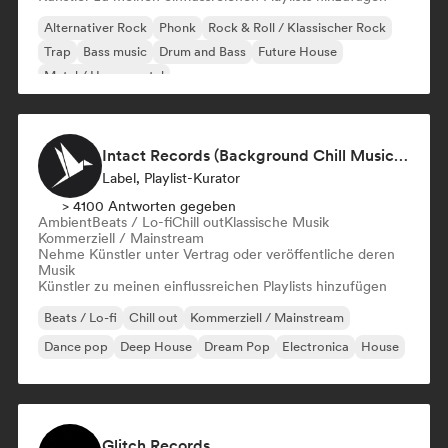
Alternativer Rock
Phonk
Rock & Roll / Klassischer Rock
Trap
Bass music
Drum and Bass
Future House
Metal / Heavy metal
Intact Records (Background Chill Music & Good Vibes On The Road)
Label, Playlist-Kurator
> 4100 Antworten gegeben
Ambient
Beats / Lo-fi
Chill out
Klassische Musik
Kommerziell / Mainstream
Nehme Künstler unter Vertrag oder veröffentliche deren
Musik
Künstler zu meinen einflussreichen Playlists hinzufügen
Beats / Lo-fi
Chill out
Kommerziell / Mainstream
Dance pop
Deep House
Dream Pop
Electronica
House
Glitch Records