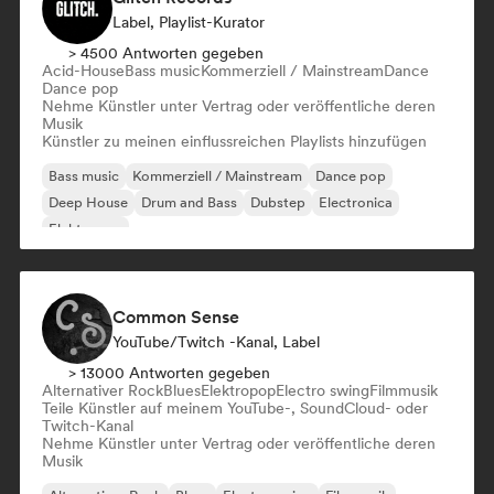
Label, Playlist-Kurator
> 4500 Antworten gegeben
Acid-House
Bass music
Kommerziell / Mainstream
Dance
Dance pop
Nehme Künstler unter Vertrag oder veröffentliche deren
Musik
Künstler zu meinen einflussreichen Playlists hinzufügen
Bass music
Kommerziell / Mainstream
Dance pop
Deep House
Drum and Bass
Dubstep
Electronica
Elektropop
Common Sense
YouTube/Twitch -Kanal, Label
> 13000 Antworten gegeben
Alternativer Rock
Blues
Elektropop
Electro swing
Filmmusik
Teile Künstler auf meinem YouTube-, SoundCloud- oder
Twitch-Kanal
Nehme Künstler unter Vertrag oder veröffentliche deren
Musik