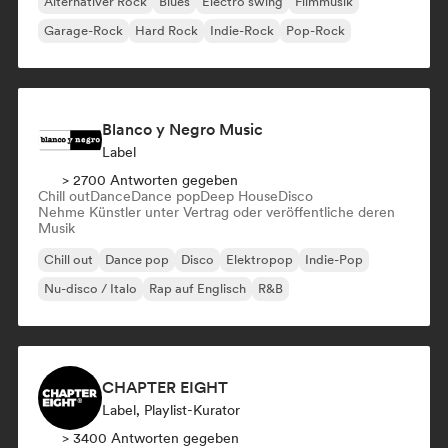
Alternativer Rock
Blues
Electro swing
Filmmusik
Garage-Rock
Hard Rock
Indie-Rock
Pop-Rock
Blanco y Negro Music
Label
> 2700 Antworten gegeben
Chill out
Dance
Dance pop
Deep House
Disco
Nehme Künstler unter Vertrag oder veröffentliche deren
Musik
Chill out
Dance pop
Disco
Elektropop
Indie-Pop
Nu-disco / Italo
Rap auf Englisch
R&B
CHAPTER EIGHT
Label, Playlist-Kurator
> 3400 Antworten gegeben