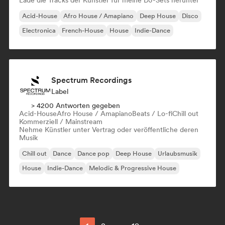
Lade die Tracks der Künstler für meine DJ-Sets herunter
Acid-House
Afro House / Amapiano
Deep House
Disco
Electronica
French-House
House
Indie-Dance
Spectrum Recordings
Label
> 4200 Antworten gegeben
Acid-House
Afro House / Amapiano
Beats / Lo-fi
Chill out
Kommerziell / Mainstream
Nehme Künstler unter Vertrag oder veröffentliche deren
Musik
Chill out
Dance
Dance pop
Deep House
Urlaubsmusik
House
Indie-Dance
Melodic & Progressive House