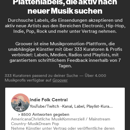
Plattenlabels, die aktiv nach
neuer Musik suchen
Durchsuche Labels, die Einsendungen akzeptieren und
aktiv neue Artists aus den Bereichen Electronic, Hip-Hop,
Indie, Pop, Rock und mehr unter Vertrag nehmen.
Groover ist eine Musikpromotion-Plattform, die
unabhängige Künstler mit über 333 Kuratoren & Profis
verbindet: Labels, Medien, Radios und Playlists, mit
garantiertem schriftlichem Feedback innerhalb von 7
Tagen.
333
Kuratoren passend zu deiner Suche — Über 4.000
Musikprofis verfügbar auf
Groover
Indie Folk Central
YouTube/Twitch -Kanal, Label, Playlist-Kurator, Radiosender
> 8500 Antworten gegeben
Americana
Christliche Musik
Kommerziell / Mainstream
Country-Musik
Dream Pop
Nehme Künstler unter Vertrag oder veröffentliche deren