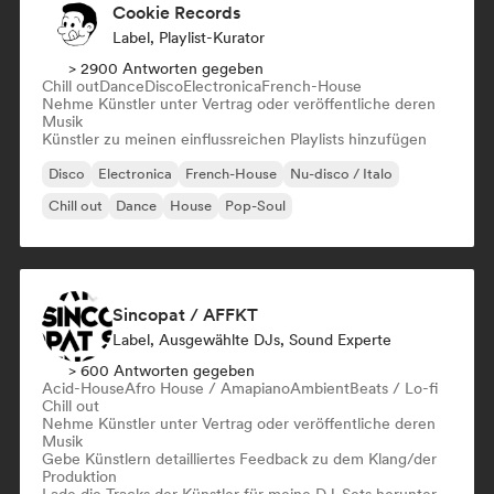
Cookie Records
Label, Playlist-Kurator
> 2900 Antworten gegeben
Chill out
Dance
Disco
Electronica
French-House
Nehme Künstler unter Vertrag oder veröffentliche deren
Musik
Künstler zu meinen einflussreichen Playlists hinzufügen
Disco
Electronica
French-House
Nu-disco / Italo
Chill out
Dance
House
Pop-Soul
Sincopat / AFFKT
Label, Ausgewählte DJs, Sound Experte
> 600 Antworten gegeben
Acid-House
Afro House / Amapiano
Ambient
Beats / Lo-fi
Chill out
Nehme Künstler unter Vertrag oder veröffentliche deren
Musik
Gebe Künstlern detailliertes Feedback zu dem Klang/der
Produktion