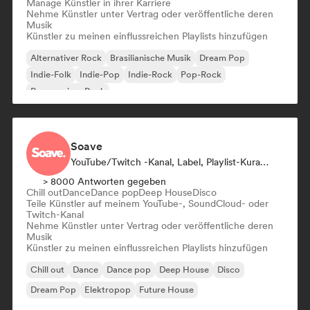
Manage Künstler in ihrer Karriere
Nehme Künstler unter Vertrag oder veröffentliche deren
Musik
Künstler zu meinen einflussreichen Playlists hinzufügen
Alternativer Rock
Brasilianische Musik
Dream Pop
Indie-Folk
Indie-Pop
Indie-Rock
Pop-Rock
Progressiver Rock
Soave
YouTube/Twitch -Kanal, Label, Playlist-Kurator
> 8000 Antworten gegeben
Chill out
Dance
Dance pop
Deep House
Disco
Teile Künstler auf meinem YouTube-, SoundCloud- oder
Twitch-Kanal
Nehme Künstler unter Vertrag oder veröffentliche deren
Musik
Künstler zu meinen einflussreichen Playlists hinzufügen
Chill out
Dance
Dance pop
Deep House
Disco
Dream Pop
Elektropop
Future House