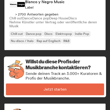
Blanco y Negro Music
Label
> 2700 Antworten gegeben
Chill out
Dance
Dance pop
Deep House
Disco
Nehme Künstler unter Vertrag oder veröffentliche deren
Musik
Chill out
Dance pop
Disco
Elektropop
Indie-Pop
Nu-disco / Italo
Rap auf Englisch
R&B
Willst du diese Profis der
Musikbranche kontaktieren?
Sende deinen Track an 3.000+ Kuratoren &
Profis der Musikbranche.
Jetzt starten