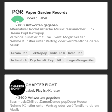
Paper Garden Records
Booker, Label
> 800 Antworten gegeben
Alternativer Rock
Asiatische Musik
Brasilianischer Funk
Dream Pop
Elektropop
Verbinde Künstler mit Live-Event-Möglichkeiten
Nehme Künstler unter Vertrag oder veröffentliche deren
Musik
Dream Pop
Elektropop
Indie-Folk
Indie-Pop
Indie-Rock
Psychedelic Pop
R&B
Singer-Songwriter
CHAPTER EIGHT
Label, Playlist-Kurator
> 3400 Antworten gegeben
Bass music
Chill out
Dance
Dance pop
Deep House
Nehme Künstler unter Vertrag oder veröffentliche deren
Musik