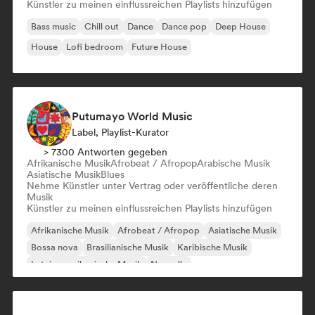
Künstler zu meinen einflussreichen Playlists hinzufügen
Bass music
Chill out
Dance
Dance pop
Deep House
House
Lofi bedroom
Future House
Putumayo World Music
Label, Playlist-Kurator
> 7300 Antworten gegeben
Afrikanische Musik
Afrobeat / Afropop
Arabische Musik
Asiatische Musik
Blues
Nehme Künstler unter Vertrag oder veröffentliche deren
Musik
Künstler zu meinen einflussreichen Playlists hinzufügen
Afrikanische Musik
Afrobeat / Afropop
Asiatische Musik
Bossa nova
Brasilianische Musik
Karibische Musik
Lateinamerikanische Musik
Nouvelle