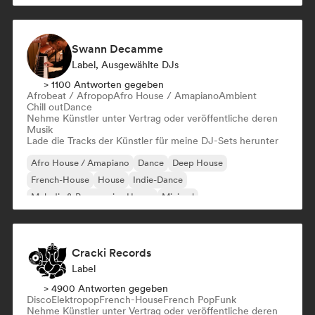
Swann Decamme
Label, Ausgewählte DJs
> 1100 Antworten gegeben
Afrobeat / Afropop
Afro House / Amapiano
Ambient
Chill out
Dance
Nehme Künstler unter Vertrag oder veröffentliche deren
Musik
Lade die Tracks der Künstler für meine DJ-Sets herunter
Afro House / Amapiano
Dance
Deep House
French-House
House
Indie-Dance
Melodic & Progressive House
Minimal
Cracki Records
Label
> 4900 Antworten gegeben
Disco
Elektropop
French-House
French Pop
Funk
Nehme Künstler unter Vertrag oder veröffentliche deren