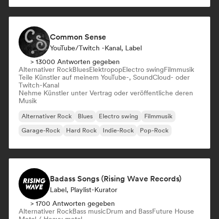
Common Sense
YouTube/Twitch -Kanal, Label
> 13000 Antworten gegeben
Alternativer Rock
Blues
Elektropop
Electro swing
Filmmusik
Teile Künstler auf meinem YouTube-, SoundCloud- oder
Twitch-Kanal
Nehme Künstler unter Vertrag oder veröffentliche deren
Musik
Alternativer Rock
Blues
Electro swing
Filmmusik
Garage-Rock
Hard Rock
Indie-Rock
Pop-Rock
Badass Songs (Rising Wave Records)
Label, Playlist-Kurator
> 1700 Antworten gegeben
Alternativer Rock
Bass music
Drum and Bass
Future House