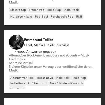
Musik
Elektropop
French Pop
Indie-Pop
Indie-Rock
Nu-disco / Italo
Pop-Soul
Psychedelic Pop
R&B
Emmanuel Tellier
Label, Media Outlet/Journalist
> 4000 Antworten gegeben
Alternativer Rock
Americana
Bossa nova
Country-Musik
Electronica
Schreibe Artikel
Nehme Künstler unter Vertrag oder veröffentliche deren
Musik
Alternativer Rock
Bossa nova
Indie-Folk
Indie-Pop
Indie-Rock
Lofi bedroom
Neo / Modern Klassisch
Pop-Rock