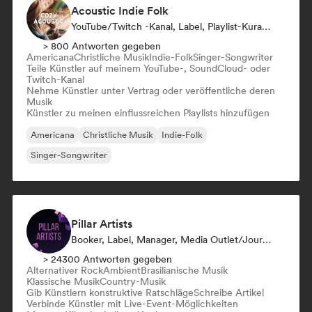
Acoustic Indie Folk
YouTube/Twitch -Kanal, Label, Playlist-Kurator
> 800 Antworten gegeben
Americana
Christliche Musik
Indie-Folk
Singer-Songwriter
Teile Künstler auf meinem YouTube-, SoundCloud- oder
Twitch-Kanal
Nehme Künstler unter Vertrag oder veröffentliche deren
Musik
Künstler zu meinen einflussreichen Playlists hinzufügen
Americana
Christliche Musik
Indie-Folk
Singer-Songwriter
Pillar Artists
Booker, Label, Manager, Media Outlet/Journalist, Mentorin, Playlist-Kurator
> 24300 Antworten gegeben
Alternativer Rock
Ambient
Brasilianische Musik
Klassische Musik
Country-Musik
Gib Künstlern konstruktive Ratschläge
Schreibe Artikel
Verbinde Künstler mit Live-Event-Möglichkeiten