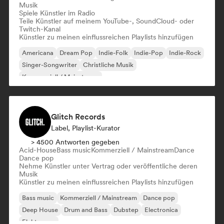
Musik
Spiele Künstler im Radio
Teile Künstler auf meinem YouTube-, SoundCloud- oder
Twitch-Kanal
Künstler zu meinen einflussreichen Playlists hinzufügen
Americana
Dream Pop
Indie-Folk
Indie-Pop
Indie-Rock
Singer-Songwriter
Christliche Musik
Kommerziell / Mainstream
Glitch Records
Label, Playlist-Kurator
> 4500 Antworten gegeben
Acid-House
Bass music
Kommerziell / Mainstream
Dance
Dance pop
Nehme Künstler unter Vertrag oder veröffentliche deren
Musik
Künstler zu meinen einflussreichen Playlists hinzufügen
Bass music
Kommerziell / Mainstream
Dance pop
Deep House
Drum and Bass
Dubstep
Electronica
Elektropop