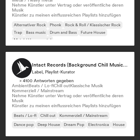
Metal / Heavy metal
Nehme Künstler unter Vertrag oder veröffentliche deren
Musik
Künstler zu meinen einflussreichen Playlists hinzufügen
Alternativer Rock
Phonk
Rock & Roll / Klassischer Rock
Trap
Bass music
Drum and Bass
Future House
Metal / Heavy metal
Intact Records (Background Chill Music & Good Vibes On The Road)
Label, Playlist-Kurator
> 4100 Antworten gegeben
Ambient
Beats / Lo-fi
Chill out
Klassische Musik
Kommerziell / Mainstream
Nehme Künstler unter Vertrag oder veröffentliche deren
Musik
Künstler zu meinen einflussreichen Playlists hinzufügen
Beats / Lo-fi
Chill out
Kommerziell / Mainstream
Dance pop
Deep House
Dream Pop
Electronica
House