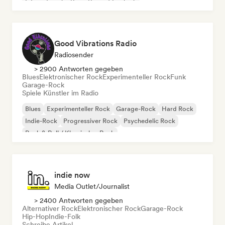
Internationaler Rap
Rap auf Englisch
Good Vibrations Radio
Radiosender
> 2900 Antworten gegeben
Blues
Elektronischer Rock
Experimenteller Rock
Funk
Garage-Rock
Spiele Künstler im Radio
Blues
Experimenteller Rock
Garage-Rock
Hard Rock
Indie-Rock
Progressiver Rock
Psychedelic Rock
Rock & Roll / Klassischer Rock
indie now
Media Outlet/Journalist
> 2400 Antworten gegeben
Alternativer Rock
Elektronischer Rock
Garage-Rock
Hip-Hop
Indie-Folk
Schreibe Artikel