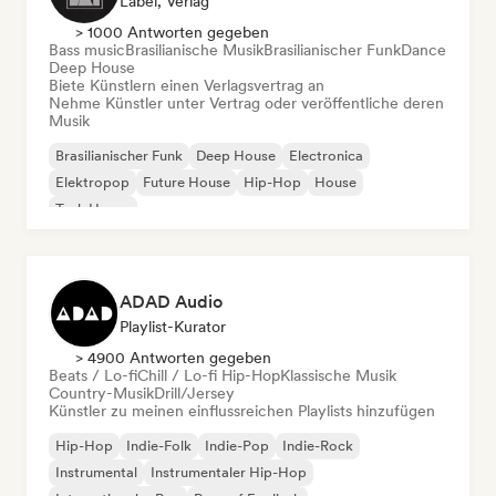
Label, Verlag
> 1000 Antworten gegeben
Bass music
Brasilianische Musik
Brasilianischer Funk
Dance
Deep House
Biete Künstlern einen Verlagsvertrag an
Nehme Künstler unter Vertrag oder veröffentliche deren
Musik
Brasilianischer Funk
Deep House
Electronica
Elektropop
Future House
Hip-Hop
House
Tech House
ADAD Audio
Playlist-Kurator
> 4900 Antworten gegeben
Beats / Lo-fi
Chill / Lo-fi Hip-Hop
Klassische Musik
Country-Musik
Drill/Jersey
Künstler zu meinen einflussreichen Playlists hinzufügen
Hip-Hop
Indie-Folk
Indie-Pop
Indie-Rock
Instrumental
Instrumentaler Hip-Hop