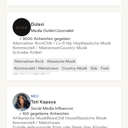
Hip-Hop
Pop-Soul
Dulaxi
Media Outlet/Journalist
> 3000 Antworten gegeben
Alternativer Rock
Chill / Lo-fi Hip-Hop
Klassische Musik
Kommerziell / Mainstream
Country-Musik
Schreibe Artikel
Alternativer Rock
Klassische Musik
Kommerziell / Mainstream
Country-Musik
Dub
Funk
Hardcore
Hip-Hop
NEU
Tati Kapaya
Social Media Influencer
< 100 gegebene Antworten
Afrikanische Musik
Blues
Chill House
Klassische Musik
Kommerziell / Mainstream
Erstelle wirkungsvolle Posts oder Reels über Künstler