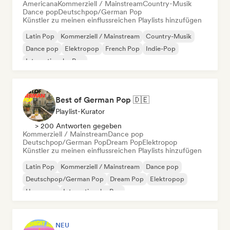
Americana
Kommerziell / Mainstream
Country-Musik
Dance pop
Deutschpop/German Pop
Künstler zu meinen einflussreichen Playlists hinzufügen
Latin Pop
Kommerziell / Mainstream
Country-Musik
Dance pop
Elektropop
French Pop
Indie-Pop
Internationaler Pop
Best of German Pop 🇩🇪
Playlist-Kurator
> 200 Antworten gegeben
Kommerziell / Mainstream
Dance pop
Deutschpop/German Pop
Dream Pop
Elektropop
Künstler zu meinen einflussreichen Playlists hinzufügen
Latin Pop
Kommerziell / Mainstream
Dance pop
Deutschpop/German Pop
Dream Pop
Elektropop
Hyperpop
Internationaler Pop
NEU