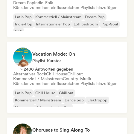
Dream Pop
Indie-Folk
Künstler zu meinen einflussreichen Playlists hinzufügen
Latin Pop
Kommerziell / Mainstream
Dream Pop
Indie-Pop
Internationaler Pop
Lofi bedroom
Pop-Soul
R&B
Vacation Mode: On
Playlist-Kurator
> 2400 Antworten gegeben
Alternativer Rock
Chill House
Chill out
Kommerziell / Mainstream
Country-Musik
Künstler zu meinen einflussreichen Playlists hinzufügen
Latin Pop
Chill House
Chill out
Kommerziell / Mainstream
Dance pop
Elektropop
Hyperpop
Internationaler Pop
Choruses to Sing Along To