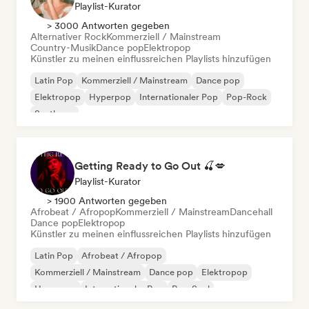
Playlist-Kurator
> 3000 Antworten gegeben
Alternativer Rock
Kommerziell / Mainstream
Country-Musik
Dance pop
Elektropop
Künstler zu meinen einflussreichen Playlists hinzufügen
Latin Pop
Kommerziell / Mainstream
Dance pop
Elektropop
Hyperpop
Internationaler Pop
Pop-Rock
Synthpop
Getting Ready to Go Out 🍒💋
Playlist-Kurator
> 1900 Antworten gegeben
Afrobeat / Afropop
Kommerziell / Mainstream
Dancehall
Dance pop
Elektropop
Künstler zu meinen einflussreichen Playlists hinzufügen
Latin Pop
Afrobeat / Afropop
Kommerziell / Mainstream
Dance pop
Elektropop
Hyperpop
Internationaler Pop
Pop-Soul