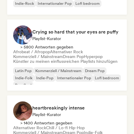
Indie-Rock
Internationaler Pop
Lofi bedroom
Crying so hard that your eyes are puffy
Playlist-Kurator
> 5800 Antworten gegeben
Afrobeat / Afropop
Alternativer Rock
Kommerziell / Mainstream
Dream Pop
Hyperpop
Künstler zu meinen einflussreichen Playlists hinzufügen
Latin Pop
Kommerziell / Mainstream
Dream Pop
Indie-Folk
Indie-Pop
Internationaler Pop
Lofi bedroom
Pop-Soul
heartbreakingly intense
Playlist-Kurator
> 1400 Antworten gegeben
Alternativer Rock
Chill / Lo-fi Hip-Hop
Kommerziell / Mainstream
Dream Pop
Indie-Folk