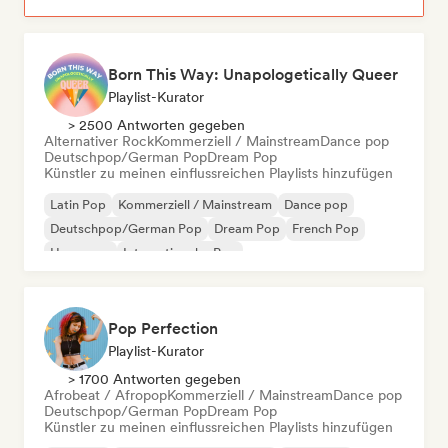
Born This Way: Unapologetically Queer
Playlist-Kurator
> 2500 Antworten gegeben
Alternativer Rock
Kommerziell / Mainstream
Dance pop
Deutschpop/German Pop
Dream Pop
Künstler zu meinen einflussreichen Playlists hinzufügen
Latin Pop
Kommerziell / Mainstream
Dance pop
Deutschpop/German Pop
Dream Pop
French Pop
Hyperpop
Internationaler Pop
Pop Perfection
Playlist-Kurator
> 1700 Antworten gegeben
Afrobeat / Afropop
Kommerziell / Mainstream
Dance pop
Deutschpop/German Pop
Dream Pop
Künstler zu meinen einflussreichen Playlists hinzufügen