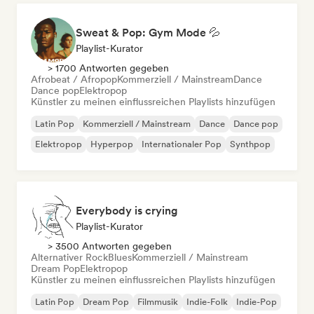
Sweat & Pop: Gym Mode 💦
Playlist-Kurator
> 1700 Antworten gegeben
Afrobeat / Afropop
Kommerziell / Mainstream
Dance
Dance pop
Elektropop
Künstler zu meinen einflussreichen Playlists hinzufügen
Latin Pop
Kommerziell / Mainstream
Dance
Dance pop
Elektropop
Hyperpop
Internationaler Pop
Synthpop
Everybody is crying
Playlist-Kurator
> 3500 Antworten gegeben
Alternativer Rock
Blues
Kommerziell / Mainstream
Dream Pop
Elektropop
Künstler zu meinen einflussreichen Playlists hinzufügen
Latin Pop
Dream Pop
Filmmusik
Indie-Folk
Indie-Pop