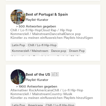
Best of Portugal & Spain
Playlist-Kurator
> 500 Antworten gegeben
Chill / Lo-fi Hip-Hop
Cloud Rap / Hip Hop
Kommerziell / Mainstream
Dancehall
Dance pop
Künstler zu meinen einflussreichen Playlists hinzufügen
Latin Pop
Chill / Lo-fi Hip-Hop
Kommerziell / Mainstream
Dance pop
Dream Pop
Internationaler Pop
Lateinamerikanische Musik
Lofi bedroom
Best of the US 🇺🇸
Playlist-Kurator
> 1900 Antworten gegeben
Alternativer Rock
Americana
Chill / Lo-fi Hip-Hop
Kommerziell / Mainstream
Country-Musik
Künstler zu meinen einflussreichen Playlists hinzufügen
Latin Pop
Americana
Chill / Lo-fi Hip-Hop