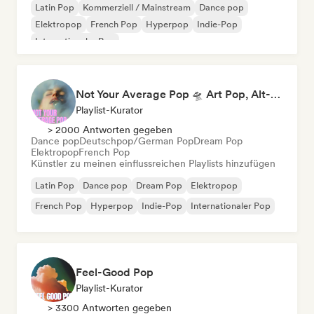
Latin Pop
Kommerziell / Mainstream
Dance pop
Elektropop
French Pop
Hyperpop
Indie-Pop
Internationaler Pop
Not Your Average Pop 🛸 Art Pop, Alt-Pop & Indie Pop
Playlist-Kurator
> 2000 Antworten gegeben
Dance pop
Deutschpop/German Pop
Dream Pop
Elektropop
French Pop
Künstler zu meinen einflussreichen Playlists hinzufügen
Latin Pop
Dance pop
Dream Pop
Elektropop
French Pop
Hyperpop
Indie-Pop
Internationaler Pop
Feel-Good Pop
Playlist-Kurator
> 3300 Antworten gegeben