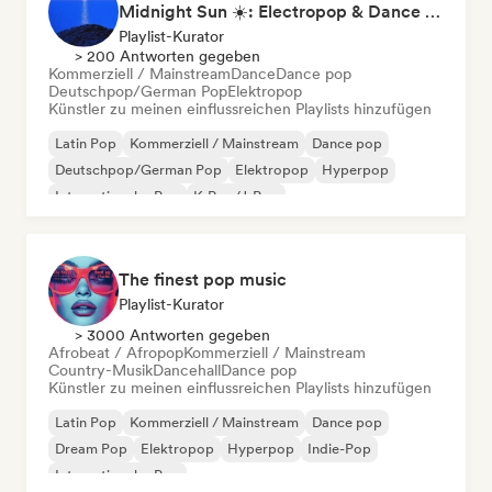
Midnight Sun ☀️: Electropop & Dance Pop
Playlist-Kurator
> 200 Antworten gegeben
Kommerziell / Mainstream
Dance
Dance pop
Deutschpop/German Pop
Elektropop
Künstler zu meinen einflussreichen Playlists hinzufügen
Latin Pop
Kommerziell / Mainstream
Dance pop
Deutschpop/German Pop
Elektropop
Hyperpop
Internationaler Pop
K-Pop/J-Pop
The finest pop music
Playlist-Kurator
> 3000 Antworten gegeben
Afrobeat / Afropop
Kommerziell / Mainstream
Country-Musik
Dancehall
Dance pop
Künstler zu meinen einflussreichen Playlists hinzufügen
Latin Pop
Kommerziell / Mainstream
Dance pop
Dream Pop
Elektropop
Hyperpop
Indie-Pop
Internationaler Pop