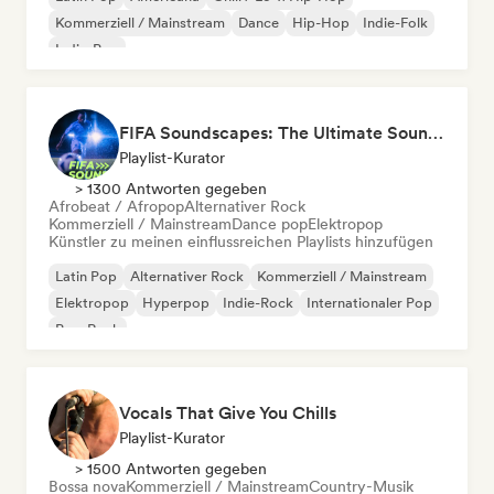
Kommerziell / Mainstream
Dance
Hip-Hop
Indie-Folk
Indie-Pop
FIFA Soundscapes: The Ultimate Soundtrack ⚽️ Festival Indie, Electropop & Dance Anthems
Playlist-Kurator
> 1300 Antworten gegeben
Afrobeat / Afropop
Alternativer Rock
Kommerziell / Mainstream
Dance pop
Elektropop
Künstler zu meinen einflussreichen Playlists hinzufügen
Latin Pop
Alternativer Rock
Kommerziell / Mainstream
Elektropop
Hyperpop
Indie-Rock
Internationaler Pop
Pop-Rock
Vocals That Give You Chills
Playlist-Kurator
> 1500 Antworten gegeben
Bossa nova
Kommerziell / Mainstream
Country-Musik