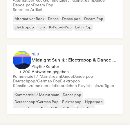
Alternativer Rock
Kommerziell / Mainstream
Dance
Dance pop
Dream Pop
Schreibe Artikel
Alternativer Rock
Dance
Dance pop
Dream Pop
Elektropop
Funk
K-Pop/J-Pop
Latin Pop
NEU
Midnight Sun ☀️: Electropop & Dance Pop
Playlist-Kurator
> 200 Antworten gegeben
Kommerziell / Mainstream
Dance
Dance pop
Deutschpop/German Pop
Elektropop
Künstler zu meinen einflussreichen Playlists hinzufügen
Kommerziell / Mainstream
Dance pop
Deutschpop/German Pop
Elektropop
Hyperpop
Internationaler Pop
K-Pop/J-Pop
Latin Pop