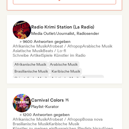
Radio Krimi Station (La Radio)
Media Outlet/Journalist, Radiosender
> 9600 Antworten gegeben
Afrikanische Musik
Afrobeat / Afropop
Arabische Musik
Asiatische Musik
Beats / Lo-fi
Schreibe Artikel
Spiele Künstler im Radio
Afrikanische Musik
Arabische Musik
Brasilianische Musik
Karibische Musik
Orientalische Musik
Asiatische Musik
Bossa nova
Indisches Indie
Carnival Colors 🪅
Playlist-Kurator
> 1200 Antworten gegeben
Afrikanische Musik
Afrobeat / Afropop
Bossa nova
Brasilianische Musik
Karibische Musik
Künstler zu meinen einflussreichen Playlists hinzufügen