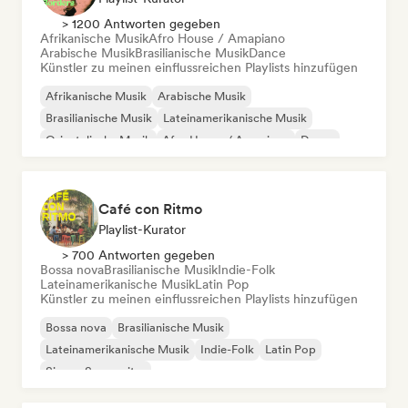
> 1200 Antworten gegeben
Afrikanische Musik
Afro House / Amapiano
Arabische Musik
Brasilianische Musik
Dance
Künstler zu meinen einflussreichen Playlists hinzufügen
Afrikanische Musik
Arabische Musik
Brasilianische Musik
Lateinamerikanische Musik
Orientalische Musik
Afro House / Amapiano
Dance
Indie-Dance
Café con Ritmo
Playlist-Kurator
> 700 Antworten gegeben
Bossa nova
Brasilianische Musik
Indie-Folk
Lateinamerikanische Musik
Latin Pop
Künstler zu meinen einflussreichen Playlists hinzufügen
Bossa nova
Brasilianische Musik
Lateinamerikanische Musik
Indie-Folk
Latin Pop
Singer-Songwriter