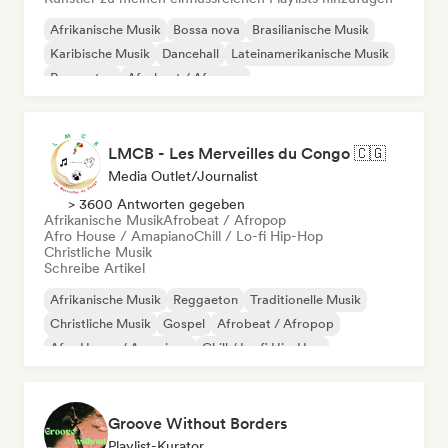
Afrikanische Musik
Bossa nova
Brasilianische Musik
Karibische Musik
Dancehall
Lateinamerikanische Musik
Reggaeton
Afrobeat / Afropop
LMCB - Les Merveilles du Congo 🇨🇬
Media Outlet/Journalist
> 3600 Antworten gegeben
Afrikanische Musik
Afrobeat / Afropop
Afro House / Amapiano
Chill / Lo-fi Hip-Hop
Christliche Musik
Schreibe Artikel
Afrikanische Musik
Reggaeton
Traditionelle Musik
Christliche Musik
Gospel
Afrobeat / Afropop
Afro House / Amapiano
Chill / Lo-fi Hip-Hop
Groove Without Borders
Playlist-Kurator