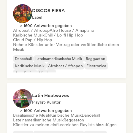
DISCOS FIERA
Label
> 1600 Antworten gegeben
Afrobeat / Afropop
Afro House / Amapiano
Karibische Musik
Chill / Lo-fi Hip-Hop
Cloud Rap / Hip Hop
Nehme Künstler unter Vertrag oder veröffentliche deren
Musik
Dancehall
Lateinamerikanische Musik
Reggaeton
Karibische Musik
Afrobeat / Afropop
Electronica
Jazz-Fusion
Hip-Hop
Latin Heatwaves
Playlist-Kurator
> 1600 Antworten gegeben
Brasilianische Musik
Karibische Musik
Dancehall
Lateinamerikanische Musik
Reggaeton
Künstler zu meinen einflussreichen Playlists hinzufügen