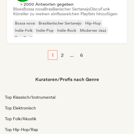
> 2000 Antworten gegeben
Blues
Bossa nova
Brasilianischer Sertanejo
Disco
Funk
Künstler zu meinen einflussreichen Playlists hinzufügen
Bossa nova
Brasilianischer Sertanejo
Hip-Hop
Indie-Folk
Indie-Pop
Indie-Rock
Moderner Jazz
Pop-Soul
1
2
...
6
Kuratoren/Profis nach Genre
Top Klassisch/Instrumental
Top Elektronisch
Top Folk/Akustik
Top Hip-Hop/Rap