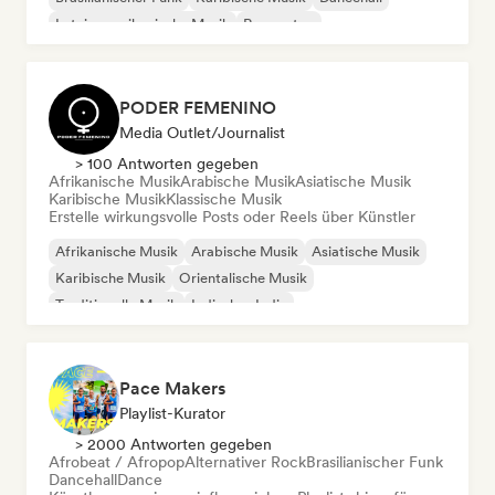
Lateinamerikanische Musik
Reggaeton
Afrobeat / Afropop
PODER FEMENINO
Media Outlet/Journalist
> 100 Antworten gegeben
Afrikanische Musik
Arabische Musik
Asiatische Musik
Karibische Musik
Klassische Musik
Erstelle wirkungsvolle Posts oder Reels über Künstler
Afrikanische Musik
Arabische Musik
Asiatische Musik
Karibische Musik
Orientalische Musik
Traditionelle Musik
Indisches Indie
Lateinamerikanische Musik
Pace Makers
Playlist-Kurator
> 2000 Antworten gegeben
Afrobeat / Afropop
Alternativer Rock
Brasilianischer Funk
Dancehall
Dance