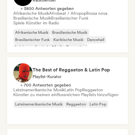
Radiosender
> 3800 Antworten gegeben
Afrikanische Musik
Afrobeat / Afropop
Bossa nova
Brasilianische Musik
Brasilianischer Funk
Spiele Künstler im Radio
Afrikanische Musik
Brasilianische Musik
Brasilianischer Funk
Karibische Musik
Dancehall
Lateinamerikanische Musik
Reggaeton
Traditionelle Musik
The Best of Reggaeton & Latin Pop
Playlist-Kurator
> 700 Antworten gegeben
Lateinamerikanische Musik
Latin Pop
Reggaeton
Künstler zu meinen einflussreichen Playlists hinzufügen
Lateinamerikanische Musik
Reggaeton
Latin Pop