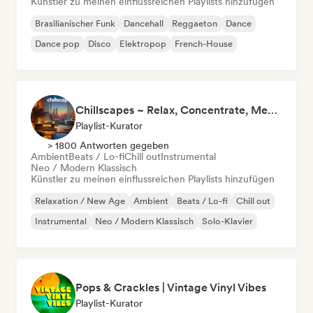
Künstler zu meinen einflussreichen Playlists hinzufügen
Brasilianischer Funk
Dancehall
Reggaeton
Dance
Dance pop
Disco
Elektropop
French-House
Chillscapes ~ Relax, Concentrate, Meditate, Sleep, Dream
Playlist-Kurator
> 1800 Antworten gegeben
Ambient
Beats / Lo-fi
Chill out
Instrumental
Neo / Modern Klassisch
Künstler zu meinen einflussreichen Playlists hinzufügen
Relaxation / New Age
Ambient
Beats / Lo-fi
Chill out
Instrumental
Neo / Modern Klassisch
Solo-Klavier
Pops & Crackles | Vintage Vinyl Vibes
Playlist-Kurator