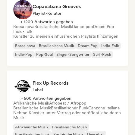
Copacabana Grooves
Playlist-Kurator
> 1200 Antworten gegeben
Bossa nova
Brasilianische Musik
Dance pop
Dream Pop
Indie-Folk
Künstler zu meinen einflussreichen Playlists hinzufügen
Bossa nova
Brasilianische Musik
Dream Pop
Indie-Folk
Indie-Pop
Pop-Soul
Singer-Songwriter
Surf-Rock
Flex Up Records
Label
> 500 Antworten gegeben
Afrikanische Musik
Afrobeat / Afropop
Brasilianische Musik
Brasilianischer Funk
Canzone Italiana
Nehme Künstler unter Vertrag oder veröffentliche deren
Musik
Afrikanische Musik
Brasilianische Musik
Brasilianischer Funk
Karibische Musik
Dancehall