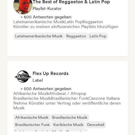
The Best of Reggaeton & Latin Pop
Playlist-Kurator
> 600 Antworten gegeben
Lateinamerikanische Musik
Latin Pop
Reggaeton
Künstler zu meinen einflussreichen Playlists hinzufügen
Lateinamerikanische Musik
Reggaeton
Latin Pop
Flex Up Records
Label
> 500 Antworten gegeben
Afrikanische Musik
Afrobeat / Afropop
Brasilianische Musik
Brasilianischer Funk
Canzone Italiana
Nehme Künstler unter Vertrag oder veröffentliche deren
Musik
Afrikanische Musik
Brasilianische Musik
Brasilianischer Funk
Karibische Musik
Dancehall
Lateinamerikanische Musik
Reggaeton