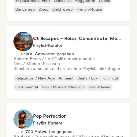
Brasilianischer Funk
Dancehall
Reggaeton
Dance
Dance pop
Disco
Elektropop
French-House
Chillscapes ~ Relax, Concentrate, Meditate, Sleep, Dream
Playlist-Kurator
> 1800 Antworten gegeben
Ambient
Beats / Lo-fi
Chill out
Instrumental
Neo / Modern Klassisch
Künstler zu meinen einflussreichen Playlists hinzufügen
Relaxation / New Age
Ambient
Beats / Lo-fi
Chill out
Instrumental
Neo / Modern Klassisch
Solo-Klavier
Pop Perfection
Playlist-Kurator
> 1700 Antworten gegeben
Afrobeat / Afropop
Kommerziell / Mainstream
Dance pop