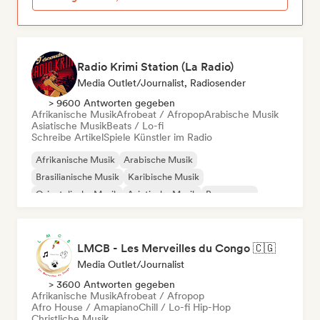
Radio Krimi Station (La Radio)
Media Outlet/Journalist, Radiosender
> 9600 Antworten gegeben
Afrikanische Musik
Afrobeat / Afropop
Arabische Musik
Asiatische Musik
Beats / Lo-fi
Schreibe Artikel
Spiele Künstler im Radio
Afrikanische Musik
Arabische Musik
Brasilianische Musik
Karibische Musik
Orientalische Musik
Asiatische Musik
Bossa nova
Indisches Indie
LMCB - Les Merveilles du Congo 🇨🇬
Media Outlet/Journalist
> 3600 Antworten gegeben
Afrikanische Musik
Afrobeat / Afropop
Afro House / Amapiano
Chill / Lo-fi Hip-Hop
Christliche Musik