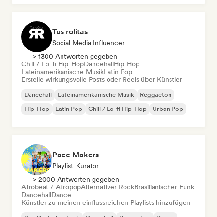
Afrobeat / Afropop
Tus rolitas
Social Media Influencer
> 1300 Antworten gegeben
Chill / Lo-fi Hip-Hop
Dancehall
Hip-Hop
Lateinamerikanische Musik
Latin Pop
Erstelle wirkungsvolle Posts oder Reels über Künstler
Dancehall
Lateinamerikanische Musik
Reggaeton
Hip-Hop
Latin Pop
Chill / Lo-fi Hip-Hop
Urban Pop
Pace Makers
Playlist-Kurator
> 2000 Antworten gegeben
Afrobeat / Afropop
Alternativer Rock
Brasilianischer Funk
Dancehall
Dance
Künstler zu meinen einflussreichen Playlists hinzufügen