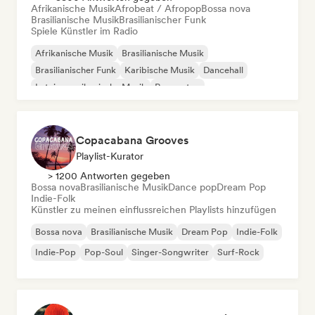
Afrikanische Musik
Afrobeat / Afropop
Bossa nova
Brasilianische Musik
Brasilianischer Funk
Spiele Künstler im Radio
Afrikanische Musik
Brasilianische Musik
Brasilianischer Funk
Karibische Musik
Dancehall
Lateinamerikanische Musik
Reggaeton
Traditionelle Musik
Copacabana Grooves
Playlist-Kurator
> 1200 Antworten gegeben
Bossa nova
Brasilianische Musik
Dance pop
Dream Pop
Indie-Folk
Künstler zu meinen einflussreichen Playlists hinzufügen
Bossa nova
Brasilianische Musik
Dream Pop
Indie-Folk
Indie-Pop
Pop-Soul
Singer-Songwriter
Surf-Rock