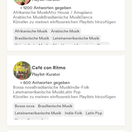
> 1200 Antworten gegeben
Afrikanische Musik
Afro House / Amapiano
Arabische Musik
Brasilianische Musik
Dance
Künstler zu meinen einflussreichen Playlists hinzufügen
Afrikanische Musik
Arabische Musik
Brasilianische Musik
Lateinamerikanische Musik
Orientalische Musik
Afro House / Amapiano
Dance
Indie-Dance
Café con Ritmo
Playlist-Kurator
> 600 Antworten gegeben
Bossa nova
Brasilianische Musik
Indie-Folk
Lateinamerikanische Musik
Latin Pop
Künstler zu meinen einflussreichen Playlists hinzufügen
Bossa nova
Brasilianische Musik
Lateinamerikanische Musik
Indie-Folk
Latin Pop
Singer-Songwriter