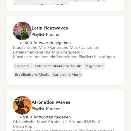
Internationaler Pop
Latin Pop
Latin Heatwaves
Playlist-Kurator
> 1600 Antworten gegeben
Brasilianische Musik
Karibische Musik
Dancehall
Lateinamerikanische Musik
Reggaeton
Künstler zu meinen einflussreichen Playlists hinzufügen
Dancehall
Lateinamerikanische Musik
Reggaeton
Brasilianische Musik
Karibische Musik
Afronation Waves
Playlist-Kurator
> 2100 Antworten gegeben
Afrikanische Musik
Afrobeat / Afropop
R&B
Soul
Urban Pop