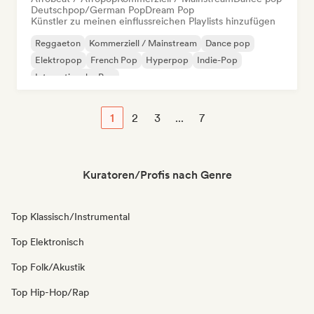
Deutschpop/German Pop
Dream Pop
Künstler zu meinen einflussreichen Playlists hinzufügen
Reggaeton
Kommerziell / Mainstream
Dance pop
Elektropop
French Pop
Hyperpop
Indie-Pop
Internationaler Pop
1
2
3
...
7
Kuratoren/Profis nach Genre
Top Klassisch/Instrumental
Top Elektronisch
Top Folk/Akustik
Top Hip-Hop/Rap