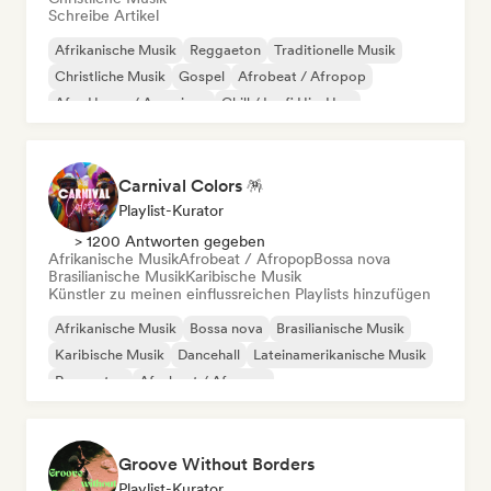
Schreibe Artikel
Afrikanische Musik
Reggaeton
Traditionelle Musik
Christliche Musik
Gospel
Afrobeat / Afropop
Afro House / Amapiano
Chill / Lo-fi Hip-Hop
Carnival Colors 🪅
Playlist-Kurator
> 1200 Antworten gegeben
Afrikanische Musik
Afrobeat / Afropop
Bossa nova
Brasilianische Musik
Karibische Musik
Künstler zu meinen einflussreichen Playlists hinzufügen
Afrikanische Musik
Bossa nova
Brasilianische Musik
Karibische Musik
Dancehall
Lateinamerikanische Musik
Reggaeton
Afrobeat / Afropop
Groove Without Borders
Playlist-Kurator