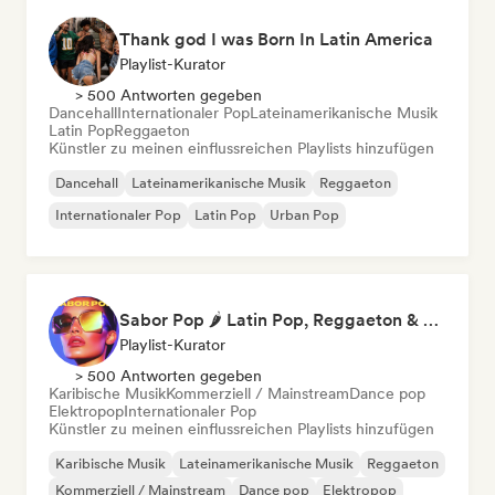
Thank god I was Born In Latin America
Playlist-Kurator
> 500 Antworten gegeben
Dancehall
Internationaler Pop
Lateinamerikanische Musik
Latin Pop
Reggaeton
Künstler zu meinen einflussreichen Playlists hinzufügen
Dancehall
Lateinamerikanische Musik
Reggaeton
Internationaler Pop
Latin Pop
Urban Pop
Sabor Pop 🌶️ Latin Pop, Reggaeton & Latin Club Hits
Playlist-Kurator
> 500 Antworten gegeben
Karibische Musik
Kommerziell / Mainstream
Dance pop
Elektropop
Internationaler Pop
Künstler zu meinen einflussreichen Playlists hinzufügen
Karibische Musik
Lateinamerikanische Musik
Reggaeton
Kommerziell / Mainstream
Dance pop
Elektropop