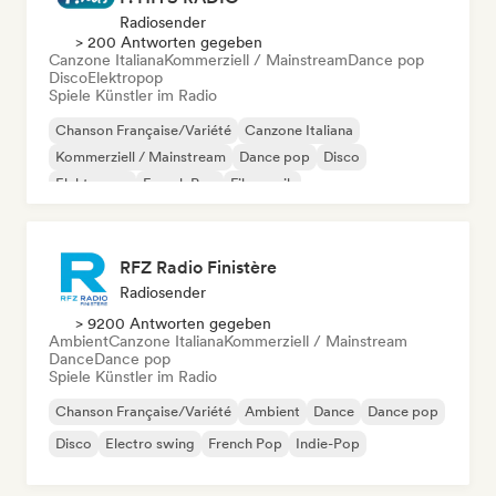
Radiosender
> 200 Antworten gegeben
Canzone Italiana
Kommerziell / Mainstream
Dance pop
Disco
Elektropop
Spiele Künstler im Radio
Chanson Française/Variété
Canzone Italiana
Kommerziell / Mainstream
Dance pop
Disco
Elektropop
French Pop
Filmmusik
RFZ Radio Finistère
Radiosender
> 9200 Antworten gegeben
Ambient
Canzone Italiana
Kommerziell / Mainstream
Dance
Dance pop
Spiele Künstler im Radio
Chanson Française/Variété
Ambient
Dance
Dance pop
Disco
Electro swing
French Pop
Indie-Pop