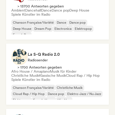
> 13700 Antworten gegeben
Ambient
Dancehall
Dance
Dance pop
Deep House
Spiele Künstler im Radio
Chanson Française/Variété
Dance
Dance pop
Deep House
Dream Pop
Electronica
Elektropop
French Pop
La S-Q Radio 2.0
Radiosender
> 1700 Antworten gegeben
Afro House / Amapiano
Musik für Kinder
Christliche Musik
Klassische Musik
Cloud Rap / Hip Hop
Spiele Künstler im Radio
Chanson Française/Variété
Christliche Musik
Cloud Rap / Hip Hop
Dance pop
Elektro-Jazz / Nu Jazz
Elektropop
French-House
Hip-Hop