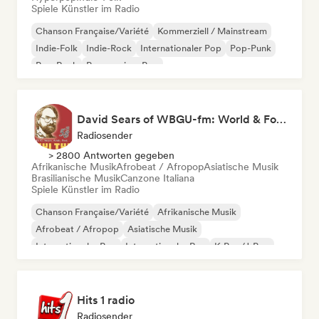
Spiele Künstler im Radio
Chanson Française/Variété
Kommerziell / Mainstream
Indie-Folk
Indie-Rock
Internationaler Pop
Pop-Punk
Pop-Rock
Progressiver Pop
David Sears of WBGU-fm: World & Folk Music DJ
Radiosender
> 2800 Antworten gegeben
Afrikanische Musik
Afrobeat / Afropop
Asiatische Musik
Brasilianische Musik
Canzone Italiana
Spiele Künstler im Radio
Chanson Française/Variété
Afrikanische Musik
Afrobeat / Afropop
Asiatische Musik
Internationaler Pop
Internationaler Rap
K-Pop/J-Pop
Französischer Rap
Hits 1 radio
Radiosender