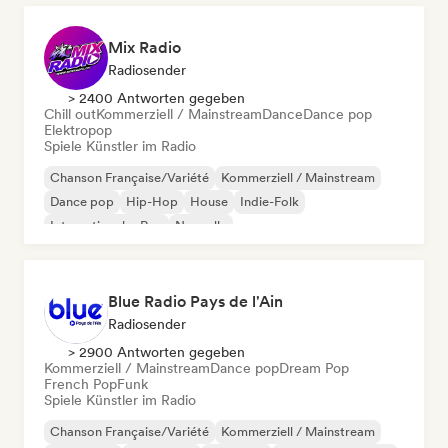
Mix Radio
Radiosender
> 2400 Antworten gegeben
Chill out
Kommerziell / Mainstream
Dance
Dance pop
Elektropop
Spiele Künstler im Radio
Chanson Française/Variété
Kommerziell / Mainstream
Dance pop
Hip-Hop
House
Indie-Folk
Internationaler Rap
Nouvelle
Blue Radio Pays de l'Ain
Radiosender
> 2900 Antworten gegeben
Kommerziell / Mainstream
Dance pop
Dream Pop
French Pop
Funk
Spiele Künstler im Radio
Chanson Française/Variété
Kommerziell / Mainstream