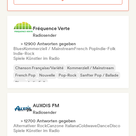
Fréquence Verte
Radiosender
> 12900 Antworten gegeben
Blues
Kommerziell / Mainstream
French Pop
Indie-Folk
Indie-Rock
Spiele Künstler im Radio
Chanson Française/Variété
Kommerziell / Mainstream
French Pop
Nouvelle
Pop-Rock
Sanfter Pop / Ballade
Blues
Indie-Folk
AUXOIS FM
Radiosender
> 12700 Antworten gegeben
Alternativer Rock
Canzone Italiana
Coldwave
Dance
Disco
Spiele Künstler im Radio