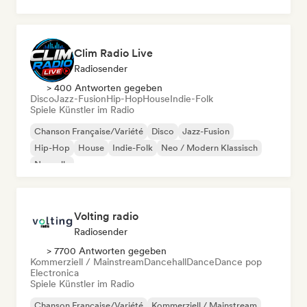
Dance
Dance pop
Elektropop
Clim Radio Live
Radiosender
> 400 Antworten gegeben
Disco
Jazz-Fusion
Hip-Hop
House
Indie-Folk
Spiele Künstler im Radio
Chanson Française/Variété
Disco
Jazz-Fusion
Hip-Hop
House
Indie-Folk
Neo / Modern Klassisch
Nouvelle
Volting radio
Radiosender
> 7700 Antworten gegeben
Kommerziell / Mainstream
Dancehall
Dance
Dance pop
Electronica
Spiele Künstler im Radio
Chanson Française/Variété
Kommerziell / Mainstream