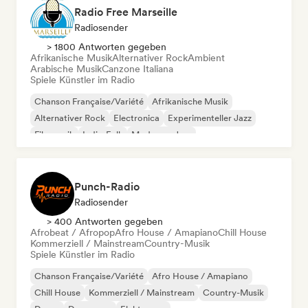
Radio Free Marseille
Radiosender
> 1800 Antworten gegeben
Afrikanische Musik
Alternativer Rock
Ambient
Arabische Musik
Canzone Italiana
Spiele Künstler im Radio
Chanson Française/Variété
Afrikanische Musik
Alternativer Rock
Electronica
Experimenteller Jazz
Filmmusik
Indie-Folk
Moderner Jazz
Punch-Radio
Radiosender
> 400 Antworten gegeben
Afrobeat / Afropop
Afro House / Amapiano
Chill House
Kommerziell / Mainstream
Country-Musik
Spiele Künstler im Radio
Chanson Française/Variété
Afro House / Amapiano
Chill House
Kommerziell / Mainstream
Country-Musik