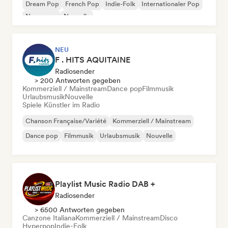
Dream Pop
French Pop
Indie-Folk
Internationaler Pop
New wave
Nouvelle
NEU
F . HITS AQUITAINE
Radiosender
> 200 Antworten gegeben
Kommerziell / Mainstream
Dance pop
Filmmusik
Urlaubsmusik
Nouvelle
Spiele Künstler im Radio
Chanson Française/Variété
Kommerziell / Mainstream
Dance pop
Filmmusik
Urlaubsmusik
Nouvelle
Playlist Music Radio DAB +
Radiosender
> 6500 Antworten gegeben
Canzone Italiana
Kommerziell / Mainstream
Disco
Hyperpop
Indie-Folk