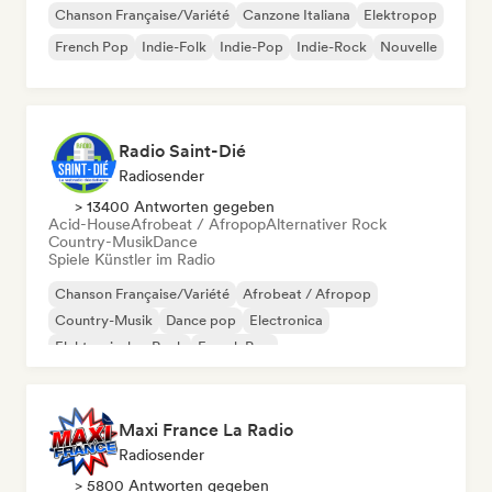
Chanson Française/Variété
Canzone Italiana
Elektropop
French Pop
Indie-Folk
Indie-Pop
Indie-Rock
Nouvelle
Radio Saint-Dié
Radiosender
> 13400 Antworten gegeben
Acid-House
Afrobeat / Afropop
Alternativer Rock
Country-Musik
Dance
Spiele Künstler im Radio
Chanson Française/Variété
Afrobeat / Afropop
Country-Musik
Dance pop
Electronica
Elektronischer Rock
French Pop
Hard Dance / Hardcore / Hardstyle
Maxi France La Radio
Radiosender
> 5800 Antworten gegeben