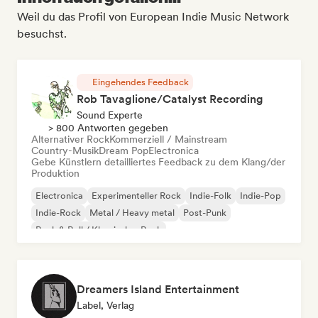
Weil du das Profil von European Indie Music Network
besuchst.
Eingehendes Feedback
Rob Tavaglione/Catalyst Recording
Sound Experte
> 800 Antworten gegeben
Alternativer Rock
Kommerziell / Mainstream
Country-Musik
Dream Pop
Electronica
Gebe Künstlern detailliertes Feedback zu dem Klang/der
Produktion
Electronica
Experimenteller Rock
Indie-Folk
Indie-Pop
Indie-Rock
Metal / Heavy metal
Post-Punk
Rock & Roll / Klassischer Rock
Dreamers Island Entertainment
Label, Verlag