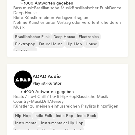
> 1000 Antworten gegeben
Bass music
Brasilianische Musik
Brasilianischer Funk
Dance
Deep House
Biete Künstlern einen Verlagsvertrag an
Nehme Künstler unter Vertrag oder veröffentliche deren
Musik
Brasilianischer Funk
Deep House
Electronica
Elektropop
Future House
Hip-Hop
House
Tech House
ADAD Audio
Playlist-Kurator
> 4900 Antworten gegeben
Beats / Lo-fi
Chill / Lo-fi Hip-Hop
Klassische Musik
Country-Musik
Drill/Jersey
Künstler zu meinen einflussreichen Playlists hinzufügen
Hip-Hop
Indie-Folk
Indie-Pop
Indie-Rock
Instrumental
Instrumentaler Hip-Hop
Internationaler Rap
Rap auf Englisch