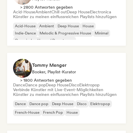
> 2800 Antworten gegeben
Acid-House
Ambient
Chill out
Deep House
Electronica
Künstler zu meinen einflussreichen Playlists hinzufügen
Acid-House
Ambient
Deep House
House
Indie-Dance
Melodic & Progressive House
Minimal
Organischer House / Downtempo
Tommy Menger
Booker, Playlist-Kurator
> 1800 Antworten gegeben
Dance
Dance pop
Deep House
Disco
Elektropop
Verbinde Künstler mit Live-Event-Möglichkeiten
Künstler zu meinen einflussreichen Playlists hinzufügen
Dance
Dance pop
Deep House
Disco
Elektropop
French-House
French Pop
House