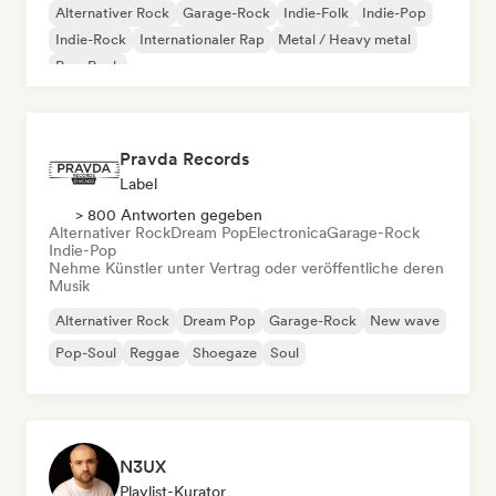
Alternativer Rock
Garage-Rock
Indie-Folk
Indie-Pop
Indie-Rock
Internationaler Rap
Metal / Heavy metal
Pop-Rock
Pravda Records
Label
> 800 Antworten gegeben
Alternativer Rock
Dream Pop
Electronica
Garage-Rock
Indie-Pop
Nehme Künstler unter Vertrag oder veröffentliche deren
Musik
Alternativer Rock
Dream Pop
Garage-Rock
New wave
Pop-Soul
Reggae
Shoegaze
Soul
N3UX
Playlist-Kurator