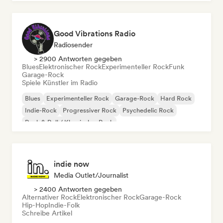
Good Vibrations Radio
Radiosender
> 2900 Antworten gegeben
Blues
Elektronischer Rock
Experimenteller Rock
Funk
Garage-Rock
Spiele Künstler im Radio
Blues
Experimenteller Rock
Garage-Rock
Hard Rock
Indie-Rock
Progressiver Rock
Psychedelic Rock
Rock & Roll / Klassischer Rock
indie now
Media Outlet/Journalist
> 2400 Antworten gegeben
Alternativer Rock
Elektronischer Rock
Garage-Rock
Hip-Hop
Indie-Folk
Schreibe Artikel