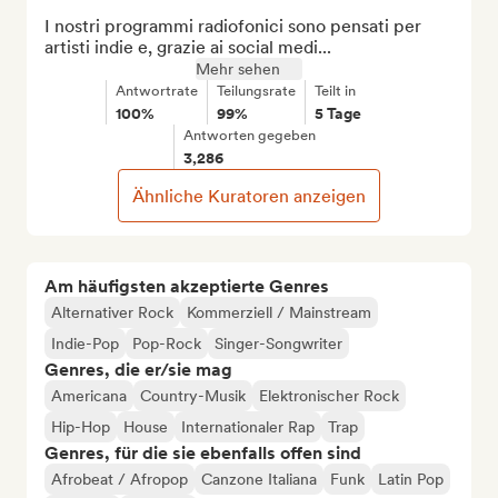
I nostri programmi radiofonici sono pensati per 
artisti indie e, grazie ai social medi...
Mehr sehen
Antwortrate
Teilungsrate
Teilt in
100%
99%
5 Tage
Antworten gegeben
3,286
Ähnliche Kuratoren anzeigen
Am häufigsten akzeptierte Genres
Alternativer Rock
Kommerziell / Mainstream
Indie-Pop
Pop-Rock
Singer-Songwriter
Genres, die er/sie mag
Americana
Country-Musik
Elektronischer Rock
Hip-Hop
House
Internationaler Rap
Trap
Genres, für die sie ebenfalls offen sind
Afrobeat / Afropop
Canzone Italiana
Funk
Latin Pop