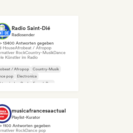
Radio Saint-Dié
Radiosender
> 13400 Antworten gegeben
d-House
Afrobeat / Afropop
ernativer Rock
Country-Musik
Dance
le Künstler im Radio
robeat / Afropop
Country-Musik
nce pop
Electronica
ktronischer Rock
French Pop
d Dance / Hardcore / Hardstyle
rd Rock
musicafrancesaactual
Playlist-Kurator
> 1100 Antworten gegeben
ernativer Rock
Dance pop