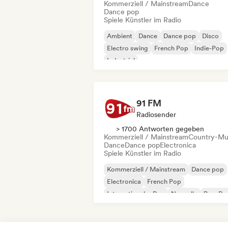
Kommerziell / Mainstream
Dance
Dance pop
Spiele Künstler im Radio
Ambient
Dance
Dance pop
Disco
Electro swing
French Pop
Indie-Pop
Industrial
91 FM
Radiosender
> 1700 Antworten gegeben
Kommerziell / Mainstream
Country-Mu
Dance
Dance pop
Electronica
Spiele Künstler im Radio
Kommerziell / Mainstream
Dance pop
Electronica
French Pop
Internationaler Pop
Nouvelle
Pop-Ro
Chanson Française/Variété