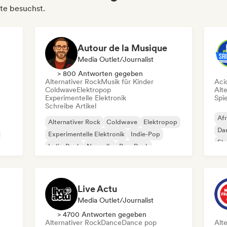
rte besuchst.
Autour de la Musique
Media Outlet/Journalist
> 800 Antworten gegeben
Alternativer Rock
Musik für Kinder
Aci
Coldwave
Elektropop
Alt
Experimentelle Elektronik
Spie
Schreibe Artikel
Af
Alternativer Rock
Coldwave
Elektropop
Da
Experimentelle Elektronik
Indie-Pop
Ele
Indie-Rock
Nouvelle
Pop-Rock
Har
Ha
Live Actu
Media Outlet/Journalist
> 4700 Antworten gegeben
Alternativer Rock
Dance
Dance pop
Alt