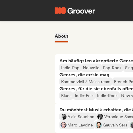
About
Am häufigsten akzeptierte Genre
Indie-Pop
Nouvelle
Pop-Rock
Sin
Genres, die er/sie mag
Kommerziell / Mainstream
French P
Genres, für die sie ebenfalls offe
Blues
Indie-Folk
Indie-Rock
New 
Du möchtest Musik erhalten, die äh
Alain Souchon
Véronique San
Marc Lavoine
Gauvain Sers