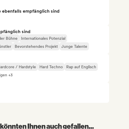
ie ebenfalls empfänglich sind
mpfänglich sind
der Bühne
Internationales Potenzial
ünstler
Bevorstehendes Projekt
Junge Talente
ardcore / Hardstyle
Hard Techno
Rap auf Englisch
igen +3
könnten Ihnen auch gefallen...