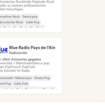
ktronischer Rock
Indie-Pop
Indie-Rock
stler zu meinen einflussreichen
lists hinzufügen
ernativer Rock
Dance pop
ktronischer Rock
Indie-Pop
ie-Rock
Pop-Punk
Pop-Rock
p-Soul
Blue Radio Pays de l'Ain
Radiosender
> 2900 Antworten gegeben
merziell / Mainstream
Dance pop
am Pop
French Pop
Funk
le Künstler im Radio
merziell / Mainstream
Dream Pop
ench Pop
Indie-Folk
ernationaler Pop
New wave
Nouvelle
p-Rock