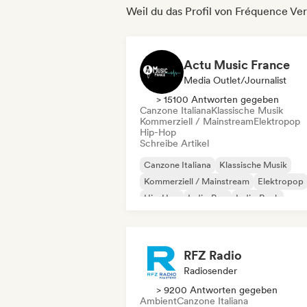
Weil du das Profil von Fréquence Ve
Actu Music France
Media Outlet/Journalist
> 15100 Antworten gegeben
Canzone Italiana
Klassische Musik
Kommerziell / Mainstream
Elektropop
Hip-Hop
Schreibe Artikel
Canzone Italiana
Klassische Musik
Kommerziell / Mainstream
Elektropop
Hip-Hop
Indie-Pop
Indie-Rock
Internationaler Pop
RFZ Radio
Radiosender
> 9200 Antworten gegeben
Ambient
Canzone Italiana