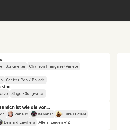
s
ger-Songwriter
Chanson Française/Variété
op
Sanfter Pop / Ballade
n sind
wave
Singer-Songwriter
nlich ist wie die von...
son
Renaud
Bénabar
Clara Luciani
Bernard Lavilliers
Alle anzeigen +12