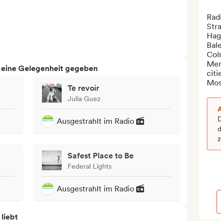
Radi
Stra
Hag
Bal
Colm
Men
h eine Gelegenheit gegeben
citie
Most
Te revoir
Julia Guez
D
Ausgestrahlt im Radio
d
Safest Place to Be
Federal Lights
Ausgestrahlt im Radio
 liebt