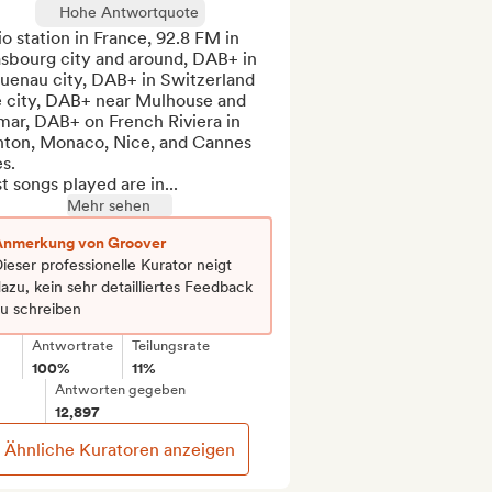
Hohe Antwortquote
o station in France, 92.8 FM in 
sbourg city and around, DAB+ in 
uenau city, DAB+ in Switzerland 
e city, DAB+ near Mulhouse and 
ar, DAB+ on French Riviera in 
ton, Monaco, Nice, and Cannes 
s.

 songs played are in...
Mehr sehen
Anmerkung von Groover
ieser professionelle Kurator neigt
azu, kein sehr detailliertes Feedback
zu schreiben
Antwortrate
Teilungsrate
100%
11%
Antworten gegeben
12,897
Ähnliche Kuratoren anzeigen