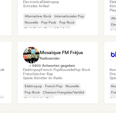
Electronica
Elektropop
Ele
Schreibe Artikel
Kün
Play
Alternativer Rock
Internationaler Pop
Alt
Nouvelle
Pop-Punk
Pop-Rock
Ele
Punk-Rock
Rap auf Englisch
Ind
Französischer Rap
Po
Mosaïque FM Fréjus
Radiosender
> 5400 Antworten gegeben
sik
Elektropop
French Pop
Nouvelle
Pop-Rock
Kom
Französischer Rap
Dre
Spiele Künstler im Radio
Spie
Elektropop
French Pop
Nouvelle
Kom
Pop-Rock
Chanson Française/Variété
Fr
ck
Französischer Rap
Int
Po