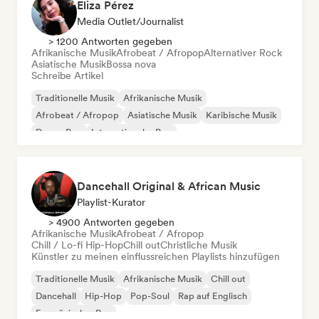
Eliza Pérez
Media Outlet/Journalist
> 1200 Antworten gegeben
Afrikanische Musik
Afrobeat / Afropop
Alternativer Rock
Asiatische Musik
Bossa nova
Schreibe Artikel
Traditionelle Musik
Afrikanische Musik
Afrobeat / Afropop
Asiatische Musik
Karibische Musik
Dream Pop
Internationaler Pop
Lateinamerikanische Musik
Dancehall Original & African Music
Playlist-Kurator
> 4900 Antworten gegeben
Afrikanische Musik
Afrobeat / Afropop
Chill / Lo-fi Hip-Hop
Chill out
Christliche Musik
Künstler zu meinen einflussreichen Playlists hinzufügen
Traditionelle Musik
Afrikanische Musik
Chill out
Dancehall
Hip-Hop
Pop-Soul
Rap auf Englisch
Französischer Rap