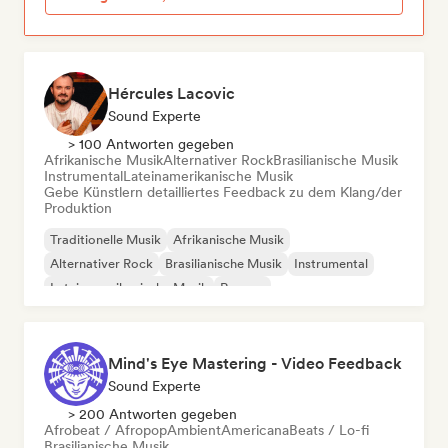
Hércules Lacovic
Sound Experte
> 100 Antworten gegeben
Afrikanische Musik
Alternativer Rock
Brasilianische Musik
Instrumental
Lateinamerikanische Musik
Gebe Künstlern detailliertes Feedback zu dem Klang/der
Produktion
Traditionelle Musik
Afrikanische Musik
Alternativer Rock
Brasilianische Musik
Instrumental
Lateinamerikanische Musik
Reggae
Relaxation / New Age
Mind's Eye Mastering - Video Feedback
Sound Experte
> 200 Antworten gegeben
Afrobeat / Afropop
Ambient
Americana
Beats / Lo-fi
Brasilianische Musik