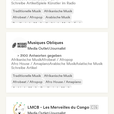
Schreibe Artikel
Spiele Künstler im Radio
Traditionelle Musik
Afrikanische Musik
Afrobeat / Afropop
Arabische Musik
Brasilianische Musik
Karibische Musik
Funk
Internationaler Rap
Musiques Obliques
Media Outlet/Journalist
> 3100 Antworten gegeben
Afrikanische Musik
Afrobeat / Afropop
Afro House / Amapiano
Arabische Musik
Asiatische Musik
Schreibe Artikel
Traditionelle Musik
Afrikanische Musik
Afrobeat / Afropop
Afro House / Amapiano
Arabische Musik
Brasilianische Musik
Brasilianischer Funk
Jazz-Fusion
LMCB - Les Merveilles du Congo 🇨🇬
Media Outlet/Journalist