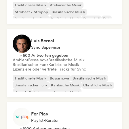
Traditionelle Musik
Afrikanische Musik
Afrobeat / Afropop
Brasilianische Musik
Brasilianischer Funk
Karibische Musik
Dancehall
Dub
Luis Bernal
Sync Supervisor
> 600 Antworten gegeben
Ambient
Bossa nova
Brasilianische Musik
Brasilianischer Funk
Karibische Musik
Lizenziere oder vertrete Tracks für Sync
Traditionelle Musik
Bossa nova
Brasilianische Musik
Brasilianischer Funk
Karibische Musik
Christliche Musik
Dancehall
Lateinamerikanische Musik
For Play
Playlist-Kurator
> 1900 Antworten gegeben