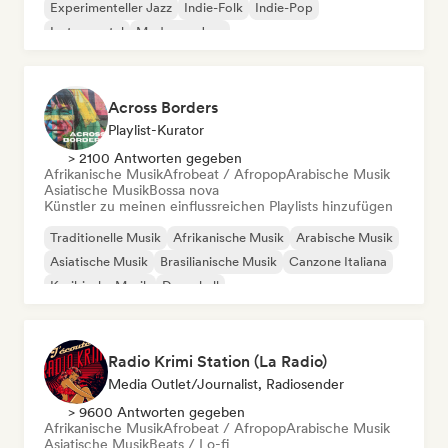
Experimenteller Jazz
Indie-Folk
Indie-Pop
Instrumental
Moderner Jazz
Across Borders
Playlist-Kurator
> 2100 Antworten gegeben
Afrikanische Musik
Afrobeat / Afropop
Arabische Musik
Asiatische Musik
Bossa nova
Künstler zu meinen einflussreichen Playlists hinzufügen
Traditionelle Musik
Afrikanische Musik
Arabische Musik
Asiatische Musik
Brasilianische Musik
Canzone Italiana
Karibische Musik
Dancehall
Radio Krimi Station (La Radio)
Media Outlet/Journalist, Radiosender
> 9600 Antworten gegeben
Afrikanische Musik
Afrobeat / Afropop
Arabische Musik
Asiatische Musik
Beats / Lo-fi