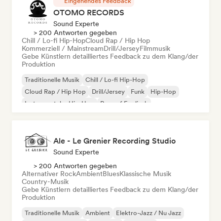
Eingehendes Feedback
OTOMO RECORDS
Sound Experte
> 200 Antworten gegeben
Chill / Lo-fi Hip-Hop
Cloud Rap / Hip Hop
Kommerziell / Mainstream
Drill/Jersey
Filmmusik
Gebe Künstlern detailliertes Feedback zu dem Klang/der
Produktion
Traditionelle Musik
Chill / Lo-fi Hip-Hop
Cloud Rap / Hip Hop
Drill/Jersey
Funk
Hip-Hop
Instrumentaler Hip-Hop
Rap auf Englisch
Ale - Le Grenier Recording Studio
Sound Experte
> 200 Antworten gegeben
Alternativer Rock
Ambient
Blues
Klassische Musik
Country-Musik
Gebe Künstlern detailliertes Feedback zu dem Klang/der
Produktion
Traditionelle Musik
Ambient
Elektro-Jazz / Nu Jazz