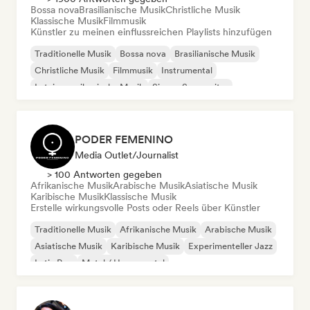
Bossa nova
Brasilianische Musik
Christliche Musik
Klassische Musik
Filmmusik
Künstler zu meinen einflussreichen Playlists hinzufügen
Traditionelle Musik
Bossa nova
Brasilianische Musik
Christliche Musik
Filmmusik
Instrumental
Lateinamerikanische Musik
Singer-Songwriter
PODER FEMENINO
Media Outlet/Journalist
> 100 Antworten gegeben
Afrikanische Musik
Arabische Musik
Asiatische Musik
Karibische Musik
Klassische Musik
Erstelle wirkungsvolle Posts oder Reels über Künstler
Traditionelle Musik
Afrikanische Musik
Arabische Musik
Asiatische Musik
Karibische Musik
Experimenteller Jazz
Latin Pop
Metal / Heavy metal