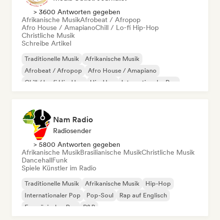
> 3600 Antworten gegeben
Afrikanische Musik
Afrobeat / Afropop
Afro House / Amapiano
Chill / Lo-fi Hip-Hop
Christliche Musik
Schreibe Artikel
Traditionelle Musik
Afrikanische Musik
Afrobeat / Afropop
Afro House / Amapiano
Chill / Lo-fi Hip-Hop
Hip-Hop
Internationaler Rap
Rap auf Englisch
Nam Radio
Radiosender
> 5800 Antworten gegeben
Afrikanische Musik
Brasilianische Musik
Christliche Musik
Dancehall
Funk
Spiele Künstler im Radio
Traditionelle Musik
Afrikanische Musik
Hip-Hop
Internationaler Pop
Pop-Soul
Rap auf Englisch
Französischer Rap
R&B