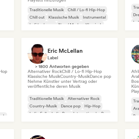
Playlists hinzufügen
Tra
Traditionelle Musik
Chill / Lo-fi Hip-Hop
Dr
Chill out
Klassische Musik
Instrumental
Ind
Lofi bedroom
Neo / Modern Klassisch
Solo-Klavier
Eric McLellan
Label
> 1800 Antworten gegeben
-Hop
Alternativer Rock
Chill / Lo-fi Hip-Hop
Afr
Klassische Musik
Country-Musik
Dance pop
Ara
Nehme Künstler unter Vertrag oder
Bos
veröffentliche deren Musik
Kün
Play
Traditionelle Musik
Alternativer Rock
Tra
Country-Musik
Dance pop
Hip-Hop
Ar
Indie-Folk
Indie-Pop
Internationaler Pop
ock
Bra
Kar