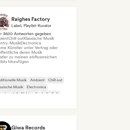
z-Fusion
Indisches Indie
Raighes Factory
Label, Playlist-Kurator
> 3600 Antworten gegeben
ient
Chill out
Klassische Musik
ntry-Musik
Electronica
me Künstler unter Vertrag oder
öffentliche deren Musik
stler zu meinen einflussreichen
lists hinzufügen
ditionelle Musik
Ambient
Chill out
ssische Musik
Electronica
erimentelle Elektronik
Indie-Folk
trumental
Giwa Records