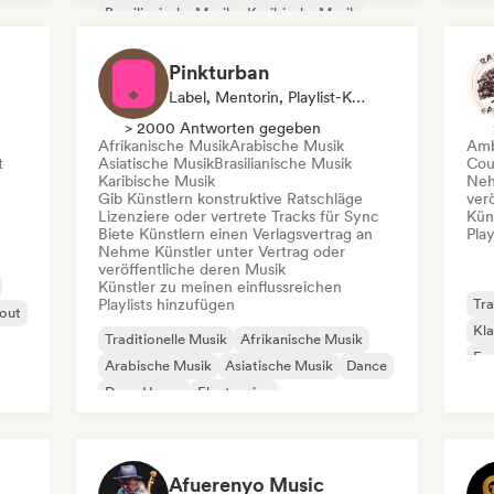
Brasilianische Musik
Karibische Musik
Jaz
Dancehall
Indie-Dance
Pinkturban
Label, Mentorin, Playlist-Kurator, Verlag, Sync Supervisor
> 2000 Antworten gegeben
Afrikanische Musik
Arabische Musik
Amb
t
Asiatische Musik
Brasilianische Musik
Cou
Karibische Musik
Neh
Gib Künstlern konstruktive Ratschläge
ver
Lizenziere oder vertrete Tracks für Sync
Kün
Biete Künstlern einen Verlagsvertrag an
Play
Nehme Künstler unter Vertrag oder
veröffentliche deren Musik
Künstler zu meinen einflussreichen
Playlists hinzufügen
Tra
 out
Kla
Traditionelle Musik
Afrikanische Musik
Exp
Arabische Musik
Asiatische Musik
Dance
Ins
Deep House
Electronica
Experimentelle Elektronik
Afuerenyo Music