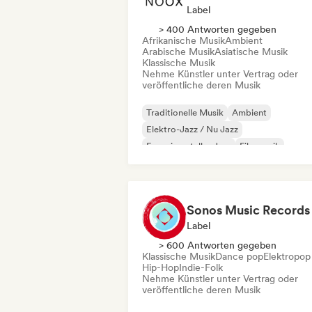
Label
> 400 Antworten gegeben
Afrikanische Musik
Ambient
Arabische Musik
Asiatische Musik
Klassische Musik
Nehme Künstler unter Vertrag oder
veröffentliche deren Musik
Traditionelle Musik
Ambient
Elektro-Jazz / Nu Jazz
Experimenteller Jazz
Filmmusik
Jazz-Fusion
Indie-Folk
Instrumental
Sonos Music Records
Label
> 600 Antworten gegeben
Klassische Musik
Dance pop
Elektropop
Hip-Hop
Indie-Folk
Nehme Künstler unter Vertrag oder
veröffentliche deren Musik