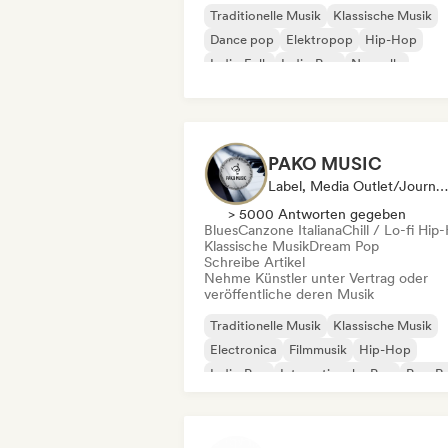
Traditionelle Musik
Klassische Musik
Dance pop
Elektropop
Hip-Hop
Indie-Folk
Indie-Pop
Nouvelle
PAKO MUSIC
Label, Media Outlet/Journalist
> 5000 Antworten gegeben
Blues
Canzone Italiana
Chill / Lo-fi Hip
Klassische Musik
Dream Pop
Schreibe Artikel
Nehme Künstler unter Vertrag oder
veröffentliche deren Musik
Traditionelle Musik
Klassische Musik
Electronica
Filmmusik
Hip-Hop
Indie-Pop
Internationaler Pop
Pop-R