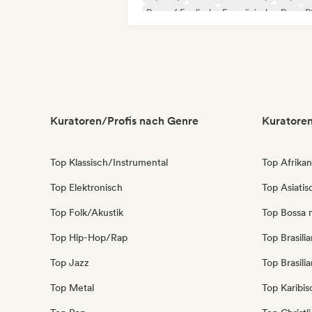
Rap auf Englisch
Französischer Rap
R
Kuratoren/Profis nach Genre
Kuratoren
Top Klassisch/Instrumental
Top Afrika
Top Elektronisch
Top Asiati
Top Folk/Akustik
Top Bossa 
Top Hip-Hop/Rap
Top Brasili
Top Jazz
Top Brasili
Top Metal
Top Karibi