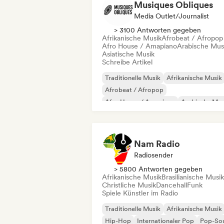
Musiques Obliques
Media Outlet/Journalist
> 3100 Antworten gegeben
Afrikanische Musik
Afrobeat / Afropop
Afro House / Amapiano
Arabische Mus
Asiatische Musik
Schreibe Artikel
Traditionelle Musik
Afrikanische Musik
Afrobeat / Afropop
Afro House / Amapiano
Arabische Mus
Brasilianische Musik
Brasilianischer Fu
Jazz-Fusion
Nam Radio
Radiosender
> 5800 Antworten gegeben
Afrikanische Musik
Brasilianische Musik
Christliche Musik
Dancehall
Funk
Spiele Künstler im Radio
Traditionelle Musik
Afrikanische Musik
Hip-Hop
Internationaler Pop
Pop-So