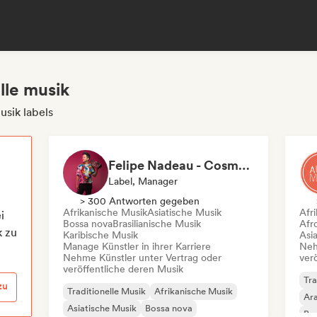
elle musik
usik labels
Felipe Nadeau - Cosmovision Records & Ritmos del Sur
Label, Manager
> 300 Antworten gegeben
Afrikanische Musik
Asiatische Musik
Afr
i
Bossa nova
Brasilianische Musik
Afr
k zu
Karibische Musik
Asi
Manage Künstler in ihrer Karriere
Neh
Nehme Künstler unter Vertrag oder
ver
veröffentliche deren Musik
Tra
zu
Traditionelle Musik
Afrikanische Musik
Ar
Asiatische Musik
Bossa nova
Bra