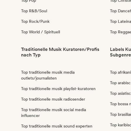
Top Pop
Top Christl
Top R&B/Soul
Top Danceh
Top Rock/Punk
Top Latein
Top World / Spirituell
Top Regga
Traditionelle Musik Kuratoren/Profis
Labels Ku
nach Typ
Subgenre
Top traditionelle musik media
Top afrikan
outlets/journalisten
Top arabisc
Top traditionelle musik playlist-kuratoren
Top asiatis
Top traditionelle musik radiosender
Top bossa n
Top traditionelle musik social media
Top brasili
influencer
Top karibis
Top traditionelle musik sound experten