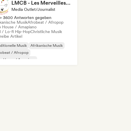
LMCB - Les Merveilles du Congo 🇨🇬
Media Outlet/Journalist
> 3600 Antworten gegeben
ikanische Musik
Afrobeat / Afropop
o House / Amapiano
l / Lo-fi Hip-Hop
Christliche Musik
eibe Artikel
ditionelle Musik
Afrikanische Musik
robeat / Afropop
ro House / Amapiano
ll / Lo-fi Hip-Hop
Hip-Hop
ernationaler Rap
Rap auf Englisch