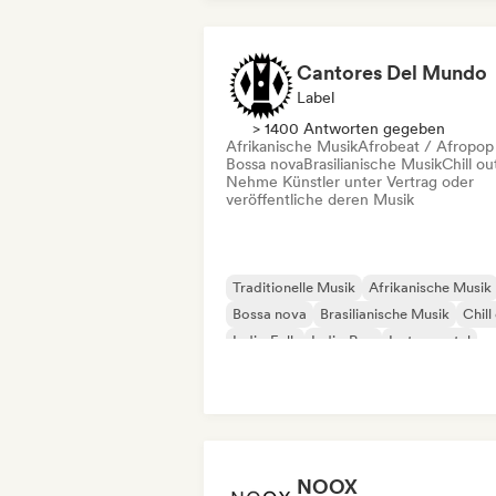
Cantores Del Mundo
Label
> 1400 Antworten gegeben
Afrikanische Musik
Afrobeat / Afropop
Bossa nova
Brasilianische Musik
Chill ou
Nehme Künstler unter Vertrag oder
veröffentliche deren Musik
Traditionelle Musik
Afrikanische Musik
Bossa nova
Brasilianische Musik
Chill
Indie-Folk
Indie-Pop
Instrumental
NOOX