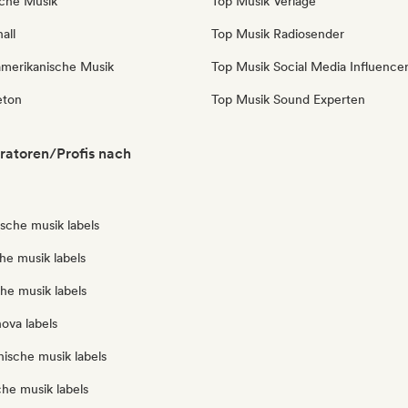
iche Musik
Top Musik Verlage
all
Top Musik Radiosender
amerikanische Musik
Top Musik Social Media Influence
eton
Top Musik Sound Experten
ratoren/Profis nach
ische musik labels
he musik labels
che musik labels
ova labels
anische musik labels
che musik labels