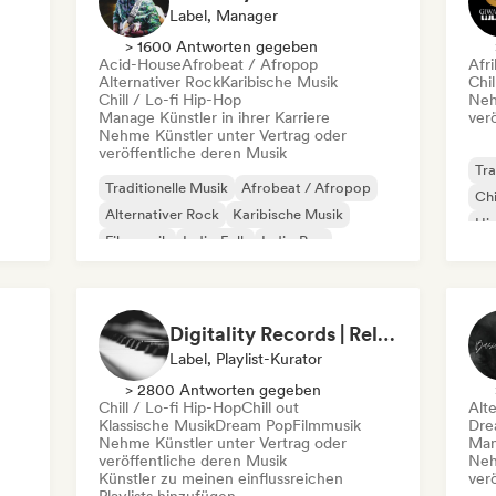
Label, Manager
> 1600 Antworten gegeben
Acid-House
Afrobeat / Afropop
Afr
Alternativer Rock
Karibische Musik
Chil
Chill / Lo-fi Hip-Hop
Neh
Manage Künstler in ihrer Karriere
ver
Nehme Künstler unter Vertrag oder
veröffentliche deren Musik
Tra
Traditionelle Musik
Afrobeat / Afropop
Chi
Alternativer Rock
Karibische Musik
Hi
Filmmusik
Indie-Folk
Indie-Pop
Po
Lateinamerikanische Musik
Digitality Records | Relaxing Piano Music
Label, Playlist-Kurator
> 2800 Antworten gegeben
Chill / Lo-fi Hip-Hop
Chill out
Alt
Klassische Musik
Dream Pop
Filmmusik
Dre
Nehme Künstler unter Vertrag oder
Mana
veröffentliche deren Musik
Neh
Künstler zu meinen einflussreichen
ver