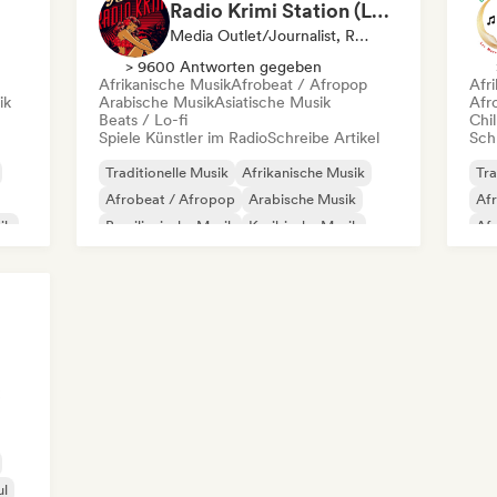
Radio Krimi Station (La Radio)
Media Outlet/Journalist, Radiosender
> 9600 Antworten gegeben
Afrikanische Musik
Afrobeat / Afropop
Afr
ik
Arabische Musik
Asiatische Musik
Afr
Beats / Lo-fi
Chil
Spiele Künstler im Radio
Schreibe Artikel
Schr
Traditionelle Musik
Afrikanische Musik
Tra
Afrobeat / Afropop
Arabische Musik
Af
ik
Brasilianische Musik
Karibische Musik
Af
nk
Funk
Internationaler Rap
Chi
Int
ul