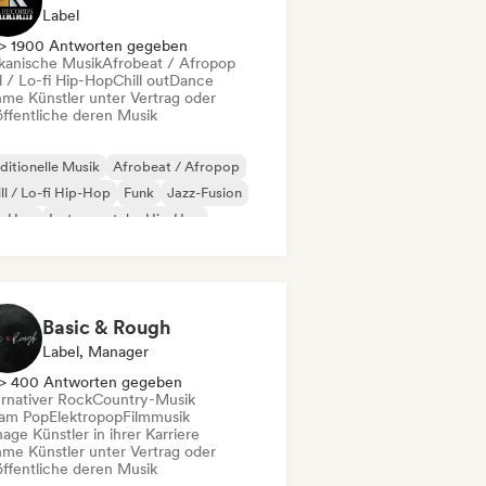
Label
> 1900 Antworten gegeben
ikanische Musik
Afrobeat / Afropop
l / Lo-fi Hip-Hop
Chill out
Dance
me Künstler unter Vertrag oder
öffentliche deren Musik
ditionelle Musik
Afrobeat / Afropop
ll / Lo-fi Hip-Hop
Funk
Jazz-Fusion
p-Hop
Instrumentaler Hip-Hop
p-Soul
Basic & Rough
Label, Manager
> 400 Antworten gegeben
ernativer Rock
Country-Musik
am Pop
Elektropop
Filmmusik
ge Künstler in ihrer Karriere
me Künstler unter Vertrag oder
öffentliche deren Musik