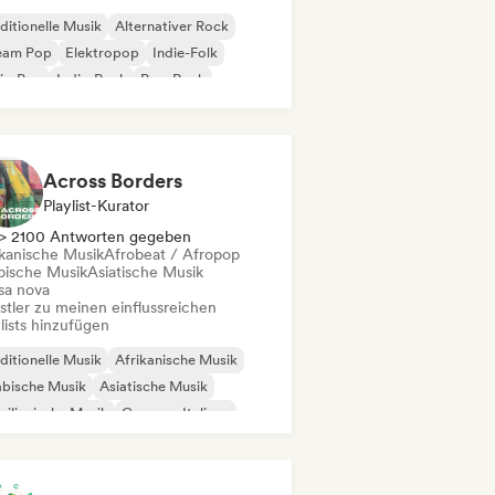
ditionelle Musik
Alternativer Rock
eam Pop
Elektropop
Indie-Folk
ie-Pop
Indie-Rock
Pop-Rock
Across Borders
Playlist-Kurator
> 2100 Antworten gegeben
ikanische Musik
Afrobeat / Afropop
bische Musik
Asiatische Musik
sa nova
stler zu meinen einflussreichen
lists hinzufügen
ditionelle Musik
Afrikanische Musik
abische Musik
Asiatische Musik
silianische Musik
Canzone Italiana
ibische Musik
Dancehall