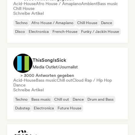
Acid-House
Afro House / Amapiano
Ambient
Bass music
Chill House
Schreibe Artikel
Techno
Afro House / Amapiano
Chill House
Dance
Disco
Electronica
French-House
Funky / Jackin House
ThisSongIsSick
Media Outlet/Journalist
> 3000 Antworten gegeben
Acid-House
Bass music
Chill out
Cloud Rap / Hip Hop
Dance
Schreibe Artikel
Techno
Bass music
Chill out
Dance
Drum and Bass
Dubstep
Electronica
Future House