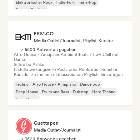
Elektronischer Rock
Indie-Folk
Indie-Pop
Rap auf Englisch
EKM.CO
Media Outlet/Journalist, Playlist-Kurator
> 5500 Antworten gegeben
Afro House / Amapiano
Ambient
Beats / Lo-fi
Chill out
Dance
Schreibe Artikel
Erstelle wirkungsvolle Posts oder Reels über Künstler
Künstler zu meinen einflussreichen Playlists hinzufügen
Techno
Afro House / Amapiano
Dance pop
Deep House
Drum and Bass
Dubstep
Hard Techno
Indie-Dance
Guettapen
Media Outlet/Journalist
> 3500 Antworten gegeben