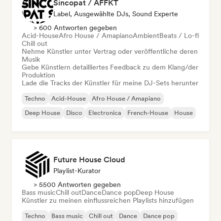
Sincopat / AFFKT
Label, Ausgewählte DJs, Sound Experte
> 600 Antworten gegeben
Acid-House
Afro House / Amapiano
Ambient
Beats / Lo-fi
Chill out
Nehme Künstler unter Vertrag oder veröffentliche deren
Musik
Gebe Künstlern detailliertes Feedback zu dem Klang/der
Produktion
Lade die Tracks der Künstler für meine DJ-Sets herunter
Techno
Acid-House
Afro House / Amapiano
Deep House
Disco
Electronica
French-House
House
Future House Cloud
Playlist-Kurator
> 5500 Antworten gegeben
Bass music
Chill out
Dance
Dance pop
Deep House
Künstler zu meinen einflussreichen Playlists hinzufügen
Techno
Bass music
Chill out
Dance
Dance pop