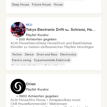
Deep House
Future House
House
NEU
Tokyo Electronic Drift 🏎️ Schranz, Hard Techno & Anime EDM
Playlist-Kurator
> 200 Antworten gegeben
Acid-House
Dance
Deep House
Drum and Bass
Dubstep
Künstler zu meinen einflussreichen Playlists hinzufügen
Techno
Dance
Drum and Bass
Electronica
Electro swing
Experimentelle Elektronik
Funky / Jackin House
Future House
Orion
Playlist-Kurator
> 3900 Antworten gegeben
Acid-House
Afro House / Amapiano
Bass music
Chill House
Kommerziell / Mainstream