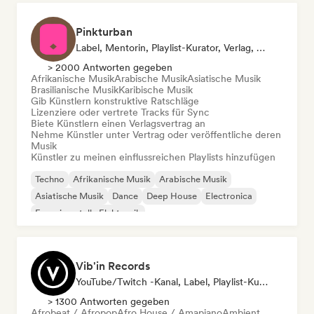
Pinkturban
Label, Mentorin, Playlist-Kurator, Verlag, Sync Supervisor
> 2000 Antworten gegeben
Afrikanische Musik
Arabische Musik
Asiatische Musik
Brasilianische Musik
Karibische Musik
Gib Künstlern konstruktive Ratschläge
Lizenziere oder vertrete Tracks für Sync
Biete Künstlern einen Verlagsvertrag an
Nehme Künstler unter Vertrag oder veröffentliche deren
Musik
Künstler zu meinen einflussreichen Playlists hinzufügen
Techno
Afrikanische Musik
Arabische Musik
Asiatische Musik
Dance
Deep House
Electronica
Experimentelle Elektronik
Vib'in Records
YouTube/Twitch -Kanal, Label, Playlist-Kurator, Verlag
> 1300 Antworten gegeben
Afrobeat / Afropop
Afro House / Amapiano
Ambient