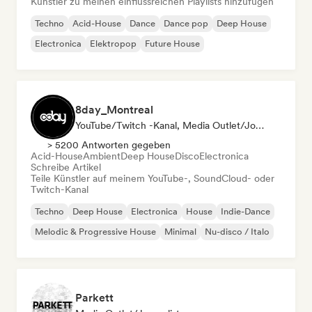
Künstler zu meinen einflussreichen Playlists hinzufügen
Techno
Acid-House
Dance
Dance pop
Deep House
Electronica
Elektropop
Future House
8day_Montreal
YouTube/Twitch -Kanal, Media Outlet/Journalist
> 5200 Antworten gegeben
Acid-House
Ambient
Deep House
Disco
Electronica
Schreibe Artikel
Teile Künstler auf meinem YouTube-, SoundCloud- oder
Twitch-Kanal
Techno
Deep House
Electronica
House
Indie-Dance
Melodic & Progressive House
Minimal
Nu-disco / Italo
Parkett