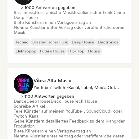
> 1000 Antworten gegeben
Bass music
Brasilianische Musik
Brasilianischer Funk
Dance
Deep House
Biete Künstlern einen Verlagsvertrag an
Nehme Künstler unter Vertrag oder veröffentliche deren
Musik
Techno
Brasilianischer Funk
Deep House
Electronica
Elektropop
Future House
Hip-Hop
House
Vibra Alta Music
YouTube/Twitch -Kanal, Label, Media Outlet/Journalist, Verlag, Sound Experte
> 1100 Antworten gegeben
Dance
Deep House
Disco
House
Tech House
Schreibe Artikel
Teile Künstler auf meinem YouTube-, SoundCloud- oder
Twitch-Kanal
Gebe Künstlern detailliertes Feedback zu dem Klang/der
Produktion
Biete Künstlern einen Verlagsvertrag an
Nehme Künstler unter Vertrag oder veröffentliche deren