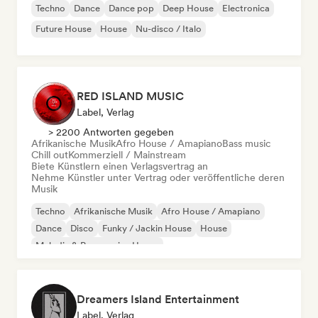
Techno
Dance
Dance pop
Deep House
Electronica
Future House
House
Nu-disco / Italo
RED ISLAND MUSIC
Label, Verlag
> 2200 Antworten gegeben
Afrikanische Musik
Afro House / Amapiano
Bass music
Chill out
Kommerziell / Mainstream
Biete Künstlern einen Verlagsvertrag an
Nehme Künstler unter Vertrag oder veröffentliche deren
Musik
Techno
Afrikanische Musik
Afro House / Amapiano
Dance
Disco
Funky / Jackin House
House
Melodic & Progressive House
Dreamers Island Entertainment
Label, Verlag