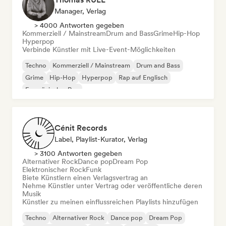
Manager, Verlag
> 4000 Antworten gegeben
Kommerziell / Mainstream
Drum and Bass
Grime
Hip-Hop
Hyperpop
Verbinde Künstler mit Live-Event-Möglichkeiten
Techno
Kommerziell / Mainstream
Drum and Bass
Grime
Hip-Hop
Hyperpop
Rap auf Englisch
Französischer Rap
Cénit Records
Label, Playlist-Kurator, Verlag
> 3100 Antworten gegeben
Alternativer Rock
Dance pop
Dream Pop
Elektronischer Rock
Funk
Biete Künstlern einen Verlagsvertrag an
Nehme Künstler unter Vertrag oder veröffentliche deren
Musik
Künstler zu meinen einflussreichen Playlists hinzufügen
Techno
Alternativer Rock
Dance pop
Dream Pop