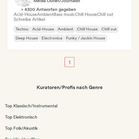
Media Outlet/Journalist
> 4300 Antworten gegeben
Acid-House
Ambient
Bass music
Chill House
Chill out
Schreibe Artikel
Techno
Acid-House
Ambient
Chill House
Chill out
Deep House
Electronica
Funky / Jackin House
1
Kuratoren/Profis nach Genre
Top Klassisch/Instrumental
Top Elektronisch
Top Folk/Akustik