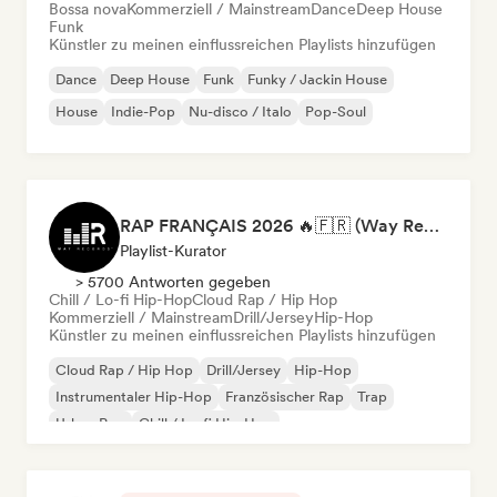
Bossa nova
Kommerziell / Mainstream
Dance
Deep House
Funk
Künstler zu meinen einflussreichen Playlists hinzufügen
Dance
Deep House
Funk
Funky / Jackin House
House
Indie-Pop
Nu-disco / Italo
Pop-Soul
RAP FRANÇAIS 2026 🔥🇫🇷 (Way Records)
Playlist-Kurator
> 5700 Antworten gegeben
Chill / Lo-fi Hip-Hop
Cloud Rap / Hip Hop
Kommerziell / Mainstream
Drill/Jersey
Hip-Hop
Künstler zu meinen einflussreichen Playlists hinzufügen
Cloud Rap / Hip Hop
Drill/Jersey
Hip-Hop
Instrumentaler Hip-Hop
Französischer Rap
Trap
Urban Pop
Chill / Lo-fi Hip-Hop