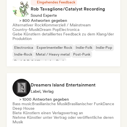
Eingehendes Feedback
Rob Tavaglione/Catalyst Recording
Sound Experte
> 800 Antworten gegeben
Alternativer Rock
Kommerziell / Mainstream
Country-Musik
Dream Pop
Electronica
Gebe Künstlern detailliertes Feedback zu dem Klang/der
Produktion
Electronica
Experimenteller Rock
Indie-Folk
Indie-Pop
Indie-Rock
Metal / Heavy metal
Post-Punk
Rock & Roll / Klassischer Rock
Dreamers Island Entertainment
Label, Verlag
> 1000 Antworten gegeben
Bass music
Brasilianische Musik
Brasilianischer Funk
Dance
Deep House
Biete Künstlern einen Verlagsvertrag an
Nehme Künstler unter Vertrag oder veröffentliche deren
Musik