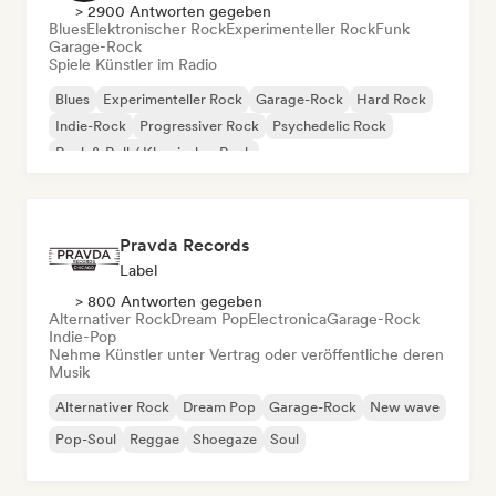
> 2900 Antworten gegeben
Blues
Elektronischer Rock
Experimenteller Rock
Funk
Garage-Rock
Spiele Künstler im Radio
Blues
Experimenteller Rock
Garage-Rock
Hard Rock
Indie-Rock
Progressiver Rock
Psychedelic Rock
Rock & Roll / Klassischer Rock
Pravda Records
Label
> 800 Antworten gegeben
Alternativer Rock
Dream Pop
Electronica
Garage-Rock
Indie-Pop
Nehme Künstler unter Vertrag oder veröffentliche deren
Musik
Alternativer Rock
Dream Pop
Garage-Rock
New wave
Pop-Soul
Reggae
Shoegaze
Soul