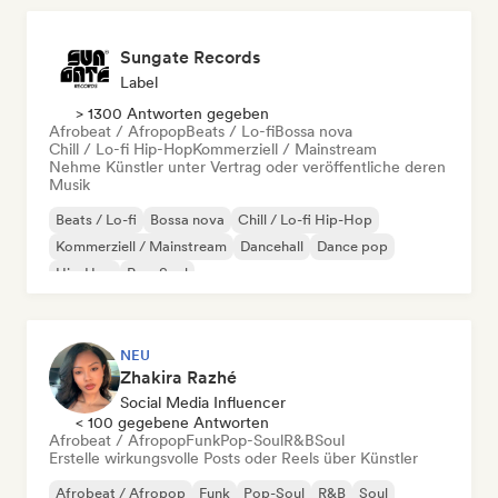
Sungate Records
Label
> 1300 Antworten gegeben
Afrobeat / Afropop
Beats / Lo-fi
Bossa nova
Chill / Lo-fi Hip-Hop
Kommerziell / Mainstream
Nehme Künstler unter Vertrag oder veröffentliche deren
Musik
Beats / Lo-fi
Bossa nova
Chill / Lo-fi Hip-Hop
Kommerziell / Mainstream
Dancehall
Dance pop
Hip-Hop
Pop-Soul
NEU
Zhakira Razhé
Social Media Influencer
< 100 gegebene Antworten
Afrobeat / Afropop
Funk
Pop-Soul
R&B
Soul
Erstelle wirkungsvolle Posts oder Reels über Künstler
Afrobeat / Afropop
Funk
Pop-Soul
R&B
Soul