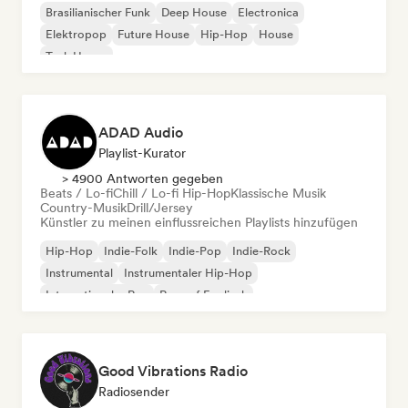
Brasilianischer Funk
Deep House
Electronica
Elektropop
Future House
Hip-Hop
House
Tech House
ADAD Audio
Playlist-Kurator
> 4900 Antworten gegeben
Beats / Lo-fi
Chill / Lo-fi Hip-Hop
Klassische Musik
Country-Musik
Drill/Jersey
Künstler zu meinen einflussreichen Playlists hinzufügen
Hip-Hop
Indie-Folk
Indie-Pop
Indie-Rock
Instrumental
Instrumentaler Hip-Hop
Internationaler Rap
Rap auf Englisch
Good Vibrations Radio
Radiosender