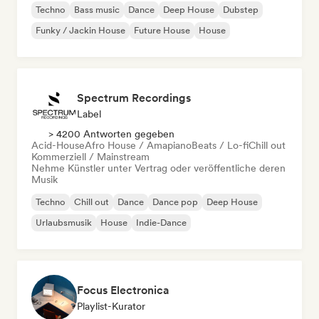
Techno
Bass music
Dance
Deep House
Dubstep
Funky / Jackin House
Future House
House
Spectrum Recordings
Label
> 4200 Antworten gegeben
Acid-House
Afro House / Amapiano
Beats / Lo-fi
Chill out
Kommerziell / Mainstream
Nehme Künstler unter Vertrag oder veröffentliche deren
Musik
Techno
Chill out
Dance
Dance pop
Deep House
Urlaubsmusik
House
Indie-Dance
Focus Electronica
Playlist-Kurator