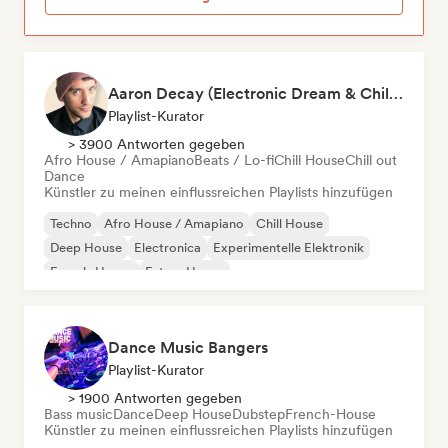
Aaron Decay (Electronic Dream & Chill Electronic Dream playlists)
Playlist-Kurator
> 3900 Antworten gegeben
Afro House / Amapiano
Beats / Lo-fi
Chill House
Chill out
Dance
Künstler zu meinen einflussreichen Playlists hinzufügen
Techno
Afro House / Amapiano
Chill House
Deep House
Electronica
Experimentelle Elektronik
French-House
Future House
Dance Music Bangers
Playlist-Kurator
> 1900 Antworten gegeben
Bass music
Dance
Deep House
Dubstep
French-House
Künstler zu meinen einflussreichen Playlists hinzufügen