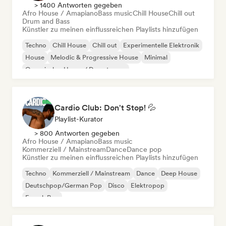
> 1400 Antworten gegeben
Afro House / Amapiano
Bass music
Chill House
Chill out
Drum and Bass
Künstler zu meinen einflussreichen Playlists hinzufügen
Techno
Chill House
Chill out
Experimentelle Elektronik
House
Melodic & Progressive House
Minimal
Organischer House / Downtempo
Cardio Club: Don't Stop! 💦
Playlist-Kurator
> 800 Antworten gegeben
Afro House / Amapiano
Bass music
Kommerziell / Mainstream
Dance
Dance pop
Künstler zu meinen einflussreichen Playlists hinzufügen
Techno
Kommerziell / Mainstream
Dance
Deep House
Deutschpop/German Pop
Disco
Elektropop
French Pop