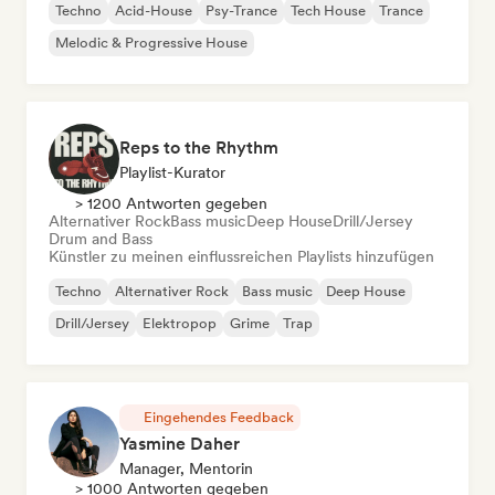
Techno
Acid-House
Psy-Trance
Tech House
Trance
Melodic & Progressive House
Reps to the Rhythm
Playlist-Kurator
> 1200 Antworten gegeben
Alternativer Rock
Bass music
Deep House
Drill/Jersey
Drum and Bass
Künstler zu meinen einflussreichen Playlists hinzufügen
Techno
Alternativer Rock
Bass music
Deep House
Drill/Jersey
Elektropop
Grime
Trap
Eingehendes Feedback
Yasmine Daher
Manager, Mentorin
> 1000 Antworten gegeben