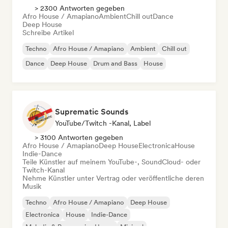
> 2300 Antworten gegeben
Afro House / Amapiano
Ambient
Chill out
Dance
Deep House
Schreibe Artikel
Techno
Afro House / Amapiano
Ambient
Chill out
Dance
Deep House
Drum and Bass
House
Suprematic Sounds
YouTube/Twitch -Kanal, Label
> 3100 Antworten gegeben
Afro House / Amapiano
Deep House
Electronica
House
Indie-Dance
Teile Künstler auf meinem YouTube-, SoundCloud- oder
Twitch-Kanal
Nehme Künstler unter Vertrag oder veröffentliche deren
Musik
Techno
Afro House / Amapiano
Deep House
Electronica
House
Indie-Dance
Melodic & Progressive House
Minimal