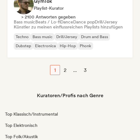
GymTok
Playlist-Kurator
> 2100 Antworten gegeben
Bass music
Beats / Lo-fi
Dance
Dance pop
Drill/Jersey
Künstler zu meinen einflussreichen Playlists hinzufügen
Techno
Bass music
Drill/Jersey
Drum and Bass
Dubstep
Electronica
Hip-Hop
Phonk
1
2
...
3
Kuratoren/Profis nach Genre
Top Klassisch/Instrumental
Top Elektronisch
Top Folk/Akustik