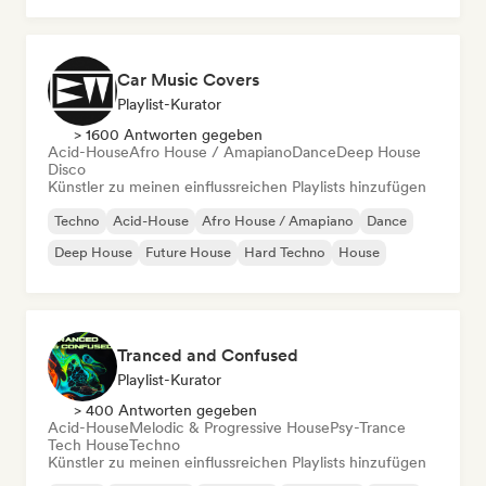
Car Music Covers
Playlist-Kurator
> 1600 Antworten gegeben
Acid-House
Afro House / Amapiano
Dance
Deep House
Disco
Künstler zu meinen einflussreichen Playlists hinzufügen
Techno
Acid-House
Afro House / Amapiano
Dance
Deep House
Future House
Hard Techno
House
Tranced and Confused
Playlist-Kurator
> 400 Antworten gegeben
Acid-House
Melodic & Progressive House
Psy-Trance
Tech House
Techno
Künstler zu meinen einflussreichen Playlists hinzufügen