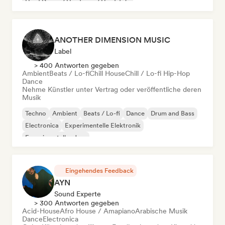
Hard Dance / Hardcore / Hardstyle
ANOTHER DIMENSION MUSIC
Label
> 400 Antworten gegeben
Ambient
Beats / Lo-fi
Chill House
Chill / Lo-fi Hip-Hop
Dance
Nehme Künstler unter Vertrag oder veröffentliche deren
Musik
Techno
Ambient
Beats / Lo-fi
Dance
Drum and Bass
Electronica
Experimentelle Elektronik
Experimenteller Jazz
Eingehendes Feedback
AYN
Sound Experte
> 300 Antworten gegeben
Acid-House
Afro House / Amapiano
Arabische Musik
Dance
Electronica