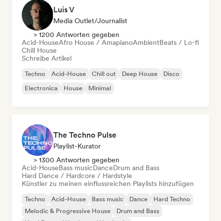
Luis V
Media Outlet/Journalist
> 1200 Antworten gegeben
Acid-House
Afro House / Amapiano
Ambient
Beats / Lo-fi
Chill House
Schreibe Artikel
Techno
Acid-House
Chill out
Deep House
Disco
Electronica
House
Minimal
The Techno Pulse
Playlist-Kurator
> 1300 Antworten gegeben
Acid-House
Bass music
Dance
Drum and Bass
Hard Dance / Hardcore / Hardstyle
Künstler zu meinen einflussreichen Playlists hinzufügen
Techno
Acid-House
Bass music
Dance
Hard Techno
Melodic & Progressive House
Drum and Bass