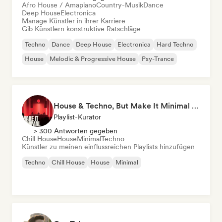
Afro House / Amapiano
Country-Musik
Dance
Deep House
Electronica
Manage Künstler in ihrer Karriere
Gib Künstlern konstruktive Ratschläge
Techno
Dance
Deep House
Electronica
Hard Techno
House
Melodic & Progressive House
Psy-Trance
House & Techno, But Make It Minimal 🎚️ Tech House & Melodic Grooves
Playlist-Kurator
> 300 Antworten gegeben
Chill House
House
Minimal
Techno
Künstler zu meinen einflussreichen Playlists hinzufügen
Techno
Chill House
House
Minimal