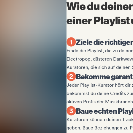
Wie du deinen
einer Playlist
Ziele die richtige
Finde die Playlist, die zu dein
Electropop, düsteren Darkwav
Kuratoren, die sich auf deinen 
Bekomme garant
Jeder Playlist-Kurator hört di
bekommst du deine Credits zur
aktiven Profis der Musikbranch
Baue echten Playl
Kuratoren können deinen Track 
geben. Baue Beziehungen zu Pr