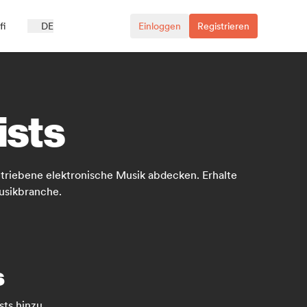
fi
DE
Einloggen
Registrieren
ists
triebene elektronische Musik abdecken. Erhalte
usikbranche.
s
ts hinzu.