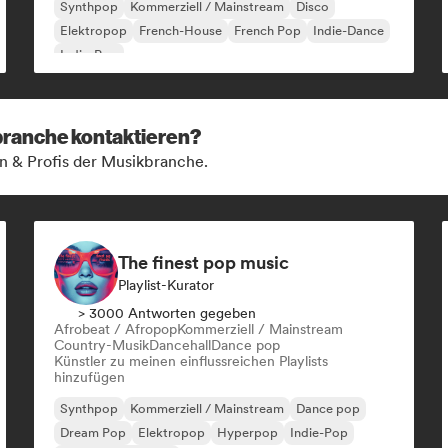
Synthpop
Kommerziell / Mainstream
Disco
Elektropop
French-House
French Pop
Indie-Dance
Indie-Pop
kbranche kontaktieren?
n & Profis der Musikbranche.
The finest pop music
Playlist-Kurator
> 3000 Antworten gegeben
Afrobeat / Afropop
Kommerziell / Mainstream
Country-Musik
Dancehall
Dance pop
Künstler zu meinen einflussreichen Playlists
hinzufügen
Synthpop
Kommerziell / Mainstream
Dance pop
Dream Pop
Elektropop
Hyperpop
Indie-Pop