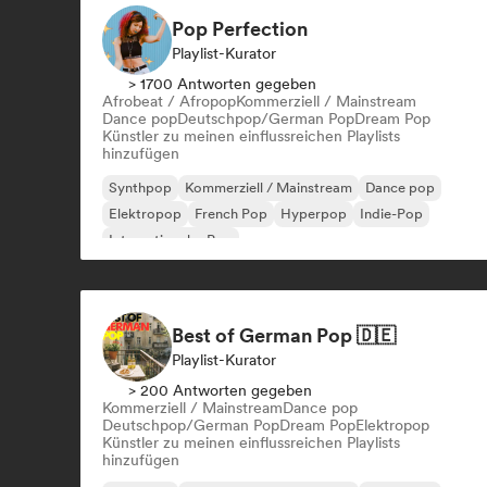
Pop Perfection
Playlist-Kurator
> 1700 Antworten gegeben
Afrobeat / Afropop
Kommerziell / Mainstream
Dance pop
Deutschpop/German Pop
Dream Pop
Künstler zu meinen einflussreichen Playlists
hinzufügen
Synthpop
Kommerziell / Mainstream
Dance pop
Elektropop
French Pop
Hyperpop
Indie-Pop
Internationaler Pop
Best of German Pop 🇩🇪
Playlist-Kurator
> 200 Antworten gegeben
Kommerziell / Mainstream
Dance pop
Deutschpop/German Pop
Dream Pop
Elektropop
Künstler zu meinen einflussreichen Playlists
hinzufügen