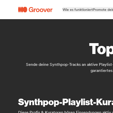
Wie es funktioniert
Promote dei
Top
Sende deine Synthpop-Tracks an aktive Playlis
garantierte
Synthpop-Playlist-Kura
Diese Profis & Kuratoren hören Einsendungen aktiv 