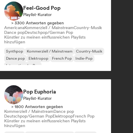
Feel-Good Pop
Playlist-Kurator
> 3300 Antworten gegeben
Americana
Kommerziell / Mainstream
Country-Musik
Dance pop
Deutschpop/German Pop
Künstler zu meinen einflussreichen Playlists
hinzufügen
Synthpop
Kommerziell / Mainstream
Country-Musik
Dance pop
Elektropop
French Pop
Indie-Pop
Internationaler Pop
Pop Euphoria
Playlist-Kurator
> 1800 Antworten gegeben
Kommerziell / Mainstream
Dance pop
Deutschpop/German Pop
Elektropop
French Pop
Künstler zu meinen einflussreichen Playlists
hinzufügen