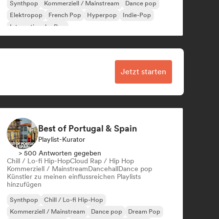
Synthpop
Kommerziell / Mainstream
Dance pop
Elektropop
French Pop
Hyperpop
Indie-Pop
Internationaler Pop
Jetzt starten
Best of Portugal & Spain
Playlist-Kurator
> 500 Antworten gegeben
Chill / Lo-fi Hip-Hop
Cloud Rap / Hip Hop
Kommerziell / Mainstream
Dancehall
Dance pop
Künstler zu meinen einflussreichen Playlists
hinzufügen
Synthpop
Chill / Lo-fi Hip-Hop
Kommerziell / Mainstream
Dance pop
Dream Pop