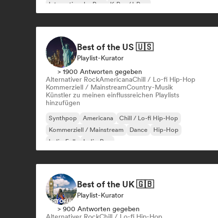
Internationaler Pop
K-Pop/J-Pop
Best of the US 🇺🇸
Playlist-Kurator
> 1900 Antworten gegeben
Alternativer Rock
Americana
Chill / Lo-fi Hip-Hop
Kommerziell / Mainstream
Country-Musik
Künstler zu meinen einflussreichen Playlists
hinzufügen
Synthpop
Americana
Chill / Lo-fi Hip-Hop
Kommerziell / Mainstream
Dance
Hip-Hop
Indie-Folk
Indie-Pop
Best of the UK 🇬🇧
Playlist-Kurator
> 900 Antworten gegeben
Alternativer Rock
Chill / Lo-fi Hip-Hop