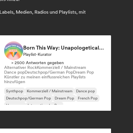
abels, Medien, Radios und Playlists, mit
Born This Way: Unapologetically Queer
Playlist-Kurator
> 2500 Antworten gegeben
Alternativer Rock
Kommerziell / Mainstream
Dance pop
Deutschpop/German Pop
Dream Pop
Künstler zu meinen einflussreichen Playlists
hinzufügen
Synthpop
Kommerziell / Mainstream
Dance pop
Deutschpop/German Pop
Dream Pop
French Pop
Hyperpop
Internationaler Pop