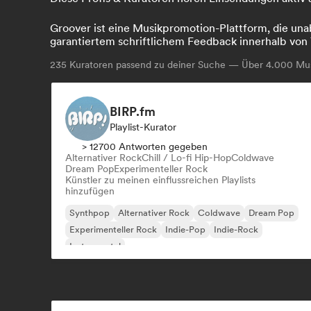
Groover ist eine Musikpromotion-Plattform, die unab
garantiertem schriftlichem Feedback innerhalb von 
235
Kuratoren passend zu deiner Suche — Über 4.000 Musi
BIRP.fm
Playlist-Kurator
> 12700 Antworten gegeben
Alternativer Rock
Chill / Lo-fi Hip-Hop
Coldwave
Dream Pop
Experimenteller Rock
Künstler zu meinen einflussreichen Playlists
hinzufügen
Synthpop
Alternativer Rock
Coldwave
Dream Pop
Experimenteller Rock
Indie-Pop
Indie-Rock
Instrumental