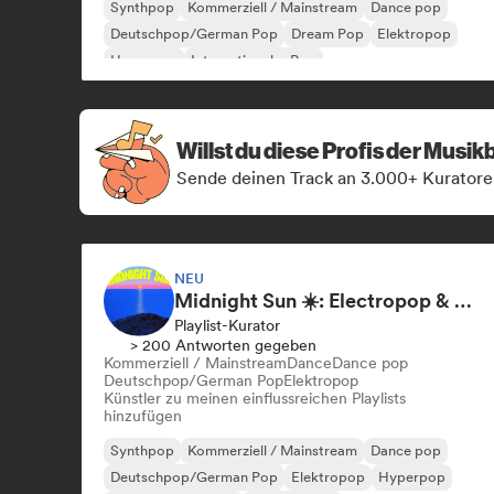
Synthpop
Kommerziell / Mainstream
Dance pop
Deutschpop/German Pop
Dream Pop
Elektropop
Hyperpop
Internationaler Pop
Willst du diese Profis der Musi
Sende deinen Track an 3.000+ Kuratore
NEU
Midnight Sun ☀️: Electropop & Dance Pop
Playlist-Kurator
> 200 Antworten gegeben
Kommerziell / Mainstream
Dance
Dance pop
Deutschpop/German Pop
Elektropop
Künstler zu meinen einflussreichen Playlists
hinzufügen
Synthpop
Kommerziell / Mainstream
Dance pop
Deutschpop/German Pop
Elektropop
Hyperpop