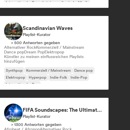
Internationaler Pop
Lateinamerikanische Musik
Latin Pop
Scandinavian Waves
Playlist-Kurator
> 500 Antworten gegeben
Alternativer Rock
Kommerziell / Mainstream
Dance pop
Dream Pop
Elektropop
Künstler zu meinen einflussreichen Playlists
hinzufügen
Synthpop
Kommerziell / Mainstream
Dance pop
Elektropop
Hyperpop
Indie-Folk
Indie-Pop
Internationaler Pop
FIFA Soundscapes: The Ultimate Soundtrack ⚽️ Festival Indie, Electropop & Dance Anthems
Playlist-Kurator
> 1300 Antworten gegeben
Afrobeat / Afropop
Alternativer Rock