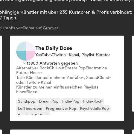
hängige Künstler mit über 235 Kuratoren & Profis verbindet: L
7 Tagen.
kprofis verfügbar auf
Groover
The Daily Dose
YouTube/Twitch -Kanal, Playlist-Kurator
> 13800 Antworten gegeben
Alternativer Rock
Chill out
Dream Pop
Electronica
Future House
Teile Künstler auf meinem YouTube-, SoundCloud-
oder Twitch-Kanal
Künstler zu meinen einflussreichen Playlists
hinzufügen
Synthpop
Dream Pop
Indie-Pop
Indie-Rock
Lofi bedroom
Progressiver Pop
Psychedelic Pop
Psychedelic Rock