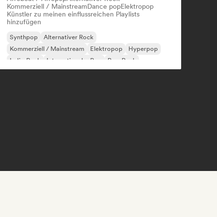
Kommerziell / Mainstream
Dance pop
Elektropop
Künstler zu meinen einflussreichen Playlists
hinzufügen
Synthpop
Alternativer Rock
Kommerziell / Mainstream
Elektropop
Hyperpop
Indie-Rock
Internationaler Pop
Pop-Rock