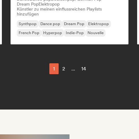
Dream Pop
Elektropop
Künstler zu meinen einflussreichen Playlists
hinzufügen
Synthpop
Dance pop
Dream Pop
Elektropop
French Pop
Hyperpop
Indie-Pop
Nouvelle
1
2
...
14