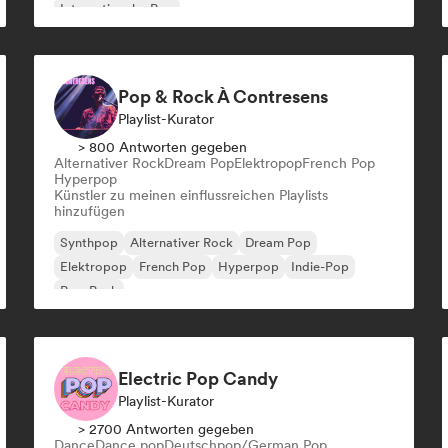
Internationaler Pop
Pop & Rock À Contresens
Playlist-Kurator
> 800 Antworten gegeben
Alternativer Rock
Dream Pop
Elektropop
French Pop
Hyperpop
Künstler zu meinen einflussreichen Playlists
hinzufügen
Synthpop
Alternativer Rock
Dream Pop
Elektropop
French Pop
Hyperpop
Indie-Pop
Pop-Punk
Electric Pop Candy
Playlist-Kurator
> 2700 Antworten gegeben
Dance
Dance pop
Deutschpop/German Pop