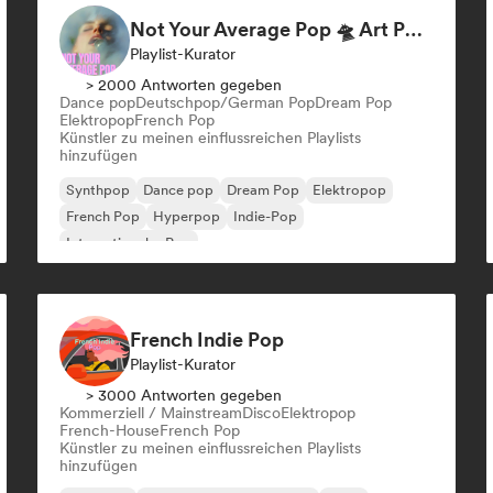
Not Your Average Pop 🛸 Art Pop, Alt-Pop & Indie Pop
Playlist-Kurator
> 2000 Antworten gegeben
Dance pop
Deutschpop/German Pop
Dream Pop
Elektropop
French Pop
Künstler zu meinen einflussreichen Playlists
hinzufügen
Synthpop
Dance pop
Dream Pop
Elektropop
French Pop
Hyperpop
Indie-Pop
Internationaler Pop
French Indie Pop
Playlist-Kurator
> 3000 Antworten gegeben
Kommerziell / Mainstream
Disco
Elektropop
French-House
French Pop
Künstler zu meinen einflussreichen Playlists
hinzufügen