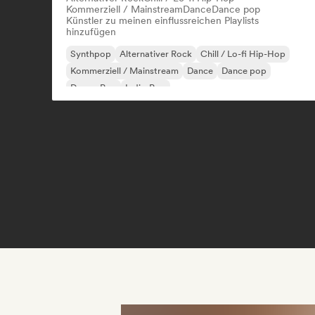
Kommerziell / Mainstream
Dance
Dance pop
Künstler zu meinen einflussreichen Playlists
hinzufügen
Synthpop
Alternativer Rock
Chill / Lo-fi Hip-Hop
Kommerziell / Mainstream
Dance
Dance pop
Dream Pop
Indie-Pop