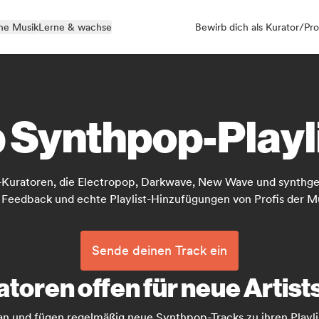
ne Musik
Lerne & wachse
Bewirb dich als Kurator/Pro
 Synthpop-Playl
t-Kuratoren, die Electropop, Darkwave, New Wave und synthge
s Feedback und echte Playlist-Hinzufügungen von Profis der M
Sende deinen Track ein
toren offen für neue Artist
an und fügen regelmäßig neue Synthpop-Tracks zu ihren Playlis