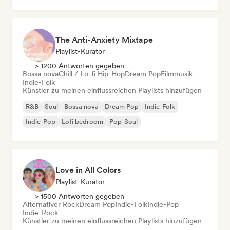
The Anti-Anxiety Mixtape
Playlist-Kurator
> 1200 Antworten gegeben
Bossa nova
Chill / Lo-fi Hip-Hop
Dream Pop
Filmmusik
Indie-Folk
Künstler zu meinen einflussreichen Playlists hinzufügen
R&B
Soul
Bossa nova
Dream Pop
Indie-Folk
Indie-Pop
Lofi bedroom
Pop-Soul
Love in All Colors
Playlist-Kurator
> 1500 Antworten gegeben
Alternativer Rock
Dream Pop
Indie-Folk
Indie-Pop
Indie-Rock
Künstler zu meinen einflussreichen Playlists hinzufügen