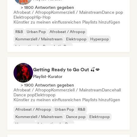
> 1800 Antworten gegeben
Afrobeat / Afropop
Kommerziell / Mainstream
Dance pop
Elektropop
Hip-Hop
Künstler zu meinen einflussreichen Playlists hinzufügen
R&B
Urban Pop
Afrobeat / Afropop
Kommerziell / Mainstream
Elektropop
Hyperpop
Internationaler Pop
Latin Pop
Getting Ready to Go Out 🍒💋
Playlist-Kurator
> 1900 Antworten gegeben
Afrobeat / Afropop
Kommerziell / Mainstream
Dancehall
Dance pop
Elektropop
Künstler zu meinen einflussreichen Playlists hinzufügen
Afrobeat / Afropop
Urban Pop
R&B
Kommerziell / Mainstream
Dance pop
Elektropop
Hyperpop
Internationaler Pop