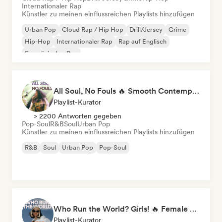
Internationaler Rap
Künstler zu meinen einflussreichen Playlists hinzufügen
Urban Pop
Cloud Rap / Hip Hop
Drill/Jersey
Grime
Hip-Hop
Internationaler Rap
Rap auf Englisch
Französischer Rap
All Soul, No Fouls 🔥 Smooth Contemporary R&B & Neo Soul
Playlist-Kurator
> 2200 Antworten gegeben
Pop-Soul
R&B
Soul
Urban Pop
Künstler zu meinen einflussreichen Playlists hinzufügen
R&B
Soul
Urban Pop
Pop-Soul
Who Run the World? Girls! 🔥 Female Empowerment Pop & Girl-Power Anthems
Playlist-Kurator