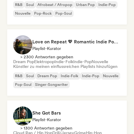
R&B
Soul
Afrobeat / Afropop
Urban Pop
Indie-Pop
Nouvelle
Pop-Rock
Pop-Soul
Love on Repeat 💖 Romantic Indie Pop, Neo Soul & Singer-Songwriter
Playlist-Kurator
> 2300 Antworten gegeben
Dream Pop
Elektropop
Indie-Folk
Indie-Pop
Nouvelle
Künstler zu meinen einflussreichen Playlists hinzufügen
R&B
Soul
Dream Pop
Indie-Folk
Indie-Pop
Nouvelle
Pop-Soul
Singer-Songwriter
She Got Bars
Playlist-Kurator
> 1300 Antworten gegeben
Cloud Rap / Hip Hop
Drill/Jersey
Grime
Hip-Hop