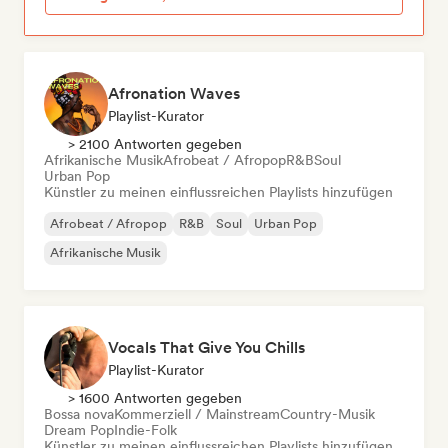
Afronation Waves
Playlist-Kurator
> 2100 Antworten gegeben
Afrikanische Musik
Afrobeat / Afropop
R&B
Soul
Urban Pop
Künstler zu meinen einflussreichen Playlists hinzufügen
Afrobeat / Afropop
R&B
Soul
Urban Pop
Afrikanische Musik
Vocals That Give You Chills
Playlist-Kurator
> 1600 Antworten gegeben
Bossa nova
Kommerziell / Mainstream
Country-Musik
Dream Pop
Indie-Folk
Künstler zu meinen einflussreichen Playlists hinzufügen