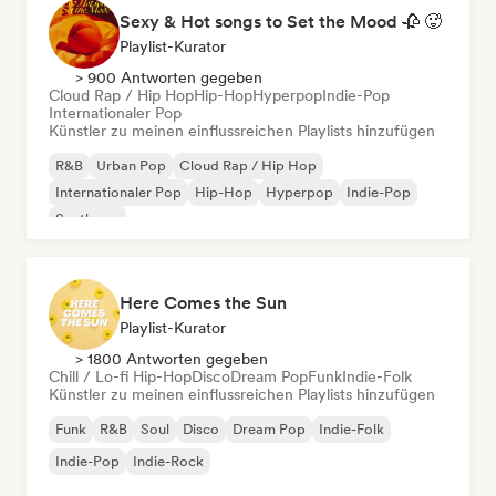
Sexy & Hot songs to Set the Mood 🥀 🥵
Playlist-Kurator
> 900 Antworten gegeben
Cloud Rap / Hip Hop
Hip-Hop
Hyperpop
Indie-Pop
Internationaler Pop
Künstler zu meinen einflussreichen Playlists hinzufügen
R&B
Urban Pop
Cloud Rap / Hip Hop
Internationaler Pop
Hip-Hop
Hyperpop
Indie-Pop
Synthpop
Here Comes the Sun
Playlist-Kurator
> 1800 Antworten gegeben
Chill / Lo-fi Hip-Hop
Disco
Dream Pop
Funk
Indie-Folk
Künstler zu meinen einflussreichen Playlists hinzufügen
Funk
R&B
Soul
Disco
Dream Pop
Indie-Folk
Indie-Pop
Indie-Rock