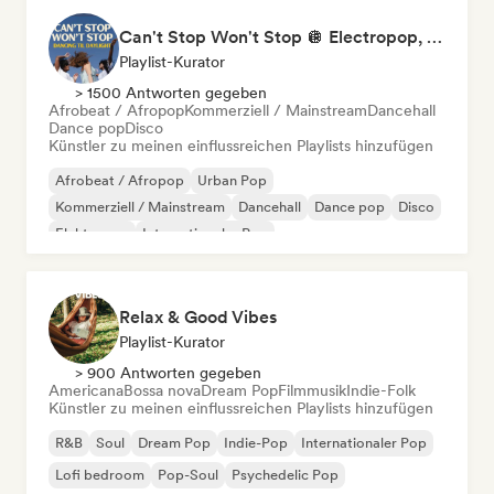
Can't Stop Won't Stop 🪩 Electropop, Dance-Pop & Nu Disco
Playlist-Kurator
> 1500 Antworten gegeben
Afrobeat / Afropop
Kommerziell / Mainstream
Dancehall
Dance pop
Disco
Künstler zu meinen einflussreichen Playlists hinzufügen
Afrobeat / Afropop
Urban Pop
Kommerziell / Mainstream
Dancehall
Dance pop
Disco
Elektropop
Internationaler Pop
Relax & Good Vibes
Playlist-Kurator
> 900 Antworten gegeben
Americana
Bossa nova
Dream Pop
Filmmusik
Indie-Folk
Künstler zu meinen einflussreichen Playlists hinzufügen
R&B
Soul
Dream Pop
Indie-Pop
Internationaler Pop
Lofi bedroom
Pop-Soul
Psychedelic Pop