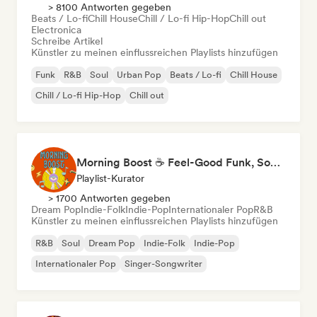
> 8100 Antworten gegeben
Beats / Lo-fi
Chill House
Chill / Lo-fi Hip-Hop
Chill out
Electronica
Schreibe Artikel
Künstler zu meinen einflussreichen Playlists hinzufügen
Funk
R&B
Soul
Urban Pop
Beats / Lo-fi
Chill House
Chill / Lo-fi Hip-Hop
Chill out
Morning Boost ☕ Feel-Good Funk, Soul & Neo-Soul to Wake Up
Playlist-Kurator
> 1700 Antworten gegeben
Dream Pop
Indie-Folk
Indie-Pop
Internationaler Pop
R&B
Künstler zu meinen einflussreichen Playlists hinzufügen
R&B
Soul
Dream Pop
Indie-Folk
Indie-Pop
Internationaler Pop
Singer-Songwriter