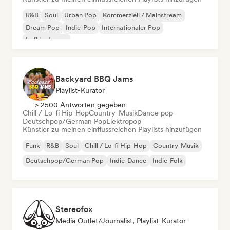
R&B
Soul
Urban Pop
Kommerziell / Mainstream
Dream Pop
Indie-Pop
Internationaler Pop
Lofi bedroom
Backyard BBQ Jams
Playlist-Kurator
> 2500 Antworten gegeben
Chill / Lo-fi Hip-Hop
Country-Musik
Dance pop
Deutschpop/German Pop
Elektropop
Künstler zu meinen einflussreichen Playlists hinzufügen
Funk
R&B
Soul
Chill / Lo-fi Hip-Hop
Country-Musik
Deutschpop/German Pop
Indie-Dance
Indie-Folk
Stereofox
Media Outlet/Journalist, Playlist-Kurator