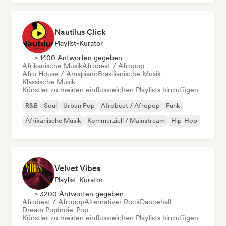
Nautilus Click
Playlist-Kurator
> 1400 Antworten gegeben
Afrikanische Musik
Afrobeat / Afropop
Afro House / Amapiano
Brasilianische Musik
Klassische Musik
Künstler zu meinen einflussreichen Playlists hinzufügen
R&B
Soul
Urban Pop
Afrobeat / Afropop
Funk
Afrikanische Musik
Kommerziell / Mainstream
Hip-Hop
Velvet Vibes
Playlist-Kurator
> 3200 Antworten gegeben
Afrobeat / Afropop
Alternativer Rock
Dancehall
Dream Pop
Indie-Pop
Künstler zu meinen einflussreichen Playlists hinzufügen