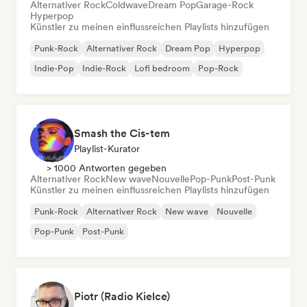
Alternativer Rock
Coldwave
Dream Pop
Garage-Rock
Hyperpop
Künstler zu meinen einflussreichen Playlists hinzufügen
Punk-Rock
Alternativer Rock
Dream Pop
Hyperpop
Indie-Pop
Indie-Rock
Lofi bedroom
Pop-Rock
Smash the Cis-tem
Playlist-Kurator
> 1000 Antworten gegeben
Alternativer Rock
New wave
Nouvelle
Pop-Punk
Post-Punk
Künstler zu meinen einflussreichen Playlists hinzufügen
Punk-Rock
Alternativer Rock
New wave
Nouvelle
Pop-Punk
Post-Punk
Piotr (Radio Kielce)