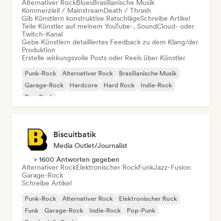
Alternativer Rock
Blues
Brasilianische Musik
Kommerziell / Mainstream
Death / Thrash
Gib Künstlern konstruktive Ratschläge
Schreibe Artikel
Teile Künstler auf meinem YouTube-, SoundCloud- oder
Twitch-Kanal
Gebe Künstlern detailliertes Feedback zu dem Klang/der
Produktion
Erstelle wirkungsvolle Posts oder Reels über Künstler
Punk-Rock
Alternativer Rock
Brasilianische Musik
Garage-Rock
Hardcore
Hard Rock
Indie-Rock
Pop-Punk
Biscuitbatik
Media Outlet/Journalist
> 1600 Antworten gegeben
Alternativer Rock
Elektronischer Rock
Funk
Jazz-Fusion
Garage-Rock
Schreibe Artikel
Punk-Rock
Alternativer Rock
Elektronischer Rock
Funk
Garage-Rock
Indie-Rock
Pop-Punk