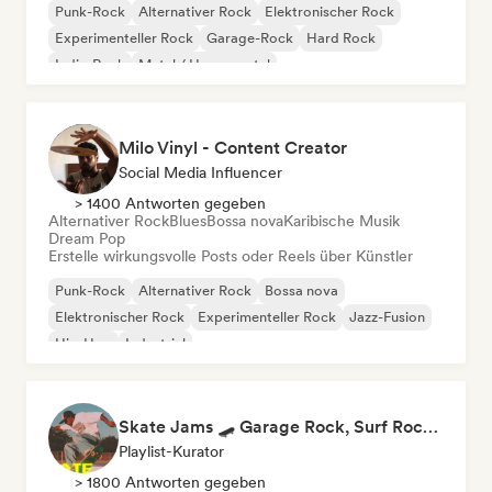
Punk-Rock
Alternativer Rock
Elektronischer Rock
Experimenteller Rock
Garage-Rock
Hard Rock
Indie-Rock
Metal / Heavy metal
Milo Vinyl - Content Creator
Social Media Influencer
> 1400 Antworten gegeben
Alternativer Rock
Blues
Bossa nova
Karibische Musik
Dream Pop
Erstelle wirkungsvolle Posts oder Reels über Künstler
Punk-Rock
Alternativer Rock
Bossa nova
Elektronischer Rock
Experimenteller Rock
Jazz-Fusion
Hip-Hop
Industrial
Skate Jams 🛹 Garage Rock, Surf Rock & Neo-Psych
Playlist-Kurator
> 1800 Antworten gegeben