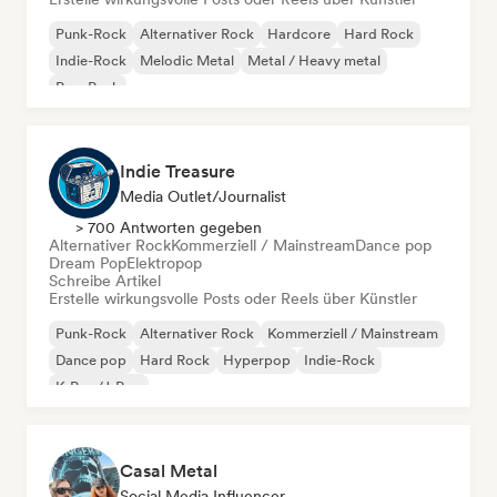
Punk-Rock
Alternativer Rock
Hardcore
Hard Rock
Indie-Rock
Melodic Metal
Metal / Heavy metal
Pop-Punk
Indie Treasure
Media Outlet/Journalist
> 700 Antworten gegeben
Alternativer Rock
Kommerziell / Mainstream
Dance pop
Dream Pop
Elektropop
Schreibe Artikel
Erstelle wirkungsvolle Posts oder Reels über Künstler
Punk-Rock
Alternativer Rock
Kommerziell / Mainstream
Dance pop
Hard Rock
Hyperpop
Indie-Rock
K-Pop/J-Pop
Casal Metal
Social Media Influencer