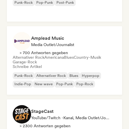
Punk-Rock
Pop-Punk
Post-Punk
Amplead Music
Media Outlet/Journalist
> 700 Antworten gegeben
Alternativer Rock
Americana
Blues
Country-Musik
Garage-Rock
Schreibe Artikel
Punk-Rock
Alternativer Rock
Blues
Hyperpop
Indie-Pop
New wave
Pop-Punk
Pop-Rock
StageCast
YouTube/Twitch -Kanal, Media Outlet/Journalist, Mentorin, Social Media Influencer, Sound Experte
> 2300 Antworten gegeben