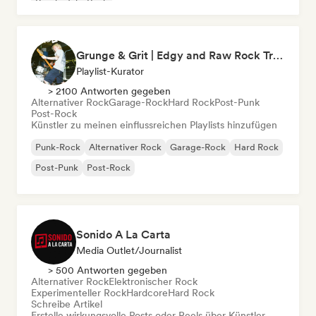
Psychedelic Rock
Grunge & Grit | Edgy and Raw Rock Tracks
Playlist-Kurator
> 2100 Antworten gegeben
Alternativer Rock
Garage-Rock
Hard Rock
Post-Punk
Post-Rock
Künstler zu meinen einflussreichen Playlists hinzufügen
Punk-Rock
Alternativer Rock
Garage-Rock
Hard Rock
Post-Punk
Post-Rock
Sonido A La Carta
Media Outlet/Journalist
> 500 Antworten gegeben
Alternativer Rock
Elektronischer Rock
Experimenteller Rock
Hardcore
Hard Rock
Schreibe Artikel
Erstelle wirkungsvolle Posts oder Reels über Künstler