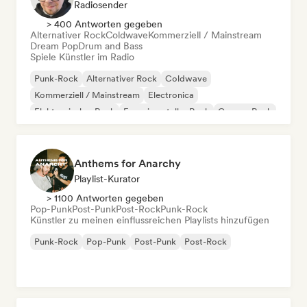
Radiosender
> 400 Antworten gegeben
Alternativer Rock
Coldwave
Kommerziell / Mainstream
Dream Pop
Drum and Bass
Spiele Künstler im Radio
Punk-Rock
Alternativer Rock
Coldwave
Kommerziell / Mainstream
Electronica
Elektronischer Rock
Experimenteller Rock
Garage-Rock
Anthems for Anarchy
Playlist-Kurator
> 1100 Antworten gegeben
Pop-Punk
Post-Punk
Post-Rock
Punk-Rock
Künstler zu meinen einflussreichen Playlists hinzufügen
Punk-Rock
Pop-Punk
Post-Punk
Post-Rock