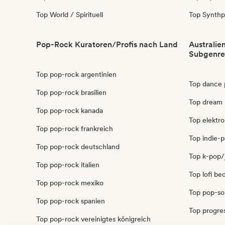
Top World / Spirituell
Top Synth
Pop-Rock Kuratoren/Profis nach Land
Australie
Subgenre
Top pop-rock argentinien
Top dance 
Top pop-rock brasilien
Top dream 
Top pop-rock kanada
Top elektro
Top pop-rock frankreich
Top indie-p
Top pop-rock deutschland
Top k-pop/j
Top pop-rock italien
Top lofi be
Top pop-rock mexiko
Top pop-sou
Top pop-rock spanien
Top progres
Top pop-rock vereinigtes königreich