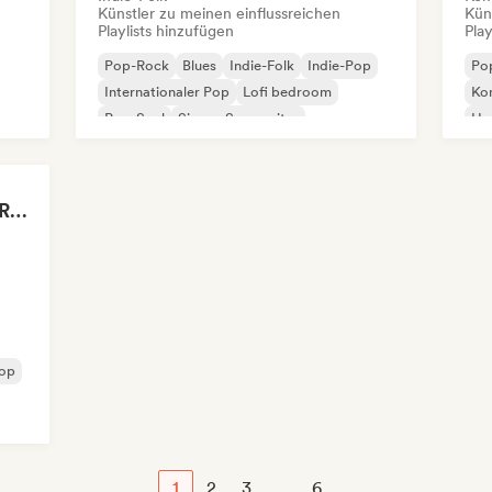
Künstler zu meinen einflussreichen
Kün
Playlists hinzufügen
Play
Pop-Rock
Blues
Indie-Folk
Indie-Pop
Po
Internationaler Pop
Lofi bedroom
Kom
Pop-Soul
Singer-Songwriter
Hy
R&
Drenched in Summer Rain 🌧️🌴
op
1
2
3
...
6