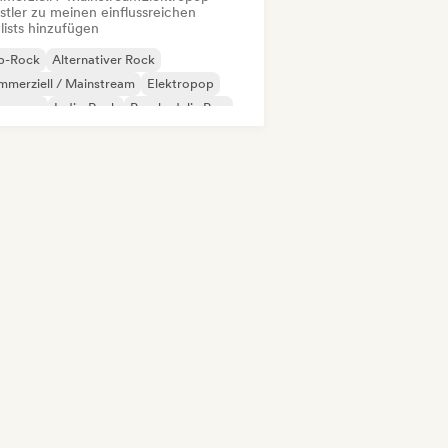
stler zu meinen einflussreichen
lists hinzufügen
p-Rock
Alternativer Rock
merziell / Mainstream
Elektropop
perpop
Indie-Rock
Psychedelic Pop
B