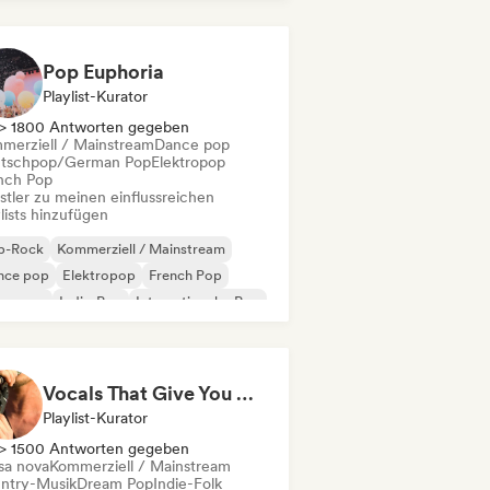
Pop Euphoria
Playlist-Kurator
> 1800 Antworten gegeben
merziell / Mainstream
Dance pop
tschpop/German Pop
Elektropop
nch Pop
stler zu meinen einflussreichen
lists hinzufügen
p-Rock
Kommerziell / Mainstream
nce pop
Elektropop
French Pop
perpop
Indie-Pop
Internationaler Pop
Vocals That Give You Chills
Playlist-Kurator
> 1500 Antworten gegeben
sa nova
Kommerziell / Mainstream
ntry-Musik
Dream Pop
Indie-Folk