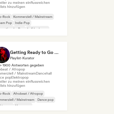
stler zu meinen einflussreichen
lists hinzufügen
p-Rock
Kommerziell / Mainstream
eam Pop
Indie-Pop
ernationaler Pop
Lofi bedroom
p-Soul
R&B
Getting Ready to Go Out 🍒💋
Playlist-Kurator
> 1900 Antworten gegeben
obeat / Afropop
merziell / Mainstream
Dancehall
ce pop
Elektropop
stler zu meinen einflussreichen
lists hinzufügen
p-Rock
Afrobeat / Afropop
merziell / Mainstream
Dance pop
ektropop
Hyperpop
ernationaler Pop
Latin Pop