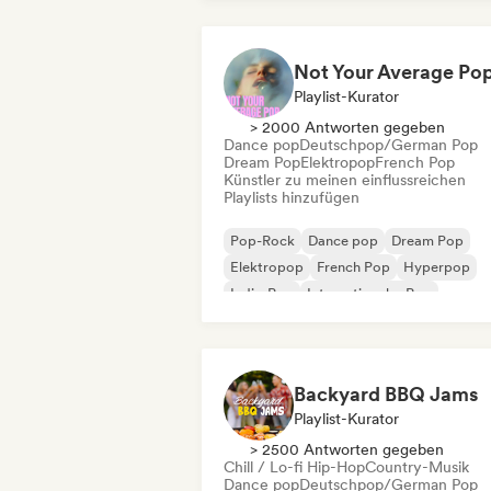
Playlist-Kurator
> 2000 Antworten gegeben
Dance pop
Deutschpop/German Pop
Dream Pop
Elektropop
French Pop
Künstler zu meinen einflussreichen
Playlists hinzufügen
Pop-Rock
Dance pop
Dream Pop
Elektropop
French Pop
Hyperpop
Indie-Pop
Internationaler Pop
Backyard BBQ Jams
Playlist-Kurator
> 2500 Antworten gegeben
Chill / Lo-fi Hip-Hop
Country-Musik
Dance pop
Deutschpop/German Pop