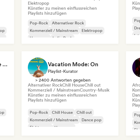
Elektropop
Kün
Künstler zu meinen einflussreichen
Play
Playlists hinzufügen
Po
Pop-Rock
Alternativer Rock
Dr
Pop
Kommerziell / Mainstream
Elektropop
Int
Pop
Hyperpop
Indie-Rock
Po
Internationaler Pop
Psychedelic Pop
Skate Jams 🛹 Garage Rock, Surf Rock & Neo-Psych
Vacation Mode: On
Playlist-Kurator
> 2400 Antworten gegeben
Alternativer Rock
Chill House
Chill out
Afr
Kommerziell / Mainstream
Country-Musik
Kom
Künstler zu meinen einflussreichen
Dan
Playlists hinzufügen
Kün
Play
op
Pop-Rock
Chill House
Chill out
Po
Kommerziell / Mainstream
Dance pop
Kom
Elektropop
Hyperpop
El
Internationaler Pop
Int