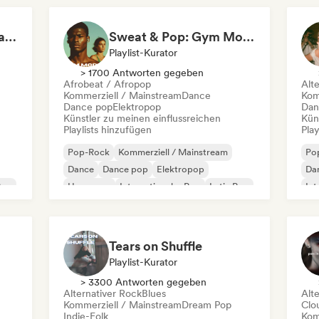
Down Under: Australia & NZ Soundscape
Sweat & Pop: Gym Mode 💦
Playlist-Kurator
> 1700 Antworten gegeben
Afrobeat / Afropop
Alt
Kommerziell / Mainstream
Dance
Kom
Dance pop
Elektropop
Dan
Künstler zu meinen einflussreichen
Kün
Playlists hinzufügen
Play
Pop-Rock
Kommerziell / Mainstream
Po
Dance
Dance pop
Elektropop
Da
Pop
Hyperpop
Internationaler Pop
Latin Pop
Int
Tears on Shuffle
Playlist-Kurator
> 3300 Antworten gegeben
Alternativer Rock
Blues
Alt
Kommerziell / Mainstream
Dream Pop
Clo
Indie-Folk
Kom