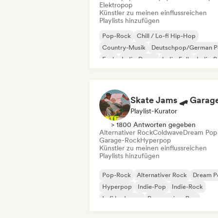
Elektropop
Künstler zu meinen einflussreichen
Playlists hinzufügen
Pop-Rock
Chill / Lo-fi Hip-Hop
Country-Musik
Deutschpop/German 
Funk
Indie-Dance
Indie-Folk
Indie-
Playlist-Kurator
> 1800 Antworten gegeben
Alternativer Rock
Coldwave
Dream Pop
Garage-Rock
Hyperpop
Künstler zu meinen einflussreichen
Playlists hinzufügen
Pop-Rock
Alternativer Rock
Dream P
Hyperpop
Indie-Pop
Indie-Rock
Lofi bedroom
Progressiver Pop