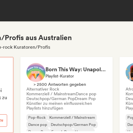
/Profis aus Australien
p-rock Kuratoren/Profis
Born This Way: Unapologetically Queer
Playlist-Kurator
> 2500 Antworten gegeben
Alternativer Rock
Afr
i
Kommerziell / Mainstream
Dance pop
Kom
k zu
Deutschpop/German Pop
Dream Pop
Deu
Künstler zu meinen einflussreichen
Kün
Playlists hinzufügen
Play
Pop-Rock
Kommerziell / Mainstream
Po
zu
Dance pop
Deutschpop/German Pop
Da
Dream Pop
French Pop
Hyperpop
Hy