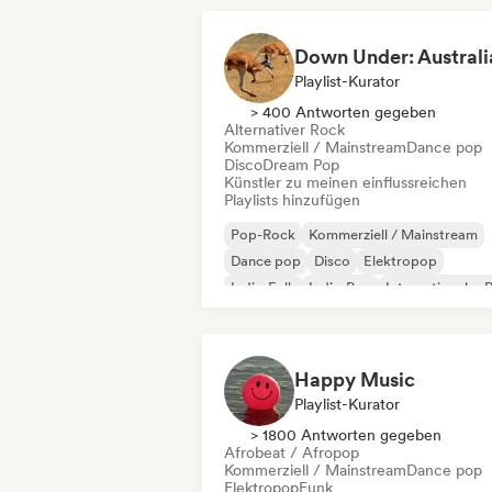
Playlist-Kurator
> 400 Antworten gegeben
Alternativer Rock
Kommerziell / Mainstream
Dance pop
Disco
Dream Pop
Künstler zu meinen einflussreichen
Playlists hinzufügen
Pop-Rock
Kommerziell / Mainstream
Dance pop
Disco
Elektropop
Indie-Folk
Indie-Pop
Internationaler 
Happy Music
Playlist-Kurator
> 1800 Antworten gegeben
Afrobeat / Afropop
Kommerziell / Mainstream
Dance pop
Elektropop
Funk