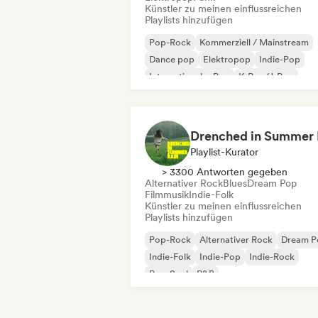
Künstler zu meinen einflussreichen
Playlists hinzufügen
Pop-Rock
Kommerziell / Mainstream
Dance pop
Elektropop
Indie-Pop
Internationaler Pop
K-Pop/J-Pop
Psychedelic Pop
Playlist-Kurator
> 3300 Antworten gegeben
Alternativer Rock
Blues
Dream Pop
Filmmusik
Indie-Folk
Künstler zu meinen einflussreichen
Playlists hinzufügen
Pop-Rock
Alternativer Rock
Dream P
Indie-Folk
Indie-Pop
Indie-Rock
Pop-Soul
R&B