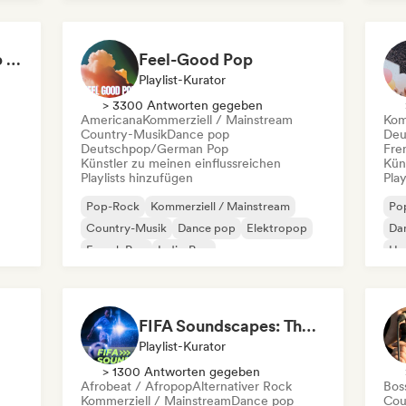
Internationaler Pop
Not Your Average Pop 🛸 Art Pop, Alt-Pop & Indie Pop
Feel-Good Pop
Playlist-Kurator
> 3300 Antworten gegeben
Americana
Kommerziell / Mainstream
Kom
Country-Musik
Dance pop
Deu
Deutschpop/German Pop
Fre
Künstler zu meinen einflussreichen
Kün
Playlists hinzufügen
Play
Pop-Rock
Kommerziell / Mainstream
Po
Country-Musik
Dance pop
Elektropop
Da
French Pop
Indie-Pop
Hy
Internationaler Pop
FIFA Soundscapes: The Ultimate Soundtrack ⚽️ Festival Indie, Electropop & Dance Anthems
Playlist-Kurator
> 1300 Antworten gegeben
Afrobeat / Afropop
Alternativer Rock
Bos
Kommerziell / Mainstream
Dance pop
Cou