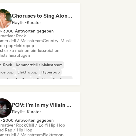
Choruses to Sing Along To
Playlist-Kurator
> 3000 Antworten gegeben
ernativer Rock
merziell / Mainstream
Country-Musik
ce pop
Elektropop
stler zu meinen einflussreichen
lists hinzufügen
p-Rock
Kommerziell / Mainstream
nce pop
Elektropop
Hyperpop
ernationaler Pop
Latin Pop
Synthpop
POV: I'm in my Villain Era
Playlist-Kurator
> 2000 Antworten gegeben
ernativer Rock
Chill / Lo-fi Hip-Hop
ud Rap / Hip Hop
merziell / Mainstream
Elektropop