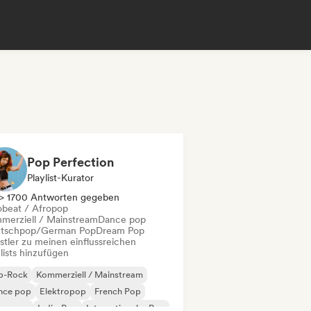
Pop Perfection
Playlist-Kurator
> 1700 Antworten gegeben
obeat / Afropop
merziell / Mainstream
Dance pop
tschpop/German Pop
Dream Pop
stler zu meinen einflussreichen
lists hinzufügen
p-Rock
Kommerziell / Mainstream
nce pop
Elektropop
French Pop
perpop
Indie-Pop
Internationaler Pop