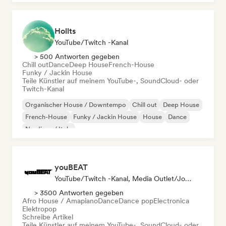
Hollts
YouTube/Twitch -Kanal
> 500 Antworten gegeben
Chill out
Dance
Deep House
French-House
Funky / Jackin House
Teile Künstler auf meinem YouTube-, SoundCloud- oder
Twitch-Kanal
Organischer House / Downtempo
Chill out
Deep House
French-House
Funky / Jackin House
House
Dance
Nu-disco / Italo
youBEAT
YouTube/Twitch -Kanal, Media Outlet/Journalist
> 3500 Antworten gegeben
Afro House / Amapiano
Dance
Dance pop
Electronica
Elektropop
Schreibe Artikel
Teile Künstler auf meinem YouTube-, SoundCloud- oder