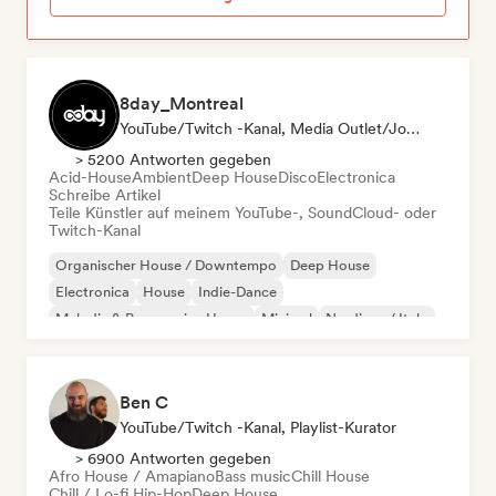
8day_Montreal
YouTube/Twitch -Kanal, Media Outlet/Journalist
> 5200 Antworten gegeben
Acid-House
Ambient
Deep House
Disco
Electronica
Schreibe Artikel
Teile Künstler auf meinem YouTube-, SoundCloud- oder
Twitch-Kanal
Organischer House / Downtempo
Deep House
Electronica
House
Indie-Dance
Melodic & Progressive House
Minimal
Nu-disco / Italo
Ben C
YouTube/Twitch -Kanal, Playlist-Kurator
> 6900 Antworten gegeben
Afro House / Amapiano
Bass music
Chill House
Chill / Lo-fi Hip-Hop
Deep House