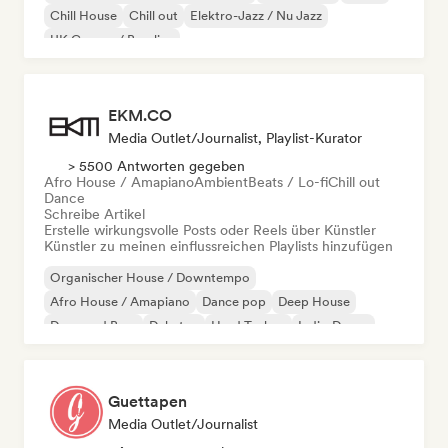
Chill House
Chill out
Elektro-Jazz / Nu Jazz
UK Garage / Bassline
EKM.CO
Media Outlet/Journalist, Playlist-Kurator
> 5500 Antworten gegeben
Afro House / Amapiano
Ambient
Beats / Lo-fi
Chill out
Dance
Schreibe Artikel
Erstelle wirkungsvolle Posts oder Reels über Künstler
Künstler zu meinen einflussreichen Playlists hinzufügen
Organischer House / Downtempo
Afro House / Amapiano
Dance pop
Deep House
Drum and Bass
Dubstep
Hard Techno
Indie-Dance
Guettapen
Media Outlet/Journalist