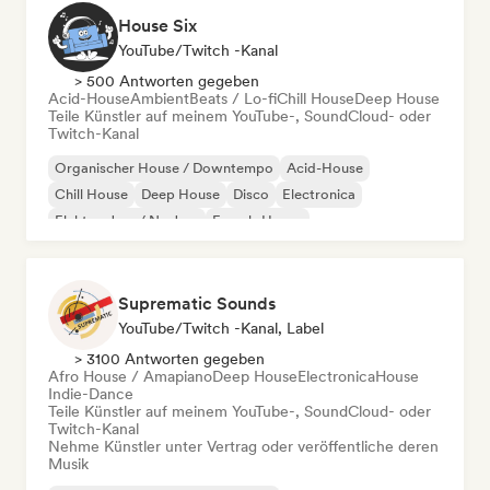
House Six
YouTube/Twitch -Kanal
> 500 Antworten gegeben
Acid-House
Ambient
Beats / Lo-fi
Chill House
Deep House
Teile Künstler auf meinem YouTube-, SoundCloud- oder
Twitch-Kanal
Organischer House / Downtempo
Acid-House
Chill House
Deep House
Disco
Electronica
Elektro-Jazz / Nu Jazz
French-House
Suprematic Sounds
YouTube/Twitch -Kanal, Label
> 3100 Antworten gegeben
Afro House / Amapiano
Deep House
Electronica
House
Indie-Dance
Teile Künstler auf meinem YouTube-, SoundCloud- oder
Twitch-Kanal
Nehme Künstler unter Vertrag oder veröffentliche deren
Musik