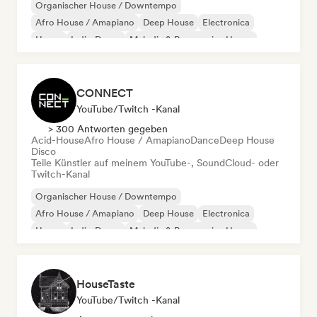
Organischer House / Downtempo
Afro House / Amapiano
Deep House
Electronica
House
Indie-Dance
Melodic & Progressive House
Minimal
CONNECT
YouTube/Twitch -Kanal
> 300 Antworten gegeben
Acid-House
Afro House / Amapiano
Dance
Deep House
Disco
Teile Künstler auf meinem YouTube-, SoundCloud- oder
Twitch-Kanal
Organischer House / Downtempo
Afro House / Amapiano
Deep House
Electronica
House
Indie-Dance
Melodic & Progressive House
Minimal
HouseTaste
YouTube/Twitch -Kanal