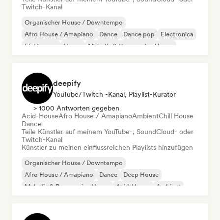
Twitch-Kanal
Organischer House / Downtempo
Afro House / Amapiano
Dance
Dance pop
Electronica
Elektropop
House
Melodic & Progressive House
deepify
YouTube/Twitch -Kanal, Playlist-Kurator
> 1000 Antworten gegeben
Acid-House
Afro House / Amapiano
Ambient
Chill House
Dance
Teile Künstler auf meinem YouTube-, SoundCloud- oder
Twitch-Kanal
Künstler zu meinen einflussreichen Playlists hinzufügen
Organischer House / Downtempo
Afro House / Amapiano
Dance
Deep House
Melodic & Progressive House
Acid-House
Ambient
Chill House