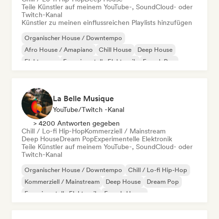
Teile Künstler auf meinem YouTube-, SoundCloud- oder
Twitch-Kanal
Künstler zu meinen einflussreichen Playlists hinzufügen
Organischer House / Downtempo
Afro House / Amapiano
Chill House
Deep House
Elektropop
Experimentelle Elektronik
French Pop
Future House
La Belle Musique
YouTube/Twitch -Kanal
> 4200 Antworten gegeben
Chill / Lo-fi Hip-Hop
Kommerziell / Mainstream
Deep House
Dream Pop
Experimentelle Elektronik
Teile Künstler auf meinem YouTube-, SoundCloud- oder
Twitch-Kanal
Organischer House / Downtempo
Chill / Lo-fi Hip-Hop
Kommerziell / Mainstream
Deep House
Dream Pop
Experimentelle Elektronik
French-House
Melodic & Progressive House