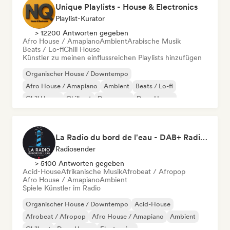
Unique Playlists - House & Electronics
Playlist-Kurator
> 12200 Antworten gegeben
Afro House / Amapiano
Ambient
Arabische Musik
Beats / Lo-fi
Chill House
Künstler zu meinen einflussreichen Playlists hinzufügen
Organischer House / Downtempo
Afro House / Amapiano
Ambient
Beats / Lo-fi
Chill House
Chill out
Dance pop
Deep House
La Radio du bord de l'eau - DAB+ Radio Station (Switzerland)
Radiosender
> 5100 Antworten gegeben
Acid-House
Afrikanische Musik
Afrobeat / Afropop
Afro House / Amapiano
Ambient
Spiele Künstler im Radio
Organischer House / Downtempo
Acid-House
Afrobeat / Afropop
Afro House / Amapiano
Ambient
Chill out
Deep House
Electronica