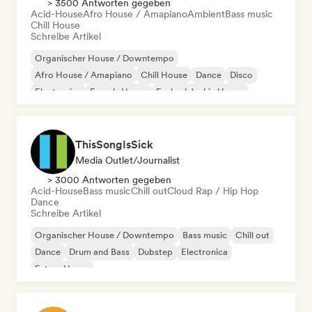
> 3500 Antworten gegeben
Acid-House
Afro House / Amapiano
Ambient
Bass music
Chill House
Schreibe Artikel
Organischer House / Downtempo
Afro House / Amapiano
Chill House
Dance
Disco
Electronica
French-House
Funky / Jackin House
ThisSongIsSick
Media Outlet/Journalist
> 3000 Antworten gegeben
Acid-House
Bass music
Chill out
Cloud Rap / Hip Hop
Dance
Schreibe Artikel
Organischer House / Downtempo
Bass music
Chill out
Dance
Drum and Bass
Dubstep
Electronica
Future House