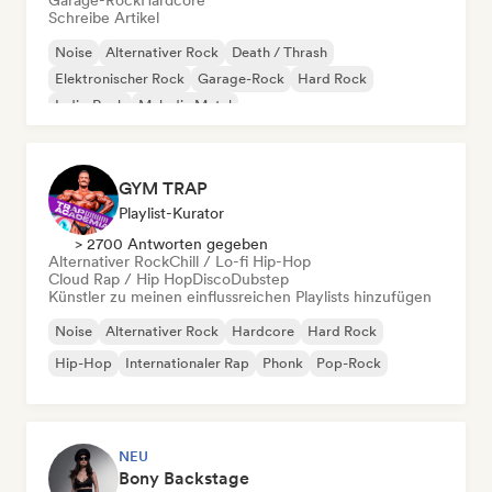
Garage-Rock
Hardcore
Schreibe Artikel
Noise
Alternativer Rock
Death / Thrash
Elektronischer Rock
Garage-Rock
Hard Rock
Indie-Rock
Melodic Metal
GYM TRAP
Playlist-Kurator
> 2700 Antworten gegeben
Alternativer Rock
Chill / Lo-fi Hip-Hop
Cloud Rap / Hip Hop
Disco
Dubstep
Künstler zu meinen einflussreichen Playlists hinzufügen
Noise
Alternativer Rock
Hardcore
Hard Rock
Hip-Hop
Internationaler Rap
Phonk
Pop-Rock
NEU
Bony Backstage