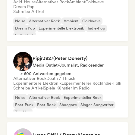
Acid-House
Alternativer Rock
Ambient
Coldwave
Dream Pop
Schreibe Artikel
Noise
Alternativer Rock
Ambient
Coldwave
Dream Pop
Experimentelle Elektronik
Indie-Pop
Indie-Rock
Pipjr3927(Peter Doherty)
Media Outlet/Journalist, Radiosender
> 600 Antworten gegeben
Alternativer Rock
Death / Thrash
Experimentelle Elektronik
Experimenteller Rock
Indie-Folk
Schreibe Artikel
Spiele Künstler im Radio
Noise
Alternativer Rock
Experimenteller Rock
Post-Punk
Post-Rock
Shoegaze
Singer-Songwriter
Trip Hop
Lucas OHN / Doozy Magazine