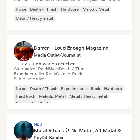
Noise
Death / Thrash
Hardcore
Melodic Metal
Metal / Heavy metal
Darren - Loud Enough Magazine
Media Outlet/Journalist
> 2100 Antworten gegeben
Alternativer Rock
Blues
Death / Thrash
Experimenteller Rock
Garage-Rock
Schreibe Artikel
Noise
Death / Thrash
Experimenteller Rock
Hardcore
Hard Rock
Melodic Metal
Metal / Heavy metal
Progressiver Rock
NEU
Metal Rituals 🤘 Nu Metal, Alt Metal & Progressive Metal
Playlist-Kurator