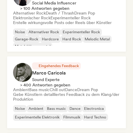
Social Media Influencer
> 100 Antworten gegeben
Alternativer Rock
Death / Thrash
Dream Pop
Elektronischer Rock
Experimenteller Rock
Erstelle wirkungsvolle Posts oder Reels über Künstler
Noise
Alternativer Rock
Experimenteller Rock
Garage-Rock
Hardcore
Hard Rock
Melodic Metal
Metal / Heavy metal
Eingehendes Feedback
Marco Caricola
Sound Experte
> 400 Antworten gegeben
Ambient
Bass music
Chill out
Dance
Dream Pop
Gebe Künstlern detailliertes Feedback zu dem Klang/der
Produktion
Noise
Ambient
Bass music
Dance
Electronica
Experimentelle Elektronik
Filmmusik
Hard Techno