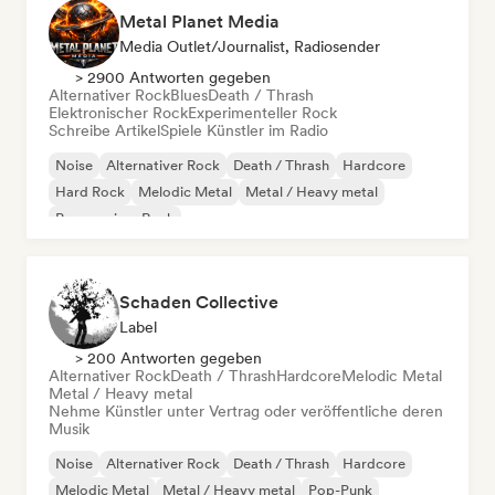
Metal Planet Media
Media Outlet/Journalist, Radiosender
> 2900 Antworten gegeben
Alternativer Rock
Blues
Death / Thrash
Elektronischer Rock
Experimenteller Rock
Schreibe Artikel
Spiele Künstler im Radio
Noise
Alternativer Rock
Death / Thrash
Hardcore
Hard Rock
Melodic Metal
Metal / Heavy metal
Progressiver Rock
Schaden Collective
Label
> 200 Antworten gegeben
Alternativer Rock
Death / Thrash
Hardcore
Melodic Metal
Metal / Heavy metal
Nehme Künstler unter Vertrag oder veröffentliche deren
Musik
Noise
Alternativer Rock
Death / Thrash
Hardcore
Melodic Metal
Metal / Heavy metal
Pop-Punk