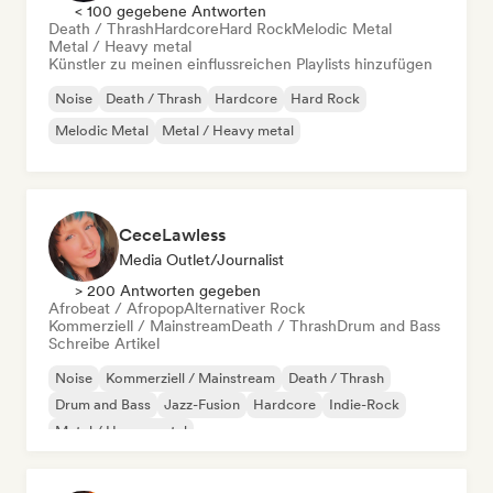
< 100 gegebene Antworten
Death / Thrash
Hardcore
Hard Rock
Melodic Metal
Metal / Heavy metal
Künstler zu meinen einflussreichen Playlists hinzufügen
Noise
Death / Thrash
Hardcore
Hard Rock
Melodic Metal
Metal / Heavy metal
CeceLawless
Media Outlet/Journalist
> 200 Antworten gegeben
Afrobeat / Afropop
Alternativer Rock
Kommerziell / Mainstream
Death / Thrash
Drum and Bass
Schreibe Artikel
Noise
Kommerziell / Mainstream
Death / Thrash
Drum and Bass
Jazz-Fusion
Hardcore
Indie-Rock
Metal / Heavy metal