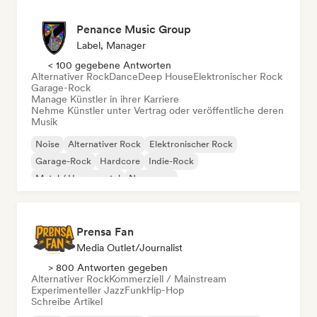
Penance Music Group
Label, Manager
< 100 gegebene Antworten
Alternativer Rock
Dance
Deep House
Elektronischer Rock
Garage-Rock
Manage Künstler in ihrer Karriere
Nehme Künstler unter Vertrag oder veröffentliche deren
Musik
Noise
Alternativer Rock
Elektronischer Rock
Garage-Rock
Hardcore
Indie-Rock
Metal / Heavy metal
New wave
Prensa Fan
Media Outlet/Journalist
> 800 Antworten gegeben
Alternativer Rock
Kommerziell / Mainstream
Experimenteller Jazz
Funk
Hip-Hop
Schreibe Artikel