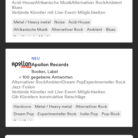
Acid-House
Afrikanische Musik
Alternativer Rock
Ambient
Blues
Verbinde Künstler mit Live-Event-Möglichkeiten
Metal / Heavy metal
Noise
Acid-House
Afrikanische Musik
Alternativer Rock
Ambient
Blues
Brasilianische Musik
NEU
Apollon Records
Booker, Label
< 100 gegebene Antworten
Alternativer Rock
Ambient
Dream Pop
Experimenteller Rock
Jazz-Fusion
Verbinde Künstler mit Live-Event-Möglichkeiten
Gib Künstlern konstruktive Ratschläge
Hardcore
Metal / Heavy metal
Alternativer Rock
Dream Pop
Experimenteller Rock
Indie-Pop
Pop-Rock
Post-Punk