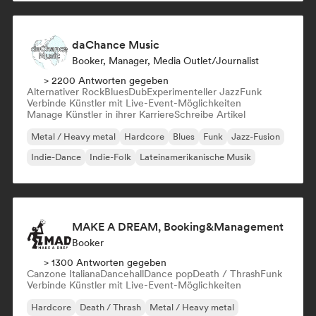
daChance Music
Booker, Manager, Media Outlet/Journalist
> 2200 Antworten gegeben
Alternativer Rock
Blues
Dub
Experimenteller Jazz
Funk
Verbinde Künstler mit Live-Event-Möglichkeiten
Manage Künstler in ihrer Karriere
Schreibe Artikel
Metal / Heavy metal
Hardcore
Blues
Funk
Jazz-Fusion
Indie-Dance
Indie-Folk
Lateinamerikanische Musik
MAKE A DREAM, Booking&Management
Booker
> 1300 Antworten gegeben
Canzone Italiana
Dancehall
Dance pop
Death / Thrash
Funk
Verbinde Künstler mit Live-Event-Möglichkeiten
Hardcore
Death / Thrash
Metal / Heavy metal