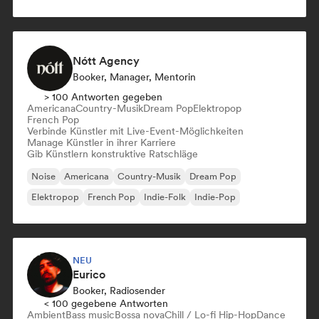
Nótt Agency
Booker, Manager, Mentorin
> 100 Antworten gegeben
Americana
Country-Musik
Dream Pop
Elektropop
French Pop
Verbinde Künstler mit Live-Event-Möglichkeiten
Manage Künstler in ihrer Karriere
Gib Künstlern konstruktive Ratschläge
Noise
Americana
Country-Musik
Dream Pop
Elektropop
French Pop
Indie-Folk
Indie-Pop
NEU
Eurico
Booker, Radiosender
< 100 gegebene Antworten
Ambient
Bass music
Bossa nova
Chill / Lo-fi Hip-Hop
Dance