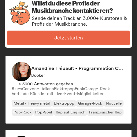
Willst du diese Profis der
Musikbranche kontaktieren?
Sende deinen Track an 3.000+ Kuratoren &
Profis der Musikbranche.
Jetzt starten
Amandine Thibault - Programmation Concerts SMAC IDF, Booking, Management
Booker
> 5900 Antworten gegeben
Blues
Canzone Italiana
Elektropop
Funk
Garage-Rock
Verbinde Künstler mit Live-Event-Möglichkeiten
Metal / Heavy metal
Elektropop
Garage-Rock
Nouvelle
Pop-Rock
Pop-Soul
Rap auf Englisch
Französischer Rap