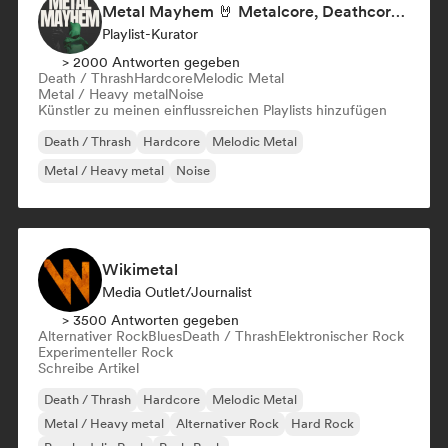
Metal Mayhem 🤘 Metalcore, Deathcore & Progressive Metal
Playlist-Kurator
> 2000 Antworten gegeben
Death / Thrash
Hardcore
Melodic Metal
Metal / Heavy metal
Noise
Künstler zu meinen einflussreichen Playlists hinzufügen
Death / Thrash
Hardcore
Melodic Metal
Metal / Heavy metal
Noise
Wikimetal
Media Outlet/Journalist
> 3500 Antworten gegeben
Alternativer Rock
Blues
Death / Thrash
Elektronischer Rock
Experimenteller Rock
Schreibe Artikel
Death / Thrash
Hardcore
Melodic Metal
Metal / Heavy metal
Alternativer Rock
Hard Rock
Psychedelic Rock
Punk-Rock