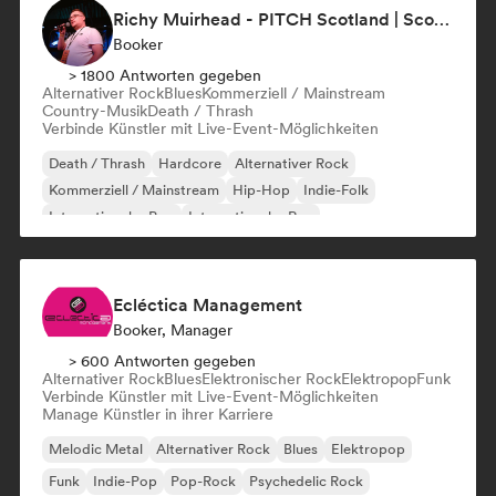
Richy Muirhead - PITCH Scotland | Scottish Alternative Music Awards (SAMA)
Booker
> 1800 Antworten gegeben
Alternativer Rock
Blues
Kommerziell / Mainstream
Country-Musik
Death / Thrash
Verbinde Künstler mit Live-Event-Möglichkeiten
Death / Thrash
Hardcore
Alternativer Rock
Kommerziell / Mainstream
Hip-Hop
Indie-Folk
Internationaler Pop
Internationaler Rap
Ecléctica Management
Booker, Manager
> 600 Antworten gegeben
Alternativer Rock
Blues
Elektronischer Rock
Elektropop
Funk
Verbinde Künstler mit Live-Event-Möglichkeiten
Manage Künstler in ihrer Karriere
Melodic Metal
Alternativer Rock
Blues
Elektropop
Funk
Indie-Pop
Pop-Rock
Psychedelic Rock