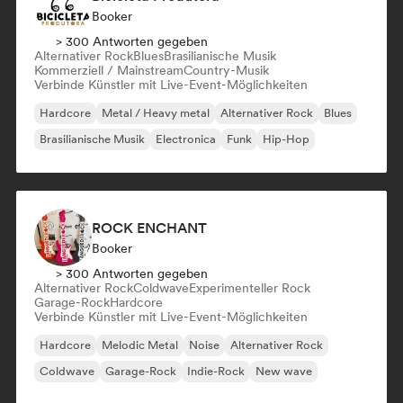
Booker
> 300 Antworten gegeben
Alternativer Rock
Blues
Brasilianische Musik
Kommerziell / Mainstream
Country-Musik
Verbinde Künstler mit Live-Event-Möglichkeiten
Hardcore
Metal / Heavy metal
Alternativer Rock
Blues
Brasilianische Musik
Electronica
Funk
Hip-Hop
ROCK ENCHANT
Booker
> 300 Antworten gegeben
Alternativer Rock
Coldwave
Experimenteller Rock
Garage-Rock
Hardcore
Verbinde Künstler mit Live-Event-Möglichkeiten
Hardcore
Melodic Metal
Noise
Alternativer Rock
Coldwave
Garage-Rock
Indie-Rock
New wave