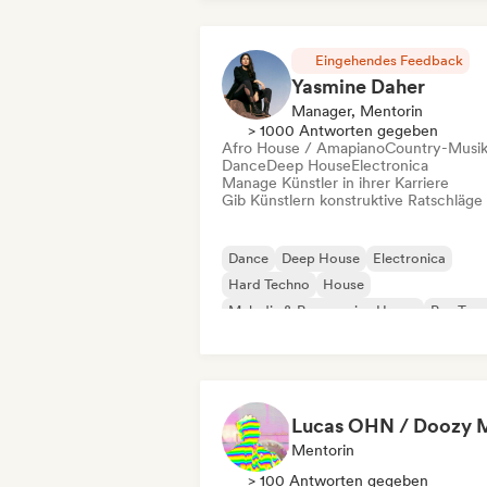
Eingehendes Feedback
Yasmine Daher
Manager, Mentorin
> 1000 Antworten gegeben
Afro House / Amapiano
Country-Musi
Dance
Deep House
Electronica
Manage Künstler in ihrer Karriere
Gib Künstlern konstruktive Ratschläge
Dance
Deep House
Electronica
Hard Techno
House
Melodic & Progressive House
Psy-Tran
Tech House
Mentorin
> 100 Antworten gegeben