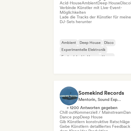
Acid-House
Ambient
Deep House
Disco
Verbinde Künstler mit Live-Event-
Möglichkeiten
Lade die Tracks der Künstler für meine
DJ-Sets herunter
Ambient
Deep House
Disco
Experimentelle Elektronik
Funky / Jackin House
House
Nu-disco / Italo
Organischer House / Downtempo
Somekind Records
Mentorin, Sound Experte
> 1200 Antworten gegeben
Chill out
Kommerziell / Mainstream
Dan
Dance pop
Deep House
Gib Künstlern konstruktive Ratschläge
Gebe Künstlern detailliertes Feedback