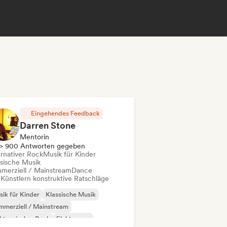
Eingehendes Feedback
Darren Stone
Mentorin
> 900 Antworten gegeben
ernativer Rock
Musik für Kinder
ssische Musik
merziell / Mainstream
Dance
 Künstlern konstruktive Ratschläge
ik für Kinder
Klassische Musik
merziell / Mainstream
ktronischer Rock
Elektropop