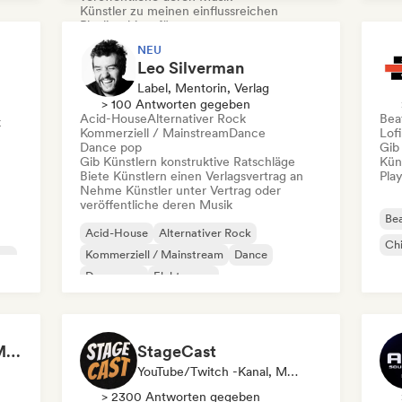
Fil
Künstler zu meinen einflussreichen
Playlists hinzufügen
NEU
Alternativer Rock
Brasilianische Musik
Leo Silverman
Dream Pop
Indie-Folk
Indie-Pop
Label, Mentorin, Verlag
Indie-Rock
Pop-Rock
Progressiver Rock
> 100 Antworten gegeben
Acid-House
Alternativer Rock
Beat
k
Kommerziell / Mainstream
Dance
Lof
Dance pop
Gib
Gib Künstlern konstruktive Ratschläge
Kün
Biete Künstlern einen Verlagsvertrag an
Play
Nehme Künstler unter Vertrag oder
veröffentliche deren Musik
Bea
Acid-House
Alternativer Rock
Chi
Kommerziell / Mainstream
Dance
ce
Dance pop
Elektropop
Experimentelle Elektronik
Indie-Dance
Lucas OHN / Doozy Magazine
StageCast
YouTube/Twitch -Kanal, Media Outlet/Journalist, Mentorin, Social Media Influencer, Sound Experte
> 2300 Antworten gegeben