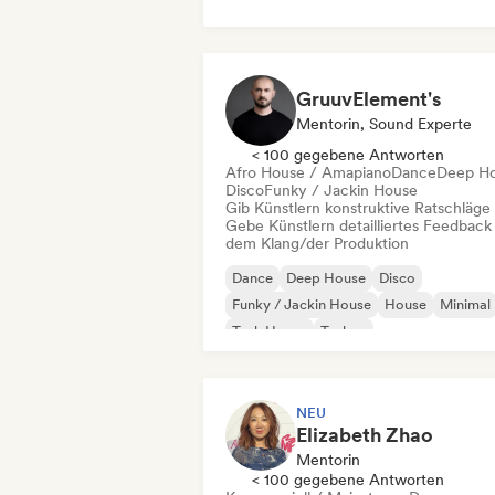
GruuvElement's
Mentorin, Sound Experte
< 100 gegebene Antworten
Afro House / Amapiano
Dance
Deep H
Disco
Funky / Jackin House
Gib Künstlern konstruktive Ratschläge
Gebe Künstlern detailliertes Feedback
dem Klang/der Produktion
Dance
Deep House
Disco
Funky / Jackin House
House
Minimal
Tech House
Techno
NEU
Elizabeth Zhao
Mentorin
< 100 gegebene Antworten