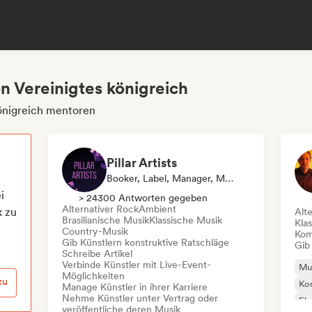
 Vereinigtes königreich
önigreich mentoren
Pillar Artists
Booker, Label, Manager, Media Outlet/Journalist, Mentorin, Playlist-Kurator
i
> 24300 Antworten gegeben
Alternativer Rock
Ambient
k zu
Alt
Brasilianische Musik
Klassische Musik
Kla
Country-Musik
Kom
Gib Künstlern konstruktive Ratschläge
Gib
Schreibe Artikel
Verbinde Künstler mit Live-Event-
Mus
Möglichkeiten
zu
Kom
Manage Künstler in ihrer Karriere
Nehme Künstler unter Vertrag oder
Ele
veröffentliche deren Musik