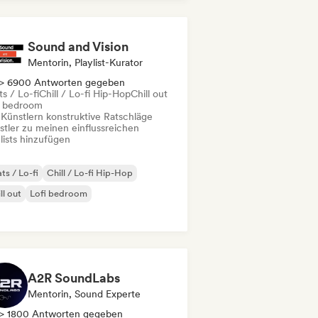
mmusik
Garage-Rock
Indie-Rock
Sound and Vision
Mentorin, Playlist-Kurator
> 6900 Antworten gegeben
s / Lo-fi
Chill / Lo-fi Hip-Hop
Chill out
i bedroom
 Künstlern konstruktive Ratschläge
stler zu meinen einflussreichen
lists hinzufügen
ts / Lo-fi
Chill / Lo-fi Hip-Hop
ll out
Lofi bedroom
A2R SoundLabs
Mentorin, Sound Experte
> 1800 Antworten gegeben