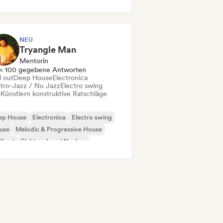
NEU
Tryangle Man
Mentorin
< 100 gegebene Antworten
l out
Deep House
Electronica
ktro-Jazz / Nu Jazz
Electro swing
 Künstlern konstruktive Ratschläge
ep House
Electronica
Electro swing
use
Melodic & Progressive House
ll out
Elektro-Jazz / Nu Jazz
mmusik