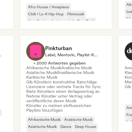
Alt
Afro House / Amapiano
Ind
Chill / Lo-fi Hip-Hop
Filmmusik
Mo
Jazz-Fusion
Instrumental
Pop-Rock
R&B
Singer-Songwriter
Pinkturban
 Mentorin
Label, Mentorin, Playlist-Kurator, Verlag, Sync Supervisor
> 2000 Antworten gegeben
Afrikanische Musik
Arabische Musik
Ame
Asiatische Musik
Brasilianische Musik
Kla
Karibische Musik
Kom
Gib Künstlern konstruktive Ratschläge
Mana
Lizenziere oder vertrete Tracks für Sync
Gib
Biete Künstlern einen Verlagsvertrag an
Nehme Künstler unter Vertrag oder
veröffentliche deren Musik
Künstler zu meinen einflussreichen
Am
Playlists hinzufügen
k
Fr
Afrikanische Musik
Arabische Musik
Ind
Asiatische Musik
Dance
Deep House
Ne