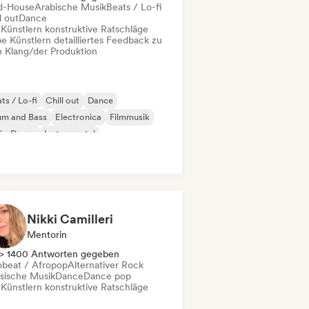
d-House
Arabische Musik
Beats / Lo-fi
l out
Dance
 Künstlern konstruktive Ratschläge
e Künstlern detailliertes Feedback zu
 Klang/der Produktion
ts / Lo-fi
Chill out
Dance
um and Bass
Electronica
Filmmusik
die-Dance
Instrumental
Nikki Camilleri
Mentorin
> 1400 Antworten gegeben
obeat / Afropop
Alternativer Rock
ssische Musik
Dance
Dance pop
 Künstlern konstruktive Ratschläge