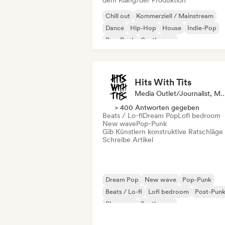
dem Klang/der Produktion
Chill out
Kommerziell / Mainstream
Dance
Hip-Hop
House
Indie-Pop
Pop-Rock
Synthwave
Hits With Tits
Media Outlet/Journalist,
> 400 Antworten gegeben
Beats / Lo-fi
Dream Pop
Lofi bedroom
New wave
Pop-Punk
Gib Künstlern konstruktive Ratschläge
Schreibe Artikel
Dream Pop
New wave
Pop-Punk
Beats / Lo-fi
Lofi bedroom
Post-Pun
Shoegaze
Synthwave