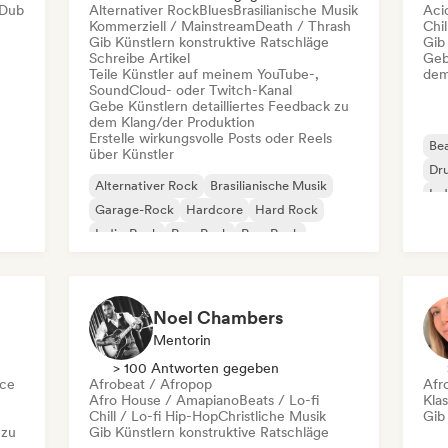
Dub
Alternativer Rock
Blues
Brasilianische Musik
Aci
Kommerziell / Mainstream
Death / Thrash
Chil
Gib Künstlern konstruktive Ratschläge
Gib
Schreibe Artikel
Geb
Teile Künstler auf meinem YouTube-,
dem
SoundCloud- oder Twitch-Kanal
Gebe Künstlern detailliertes Feedback zu
dem Klang/der Produktion
Erstelle wirkungsvolle Posts oder Reels
Bea
über Künstler
Dr
Alternativer Rock
Brasilianische Musik
In
Garage-Rock
Hardcore
Hard Rock
Indie-Rock
Pop-Punk
Pop-Rock
Noel Chambers
Mentorin
> 100 Antworten gegeben
ce
Afrobeat / Afropop
Afr
Afro House / Amapiano
Beats / Lo-fi
Kla
Chill / Lo-fi Hip-Hop
Christliche Musik
Gib
 zu
Gib Künstlern konstruktive Ratschläge