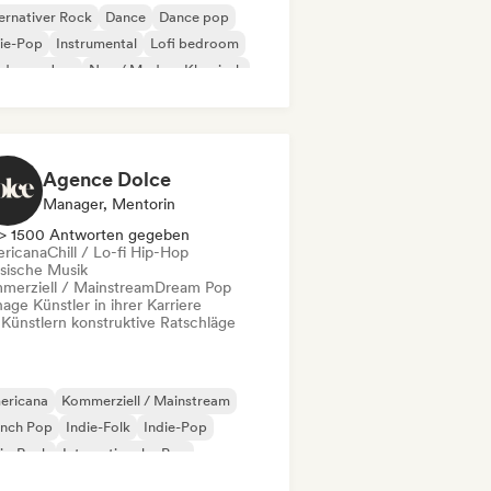
ernativer Rock
Dance
Dance pop
ie-Pop
Instrumental
Lofi bedroom
derner Jazz
Neo / Modern Klassisch
Agence Dolce
Manager, Mentorin
> 1500 Antworten gegeben
ricana
Chill / Lo-fi Hip-Hop
ssische Musik
merziell / Mainstream
Dream Pop
ge Künstler in ihrer Karriere
 Künstlern konstruktive Ratschläge
ericana
Kommerziell / Mainstream
ench Pop
Indie-Folk
Indie-Pop
ie-Rock
Internationaler Pop
w wave