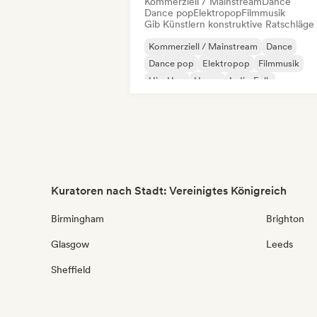
Kommerziell / Mainstream
Dance
Dance pop
Elektropop
Filmmusik
Gib Künstlern konstruktive Ratschläge
Kommerziell / Mainstream
Dance
Dance pop
Elektropop
Filmmusik
Hip-Hop
House
Indie-Folk
Kuratoren nach Stadt: Vereinigtes Königreich
Birmingham
Brighton
Glasgow
Leeds
Sheffield