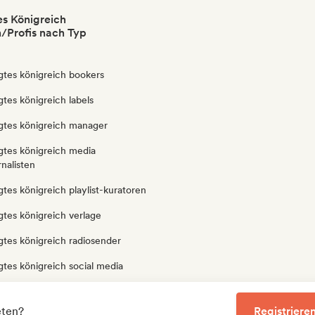
es Königreich
/Profis nach Typ
gtes königreich bookers
gtes königreich labels
igtes königreich manager
gtes königreich media
rnalisten
gtes königreich playlist-kuratoren
gtes königreich verlage
gtes königreich radiosender
gtes königreich social media
igtes königreich sound experten
eten?
Registrieren