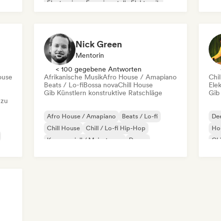
Electronica
Experimentelle Elektronik
House
Nick Green
Mentorin
< 100 gegebene Antworten
ouse
Afrikanische Musik
Afro House / Amapiano
Chil
Beats / Lo-fi
Bossa nova
Chill House
Ele
Gib Künstlern konstruktive Ratschläge
Gib
 zu
Afro House / Amapiano
Beats / Lo-fi
De
Chill House
Chill / Lo-fi Hip-Hop
Ho
Kommerziell / Mainstream
Dance
Chi
Dance pop
Elektropop
Fil