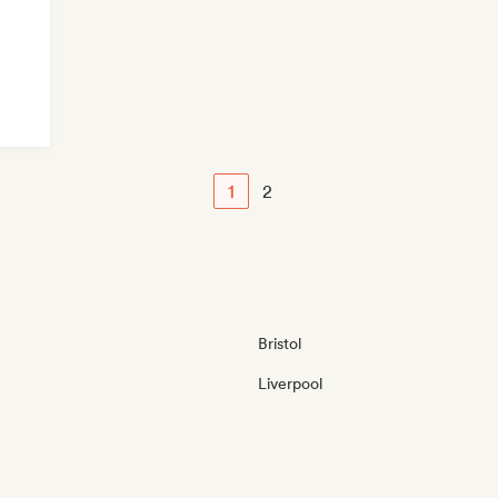
1
2
Bristol
Liverpool