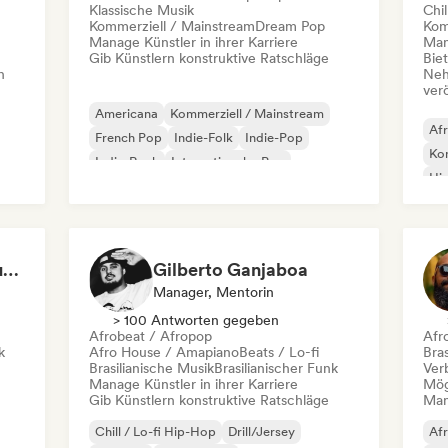
Klassische Musik
Chil
Kommerziell / Mainstream
Dream Pop
Kom
Manage Künstler in ihrer Karriere
Mana
Gib Künstlern konstruktive Ratschläge
Bie
n
Neh
ver
Americana
Kommerziell / Mainstream
Af
French Pop
Indie-Folk
Indie-Pop
Kom
Indie-Rock
Internationaler Pop
Hi
New wave
Lívia Paupério | LP Music
Gilberto Ganjaboa
Manager, Mentorin
> 100 Antworten gegeben
Afrobeat / Afropop
Afr
k
Afro House / Amapiano
Beats / Lo-fi
Bras
Brasilianische Musik
Brasilianischer Funk
Ver
Manage Künstler in ihrer Karriere
Mög
Gib Künstlern konstruktive Ratschläge
Mana
Chill / Lo-fi Hip-Hop
Drill/Jersey
Af