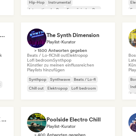
Hip-Hop
Instrumental
Ele
Internationaler Rap
Französischer Rap
Exp
R&B
Reggae
Ins
Welcome to the House Party
The Synth Dimension
Playlist-Kurator
> 1500 Antworten gegeben
k
Beats / Lo-fi
Chill out
Elektropop
Bos
Lofi bedroom
Synthpop
Lat
Künstler zu meinen einflussreichen
Kün
Playlists hinzufügen
Play
Synthpop
Synthwave
Beats / Lo-fi
Bo
t
Ind
Chill out
Elektropop
Lofi bedroom
Lat
It's a Trap! 💥 Drill, UK Drill & Hard-Hitting Trap
Poolside Electro Chill
Playlist-Kurator
> 400 Antworten gegeben