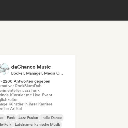
daChance Music
Booker, Manager, Media Outlet/Journalist
> 2200 Antworten gegeben
ernativer Rock
Blues
Dub
erimenteller Jazz
Funk
binde Künstler mit Live-Event-
lichkeiten
ge Künstler in ihrer Karriere
eibe Artikel
es
Funk
Jazz-Fusion
Indie-Dance
ie-Folk
Lateinamerikanische Musik