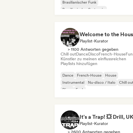
Brasilianischer Funk
Brasilianischer Sertanejo
Kommerziell / Mainstream
Deep House
Disco
Drum and Bass
Playlist-Kurator
> 1100 Antworten gegeben
Chill out
Dance
Disco
French-House
Fun
Künstler zu meinen einflussreichen
Playlists hinzufügen
Dance
French-House
House
Instrumental
Nu-disco / Italo
Chill ou
Disco
Funk
Playlist-Kurator
> 2600 Antworten gegeben