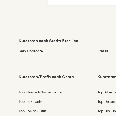
Moderner Jazz
Funk
Soul
Kuratoren nach Stadt: Brasilien
Belo Horizonte
Brasilia
Kuratoren/Profis nach Genre
Kuratoren
Top Klassisch/Instrumental
Top Alterna
Top Elektronisch
Top Dream
Top Folk/Akustik
Top Hip-H