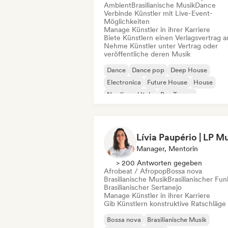
Ambient
Brasilianische Musik
Dance
Verbinde Künstler mit Live-Event-
Möglichkeiten
Manage Künstler in ihrer Karriere
Biete Künstlern einen Verlagsvertrag a
Nehme Künstler unter Vertrag oder
veröffentliche deren Musik
Dance
Dance pop
Deep House
Electronica
Future House
House
Nu-disco / Italo
Psy-Trance
Manager, Mentorin
> 200 Antworten gegeben
Afrobeat / Afropop
Bossa nova
Brasilianische Musik
Brasilianischer Fun
Brasilianischer Sertanejo
Manage Künstler in ihrer Karriere
Gib Künstlern konstruktive Ratschläge
Bossa nova
Brasilianische Musik