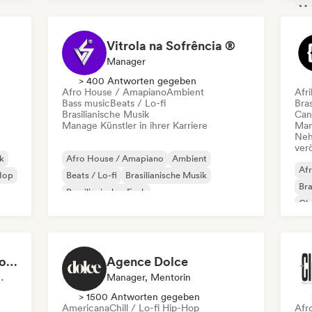
Tech House
Met
Vitrola na Sofrência ®
Manager
> 400 Antworten gegeben
Afro House / Amapiano
Ambient
Afr
Bass music
Beats / Lo-fi
Bras
Brasilianische Musik
Can
Manage Künstler in ihrer Karriere
Mana
Neh
ver
nk
Afro House / Amapiano
Ambient
Afr
Hop
Beats / Lo-fi
Brasilianische Musik
Bra
Brasilianischer Funk
Cl
Brasilianischer Sertanejo
Dancehall
Ele
Electronica
Monkey In Space Records
Agence Dolce
nager, Verlag
Manager, Mentorin
> 1500 Antworten gegeben
Americana
Chill / Lo-fi Hip-Hop
Afr