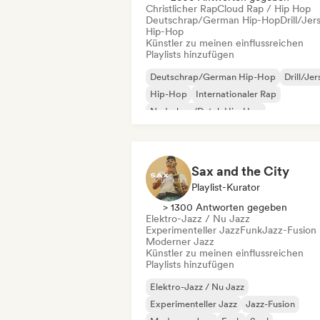
Christlicher Rap
Cloud Rap / Hip Hop
Deutschrap/German Hip-Hop
Drill/Jer
Hip-Hop
Künstler zu meinen einflussreichen
Playlists hinzufügen
Deutschrap/German Hip-Hop
Drill/Je
Hip-Hop
Internationaler Rap
Nederhop/Dutch Hip-Hop
Rap auf Englisch
Französischer Rap
Rap/Trap Italiano
Sax and the City
Playlist-Kurator
> 1300 Antworten gegeben
Elektro-Jazz / Nu Jazz
Experimenteller Jazz
Funk
Jazz-Fusion
Moderner Jazz
Künstler zu meinen einflussreichen
Playlists hinzufügen
Elektro-Jazz / Nu Jazz
Experimenteller Jazz
Jazz-Fusion