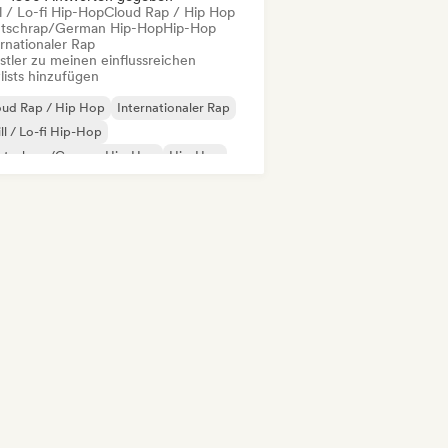
l / Lo-fi Hip-Hop
Cloud Rap / Hip Hop
tschrap/German Hip-Hop
Hip-Hop
rnationaler Rap
stler zu meinen einflussreichen
lists hinzufügen
oud Rap / Hip Hop
Internationaler Rap
ll / Lo-fi Hip-Hop
utschrap/German Hip-Hop
Hip-Hop
derhop/Dutch Hip-Hop
 auf Englisch
Französischer Rap