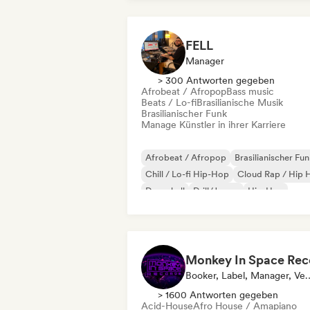
FELL
Manager
> 300 Antworten gegeben
Afrobeat / Afropop
Bass music
Beats / Lo-fi
Brasilianische Musik
Brasilianischer Funk
Manage Künstler in ihrer Karriere
Afrobeat / Afropop
Brasilianischer Fu
Chill / Lo-fi Hip-Hop
Cloud Rap / Hip 
Dancehall
Drill/Jersey
Hip-Hop
Pop-Soul
Booker, Label, Ma
> 1600 Antworten gegeben
Acid-House
Afro House / Amapiano