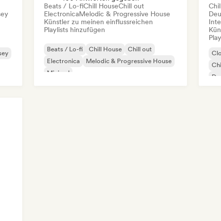
Beats / Lo-fi
Chill House
Chill out
Chil
sey
Electronica
Melodic & Progressive House
Deu
Künstler zu meinen einflussreichen
Inte
Playlists hinzufügen
Kün
Play
Beats / Lo-fi
Chill House
Chill out
rsey
Cl
Electronica
Melodic & Progressive House
Chi
Minimal
De
Organischer House / Downtempo
Ne
Trip Hop
Rap