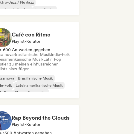
ktro-Jazz / Nu Jazz
erimenteller Jazz
Jazz-Fusion
trumental
Moderner Jazz
Café con Ritmo
Playlist-Kurator
> 600 Antworten gegeben
sa nova
Brasilianische Musik
Indie-Folk
einamerikanische Musik
Latin Pop
stler zu meinen einflussreichen
lists hinzufügen
ssa nova
Brasilianische Musik
ie-Folk
Lateinamerikanische Musik
in Pop
Singer-Songwriter
Rap Beyond the Clouds
Playlist-Kurator
> 1300 Antworten gegeben