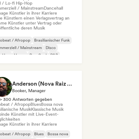
l / Lo-fi Hip-Hop
merziell / Mainstream
Dancehall
ge Künstler in ihrer Karriere
te Künstlern einen Verlagsvertrag an
me Künstler unter Vertrag oder
öffentliche deren Musik
robeat / Afropop
Brasilianischer Funk
merziell / Mainstream
Disco
p-Hop
House
Pop-Soul
R&B
Anderson (Nova Raiz Agência)
Booker, Manager
> 300 Antworten gegeben
obeat / Afropop
Blues
Bossa nova
ilianische Musik
Klassische Musik
binde Künstler mit Live-Event-
lichkeiten
ge Künstler in ihrer Karriere
robeat / Afropop
Blues
Bossa nova