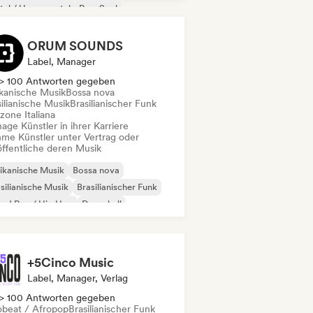
al / Heavy metal
Pop-Soul
ORUM SOUNDS
Label, Manager
> 100 Antworten gegeben
ikanische Musik
Bossa nova
ilianische Musik
Brasilianischer Funk
zone Italiana
ge Künstler in ihrer Karriere
me Künstler unter Vertrag oder
öffentliche deren Musik
ikanische Musik
Bossa nova
silianische Musik
Brasilianischer Funk
oud Rap / Hip Hop
Dancehall
ktro-Jazz / Nu Jazz
Jazz-Fusion
+5Cinco Music
Label, Manager, Verlag
> 100 Antworten gegeben
obeat / Afropop
Brasilianischer Funk