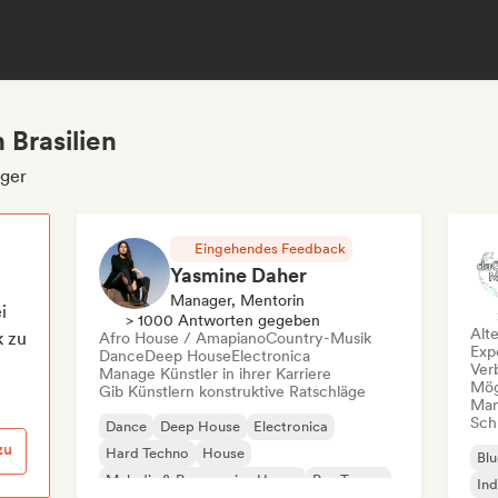
Brasilien
ager
Eingehendes Feedback
Yasmine Daher
Manager, Mentorin
i
> 1000 Antworten gegeben
Alt
k zu
Afro House / Amapiano
Country-Musik
Exp
Dance
Deep House
Electronica
Ver
Manage Künstler in ihrer Karriere
Mög
Gib Künstlern konstruktive Ratschläge
Mana
Schr
Dance
Deep House
Electronica
zu
Hard Techno
House
Blu
Melodic & Progressive House
Psy-Trance
Ind