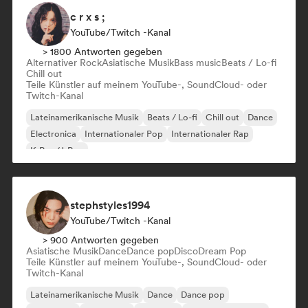
c r x s ;
YouTube/Twitch -Kanal
> 1800 Antworten gegeben
Alternativer Rock
Asiatische Musik
Bass music
Beats / Lo-fi
Chill out
Teile Künstler auf meinem YouTube-, SoundCloud- oder
Twitch-Kanal
Lateinamerikanische Musik
Beats / Lo-fi
Chill out
Dance
Electronica
Internationaler Pop
Internationaler Rap
K-Pop/J-Pop
stephstyles1994
YouTube/Twitch -Kanal
> 900 Antworten gegeben
Asiatische Musik
Dance
Dance pop
Disco
Dream Pop
Teile Künstler auf meinem YouTube-, SoundCloud- oder
Twitch-Kanal
Lateinamerikanische Musik
Dance
Dance pop