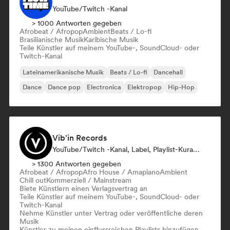
YouTube/Twitch -Kanal
> 1000 Antworten gegeben
Afrobeat / Afropop
Ambient
Beats / Lo-fi
Brasilianische Musik
Karibische Musik
Teile Künstler auf meinem YouTube-, SoundCloud- oder
Twitch-Kanal
Lateinamerikanische Musik
Beats / Lo-fi
Dancehall
Dance
Dance pop
Electronica
Elektropop
Hip-Hop
Vib'in Records
YouTube/Twitch -Kanal, Label, Playlist-Kurator, Verlag
> 1300 Antworten gegeben
Afrobeat / Afropop
Afro House / Amapiano
Ambient
Chill out
Kommerziell / Mainstream
Biete Künstlern einen Verlagsvertrag an
Teile Künstler auf meinem YouTube-, SoundCloud- oder
Twitch-Kanal
Nehme Künstler unter Vertrag oder veröffentliche deren
Musik
Künstler zu meinen einflussreichen Playlists hinzufügen