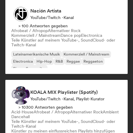
Nación Artista
YouTube/Twitch -Kanal
> 100 Antworten gegeben
Afrobeat / Afropop
Alternativer Rock
Kommerziell / Mainstream
Dance pop
Electronica
Teile Künstler auf meinem YouTube-, SoundCloud- oder
Twitch-Kanal
Lateinamerikanische Musik
Kommerziell / Mainstream
Electronica
Hip-Hop
R&B
Reggae
Reggaeton
Singer-Songwriter
KOALA MIX Playlister (Spotify)
YouTube/Twitch -Kanal, Playlist-Kurator
> 10300 Antworten gegeben
Acid-House
Afrobeat / Afropop
Alternativer Rock
Ambient
Dancehall
Teile Künstler auf meinem YouTube-, SoundCloud- oder
Twitch-Kanal
Künstler zu meinen einflussreichen Playlists hinzufügen