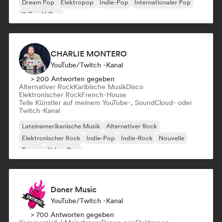
Dream Pop
Elektropop
Indie-Pop
Internationaler Pop
K-Pop/J-Pop
CHARLIE MONTERO
YouTube/Twitch -Kanal
> 200 Antworten gegeben
Alternativer Rock
Karibische Musik
Disco
Elektronischer Rock
French-House
Teile Künstler auf meinem YouTube-, SoundCloud- oder
Twitch-Kanal
Lateinamerikanische Musik
Alternativer Rock
Elektronischer Rock
Indie-Pop
Indie-Rock
Nouvelle
Trance
Urban Pop
Doner Music
YouTube/Twitch -Kanal
> 700 Antworten gegeben