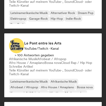
Teile Künstler auf meinem YouTube-, SoundCloud- oder
Twitch-Kanal
Lateinamerikanische Musik
Alternativer Rock
Dream Pop
Elektropop
Garage-Rock
Hip-Hop
Indie-Rock
Pop-Punk
Le Pont entre les Arts
YouTube/Twitch -Kanal
> 100 Antworten gegeben
Afrikanische Musik
Afrobeat / Afropop
Afro House / Amapiano
Bossa nova
Cloud Rap / Hip Hop
Schreibe Artikel
Teile Künstler auf meinem YouTube-, SoundCloud- oder
Twitch-Kanal
Lateinamerikanische Musik
Afrikanische Musik
Afrobeat / Afropop
Afro House / Amapiano
Bossa nova
Kommerziell / Mainstream
Hip-Hop
Moderner Jazz