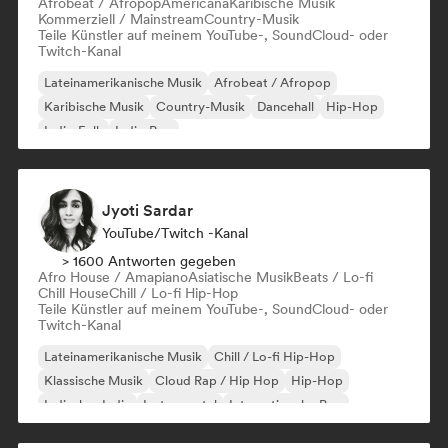
Afrobeat / Afropop
Americana
Karibische Musik
Kommerziell / Mainstream
Country-Musik
Teile Künstler auf meinem YouTube-, SoundCloud- oder
Twitch-Kanal
Lateinamerikanische Musik
Afrobeat / Afropop
Karibische Musik
Country-Musik
Dancehall
Hip-Hop
Indie-Folk
Indie-Pop
Jyoti Sardar
YouTube/Twitch -Kanal
> 1600 Antworten gegeben
Afro House / Amapiano
Asiatische Musik
Beats / Lo-fi
Chill House
Chill / Lo-fi Hip-Hop
Teile Künstler auf meinem YouTube-, SoundCloud- oder
Twitch-Kanal
Lateinamerikanische Musik
Chill / Lo-fi Hip-Hop
Klassische Musik
Cloud Rap / Hip Hop
Hip-Hop
Indisches Indie
Instrumental
Internationaler Pop