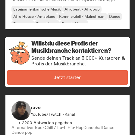
Lateinamerikanische Musik
Afrobeat / Afropop
Afro House / Amapiano
Kommerziell / Mainstream
Dance
Dance pop
Deep House
French-House
Willst du diese Profis der
Musikbranche kontaktieren?
Sende deinen Track an 3.000+ Kuratoren &
Profis der Musikbranche.
Jetzt starten
rave
YouTube/Twitch -Kanal
> 2200 Antworten gegeben
Alternativer Rock
Chill / Lo-fi Hip-Hop
Dancehall
Dance
Dance pop