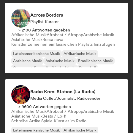
Across Borders
Playlist-Kurator
> 2100 Antworten gegeben
Afrikanische Musik
Afrobeat / Afropop
Arabische Musik
Asiatische Musik
Bossa nova
Künstler zu meinen einflussreichen Playlists hinzufügen
Lateinamerikanische Musik
Afrikanische Musik
Arabische Musik
Asiatische Musik
Brasilianische Musik
Canzone Italiana
Karibische Musik
Dancehall
Radio Krimi Station (La Radio)
Media Outlet/Journalist, Radiosender
> 9600 Antworten gegeben
Afrikanische Musik
Afrobeat / Afropop
Arabische Musik
Asiatische Musik
Beats / Lo-fi
Schreibe Artikel
Spiele Künstler im Radio
Lateinamerikanische Musik
Afrikanische Musik