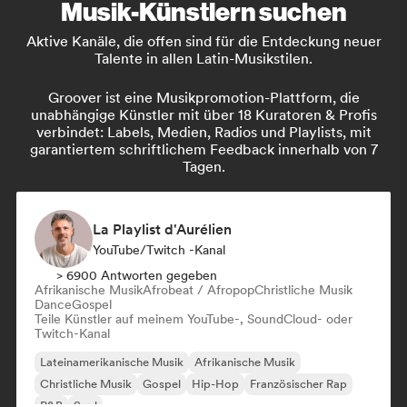
Musik-Künstlern suchen
Aktive Kanäle, die offen sind für die Entdeckung neuer
Talente in allen Latin-Musikstilen.
Groover ist eine Musikpromotion-Plattform, die
unabhängige Künstler mit über 18 Kuratoren & Profis
verbindet: Labels, Medien, Radios und Playlists, mit
garantiertem schriftlichem Feedback innerhalb von 7
Tagen.
La Playlist d'Aurélien
YouTube/Twitch -Kanal
> 6900 Antworten gegeben
Afrikanische Musik
Afrobeat / Afropop
Christliche Musik
Dance
Gospel
Teile Künstler auf meinem YouTube-, SoundCloud- oder
Twitch-Kanal
Lateinamerikanische Musik
Afrikanische Musik
Christliche Musik
Gospel
Hip-Hop
Französischer Rap
R&B
Soul