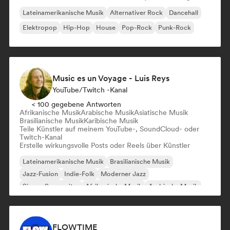
Lateinamerikanische Musik
Alternativer Rock
Dancehall
Elektropop
Hip-Hop
House
Pop-Rock
Punk-Rock
Music es un Voyage - Luis Reys
YouTube/Twitch -Kanal
< 100 gegebene Antworten
Afrikanische Musik
Arabische Musik
Asiatische Musik
Brasilianische Musik
Karibische Musik
Teile Künstler auf meinem YouTube-, SoundCloud- oder
Twitch-Kanal
Erstelle wirkungsvolle Posts oder Reels über Künstler
Lateinamerikanische Musik
Brasilianische Musik
Jazz-Fusion
Indie-Folk
Moderner Jazz
Singer-Songwriter
Afrikanische Musik
Arabische Musik
FLOWTIME