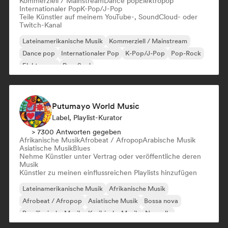
Kommerziell / Mainstream
Dance pop
Elektropop
Internationaler Pop
K-Pop/J-Pop
Teile Künstler auf meinem YouTube-, SoundCloud- oder
Twitch-Kanal
Lateinamerikanische Musik
Kommerziell / Mainstream
Dance pop
Internationaler Pop
K-Pop/J-Pop
Pop-Rock
Elektropop
Pop-Soul
Putumayo World Music
Label, Playlist-Kurator
> 7300 Antworten gegeben
Afrikanische Musik
Afrobeat / Afropop
Arabische Musik
Asiatische Musik
Blues
Nehme Künstler unter Vertrag oder veröffentliche deren
Musik
Künstler zu meinen einflussreichen Playlists hinzufügen
Lateinamerikanische Musik
Afrikanische Musik
Afrobeat / Afropop
Asiatische Musik
Bossa nova
Brasilianische Musik
Karibische Musik
Nouvelle