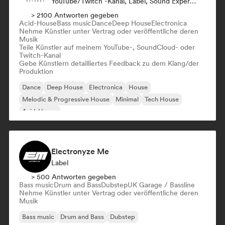
YouTube/Twitch -Kanal, Label, Sound Experte
> 2100 Antworten gegeben
Acid-House
Bass music
Dance
Deep House
Electronica
Nehme Künstler unter Vertrag oder veröffentliche deren
Musik
Teile Künstler auf meinem YouTube-, SoundCloud- oder
Twitch-Kanal
Gebe Künstlern detailliertes Feedback zu dem Klang/der
Produktion
Dance
Deep House
Electronica
House
Melodic & Progressive House
Minimal
Tech House
Acid-House
Electronyze Me
Label
> 500 Antworten gegeben
Bass music
Drum and Bass
Dubstep
UK Garage / Bassline
Nehme Künstler unter Vertrag oder veröffentliche deren
Musik
Bass music
Drum and Bass
Dubstep