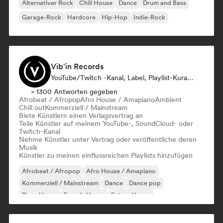
Alternativer Rock
Chill House
Dance
Drum and Bass
Garage-Rock
Hardcore
Hip-Hop
Indie-Rock
Vib'in Records
YouTube/Twitch -Kanal, Label, Playlist-Kurator, Verlag
> 1300 Antworten gegeben
Afrobeat / Afropop
Afro House / Amapiano
Ambient
Chill out
Kommerziell / Mainstream
Biete Künstlern einen Verlagsvertrag an
Teile Künstler auf meinem YouTube-, SoundCloud- oder
Twitch-Kanal
Nehme Künstler unter Vertrag oder veröffentliche deren
Musik
Künstler zu meinen einflussreichen Playlists hinzufügen
Afrobeat / Afropop
Afro House / Amapiano
Kommerziell / Mainstream
Dance
Dance pop
Deep House
French-House
Future House