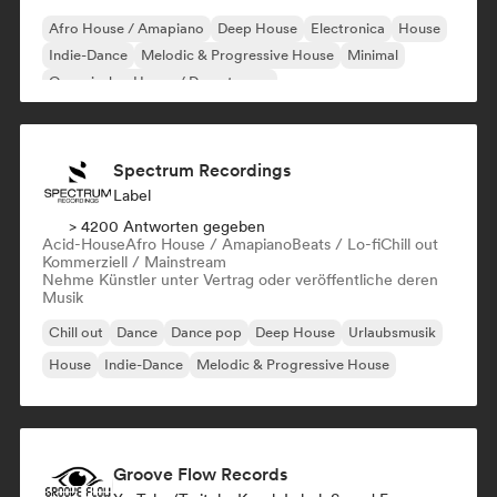
Afro House / Amapiano
Deep House
Electronica
House
Indie-Dance
Melodic & Progressive House
Minimal
Organischer House / Downtempo
Spectrum Recordings
Label
> 4200 Antworten gegeben
Acid-House
Afro House / Amapiano
Beats / Lo-fi
Chill out
Kommerziell / Mainstream
Nehme Künstler unter Vertrag oder veröffentliche deren
Musik
Chill out
Dance
Dance pop
Deep House
Urlaubsmusik
House
Indie-Dance
Melodic & Progressive House
Groove Flow Records