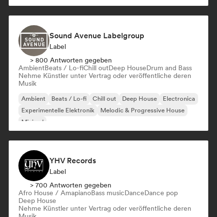
Sound Avenue Labelgroup
Label
> 800 Antworten gegeben
Ambient
Beats / Lo-fi
Chill out
Deep House
Drum and Bass
Nehme Künstler unter Vertrag oder veröffentliche deren
Musik
Ambient
Beats / Lo-fi
Chill out
Deep House
Electronica
Experimentelle Elektronik
Melodic & Progressive House
Minimal
YHV Records
Label
> 700 Antworten gegeben
Afro House / Amapiano
Bass music
Dance
Dance pop
Deep House
Nehme Künstler unter Vertrag oder veröffentliche deren
Musik