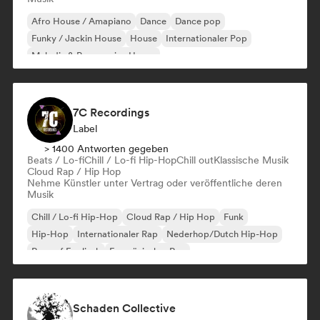
Afro House / Amapiano
Dance
Dance pop
Funky / Jackin House
House
Internationaler Pop
Melodic & Progressive House
Organischer House / Downtempo
7C Recordings
Label
> 1400 Antworten gegeben
Beats / Lo-fi
Chill / Lo-fi Hip-Hop
Chill out
Klassische Musik
Cloud Rap / Hip Hop
Nehme Künstler unter Vertrag oder veröffentliche deren
Musik
Chill / Lo-fi Hip-Hop
Cloud Rap / Hip Hop
Funk
Hip-Hop
Internationaler Rap
Nederhop/Dutch Hip-Hop
Rap auf Englisch
Französischer Rap
Schaden Collective