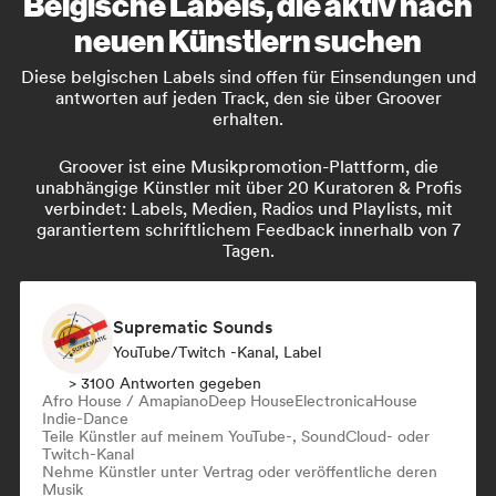
Belgische Labels, die aktiv nach
neuen Künstlern suchen
Diese belgischen Labels sind offen für Einsendungen und
antworten auf jeden Track, den sie über Groover
erhalten.
Groover ist eine Musikpromotion-Plattform, die
unabhängige Künstler mit über 20 Kuratoren & Profis
verbindet: Labels, Medien, Radios und Playlists, mit
garantiertem schriftlichem Feedback innerhalb von 7
Tagen.
Suprematic Sounds
YouTube/Twitch -Kanal, Label
> 3100 Antworten gegeben
Afro House / Amapiano
Deep House
Electronica
House
Indie-Dance
Teile Künstler auf meinem YouTube-, SoundCloud- oder
Twitch-Kanal
Nehme Künstler unter Vertrag oder veröffentliche deren
Musik