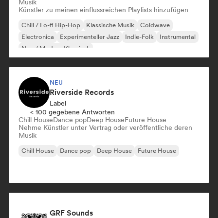
Musik
Künstler zu meinen einflussreichen Playlists hinzufügen
Chill / Lo-fi Hip-Hop
Klassische Musik
Coldwave
Electronica
Experimenteller Jazz
Indie-Folk
Instrumental
Neo / Modern Klassisch
NEU
Riverside Records
Label
< 100 gegebene Antworten
Chill House
Dance pop
Deep House
Future House
Nehme Künstler unter Vertrag oder veröffentliche deren
Musik
Chill House
Dance pop
Deep House
Future House
GRF Sounds