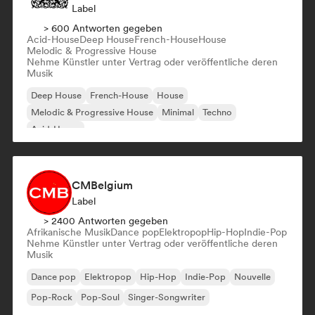
Label
> 600 Antworten gegeben
Acid-House
Deep House
French-House
House
Melodic & Progressive House
Nehme Künstler unter Vertrag oder veröffentliche deren
Musik
Deep House
French-House
House
Melodic & Progressive House
Minimal
Techno
Acid-House
CMBelgium
Label
> 2400 Antworten gegeben
Afrikanische Musik
Dance pop
Elektropop
Hip-Hop
Indie-Pop
Nehme Künstler unter Vertrag oder veröffentliche deren
Musik
Dance pop
Elektropop
Hip-Hop
Indie-Pop
Nouvelle
Pop-Rock
Pop-Soul
Singer-Songwriter