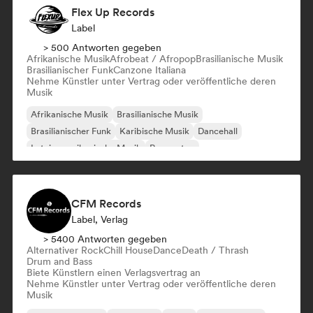
Flex Up Records
Label
> 500 Antworten gegeben
Afrikanische Musik
Afrobeat / Afropop
Brasilianische Musik
Brasilianischer Funk
Canzone Italiana
Nehme Künstler unter Vertrag oder veröffentliche deren
Musik
Afrikanische Musik
Brasilianische Musik
Brasilianischer Funk
Karibische Musik
Dancehall
Lateinamerikanische Musik
Reggaeton
Afrobeat / Afropop
CFM Records
Label, Verlag
> 5400 Antworten gegeben
Alternativer Rock
Chill House
Dance
Death / Thrash
Drum and Bass
Biete Künstlern einen Verlagsvertrag an
Nehme Künstler unter Vertrag oder veröffentliche deren
Musik