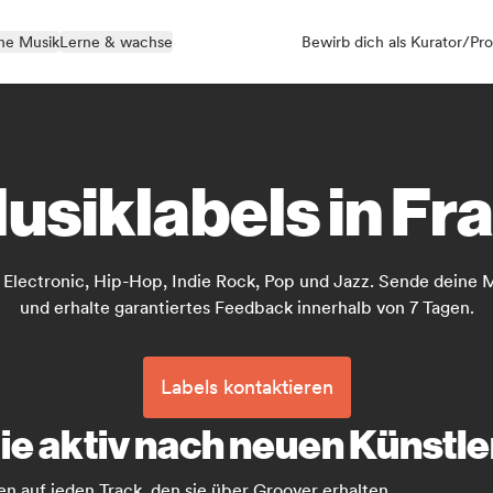
ne Musik
Lerne & wachse
Bewirb dich als Kurator/Pro
usiklabels in Fr
 Electronic, Hip-Hop, Indie Rock, Pop und Jazz. Sende deine Mu
und erhalte garantiertes Feedback innerhalb von 7 Tagen.
Labels kontaktieren
ie aktiv nach neuen Künstl
 auf jeden Track, den sie über Groover erhalten.