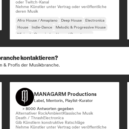
oder Twitch-Kanal
Nehme Künstler unter Vertrag oder veröffentliche
deren Musik
Afro House / Amapiano
Deep House
Electronica
House
Indie-Dance
Melodic & Progressive House
Minimal
Organischer House / Downtempo
kbranche kontaktieren?
n & Profis der Musikbranche.
MANAGARM Productions
Label, Mentorin, Playlist-Kurator
> 8000 Antworten gegeben
Alternativer Rock
Ambient
Klassische Musik
Death / Thrash
Electronica
Gib Künstlern konstruktive Ratschläge
Nehme Künstler unter Vertrag oder veröffentliche