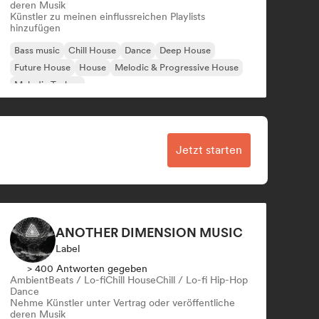
deren Musik
Künstler zu meinen einflussreichen Playlists
hinzufügen
Bass music
Chill House
Dance
Deep House
Future House
House
Melodic & Progressive House
Melodic Techno
Jetzt starten
ANOTHER DIMENSION MUSIC
Label
> 400 Antworten gegeben
Ambient
Beats / Lo-fi
Chill House
Chill / Lo-fi Hip-Hop
Dance
Nehme Künstler unter Vertrag oder veröffentliche
deren Musik