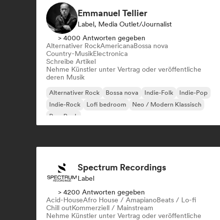
Emmanuel Tellier
Label, Media Outlet/Journalist
> 4000 Antworten gegeben
Alternativer Rock
Americana
Bossa nova
Country-Musik
Electronica
Schreibe Artikel
Nehme Künstler unter Vertrag oder veröffentliche
deren Musik
Alternativer Rock
Bossa nova
Indie-Folk
Indie-Pop
Indie-Rock
Lofi bedroom
Neo / Modern Klassisch
Pop-Rock
Spectrum Recordings
Label
> 4200 Antworten gegeben
Acid-House
Afro House / Amapiano
Beats / Lo-fi
Chill out
Kommerziell / Mainstream
Nehme Künstler unter Vertrag oder veröffentliche