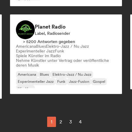
Acid-House
Planet Radio
Label, Radiosender
> 5200 Antworten gegeben
Americana
Blues
Elektro-Jazz / Nu Jazz
Experimenteller Jazz
Funk
Spiele Künstler im Radio
Nehme Künstler unter Vertrag oder veröffentliche
deren Musik
Americana
Blues
Elektro-Jazz / Nu Jazz
Experimenteller Jazz
Funk
Jazz-Fusion
Gospel
Hip-Hop
1
2
3
4