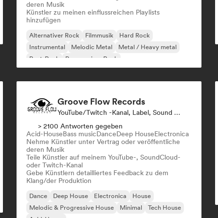
deren Musik
Künstler zu meinen einflussreichen Playlists
hinzufügen
Alternativer Rock
Filmmusik
Hard Rock
Instrumental
Melodic Metal
Metal / Heavy metal
Post-Rock
Progressiver Rock
Groove Flow Records
YouTube/Twitch -Kanal, Label, Sound Experte
> 2100 Antworten gegeben
Acid-House
Bass music
Dance
Deep House
Electronica
Nehme Künstler unter Vertrag oder veröffentliche
deren Musik
Teile Künstler auf meinem YouTube-, SoundCloud-
oder Twitch-Kanal
Gebe Künstlern detailliertes Feedback zu dem
Klang/der Produktion
Dance
Deep House
Electronica
House
Melodic & Progressive House
Minimal
Tech House