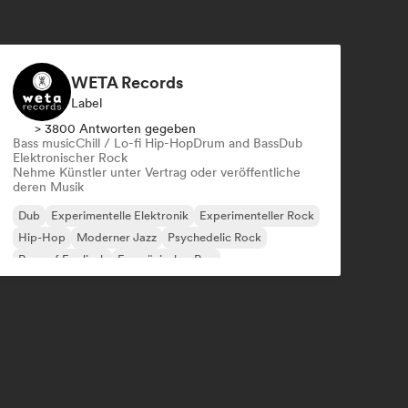
WETA Records
Label
> 3800 Antworten gegeben
Bass music
Chill / Lo-fi Hip-Hop
Drum and Bass
Dub
Elektronischer Rock
Nehme Künstler unter Vertrag oder veröffentliche
deren Musik
Dub
Experimentelle Elektronik
Experimenteller Rock
Hip-Hop
Moderner Jazz
Psychedelic Rock
Rap auf Englisch
Französischer Rap