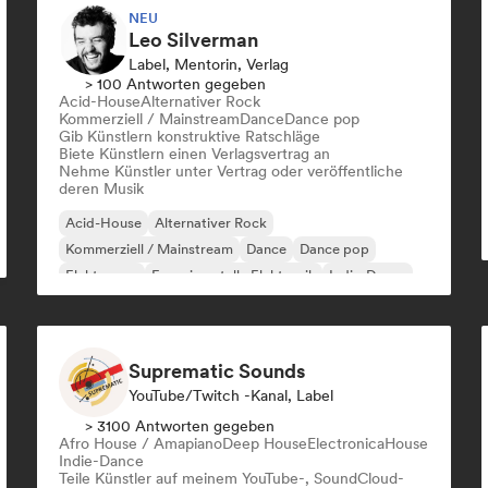
NEU
Leo Silverman
Label, Mentorin, Verlag
> 100 Antworten gegeben
Acid-House
Alternativer Rock
Kommerziell / Mainstream
Dance
Dance pop
Gib Künstlern konstruktive Ratschläge
Biete Künstlern einen Verlagsvertrag an
Nehme Künstler unter Vertrag oder veröffentliche
deren Musik
Acid-House
Alternativer Rock
Kommerziell / Mainstream
Dance
Dance pop
Elektropop
Experimentelle Elektronik
Indie-Dance
Suprematic Sounds
YouTube/Twitch -Kanal, Label
> 3100 Antworten gegeben
Afro House / Amapiano
Deep House
Electronica
House
Indie-Dance
Teile Künstler auf meinem YouTube-, SoundCloud-