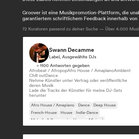
Groover ist eine Musikpromotion-Plattform, die unab
garantiertem schriftlichem Feedback innerhalb von 
72
Kuratoren passend zu deiner Suche — Über 4.000 Musik
Swann Decamme
Label, Ausgewählte DJs
> 1100 Antworten gegeben
Afrobeat / Afropop
Afro House / Amapiano
Ambient
Chill out
Dance
Nehme Künstler unter Vertrag oder veröffentliche
deren Musik
Lade die Tracks der Künstler für meine DJ-Sets
herunter
Afro House / Amapiano
Dance
Deep House
French-House
House
Indie-Dance
Melodic & Progressive House
Minimal