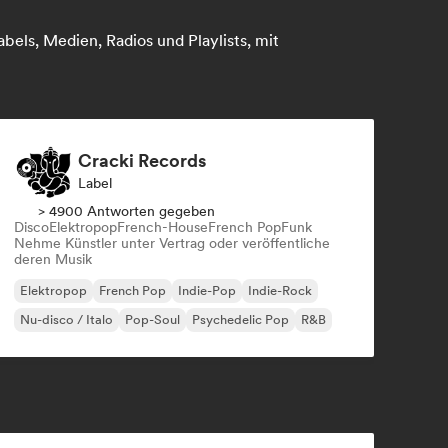
bels, Medien, Radios und Playlists, mit
Cracki Records
Label
> 4900 Antworten gegeben
Disco
Elektropop
French-House
French Pop
Funk
Nehme Künstler unter Vertrag oder veröffentliche
deren Musik
Elektropop
French Pop
Indie-Pop
Indie-Rock
Nu-disco / Italo
Pop-Soul
Psychedelic Pop
R&B