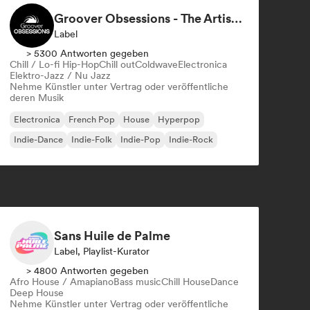
Groover Obsessions - The Artist Accelerator
Label
> 5300 Antworten gegeben
Chill / Lo-fi Hip-Hop
Chill out
Coldwave
Electronica
Elektro-Jazz / Nu Jazz
Nehme Künstler unter Vertrag oder veröffentliche
deren Musik
Electronica
French Pop
House
Hyperpop
Indie-Dance
Indie-Folk
Indie-Pop
Indie-Rock
Sans Huile de Palme
Label, Playlist-Kurator
> 4800 Antworten gegeben
Afro House / Amapiano
Bass music
Chill House
Dance
Deep House
Nehme Künstler unter Vertrag oder veröffentliche