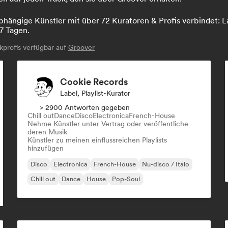
hängige Künstler mit über 72 Kuratoren & Profis verbindet: La
7 Tagen.
profis verfügbar auf
Groover
Cookie Records
Label, Playlist-Kurator
> 2900 Antworten gegeben
Chill out
Dance
Disco
Electronica
French-House
Nehme Künstler unter Vertrag oder veröffentliche
deren Musik
Künstler zu meinen einflussreichen Playlists
hinzufügen
Disco
Electronica
French-House
Nu-disco / Italo
Chill out
Dance
House
Pop-Soul