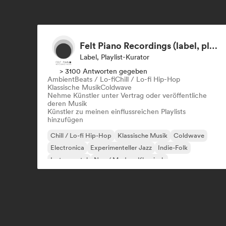
Felt Piano Recordings (label, playlists)
Label, Playlist-Kurator
> 3100 Antworten gegeben
Ambient
Beats / Lo-fi
Chill / Lo-fi Hip-Hop
Klassische Musik
Coldwave
Nehme Künstler unter Vertrag oder veröffentliche
deren Musik
Künstler zu meinen einflussreichen Playlists
hinzufügen
Chill / Lo-fi Hip-Hop
Klassische Musik
Coldwave
Electronica
Experimenteller Jazz
Indie-Folk
Instrumental
Neo / Modern Klassisch