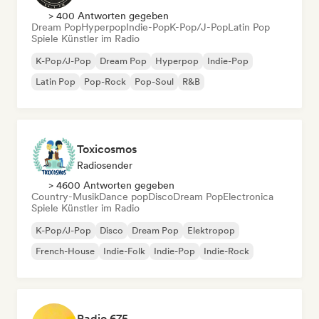
> 400 Antworten gegeben
Dream Pop
Hyperpop
Indie-Pop
K-Pop/J-Pop
Latin Pop
Spiele Künstler im Radio
K-Pop/J-Pop
Dream Pop
Hyperpop
Indie-Pop
Latin Pop
Pop-Rock
Pop-Soul
R&B
Toxicosmos
Radiosender
> 4600 Antworten gegeben
Country-Musik
Dance pop
Disco
Dream Pop
Electronica
Spiele Künstler im Radio
K-Pop/J-Pop
Disco
Dream Pop
Elektropop
French-House
Indie-Folk
Indie-Pop
Indie-Rock
Radio 675