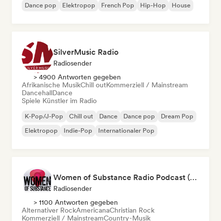
Dance pop
Elektropop
French Pop
Hip-Hop
House
SilverMusic Radio
Radiosender
> 4900 Antworten gegeben
Afrikanische Musik
Chill out
Kommerziell / Mainstream
Dancehall
Dance
Spiele Künstler im Radio
K-Pop/J-Pop
Chill out
Dance
Dance pop
Dream Pop
Elektropop
Indie-Pop
Internationaler Pop
Women of Substance Radio Podcast (human Female recording or performing artists or female-fronted bands)
Radiosender
> 1100 Antworten gegeben
Alternativer Rock
Americana
Christian Rock
Kommerziell / Mainstream
Country-Musik