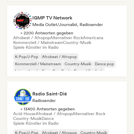
IGMP TV Network
Media Outlet/Journalist, Radiosender
> 2200 Antworten gegeben
Afrobeat / Afropop
Alternativer Rock
Americana
Kommerziell / Mainstream
Country-Musik
Spiele Künstler im Radio
K-Pop/J-Pop
Afrobeat / Afropop
Kommerziell / Mainstream
Country-Musik
Dance pop
Internationaler Pop
Pop-Rock
Rap auf Englisch
Radio Saint-Dié
Radiosender
> 13400 Antworten gegeben
Acid-House
Afrobeat / Afropop
Alternativer Rock
Country-Musik
Dance
Spiele Künstler im Radio
K-Pop/J-Pop
Afrobeat / Afropop
Country-Musik