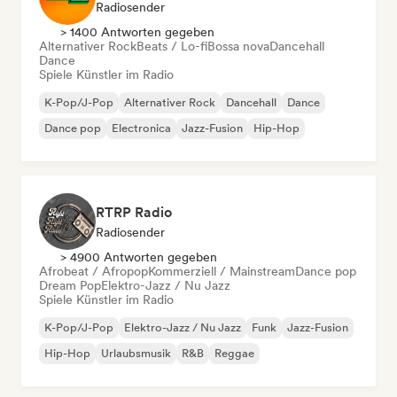
Radiosender
> 1400 Antworten gegeben
Alternativer Rock
Beats / Lo-fi
Bossa nova
Dancehall
Dance
Spiele Künstler im Radio
K-Pop/J-Pop
Alternativer Rock
Dancehall
Dance
Dance pop
Electronica
Jazz-Fusion
Hip-Hop
RTRP Radio
Radiosender
> 4900 Antworten gegeben
Afrobeat / Afropop
Kommerziell / Mainstream
Dance pop
Dream Pop
Elektro-Jazz / Nu Jazz
Spiele Künstler im Radio
K-Pop/J-Pop
Elektro-Jazz / Nu Jazz
Funk
Jazz-Fusion
Hip-Hop
Urlaubsmusik
R&B
Reggae