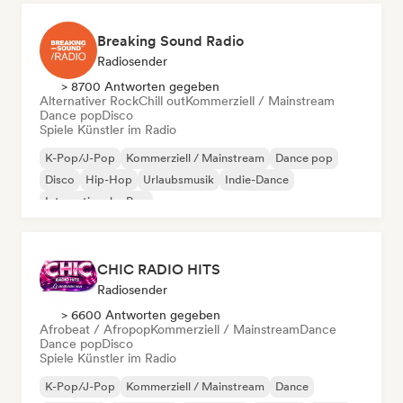
Breaking Sound Radio
Radiosender
> 8700 Antworten gegeben
Alternativer Rock
Chill out
Kommerziell / Mainstream
Dance pop
Disco
Spiele Künstler im Radio
K-Pop/J-Pop
Kommerziell / Mainstream
Dance pop
Disco
Hip-Hop
Urlaubsmusik
Indie-Dance
Internationaler Pop
CHIC RADIO HITS
Radiosender
> 6600 Antworten gegeben
Afrobeat / Afropop
Kommerziell / Mainstream
Dance
Dance pop
Disco
Spiele Künstler im Radio
K-Pop/J-Pop
Kommerziell / Mainstream
Dance