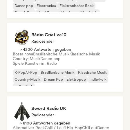
Dance pop
Electronica
Elektronischer Rock
French Pop
Hard Dance / Hardcore / Hardstyle
Rádio Criativa10
Radiosender
> 4200 Antworten gegeben
Bossa nova
Brasilianische Musik
Klassische Musik
Country-Musik
Dance pop
Spiele Künstler im Radio
K-Pop/J-Pop
Brasilianische Musik
Klassische Musik
Country-Musik
Dream Pop
Elektropop
Indie-Folk
Indie-Rock
Sword Radio UK
Radiosender
> 8100 Antworten gegeben
Alternativer Rock
Chill / Lo-fi Hip-Hop
Chill out
Dance