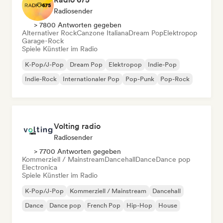
Radiosender
> 7800 Antworten gegeben
Alternativer Rock
Canzone Italiana
Dream Pop
Elektropop
Garage-Rock
Spiele Künstler im Radio
K-Pop/J-Pop
Dream Pop
Elektropop
Indie-Pop
Indie-Rock
Internationaler Pop
Pop-Punk
Pop-Rock
Volting radio
Radiosender
> 7700 Antworten gegeben
Kommerziell / Mainstream
Dancehall
Dance
Dance pop
Electronica
Spiele Künstler im Radio
K-Pop/J-Pop
Kommerziell / Mainstream
Dancehall
Dance
Dance pop
French Pop
Hip-Hop
House