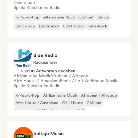
Dance pop
Spiele Künstler im Radio
K-Pop/J-Pop
Alternativer Rock
Chill out
Dance
Dance pop
Electronica
Elektropop
Indie-Rock
Blue Radio
Radiosender
> 2600 Antworten gegeben
Afrikanische Musik
Afrobeat / Afropop
Afro House / Amapiano
Beats / Lo-fi
Karibische Musik
Spiele Künstler im Radio
K-Pop/J-Pop
Afrikanische Musik
Afrobeat / Afropop
Afro House / Amapiano
Chill House
Chill out
Kommerziell / Mainstream
Dancehall
Voltaje Music