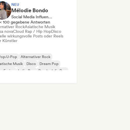
NEU
Mélodie Bondo
Social Media Influencer
< 100 gegebene Antworten
ernativer Rock
Asiatische Musik
sa nova
Cloud Rap / Hip Hop
Disco
elle wirkungsvolle Posts oder Reels
r Künstler
Pop/J-Pop
Alternativer Rock
atische Musik
Disco
Dream Pop
z-Fusion
Indie-Pop
Psychedelic Pop