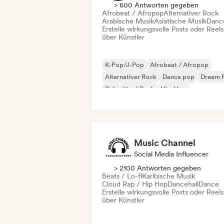
> 600 Antworten gegeben
Afrobeat / Afropop
Alternativer Rock
Arabische Musik
Asiatische Musik
Danc
Erstelle wirkungsvolle Posts oder Reels
über Künstler
K-Pop/J-Pop
Afrobeat / Afropop
Alternativer Rock
Dance pop
Dream 
Dub
Hard Rock
Hip-Hop
Music Channel
Social Media Influencer
> 2100 Antworten gegeben
Beats / Lo-fi
Karibische Musik
Cloud Rap / Hip Hop
Dancehall
Dance
Erstelle wirkungsvolle Posts oder Reels
über Künstler