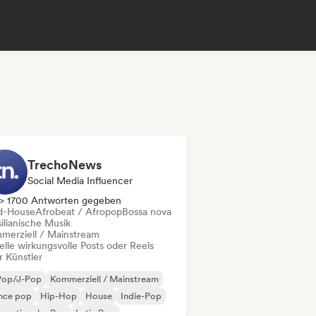
TrechoNews
Social Media Influencer
> 1700 Antworten gegeben
d-House
Afrobeat / Afropop
Bossa nova
ilianische Musik
merziell / Mainstream
elle wirkungsvolle Posts oder Reels
r Künstler
Pop/J-Pop
Kommerziell / Mainstream
nce pop
Hip-Hop
House
Indie-Pop
ernationaler Pop
Latin Pop