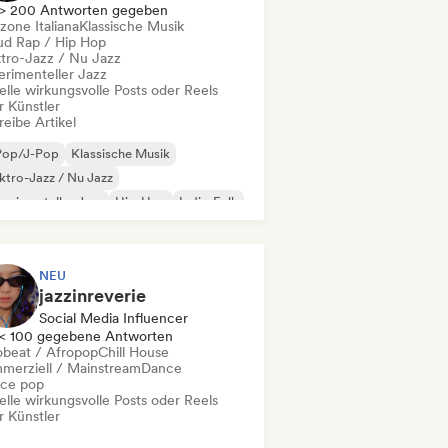
> 200 Antworten gegeben
zone Italiana
Klassische Musik
ud Rap / Hip Hop
ktro-Jazz / Nu Jazz
erimenteller Jazz
elle wirkungsvolle Posts oder Reels
r Künstler
eibe Artikel
Pop/J-Pop
Klassische Musik
ktro-Jazz / Nu Jazz
erimenteller Jazz
Hip-Hop
Indie-Folk
nimal
Nouvelle
NEU
jazzinreverie
Social Media Influencer
< 100 gegebene Antworten
obeat / Afropop
Chill House
merziell / Mainstream
Dance
ce pop
elle wirkungsvolle Posts oder Reels
r Künstler