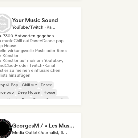
Your Music Sound
YouTube/Twitch -Kanal, Playlist-Kurator, Social Media Influencer
> 7300 Antworten gegeben
s music
Chill out
Dance
Dance pop
p House
elle wirkungsvolle Posts oder Reels
r Künstler
le Künstler auf meinem YouTube-,
ndCloud- oder Twitch-Kanal
stler zu meinen einflussreichen
lists hinzufügen
Pop/J-Pop
Chill out
Dance
nce pop
Deep House
House
ernationaler Pop
Singer-Songwriter
GeorgesM / « Les Musiques Vagabondes » - Content Creator
Media Outlet/Journalist, Social Media Influencer