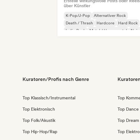
Erstelle wirkungsvolle Posts oder Reels
über Künstler
K-Pop/J-Pop
Alternativer Rock
Death / Thrash
Hardcore
Hard Rock
Indie-Rock
Metal / Heavy metal
Nois
Kuratoren/Profis nach Genre
Kuratoren
Top Klassisch/Instrumental
Top Kommer
Top Elektronisch
Top Dance
Top Folk/Akustik
Top Dream
Top Hip-Hop/Rap
Top Elektr