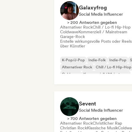
Galaxyfrog
Social Media Influencer
> 200 Antworten gegeben
Alternativer Rock
Chill / Lo-fi Hip-Hop
Coldwave
Kommerziell / Mainstream
Garage-Rock
Erstelle wirkungsvolle Posts oder Reels
über Künstler
K-Pop/J-Pop
Indie-Folk
Indie-Pop
S
Alternativer Rock
Chill / Lo-fi Hip-Hop
Coldwave
Kommerziell / Mainstream
Sevent
Social Media Influencer
> 700 Antworten gegeben
Alternativer Rock
Christlicher Rap
Christian Rock
Klassische Musik
Coldwa