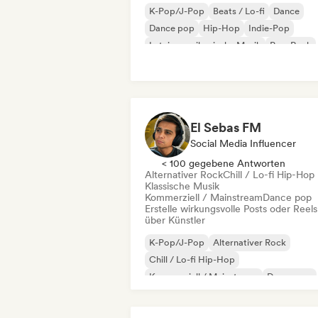
K-Pop/J-Pop
Beats / Lo-fi
Dance
Dance pop
Hip-Hop
Indie-Pop
Lateinamerikanische Musik
Pop-Rock
El Sebas FM
Social Media Influencer
< 100 gegebene Antworten
Alternativer Rock
Chill / Lo-fi Hip-Hop
Klassische Musik
Kommerziell / Mainstream
Dance pop
Erstelle wirkungsvolle Posts oder Reels
über Künstler
K-Pop/J-Pop
Alternativer Rock
Chill / Lo-fi Hip-Hop
Kommerziell / Mainstream
Dance pop
Dream Pop
Elektro-Jazz / Nu Jazz
Elektropop