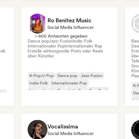
Ro Benitez Music
Social Media Influencer
> 600 Antworten gegeben
Dance pop
Jazz-Fusion
Indie-Folk
Bas
Internationaler Pop
Internationaler Rap
Dee
sik
Erstelle wirkungsvolle Posts oder Reels
Erst
über Künstler
übe
Tei
Sou
Kün
K-Pop/J-Pop
Dance pop
Jazz-Fusion
Play
Indie-Folk
Internationaler Pop
K-
Internationaler Rap
Latin Pop
Pop-Rock
Pop
Da
Int
Vocalissima
Social Media Influencer