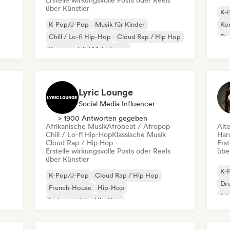
Erstelle wirkungsvolle Posts oder Reels
über Künstler
K-
K-Pop/J-Pop
Musik für Kinder
Kom
Chill / Lo-fi Hip-Hop
Cloud Rap / Hip Hop
Dr
Kommerziell / Mainstream
Ind
Deutschrap/German Hip-Hop
Electronica
Experimenteller Jazz
Lyric Lounge
Social Media Influencer
> 1900 Antworten gegeben
Afrikanische Musik
Afrobeat / Afropop
Alt
Chill / Lo-fi Hip-Hop
Klassische Musik
Har
Cloud Rap / Hip Hop
Erst
Erstelle wirkungsvolle Posts oder Reels
übe
über Künstler
K-
K-Pop/J-Pop
Cloud Rap / Hip Hop
Dr
French-House
Hip-Hop
Int
Instrumentaler Hip-Hop
Internationaler Rap
Nouvelle
Französischer Rap