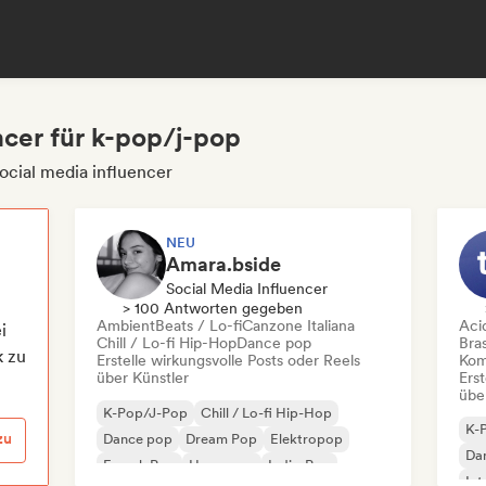
ncer für k-pop/j-pop
ocial media influencer
NEU
Amara.bside
Social Media Influencer
> 100 Antworten gegeben
Ambient
Beats / Lo-fi
Canzone Italiana
Aci
i
Chill / Lo-fi Hip-Hop
Dance pop
Bras
k zu
Erstelle wirkungsvolle Posts oder Reels
Kom
über Künstler
Erst
übe
K-Pop/J-Pop
Chill / Lo-fi Hip-Hop
K-
zu
Dance pop
Dream Pop
Elektropop
Da
French Pop
Hyperpop
Indie-Pop
Int