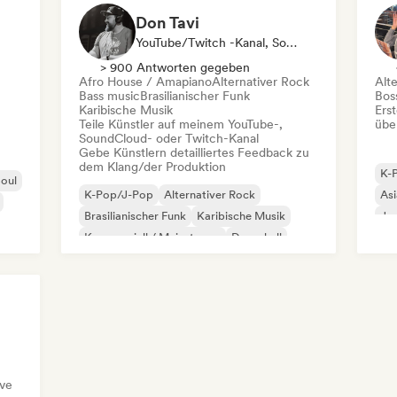
Don Tavi
YouTube/Twitch -Kanal, Social Media Influencer
> 900 Antworten gegeben
Afro House / Amapiano
Alternativer Rock
Alt
Bass music
Brasilianischer Funk
Bos
Karibische Musik
Erst
Teile Künstler auf meinem YouTube-,
übe
SoundCloud- oder Twitch-Kanal
Gebe Künstlern detailliertes Feedback zu
dem Klang/der Produktion
K-
oul
K-Pop/J-Pop
Alternativer Rock
Asi
Brasilianischer Funk
Karibische Musik
Jaz
Kommerziell / Mainstream
Dancehall
Death / Thrash
Funk
ve