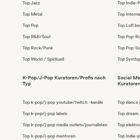
Top Jazz
Top Indie-
Top Metal
Top Interna
Top Pop
Top Lofi b
Top R&B/Soul
Top Pop-R
Top Rock/Punk
Top Pop-So
Top World / Spirituell
Top Synth
K-Pop/J-Pop Kuratoren/Profis nach
Social Me
Typ
Kuratoren
Top k-pop/j-pop youtube/twitch -kanäle
Top dance 
Top k-pop/j-pop labels
Top dream 
Top k-pop/j-pop media outlets/journalisten
Top elektro
Top k-pop/j-pop mentoren
Top indie-p