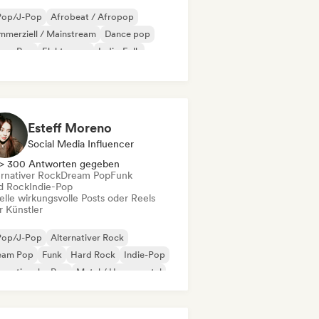
Pop/J-Pop
Afrobeat / Afropop
merziell / Mainstream
Dance pop
eam Pop
Elektropop
Indie-Folk
ie-Pop
Esteff Moreno
Social Media Influencer
> 300 Antworten gegeben
ernativer Rock
Dream Pop
Funk
d Rock
Indie-Pop
elle wirkungsvolle Posts oder Reels
r Künstler
Pop/J-Pop
Alternativer Rock
eam Pop
Funk
Hard Rock
Indie-Pop
ernationaler Pop
Metal / Heavy metal