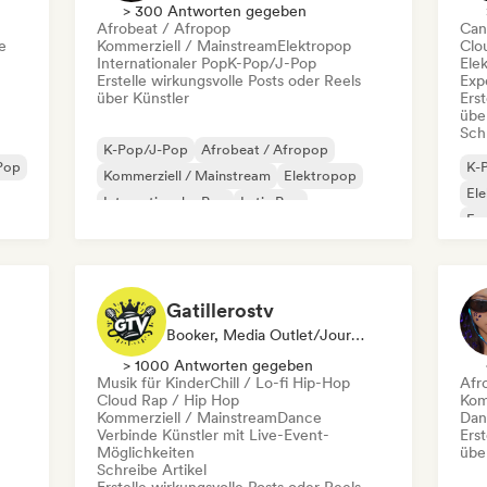
> 300 Antworten gegeben
Afrobeat / Afropop
Can
e
Kommerziell / Mainstream
Elektropop
Clo
Internationaler Pop
K-Pop/J-Pop
Ele
Erstelle wirkungsvolle Posts oder Reels
Exp
über Künstler
Erst
übe
Schr
K-Pop/J-Pop
Afrobeat / Afropop
Pop
K-
Kommerziell / Mainstream
Elektropop
Ele
Internationaler Pop
Latin Pop
Exp
Melodic Metal
Metal / Heavy metal
Mi
Gatillerostv
Booker, Media Outlet/Journalist, Social Media Influencer
> 1000 Antworten gegeben
Musik für Kinder
Chill / Lo-fi Hip-Hop
Afr
Cloud Rap / Hip Hop
Kom
Kommerziell / Mainstream
Dance
Dan
Verbinde Künstler mit Live-Event-
Erst
Möglichkeiten
übe
Schreibe Artikel